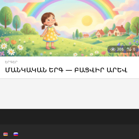
308
0
ԵՐԳԵՐ
ՄԱՆԿԱԿԱՆ ԵՐԳ — ԲԱՑՎԻՐ ԱՐԵՎ