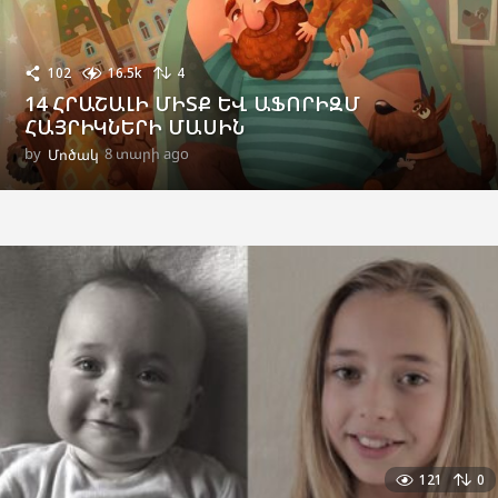
102
16.5k
4
14 ՀՐԱՇԱԼԻ ՄԻՏՔ ԵՎ ԱՖՈՐԻԶՄ
ՀԱՅՐԻԿՆԵՐԻ ՄԱՍԻՆ
by
Մոծակ
8 տարի ago
8
տ
ա
ր
ի
a
g
o
121
0