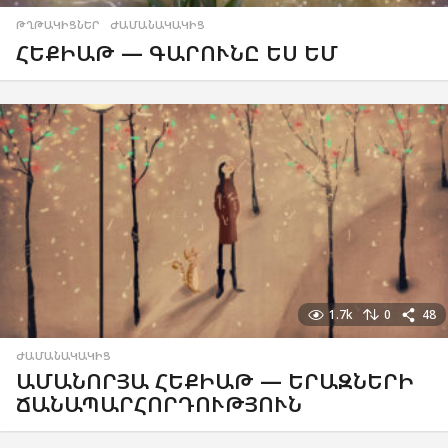
ԹՂԹԱԿԻՑՆԵՐ
,
ԺԱՄԱՆԱԿԱԿԻՑ
ՀԵՔԻԱԹ — ԳԱՐՈՒՆԸ ԵՍ ԵՄ
1.7k
0
48
ԺԱՄԱՆԱԿԱԿԻՑ
ԱՄԱՆՈՐՅԱ ՀԵՔԻԱԹ — ԵՐԱԶՆԵՐԻ
ՃԱՆԱՊԱՐՀՈՐԴՈՒԹՅՈՒՆ