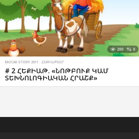
200
0
MOCAK STORY 2011
,
ՀԵՔԻԱԹՆԵՐ
# 2 ՀԵՔԻԱԹ. «ՆՈԹԲՈՒՔ ԿԱՄ
ՏԵԽՆՈԼՈԳԻԱԿԱՆ ՀՐԱՇՔ»