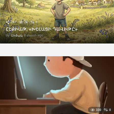
287
7k
0
ՀԵՔԻԱԹ. «ԽԵԼԱՑԻ ԴԱՎԻԹԸ»
by
Մոծակ
8 տարի ago
1
օ
ր
a
g
o
330
0