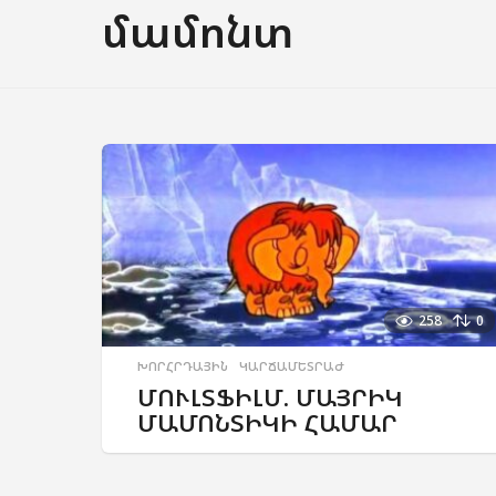
մամոնտ
258
0
ԽՈՐՀՐԴԱՅԻՆ
,
ԿԱՐՃԱՄԵՏՐԱԺ
ՄՈՒԼՏՖԻԼՄ. ՄԱՅՐԻԿ
ՄԱՄՈՆՏԻԿԻ ՀԱՄԱՐ