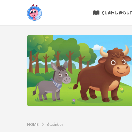
ՀԵՔԻԱԹՆԵ
HOME
մամոնտ