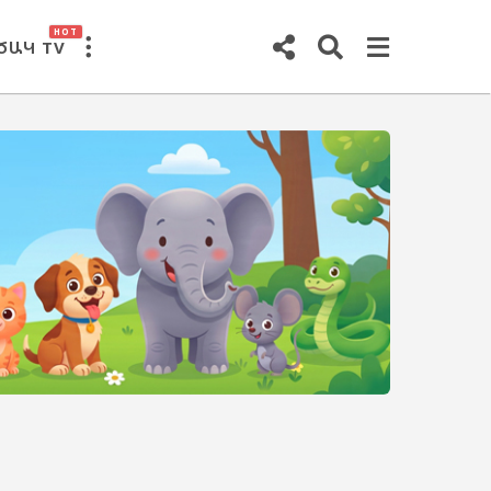
HOT
ԾԱԿ TV