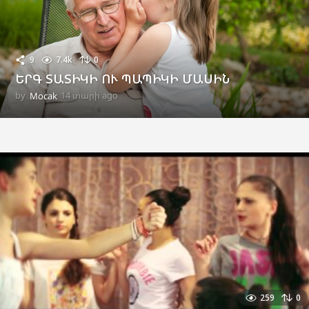
9
7.4k
0
ԵՐԳ ՏԱՏԻԿԻ ՈՒ ՊԱՊԻԿԻ ՄԱՍԻՆ
by
Mocak
14 տարի ago
1
1
տ
ա
ր
ի
a
g
o
259
0