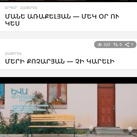
ԵՐԳԵՐ
,
ՀԱՅԵՐԵՆ
ՄԱՆԵ ԱՌԱՔԵԼՅԱՆ — ՄԵԿ ՕՐ ՈՒ
ԿԵՍ
323
0
1
ՀԱՅԵՐԵՆ
ՄԵՐԻ ՔՈՉԱՐՅԱՆ — ՉԻ ԿԱՐԵԼԻ