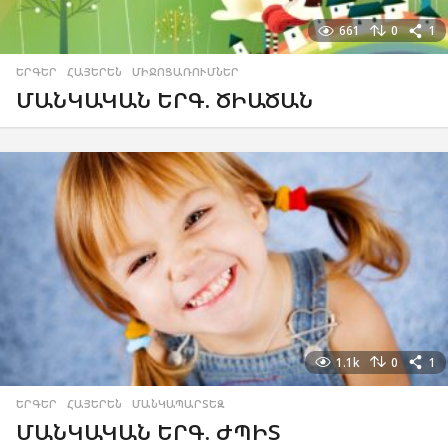
661
0
1
ԵՐԳԵՐ
,
ՀԱՅԵՐԵՆ
,
ՄԻՋՈՑԱՌՈՒՄՆԵՐ
ՄԱՆԿԱԿԱՆ ԵՐԳ. ԾԻԱԾԱՆ
1.1k
0
1
ԵՐԳԵՐ
,
ՀԱՅԵՐԵՆ
,
ՄԱՆԿԱՊԱՐՏԵԶ
ՄԱՆԿԱԿԱՆ ԵՐԳ. ԺՊԻՏ