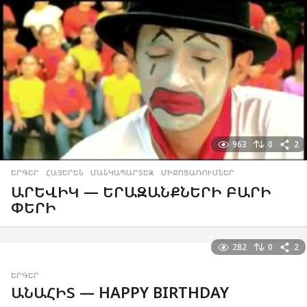
963
0
2
ԵՐԳԵՐ
,
ՀԱՅԵՐԵՆ
,
ՄԱՆԿԱՊԱՐՏԵԶ
,
ՄԻՋՈՑԱՌՈՒՄՆԵՐ
ԱՐԵՎԻԿ — ԵՐԱԶԱՆՔՆԵՐԻ ԲԱՐԻ
ՓԵՐԻ
282
0
2
ԵՐԳԵՐ
ԱՆԱՀԻՏ — HAPPY BIRTHDAY