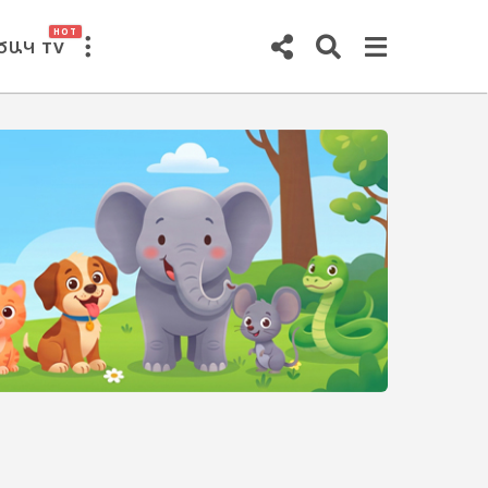
HOT
ԾԱԿ TV