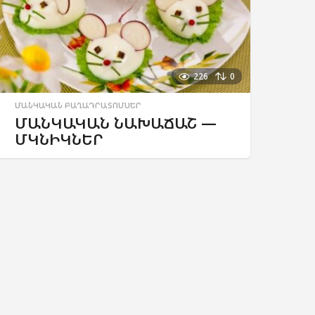
226
0
ՄԱՆԿԱԿԱՆ ԲԱՂԱԴՐԱՏՈՄՍԵՐ
ՄԱՆԿԱԿԱՆ ՆԱԽԱՃԱՇ —
ՄԿՆԻԿՆԵՐ