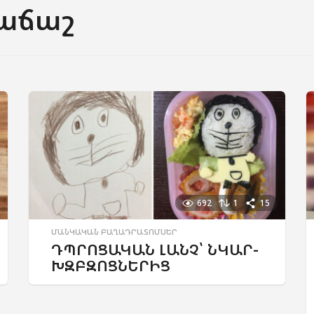
աճաշ
692
1
15
ՄԱՆԿԱԿԱՆ ԲԱՂԱԴՐԱՏՈՄՍԵՐ
ԴՊՐՈՑԱԿԱՆ ԼԱՆՉ՝ ՆԿԱՐ-
ԽԶԲԶՈՑՆԵՐԻՑ