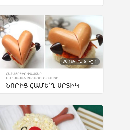
169
0
1
ՀԵՏԱՔՐՔԻՐ ՓԱՍՏԵՐ
,
ՄԱՆԿԱԿԱՆ ԲԱՂԱԴՐԱՏՈՄՍԵՐ
ՆՈՐԻՑ ՀԱՄԵ՜Ղ ՍՐՏԻԿ