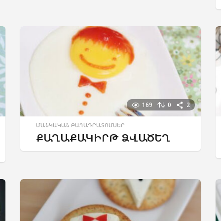
169
0
2
ՄԱՆԿԱԿԱՆ ԲԱՂԱԴՐԱՏՈՄՍԵՐ
ՔԱՂԱՔԱԿԻՐԹ ՁՎԱԾԵՂ