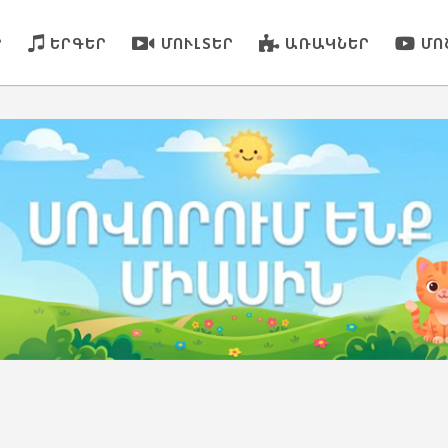
Ր
ԵՐԳԵՐ
ՄՈՒԼՏԵՐ
ԱՌԱԿՆԵՐ
ՄՈ