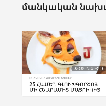
մանկական նախ
555
2
18
ՄԱՆԿԱԿԱՆ ԲԱՂԱԴՐԱՏՈՄՍԵՐ
25 ՀԱՄԵՂ ԳԼՈՒԽԳՈՐԾՈՑ
ՄԻ ՀՆԱՐԱՄԻՏ ՄԱՅՐԻԿԻՑ