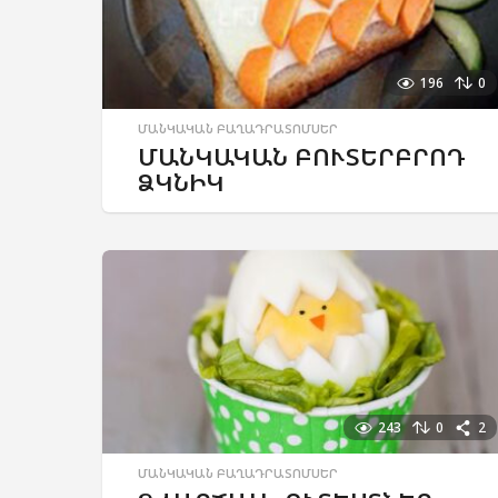
196
0
ՄԱՆԿԱԿԱՆ ԲԱՂԱԴՐԱՏՈՄՍԵՐ
ՄԱՆԿԱԿԱՆ ԲՈՒՏԵՐԲՐՈԴ
ՁԿՆԻԿ
243
0
2
ՄԱՆԿԱԿԱՆ ԲԱՂԱԴՐԱՏՈՄՍԵՐ