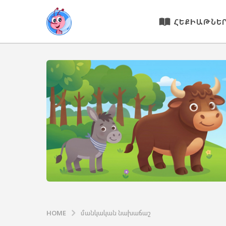
ՀԵՔԻԱԹՆԵ
HOME
մանկական նախաճաշ