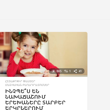
885
1
41
ՀԵՏԱՔՐՔԻՐ ՓԱՍՏԵՐ
,
ՄԱՆԿԱԿԱՆ ԲԱՂԱԴՐԱՏՈՄՍԵՐ
ԻՆՉՊԵ՞Ս ԵՆ
ՆԱԽԱՃԱՇՈՒՄ
ԵՐԵԽԱՆԵՐԸ ՏԱՐԲԵՐ
ԵՐԿՐՆԵՐՈՒՄ