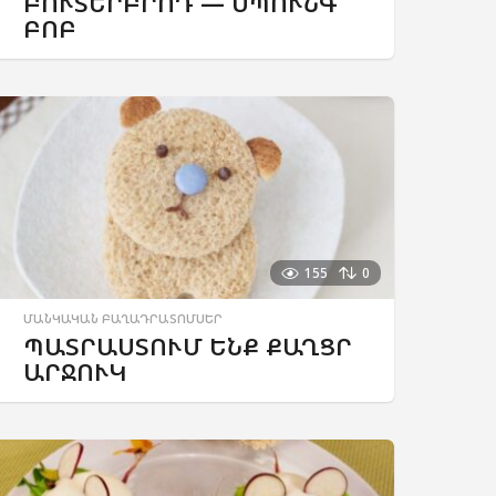
ԲՈՒՏԵՐԲՐՈԴ — ՍՊՈՒՆԳ
ԲՈԲ
155
0
ՄԱՆԿԱԿԱՆ ԲԱՂԱԴՐԱՏՈՄՍԵՐ
ՊԱՏՐԱՍՏՈՒՄ ԵՆՔ ՔԱՂՑՐ
ԱՐՋՈՒԿ