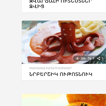
ԶՎԱՐՃԱԼԻ ՈՒՏԵՍՏՆԵՐ
ՁՎԻՑ
268
0
1
ՄԱՆԿԱԿԱՆ ԲԱՂԱԴՐԱՏՈՄՍԵՐ
ՆՐԲԵՐՇԻԿ ՈՒԹՈՏՆՈՒԿ