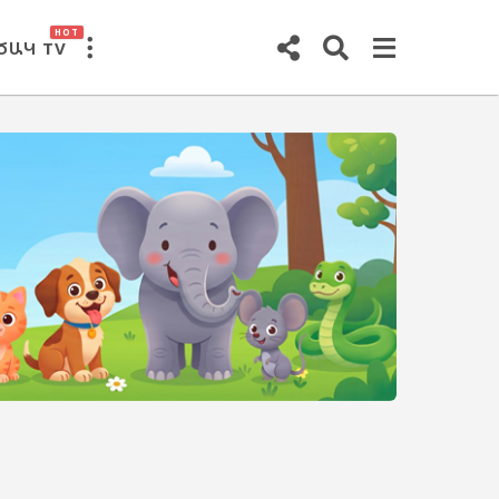
HOT
ԾԱԿ TV