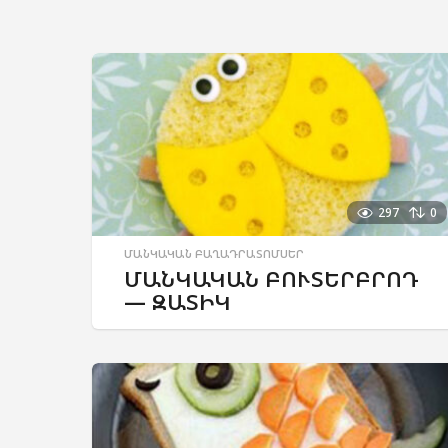
297
0
ՄԱՆԿԱԿԱՆ ԲԱՂԱԴՐԱՏՈՄՍԵՐ
ՄԱՆԿԱԿԱՆ ԲՈՒՏԵՐԲՐՈԴ
— ԶԱՏԻԿ