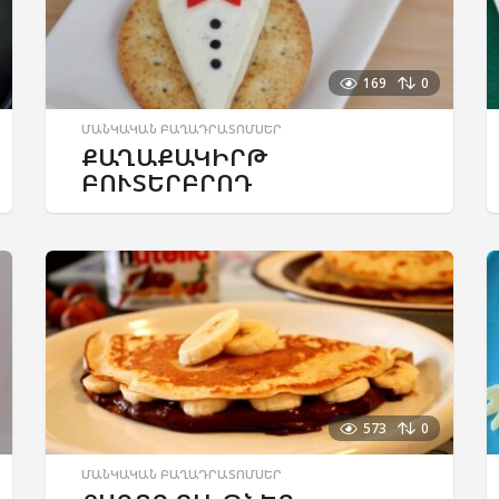
169
0
ՄԱՆԿԱԿԱՆ ԲԱՂԱԴՐԱՏՈՄՍԵՐ
ՔԱՂԱՔԱԿԻՐԹ
ԲՈՒՏԵՐԲՐՈԴ
573
0
ՄԱՆԿԱԿԱՆ ԲԱՂԱԴՐԱՏՈՄՍԵՐ