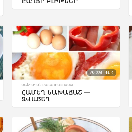
ՔԱՂՑՐ ԲԼԻԹՆԵՐ
226
0
ՄԱՆԿԱԿԱՆ ԲԱՂԱԴՐԱՏՈՄՍԵՐ
ՀԱՄԵՂ ՆԱԽԱՃԱՇ —
ՁՎԱԾԵՂ