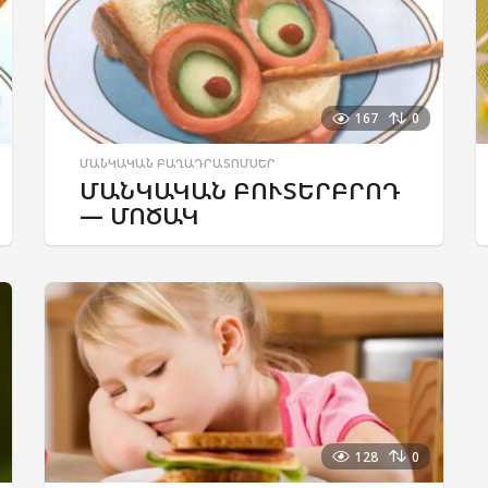
167
0
ՄԱՆԿԱԿԱՆ ԲԱՂԱԴՐԱՏՈՄՍԵՐ
ՄԱՆԿԱԿԱՆ ԲՈՒՏԵՐԲՐՈԴ
— ՄՈԾԱԿ
128
0