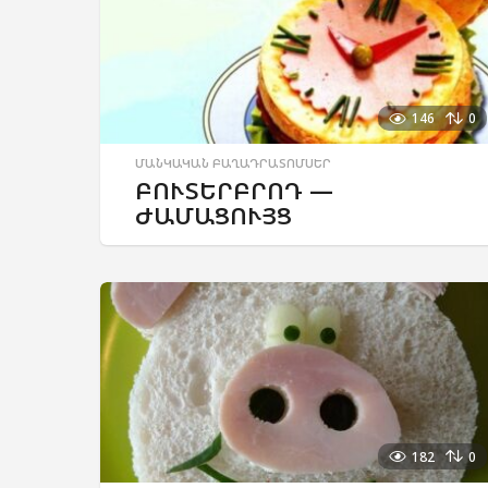
146
0
ՄԱՆԿԱԿԱՆ ԲԱՂԱԴՐԱՏՈՄՍԵՐ
ԲՈՒՏԵՐԲՐՈԴ —
ԺԱՄԱՑՈՒՅՑ
182
0