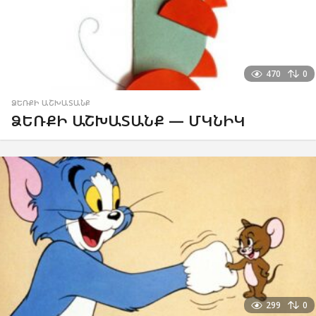
470
0
ՁԵՌՔԻ ԱՇԽԱՏԱՆՔ
ՁԵՌՔԻ ԱՇԽԱՏԱՆՔ — ՄԿՆԻԿ
299
0