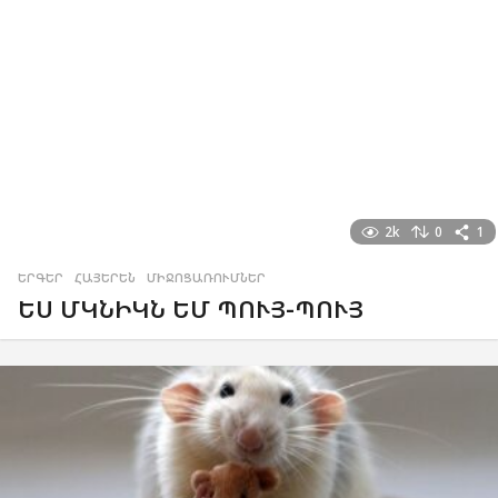
2k
0
1
ԵՐԳԵՐ
,
ՀԱՅԵՐԵՆ
,
ՄԻՋՈՑԱՌՈՒՄՆԵՐ
ԵՍ ՄԿՆԻԿՆ ԵՄ ՊՈՒՅ-ՊՈՒՅ