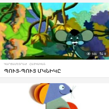
501
0
ԿԱՐՃԱՄԵՏՐԱԺ
,
ՀԱՅԿԱԿԱՆ
ՊՈՒՅ-ՊՈՒՅ ՄԿՆԻԿԸ