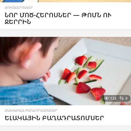
ՄՈՒԼՏՀԵՐՈՍՆԵՐ
ՆՈՐ ՄՈԾ-ՀԵՐՈՍՆԵՐ — ԹՈՄՆ ՈՒ
ՋԵՐՐԻՆ
123
0
ՄԱՆԿԱԿԱՆ ԲԱՂԱԴՐԱՏՈՄՍԵՐ
ԵԼԱԿԱՅԻՆ ԲԱՂԱԴՐԱՏՈՄՍԵՐ