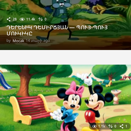
28
11.4k
0
ԴԵՐԵՆԻԿ ԴԵՄԻՐՃՅԱՆ — ՊՈՒՅ-ՊՈՒՅ
ՄՈՒԿԻԿԸ
by
Mocak
14 տարի ago
2
ա
մ
ի
ս
a
g
o
1.1k
0
1