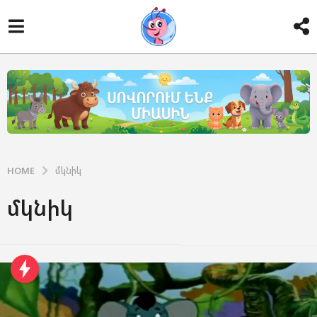
HOME
մկնիկ
մկնիկ