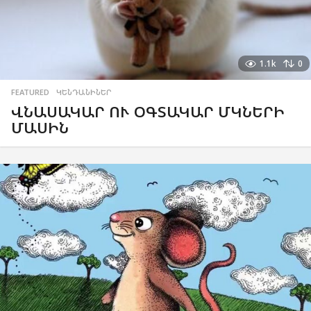
1.1k
0
FEATURED
,
ԿԵՆԴԱՆԻՆԵՐ
ՎՆԱՍԱԿԱՐ ՈՒ ՕԳՏԱԿԱՐ ՄԿՆԵՐԻ
ՄԱՍԻՆ