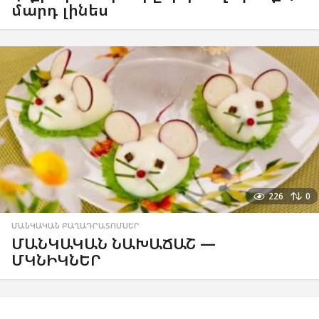
մարդ լինես
226
0
ՄԱՆԿԱԿԱՆ ԲԱՂԱԴՐԱՏՈՄՍԵՐ
ՄԱՆԿԱԿԱՆ ՆԱԽԱՃԱՇ —
ՄԿՆԻԿՆԵՐ