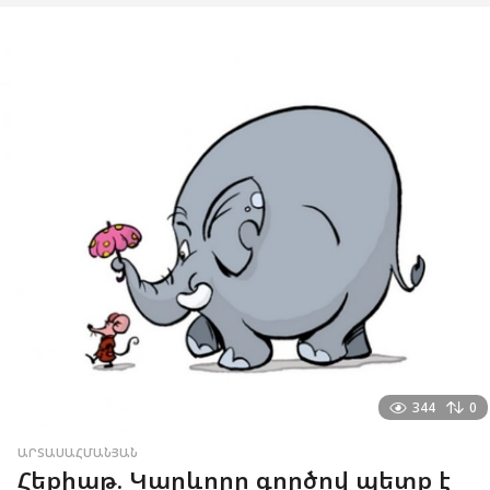
344
0
ԱՐՏԱՍԱՀՄԱՆՅԱՆ
Հեքիաթ. Կարևորը գործով պետք է