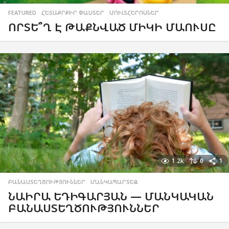
FEATURED
,
ՀԵՏԱՔՐՔԻՐ ՓԱՍՏԵՐ
,
ՄՈՒԼՏՀԵՐՈՍՆԵՐ
ՈՐՏԵ՞Ղ Է ԹԱՔՆՎԱԾ ՄԻԿԻ ՄԱՈՒՍԸ
1.2k
0
1
ԲԱՆԱՍՏԵՂԾՈՒԹՅՈՒՆՆԵՐ
,
ՄԱՆԿԱՊԱՐՏԵԶ
ՆԱԻՐԱ ԵԴԻԳԱՐՅԱՆ — ՄԱՆԿԱԿԱՆ
ԲԱՆԱՍՏԵՂԾՈՒԹՅՈՒՆՆԵՐ