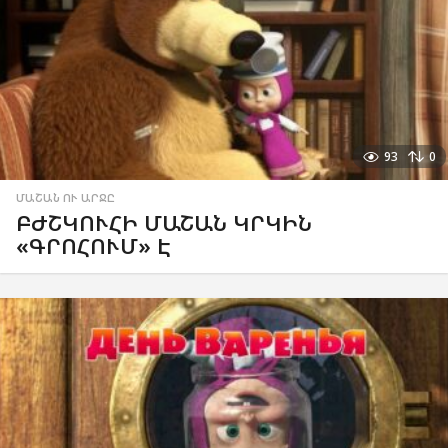
93
0
ՄԱՇԱՆ ՈՒ ԱՐՋԸ
ԲԺՇԿՈՒՀԻ ՄԱՇԱՆ ԿՐԿԻՆ
«ԳՐՈՀՈՒՄ» Է