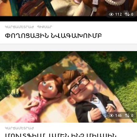
112
0
ԿԱՐՃԱՄԵՏՐԱԺ
,
ՊԻՔՍԱՐ
ՓՈՂՈՑԱՅԻՆ ՆՎԱԳԱԽՈՒՄԲ
146
0
ԿԱՐՃԱՄԵՏՐԱԺ
ՄՈՒԼՏՖԻԼՄ. ԱՄԵՆ ԻՆՉ ՄԻԱՍԻՆ…