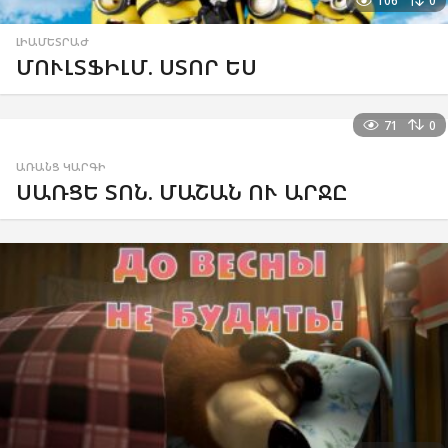
106
0
ԼԻԱՄԵՏՐԱԺ
ՄՈՒԼՏՖԻԼՄ. ՍՏՈՐ ԵՍ
71
0
ԱՌԱՆՑ ԿԱՐԳԻ
ՍԱՌՑԵ ՏՈՆ. ՄԱՇԱՆ ՈՒ ԱՐՋԸ