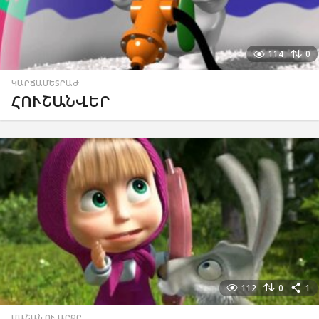
114
0
ԿԱՐՃԱՄԵՏՐԱԺ
ՀՈՒՇԱՆՎԵՐ
112
0
1
ՄԱՇԱՆ ՈՒ ԱՐՋԸ