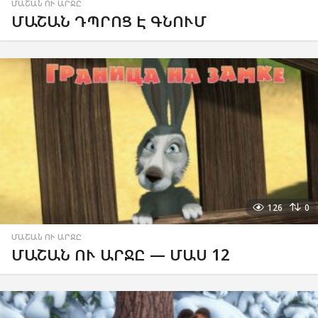
ՄԱՇԱՆ ՈՒ ԱՐՋԸ
ՄԱՇԱՆ ԴՊՐՈՑ Է ԳՆՈՒՄ
126
0
ՄԱՇԱՆ ՈՒ ԱՐՋԸ
ՄԱՇԱՆ ՈՒ ԱՐՋԸ — ՄԱՍ 12