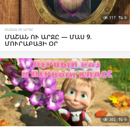
117
0
ՄԱՇԱՆ ՈՒ ԱՐՋԸ
ՄԱՇԱՆ ՈՒ ԱՐՋԸ — ՄԱՍ 9.
ՄՈՒՐԱԲԱՅԻ ՕՐ
202
0