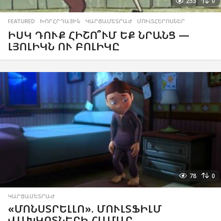
253
0
FEATURED
,
ԽՈՐՀՐԴԱՅԻՆ
,
ԿԱՐՃԱՄԵՏՐԱԺ
,
ՄՈՒԼՏՀԵՐՈՍՆԵՐ
ԻՍԿ ԴՈՒՔ ՀԻՇՈ՞ՒՄ ԵՔ ՆՐԱՆՑ —
ԼՅՈԼԻԿՆ ՈՒ ԲՈԼԻԿԸ
78
0
ԿԱՐՃԱՄԵՏՐԱԺ
«ՄՈՆՍՏՐԵԼԼՈ». ՄՈՒԼՏՖԻԼՄ
ՎԱԽԿՈՏՆԵՐԻ ՀԱՄԱՐ