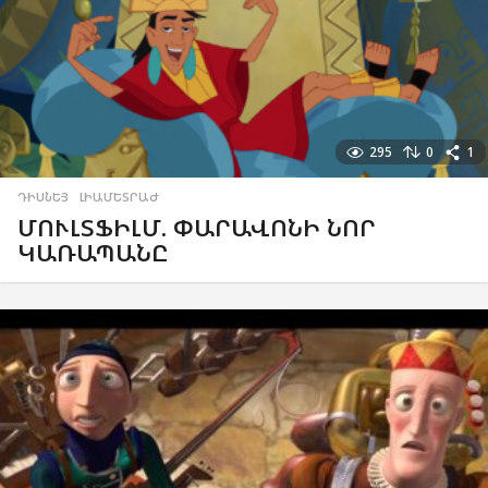
295
0
1
ԴԻՍՆԵՅ
,
ԼԻԱՄԵՏՐԱԺ
ՄՈՒԼՏՖԻԼՄ. ՓԱՐԱՎՈՆԻ ՆՈՐ
ԿԱՌԱՊԱՆԸ