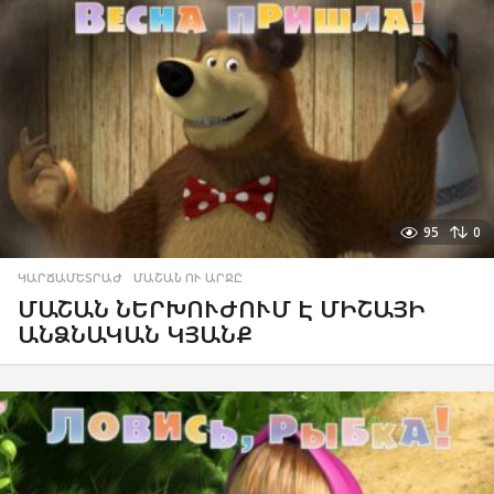
95
0
ԿԱՐՃԱՄԵՏՐԱԺ
,
ՄԱՇԱՆ ՈՒ ԱՐՋԸ
ՄԱՇԱՆ ՆԵՐԽՈՒԺՈՒՄ Է ՄԻՇԱՅԻ
ԱՆՁՆԱԿԱՆ ԿՅԱՆՔ