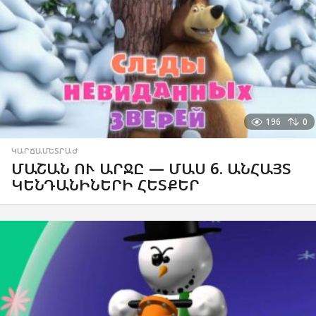
196
0
ԿԱՐՃԱՄԵՏՐԱԺ
ՄԱՇԱՆ ՈՒ ԱՐՋԸ — ՄԱՍ 6. ԱՆՀԱՅՏ
ԿԵՆԴԱՆԻՆԵՐԻ ՀԵՏՔԵՐ