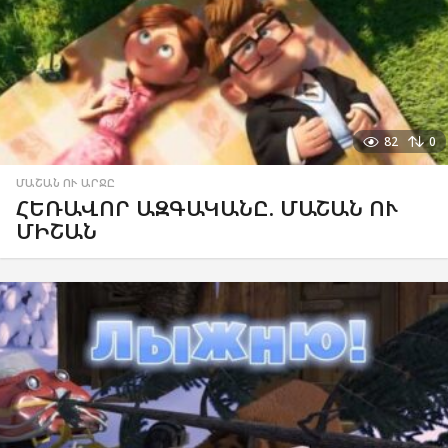
82
0
ՄԱՇԱՆ ՈՒ ԱՐՋԸ
ՀԵՌԱՎՈՐ ԱԶԳԱԿԱՆԸ. ՄԱՇԱՆ ՈՒ
ՄԻՇԱՆ