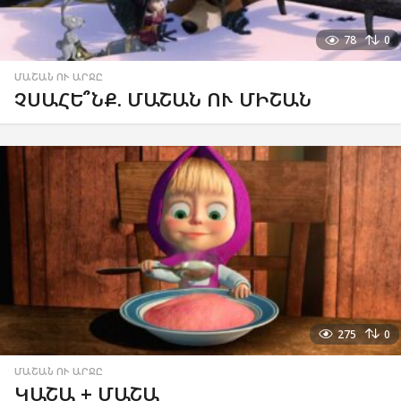
78
0
ՄԱՇԱՆ ՈՒ ԱՐՋԸ
ՉՍԱՀԵ՞ՆՔ. ՄԱՇԱՆ ՈՒ ՄԻՇԱՆ
275
0
ՄԱՇԱՆ ՈՒ ԱՐՋԸ
ԿԱՇԱ + ՄԱՇԱ