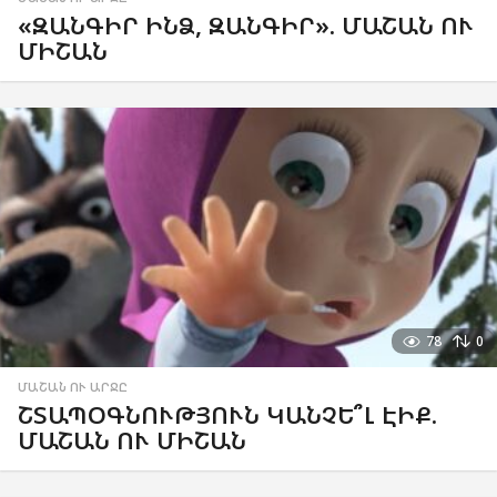
«ԶԱՆԳԻՐ ԻՆՁ, ԶԱՆԳԻՐ». ՄԱՇԱՆ ՈՒ
ՄԻՇԱՆ
78
0
ՄԱՇԱՆ ՈՒ ԱՐՋԸ
ՇՏԱՊՕԳՆՈՒԹՅՈՒՆ ԿԱՆՉԵ՞Լ ԷԻՔ.
ՄԱՇԱՆ ՈՒ ՄԻՇԱՆ