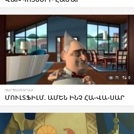
71
0
ԿԱՐՃԱՄԵՏՐԱԺ
ՄՈՒԼՏՖԻԼՄ. ԱՄԵՆ ԻՆՉ ՀԱ-ՎԱ-ՍԱՐ