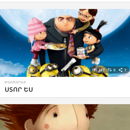
247
0
1
ԼԻԱՄԵՏՐԱԺ
ՍՏՈՐ ԵՍ