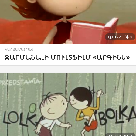
122
0
ԿԱՐՃԱՄԵՏՐԱԺ
ԶԱՐՄԱՆԱԼԻ ՄՈՒԼՏՖԻԼՄ «ԱՐԳԻՆԵ»