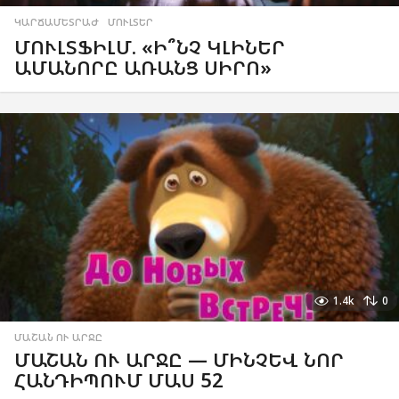
ԿԱՐՃԱՄԵՏՐԱԺ
,
ՄՈՒԼՏԵՐ
ՄՈՒԼՏՖԻԼՄ. «Ի՞ՆՉ ԿԼԻՆԵՐ
ԱՄԱՆՈՐԸ ԱՌԱՆՑ ՍԻՐՈ»
1.4k
0
ՄԱՇԱՆ ՈՒ ԱՐՋԸ
ՄԱՇԱՆ ՈՒ ԱՐՋԸ — ՄԻՆՉԵՎ ՆՈՐ
ՀԱՆԴԻՊՈՒՄ ՄԱՍ 52