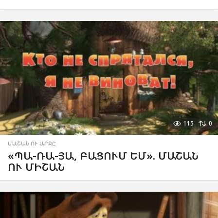
115
0
ՄԱՇԱՆ ՈՒ ԱՐՋԸ
«ՊԱ-ՌԱ-ՅԱ, ԲԱՑՈՒՄ ԵՄ». ՄԱՇԱՆ
ՈՒ ՄԻՇԱՆ