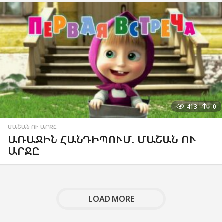
413
0
ՄԱՇԱՆ ՈՒ ԱՐՋԸ
ԱՌԱՋԻՆ ՀԱՆԴԻՊՈՒՄ. ՄԱՇԱՆ ՈՒ
ԱՐՋԸ
LOAD MORE