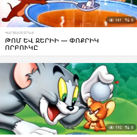
161
0
ԿԱՐՃԱՄԵՏՐԱԺ
ԹՈՄ ԵՎ ՋԵՐԻԻ — ՓՈՔՐԻԿ
ՈՐԲՈՒԿԸ
192
0