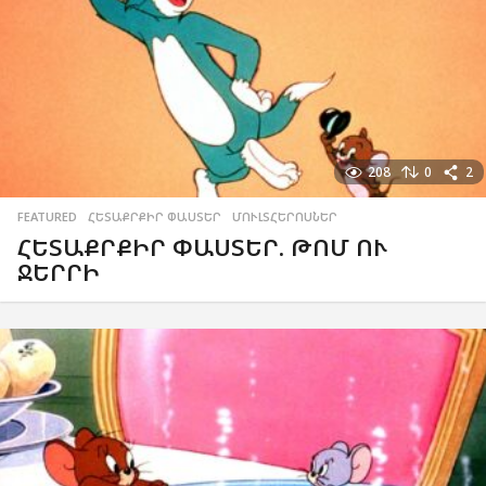
208
0
2
FEATURED
,
ՀԵՏԱՔՐՔԻՐ ՓԱՍՏԵՐ
,
ՄՈՒԼՏՀԵՐՈՍՆԵՐ
ՀԵՏԱՔՐՔԻՐ ՓԱՍՏԵՐ. ԹՈՄ ՈՒ
ՋԵՐՐԻ