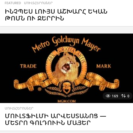
FEATURED
,
ՄՈՒԼՏՀԵՐՈՍՆԵՐ
ԻՆՉՊԵՍ ԼՈՒՅՍ ԱՇԽԱՐՀ ԵԿԱՆ
ԹՈՄՆ ՈՒ ՋԵՐՐԻՆ
169
0
ՄՈՒԼՏՀԵՐՈՍՆԵՐ
ՄՈՒԼՏՖԻԼՄԻ ԱՐՎԵՍՏԱՆՈՑ —
ՄԵՏՐՈ ԳՈԼԴՈՒԻՆ ՄԱՅԵՐ