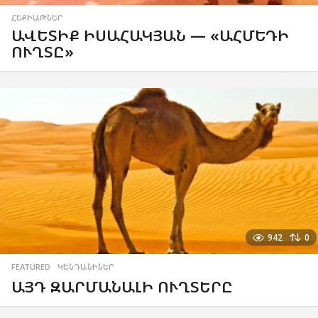
ՀԵՔԻԱԹՆԵՐ
ԱՎԵՏԻՔ ԻՍԱՀԱԿՅԱՆ — «ԱՀՄԵԴԻ
ՈՒՂՏԸ»
942
0
FEATURED
,
ԿԵՆԴԱՆԻՆԵՐ
ԱՅԴ ԶԱՐՄԱՆԱԼԻ ՈՒՂՏԵՐԸ