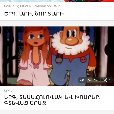
ԵՐԳԵՐ
,
ՀԱՅԵՐԵՆ
,
ՄԻՋՈՑԱՌՈՒՄՆԵՐ
ԵՐԳ. ԱՐԻ, ՆՈՐ ՏԱՐԻ
3.5k
0
1
ԵՐԳԵՐ
ԵՐԳ, ՏԵՍԱՀՈԼՈՎԱԿ ԵՎ ԽՈՍՔԵՐ.
ԳՏՆՎԱԾ ԵՐԱԶ