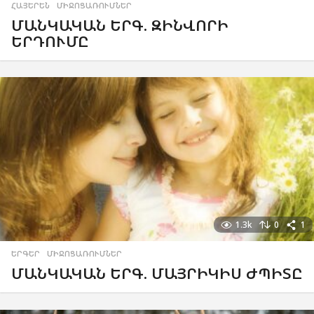
ՀԱՅԵՐԵՆ
,
ՄԻՋՈՑԱՌՈՒՄՆԵՐ
ՄԱՆԿԱԿԱՆ ԵՐԳ. ԶԻՆՎՈՐԻ
ԵՐԴՈՒՄԸ
1.3k
0
1
ԵՐԳԵՐ
,
ՄԻՋՈՑԱՌՈՒՄՆԵՐ
ՄԱՆԿԱԿԱՆ ԵՐԳ. ՄԱՅՐԻԿԻՍ ԺՊԻՏԸ