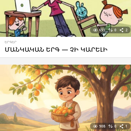
655
0
2
ԵՐԳԵՐ
ՄԱՆԿԱԿԱՆ ԵՐԳ — ՉԻ ԿԱՐԵԼԻ
908
0
1