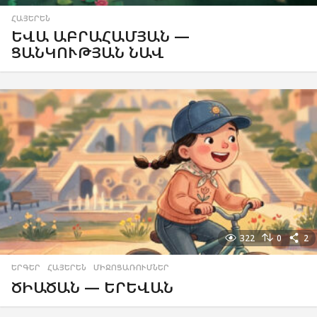
ՀԱՅԵՐԵՆ
ԵՎԱ ԱԲՐԱՀԱՄՅԱՆ —
ՑԱՆԿՈՒԹՅԱՆ ՆԱՎ
322
0
2
ԵՐԳԵՐ
,
ՀԱՅԵՐԵՆ
,
ՄԻՋՈՑԱՌՈՒՄՆԵՐ
ԾԻԱԾԱՆ — ԵՐԵՎԱՆ