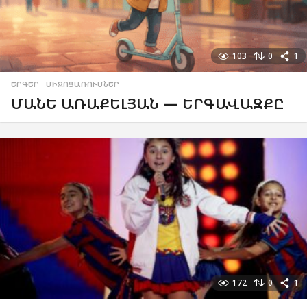
103
0
1
ԵՐԳԵՐ
,
ՄԻՋՈՑԱՌՈՒՄՆԵՐ
ՄԱՆԵ ԱՌԱՔԵԼՅԱՆ — ԵՐԳԱՎԱԶՔԸ
172
0
1