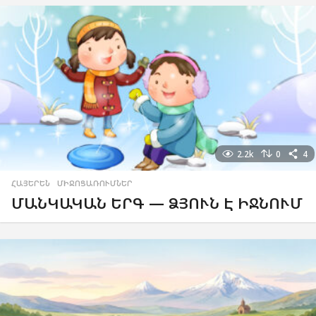
2.2k
0
4
ՀԱՅԵՐԵՆ
,
ՄԻՋՈՑԱՌՈՒՄՆԵՐ
ՄԱՆԿԱԿԱՆ ԵՐԳ — ՁՅՈՒՆ Է ԻՋՆՈՒՄ