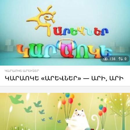
156
0
ԿԱՐԱՈԿԵ ԱՐԵՒՆԵՐ
ԿԱՐԱՈԿԵ «ԱՐԵՎՆԵՐ» — ԱՐԻ, ԱՐԻ