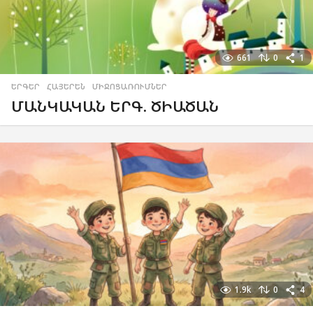
661
0
1
ԵՐԳԵՐ
,
ՀԱՅԵՐԵՆ
,
ՄԻՋՈՑԱՌՈՒՄՆԵՐ
ՄԱՆԿԱԿԱՆ ԵՐԳ. ԾԻԱԾԱՆ
1.9k
0
4