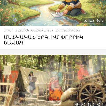
1.2k
0
ԵՐԳԵՐ
,
ՀԱՅԵՐԵՆ
,
ՄԱՆԿԱՊԱՐՏԵԶ
,
ՄԻՋՈՑԱՌՈՒՄՆԵՐ
ՄԱՆԿԱԿԱՆ ԵՐԳ. ԻՄ ՓՈՔՐԻԿ
ՆԱՎԱԿ
840
0
1