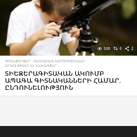
530
0
2
ԳԻՏԱՓՈՐՁԵՐ
,
ՄԱՆԿԱԿԱՆ ՆՈՐՈՒԹՅՈՒՆՆԵՐ
,
ՄՐՑՈՒՅԹՆԵՐ ԵՒ ՆԱԽԱԳԾԵՐ
ՏԻԵԶԵՐԱԳԻՏԱԿԱՆ ԱԿՈՒՄԲ
ԱՊԱԳԱ ԳԻՏՆԱԿԱՆՆԵՐԻ ՀԱՄԱՐ.
ԸՆԴՈՒՆԵԼՈՒԹՅՈՒՆ