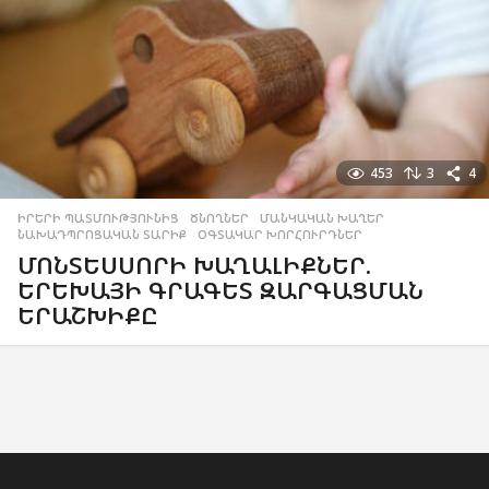
453
3
4
ԻՐԵՐԻ ՊԱՏՄՈՒԹՅՈՒՆԻՑ
,
ԾՆՈՂՆԵՐ
,
ՄԱՆԿԱԿԱՆ ԽԱՂԵՐ
,
ՆԱԽԱԴՊՐՈՑԱԿԱՆ ՏԱՐԻՔ
,
ՕԳՏԱԿԱՐ ԽՈՐՀՈՒՐԴՆԵՐ
ՄՈՆՏԵՍՍՈՐԻ ԽԱՂԱԼԻՔՆԵՐ.
ԵՐԵԽԱՅԻ ԳՐԱԳԵՏ ԶԱՐԳԱՑՄԱՆ
ԵՐԱՇԽԻՔԸ