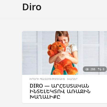
Diro
288
0
ԻՐԵՐԻ ՊԱՏՄՈՒԹՅՈՒՆԻՑ
,
ԽԱՂԵՐ
DIRO — ԱՐՀԵՍՏԱԿԱՆ
ԻՆՏԵԼԵԿՏՈՎ ԱՌԱՋԻՆ
ԽԱՂԱԼԻՔԸ