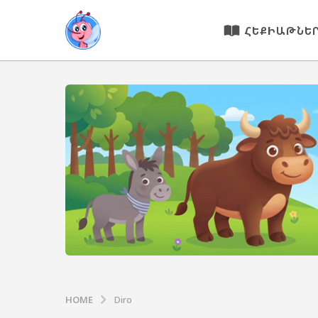
ՀԵՔԻԱԹՆԵ
HOME
Diro