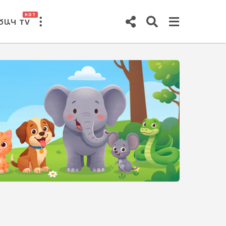
HOT
ԾԱԿ TV