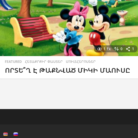
1.1k
0
1
FEATURED
,
ՀԵՏԱՔՐՔԻՐ ՓԱՍՏԵՐ
,
ՄՈՒԼՏՀԵՐՈՍՆԵՐ
ՈՐՏԵ՞Ղ Է ԹԱՔՆՎԱԾ ՄԻԿԻ ՄԱՈՒՍԸ