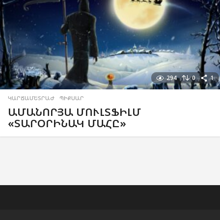
294
0
1
ԿԱՐՃԱՄԵՏՐԱԺ
,
ՊԻՔՍԱՐ
ԱՄԱՆՈՐՅԱ ՄՈՒԼՏՖԻԼՄ
«ՏԱՐՕՐԻՆԱԿ ՄԱՀԸ»