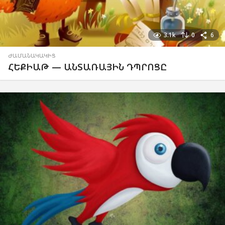
3.1k
0
6
ԺԱՄԱՆԱԿԱԿԻՑ
ՀԵՔԻԱԹ — ԱՆՏԱՌԱՅԻՆ ԴՊՐՈՑԸ