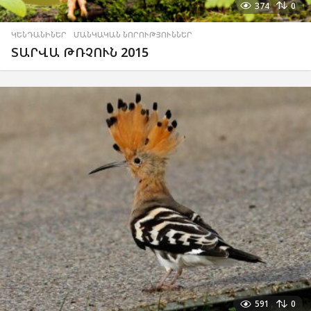
374
0
ԿԵՆԴԱՆԻՆԵՐ
,
ՄԱՆԿԱԿԱՆ ՆՈՐՈՒԹՅՈՒՆՆԵՐ
ՏԱՐՎԱ ԹՌՉՈՒՆ 2015
591
0