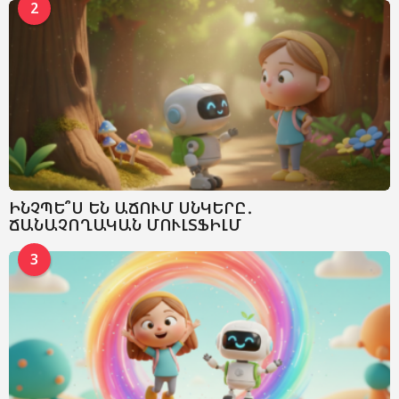
2
ԻՆՉՊԵ՞Ս ԵՆ ԱՃՈՒՄ ՍՆԿԵՐԸ․
ՃԱՆԱՉՈՂԱԿԱՆ ՄՈՒԼՏՖԻԼՄ
3