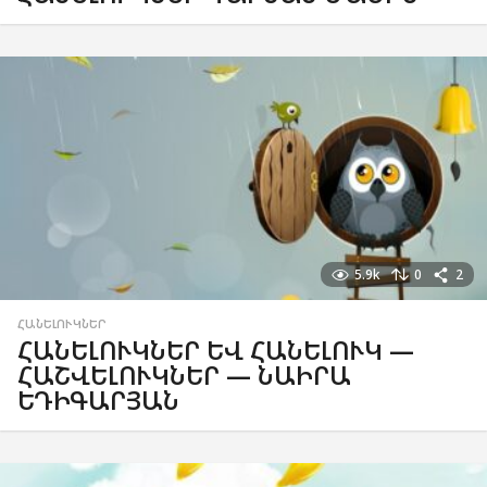
5.9k
0
2
ՀԱՆԵԼՈՒԿՆԵՐ
ՀԱՆԵԼՈՒԿՆԵՐ ԵՎ ՀԱՆԵԼՈՒԿ —
ՀԱՇՎԵԼՈՒԿՆԵՐ — ՆԱԻՐԱ
ԵԴԻԳԱՐՅԱՆ