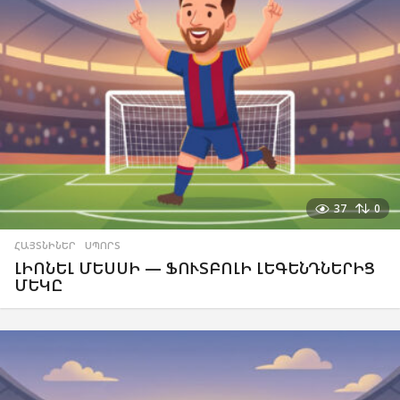
37
0
ՀԱՅՏՆԻՆԵՐ
,
ՍՊՈՐՏ
ԼԻՈՆԵԼ ՄԵՍՍԻ — ՖՈՒՏԲՈԼԻ ԼԵԳԵՆԴՆԵՐԻՑ
ՄԵԿԸ