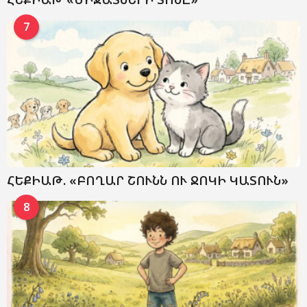
7
ՀԵՔԻԱԹ. «ԲՈՂԱՐ ՇՈՒՆՆ ՈՒ ՋՈԿԻ ԿԱՏՈՒՆ»
8