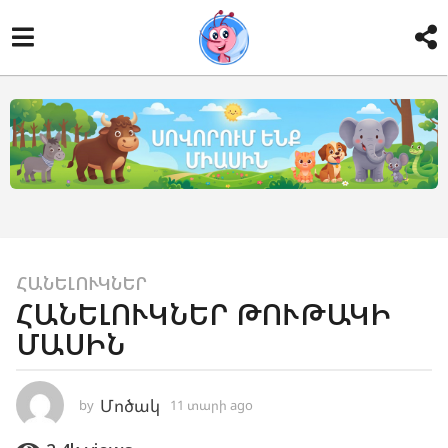
1
ՀԱՆԵԼՈՒԿՆԵՐ
ՀԱՆԵԼՈՒԿՆԵՐ ԹՈՒԹԱԿԻ
1
ՄԱՍԻՆ
տ
ա
ր
Մոծակ
by
11 տարի ago
1
ի
ա
a
մ