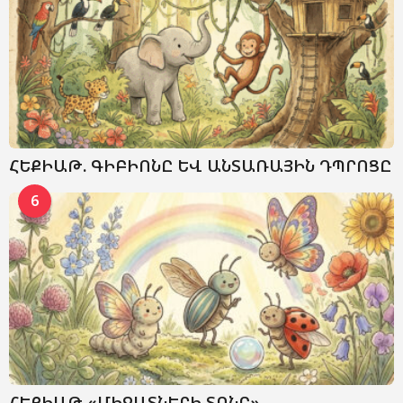
ՀԵՔԻԱԹ. ԳԻԲԻՈՆԸ ԵՎ ԱՆՏԱՌԱՅԻՆ ԴՊՐՈՑԸ
6
ՀԵՔԻԱԹ «ՄԻՋԱՏՆԵՐԻ ՏՈՆԸ»