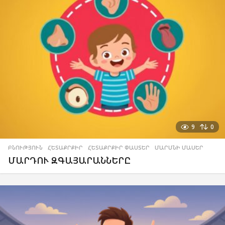
9
0
ԲՆՈՒԹՅՈՒՆ
,
ՀԵՏԱՔՐՔԻՐ
,
ՀԵՏԱՔՐՔԻՐ ՓԱՍՏԵՐ
,
ՄԱՐՄՆԻ ՄԱՍԵՐ
ՄԱՐԴՈՒ ԶԳԱՅԱՐԱՆՆԵՐԸ