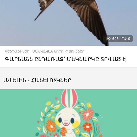
605
0
ԿԵՆԴԱՆԻՆԵՐ
,
ՄԱՆԿԱԿԱՆ ՆՈՐՈՒԹՅՈՒՆՆԵՐ
ԳԱՐՆԱՆՆ ԸՆԴԱՌԱՋ՝ ՄԵԿՆԱՐԿԸ ՏՐՎԱԾ Է
ԱՎԵԼԻՆ -
ՀԱՆԵԼՈՒԿՆԵՐ