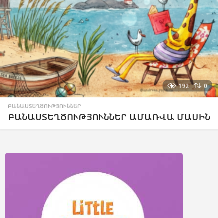
192
0
ԲԱՆԱՍՏԵՂԾՈՒԹՅՈՒՆՆԵՐ
ԲԱՆԱՍՏԵՂԾՈՒԹՅՈՒՆՆԵՐ ԱՄԱՌՎԱ ՄԱՍԻՆ