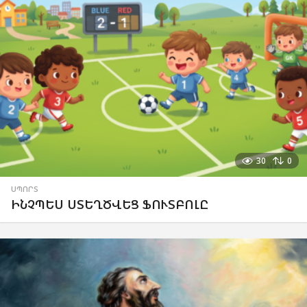
30
0
ՍՊՈՐՏ
ԻՆՉՊԵՍ ՍՏԵՂԾՎԵՑ ՖՈՒՏԲՈԼԸ