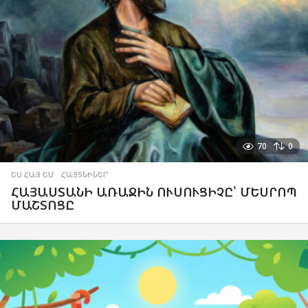
70
0
ԵՍ ՀԱՅ ԵՄ
,
ՀԱՅՏՆԻՆԵՐ
ՀԱՅԱՍՏԱՆԻ ԱՌԱՋԻՆ ՈՒՍՈՒՑԻՉԸ՝ ՄԵՍՐՈՊ
ՄԱՇՏՈՑԸ