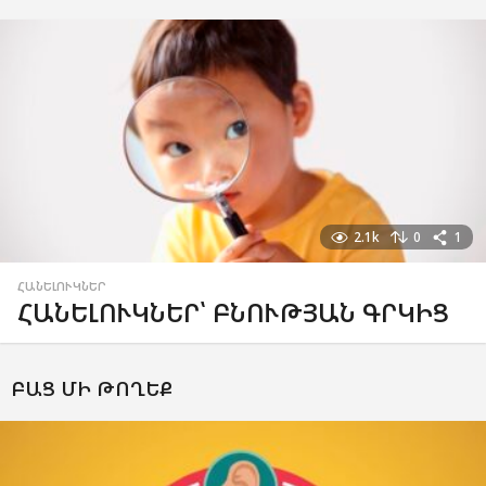
2.1k
0
1
ՀԱՆԵԼՈՒԿՆԵՐ
ՀԱՆԵԼՈՒԿՆԵՐ՝ ԲՆՈՒԹՅԱՆ ԳՐԿԻՑ
ԲԱՑ ՄԻ ԹՈՂԵՔ