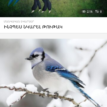
2.1k
0
ՄԱՆԿԱԿԱՆ ՆԿԱՐՆԵՐ
ԻՆՉՊԵՍ ՆԿԱՐԵԼ ԹՈՒԹԱԿ