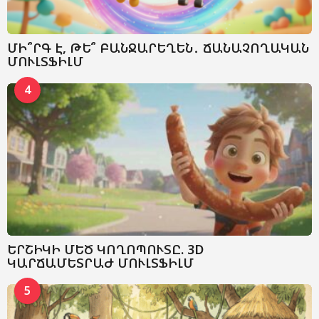
ՄԻ՞ՐԳ Է, ԹԵ՞ ԲԱՆՋԱՐԵՂԵՆ․ ՃԱՆԱՉՈՂԱԿԱՆ
ՄՈՒԼՏՖԻԼՄ
4
ԵՐՇԻԿԻ ՄԵԾ ԿՈՂՈՊՈՒՏԸ. 3D
ԿԱՐՃԱՄԵՏՐԱԺ ՄՈՒԼՏՖԻԼՄ
5