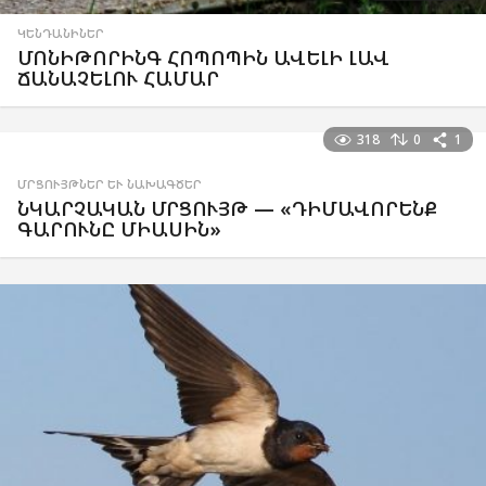
ԿԵՆԴԱՆԻՆԵՐ
ՄՈՆԻԹՈՐԻՆԳ ՀՈՊՈՊԻՆ ԱՎԵԼԻ ԼԱՎ
ՃԱՆԱՉԵԼՈՒ ՀԱՄԱՐ
318
0
1
ՄՐՑՈՒՅԹՆԵՐ ԵՒ ՆԱԽԱԳԾԵՐ
ՆԿԱՐՉԱԿԱՆ ՄՐՑՈՒՅԹ — «ԴԻՄԱՎՈՐԵՆՔ
ԳԱՐՈՒՆԸ ՄԻԱՍԻՆ»