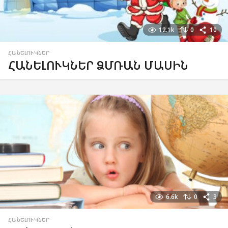
12.1k
0
10
ՀԱՆԵԼՈՒԿՆԵՐ
ՀԱՆԵԼՈՒԿՆԵՐ ՁՄՌԱՆ ՄԱՍԻՆ
6.6k
0
3
ՀԱՆԵԼՈՒԿՆԵՐ