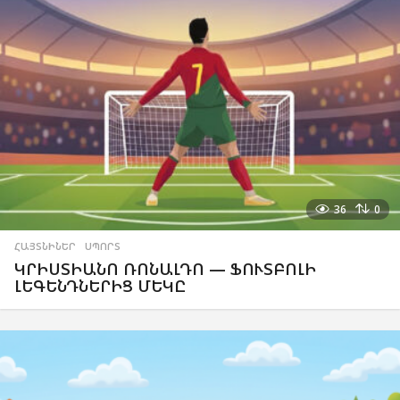
36
0
ՀԱՅՏՆԻՆԵՐ
,
ՍՊՈՐՏ
ԿՐԻՍՏԻԱՆՈ ՌՈՆԱԼԴՈ — ՖՈՒՏԲՈԼԻ
ԼԵԳԵՆԴՆԵՐԻՑ ՄԵԿԸ