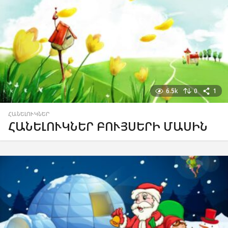
6.5k
0
1
ՀԱՆԵԼՈՒԿՆԵՐ
ՀԱՆԵԼՈՒԿՆԵՐ ԲՈՒՅՍԵՐԻ ՄԱՍԻՆ