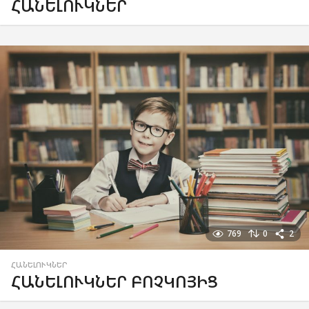
ՀԱՆԵԼՈՒԿՆԵՐ
769
0
2
ՀԱՆԵԼՈՒԿՆԵՐ
ՀԱՆԵԼՈՒԿՆԵՐ ԲՈՉԿՈՅԻՑ