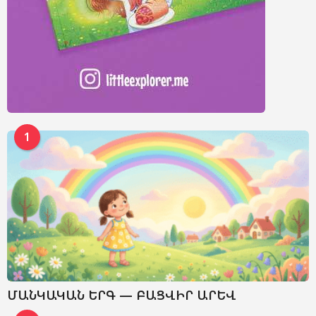
1
ՄԱՆԿԱԿԱՆ ԵՐԳ — ԲԱՑՎԻՐ ԱՐԵՎ