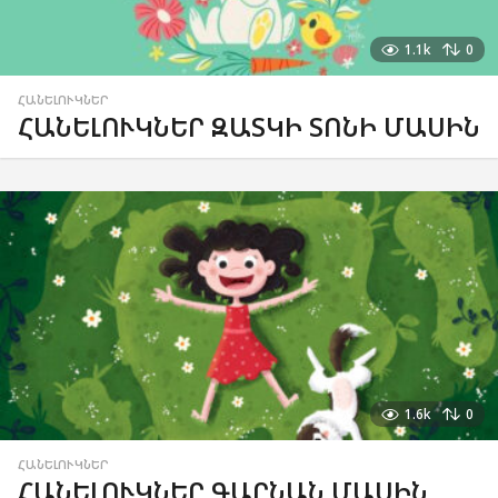
1.1k
0
ՀԱՆԵԼՈՒԿՆԵՐ
ՀԱՆԵԼՈՒԿՆԵՐ ԶԱՏԿԻ ՏՈՆԻ ՄԱՍԻՆ
1.6k
0
ՀԱՆԵԼՈՒԿՆԵՐ
ՀԱՆԵԼՈՒԿՆԵՐ ԳԱՐՆԱՆ ՄԱՍԻՆ