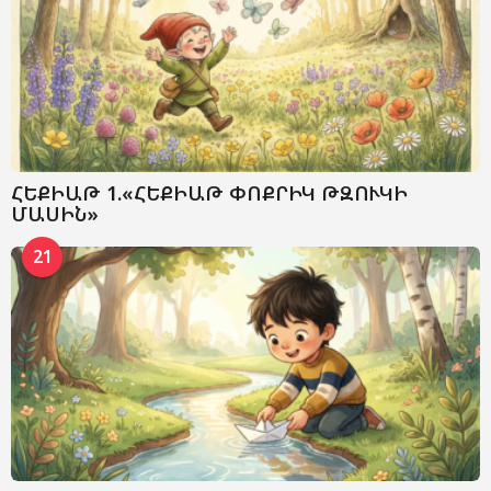
ՀԵՔԻԱԹ 1.«ՀԵՔԻԱԹ ՓՈՔՐԻԿ ԹԶՈՒԿԻ
ՄԱՍԻՆ»
21