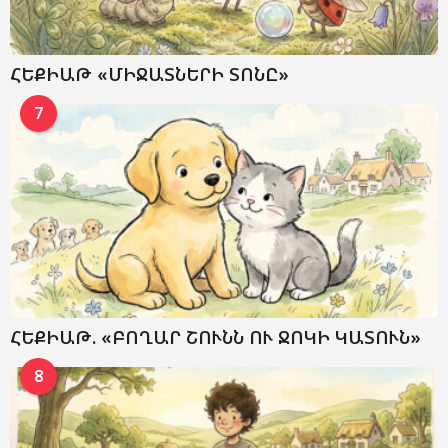
ՀԵՔԻԱԹ «ՄԻՋԱՏՆԵՐԻ ՏՈՆԸ»
7
ՀԵՔԻԱԹ. «ԲՈՂԱՐ ՇՈՒՆՆ ՈՒ ՋՈԿԻ ԿԱՏՈՒՆ»
8