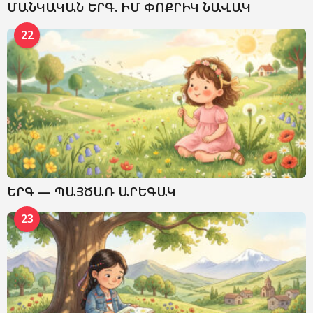
ՄԱՆԿԱԿԱՆ ԵՐԳ. ԻՄ ՓՈՔՐԻԿ ՆԱՎԱԿ
22
ԵՐԳ — ՊԱՅԾԱՌ ԱՐԵԳԱԿ
23