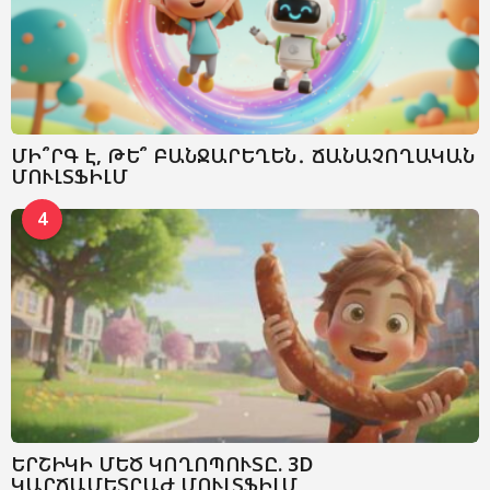
ՄԻ՞ՐԳ Է, ԹԵ՞ ԲԱՆՋԱՐԵՂԵՆ․ ՃԱՆԱՉՈՂԱԿԱՆ
ՄՈՒԼՏՖԻԼՄ
4
ԵՐՇԻԿԻ ՄԵԾ ԿՈՂՈՊՈՒՏԸ. 3D
ԿԱՐՃԱՄԵՏՐԱԺ ՄՈՒԼՏՖԻԼՄ