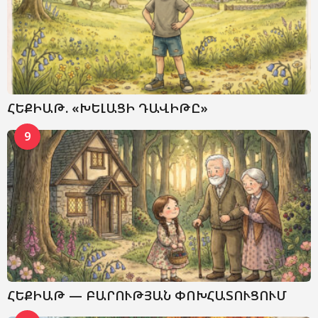
ՀԵՔԻԱԹ. «ԽԵԼԱՑԻ ԴԱՎԻԹԸ»
9
ՀԵՔԻԱԹ — ԲԱՐՈՒԹՅԱՆ ՓՈԽՀԱՏՈՒՑՈՒՄ