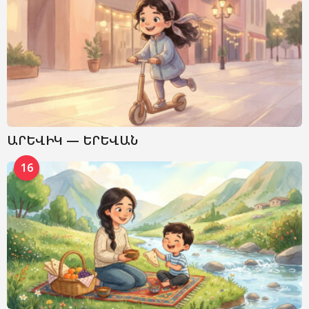
ԱՐԵՎԻԿ — ԵՐԵՎԱՆ
16