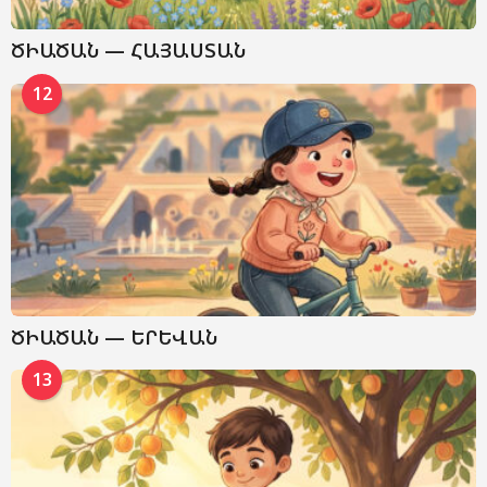
ԾԻԱԾԱՆ — ՀԱՅԱՍՏԱՆ
12
ԾԻԱԾԱՆ — ԵՐԵՎԱՆ
13