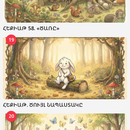
ՀԵՔԻԱԹ 58. «ԾԱՌԸ»
19
ՀԵՔԻԱԹ. ԾՈՒՅԼ ՆԱՊԱՍՏԱԿԸ
20