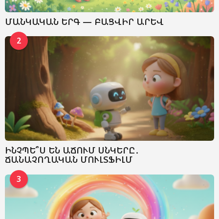
ՄԱՆԿԱԿԱՆ ԵՐԳ — ԲԱՑՎԻՐ ԱՐԵՎ
2
ԻՆՉՊԵ՞Ս ԵՆ ԱՃՈՒՄ ՍՆԿԵՐԸ․
ՃԱՆԱՉՈՂԱԿԱՆ ՄՈՒԼՏՖԻԼՄ
3