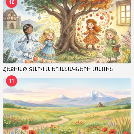
10
ՀԵՔԻԱԹ ՏԱՐՎԱ ԵՂԱՆԱԿՆԵՐԻ ՄԱՍԻՆ
11