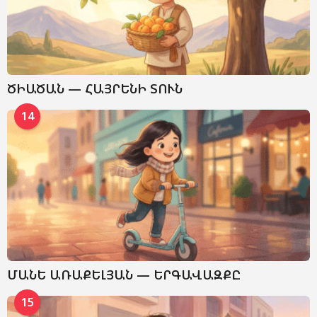
ԾԻԱԾԱՆ — ՀԱՅՐԵՆԻ ՏՈՒՆ
14
ՄԱՆԵ ԱՌԱՔԵԼՅԱՆ — ԵՐԳԱՎԱԶՔԸ
15