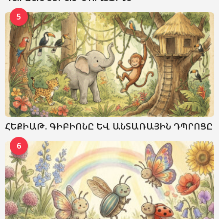
5
ՀԵՔԻԱԹ. ԳԻԲԻՈՆԸ ԵՎ ԱՆՏԱՌԱՅԻՆ ԴՊՐՈՑԸ
6