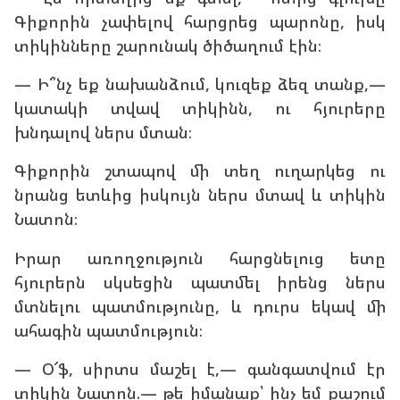
Գիքորին չափելով հարցրեց պարոնը, իսկ
տիկինները շարունակ ծիծաղում էին։
— Ի՞նչ եք նախանձում, կուզեք ձեզ տանք,—
կատակի տվավ տիկինն, ու հյուրերը
խնդալով ներս մտան։
Գիքորին շտապով մի տեղ ուղարկեց ու
նրանց ետևից իսկույն ներս մտավ և տիկին
Նատոն։
Իրար առողջություն հարցնելուց ետը
հյուրերն սկսեցին պատմել իրենց ներս
մտնելու պատմությունը, և դուրս եկավ մի
ահագին պատմություն։
— Օ՜ֆ, սիրտս մաշել է,— գանգատվում էր
տիկին Նատոն.— թե իմանաք՝ ինչ եմ քաշում