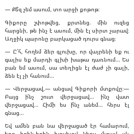
— Քե՞զ չեմ ասում, տո արջի քոթոթ։
Գիքորը շփոթվեց, քրտնեց. մին ուզեց
հարցնի, թե ինչ է ասում, մին էլ սիրտ չարավ։
Աղջիկ պարոնը բարկացած դուրս գնաց։
— Ը՜հ, հողեմ ձեր գլուխը, որ վայրենի եք ու
գալիս եք մարդի գլխի խաթա դառնում… Ես
բան եմ ասում, սա տեղիցն էլ ժաժ չի գալի,
ձեն էլ չի հանում…
— Վերջացավ,— անցավ Գիքորի մտքովը։—
Բայց ի՜նչ շուտ վերջացավ… ի՛նչ վատ
վերջացավ… Հիմի ես ի՞նչ անեմ… հերս էլ
գնաց…
Եվ ամեն բան նա վերջացած էր համարում,
երբ իրեն-իրեն խոսելով ներս մտավ սև