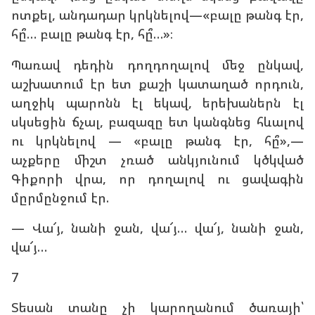
ոտքել, անդադար կրկնելով—«բալը թանգ էր,
հը՞… բալը թանգ էր, հը՞…»։
Պառավ դեդին դողդողալով մեջ ընկավ,
աշխատում էր ետ քաշի կատաղած որդուն,
աղջիկ պարոնն էլ եկավ, երեխաներն էլ
սկսեցին ճչալ, բազազը ետ կանգնեց հևալով
ու կրկնելով — «բալը թանգ էր, հը՞»,—
աչքերը միշտ չռած անկյունում կծկված
Գիքորի վրա, որ դողալով ու ցավագին
մըրմընջում էր.
— Վա՜յ, նանի ջան, վա՜յ… վա՜յ, նանի ջան,
վա՜յ…
7
Տեսան տանը չի կարողանում ծառայի՝