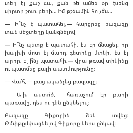
տեղ էլ քաշ գա, քան թե ամեն օր էսենց
սիրտը շուռ բերի… Իմ թշնամին հո չե՞ս…
— Ի՞նչ է պատահել,— հարցրեց բազազը
տան մեջտեղը կանգնելով։
— Ի՞նչ պետք է պատահի. էս էր մնացել, որ
խալխի մոտ էլ մարդ գետինը մտնի, էս էլ
արիր. էլ ի՞նչ պատահի,— վրա թռավ տիկինը
ու պատմեց բալի պատմությունը։
— Վա՜հ,— բաց ականչեց բազազը։
— Ա՛խ աստո՛ծ,— հառաչում էր բարի
պառավը, դես ու դեն ընկնելով։
Բազազը Գիքորին ձեն տվեց։
Թմփթըմփացնելով Գիքորը ներս ընկավ։