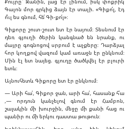
Քույրը` Զանին, լաց էր լինում, իսկ փոքրիկ
Գալոն մոր գրկից ձայն էր տալի. «Գիքո՜լ, էդ
ո՞ւլ ես գնում, հե՜ Գի-քո՜լ»։
Գիքորը շուտ-շուտ ետ էր նայում։ Տեսնում էր
դեռ գյուղի ծերին կանգնած են նրանք, ու
մայրը գոգնոցով սրբում է աչքերը։ Դարձյալ
հոր կողքով վազում կամ առաջն էր ընկնում։
Մին էլ ետ նայեց. գյուղը ծածկվել էր բլուրի
ետև։
Այնուհետև Գիքորը ետ էր ընկնում։
— Արի հա՛, Գիքոր ջան, արի հա՛, հասանք հ՛ա
,— որդուն կանչելով գնում էր Համբոն,
շալակին մի խուրջին, մեջը մի քանի հաց ու
պանիր ու մի երկու դաստա թութուն։
Իրիկնապահին, երբ անց էին կենում