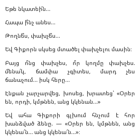
Եթե նկատեի՜ն…
Հապա ի՞նչ անես…
Թողնե՞ս, փախչե՞ս…
Եվ Գիքորն սկսեց մտածել փախչելու մասին։
Բայց ո՞նց փախչես, ո՞ր կողմը փախչես.
մենա՛կ, ճամփա չգիտես, մարդ չես
ճանաչում… իսկ հերը…
Էնքան չարչարվեց, խոսեց, խրատեց՝ «Օրեր
են, որդի, կմթնեն, անց կկենան…»
Եվ ահա Գիքորի գլխում հնչում է հոր
խանձված ձենը. — «Օրեր են, կմթնեն, անց
կկենա՜ն… անց կկենա՜ն…»։