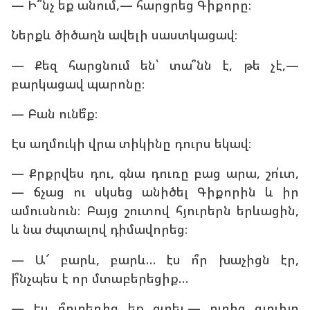
— Ի՞նչ եք անում,— հարցրեց Գիքորը։
Ներքև ծիծաղն ավելի սաստկացավ։
— Քեզ հարցնում են՝ տա՞նն է, թե չէ,—
բարկացավ պարոնը։
— Բան ունե՞ք։
Էս աղմուկի վրա տիկինը դուրս եկավ։
— Քրքրվես դու, գնա դուռը բաց արա, շո՛ւտ,
— ճչաց ու սկսեց անիծել Գիքորին և իր
ամուսնուն։ Բայց շուտով հյուրերն երևացին,
և նա ժպտալով դիմավորեց։
— Ա՜ բարև, բարև… էս ո՞ր խաչիցն էր,
ի՞նչպես է որ մտաբերեցիք…
— Էս ո՞րտեղից եք գտել,— ոտից գլուխը