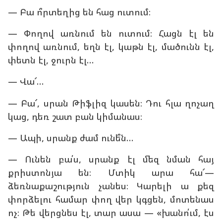
— Բա ո՞րտեղից են հաց ուտում։
— Փողով առնում են ուտում։ Հացն էլ են
փողով առնում, եղն էլ, կաթն էլ, մածունն էլ,
փետն էլ, ջուրն էլ…
— Վա՜…
— Բա՜, սրան Թիֆլիզ կասեն։ Դու հլա ղոչաղ
կաց, դեռ շատ բան կիմանաս։
— Ապի, սրանք ժամ ունե՞ն…
— Ունեն բա՛ս, սրանք էլ մեզ նման հայ
քրիստոնյա են։ Մտիկ արա հա՜—
ձեռնաքաշություն չանես։ Կարելի ա քեզ
փորձելու համար փող վեր կգցեն, մոտենաս
ոչ։ Թե վերցնես էլ, տար ասա — «խանո՛ւմ, էս