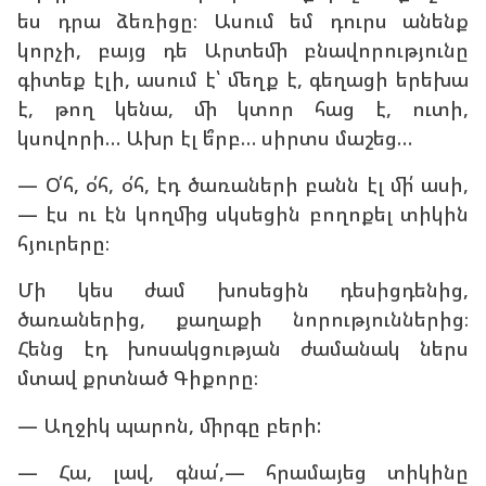
ես դրա ձեռիցը։ Ասում եմ դուրս անենք
կորչի, բայց դե Արտեմի բնավորությունը
գիտեք էլի, ասում է՝ մեղք է, գեղացի երեխա
է, թող կենա, մի կտոր հաց է, ուտի,
կսովորի… Ախր էլ ե՞րբ… սիրտս մաշեց…
— Օ՛հ, օ՛հ, օ՛հ, էդ ծառաների բանն էլ մի՛ ասի,
— էս ու էն կողմից սկսեցին բողոքել տիկին
հյուրերը։
Մի կես ժամ խոսեցին դեսիցդենից,
ծառաներից, քաղաքի նորություններից։
Հենց էդ խոսակցության ժամանակ ներս
մտավ քրտնած Գիքորը։
— Աղջիկ պարոն, միրգը բերի:
— Հա, լավ, գնա՛,— հրամայեց տիկինը