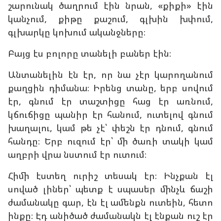
շարունակ ծաղրում էին նրան, «քիքի» էին
կանչում, քիթը քաշում, գլխին խփում,
գլխարկը կոխում ականջները։
Բայց էս բոլորը տանելի բաներ էին։
Անտանելին էն էր, որ նա չէր կարողանում
քաղցին դիմանա։ Իրենց տանը, երբ սովում
էր, գնում էր տաշտիցը հաց էր առնում,
կճուճիցը պանիր էր հանում, ուտելով գնում
խաղալու, կամ թե չէ՝ փեշն էր դնում, գնում
հանդը։ Երբ ուզում էր՝ մի ծառի տակի կամ
աղբրի վրա նստում էր ուտում։
Հիմի էստեղ ուրիշ տեսակ էր։ Ինչքան էլ
սոված լիներ՝ պետք է սպասեր մինչև ճաշի
ժամանակը գար, էն էլ ամենքն ուտեին, հետո
ինքը։ Էդ անիծած ժամանակն էլ էնքան ուշ էր