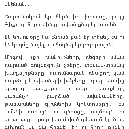
կկենան…
Շարունակում էր հերն իր խրատը, բայց
Գիքորը հորը թինկը տված քնել էր արդեն։
Էն երկու օրը նա էնքան բան էր տեսել, էս ու
էն կողմը նայել, որ հոգնել էր բոլորովին։
Մրգով լիքը խանութները, դեզերի նման
դարսած գույնզգույն չթերը, տեսակ-տեսակ
խաղալիքները, ուսումնարան գնացող կամ
դարձող երեխաների խմբերը, իրար ետևից
սլացող կառքերը, ուղտերի շարքերը,
կանանչի բարձած ավանակները,
թաբախները գլխներին կինտոները… էս
ամենի գոռոցն ու զնգոցը, աղմուկն ու
աղաղակը իրար խառնված ղժվժում էր նրա
գլխում։ Եվ նա հոգնել էր ու հորը թինկը