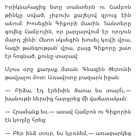
Իրիկնահացից ետը տանտերն ու Համբոն
թինկը տված, չիբուխ քաշելով զրուց էին
անում։ Խոսեցին Գիքորի մասին։ Տանտերը
գովեց Համբոյին, որ չարչարվում էր որդուն
մարդ շինի։ Հետո սկսեցին խոսել կռվի վրա,
հացի թանգության՛ վրա, բայց Գիքորը շատ
էր հոգնած, քունը տարավ։
Մյուս օրը քաղաք մտան։ Գնացին ծերունի
թավլաչու մոտ: Առավոտը բազարն իջան։
— Բիձա, էդ էրեխին ծառա ես տալո՞ւ,—
խանութի ներսից հարցրեց մի վաճառական։
— Հրամանք ես,— ասավ Համբոն ու Գիքորին
էն կողմը հրեց։
— Բեր ինձ տուր, ես կբռնեմ,— առաջարկեց