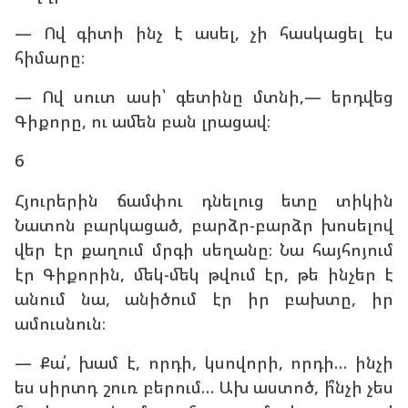
— Ով գիտի ինչ է ասել, չի հասկացել էս
հիմարը։
— Ով սուտ ասի՝ գետինը մտնի,— երդվեց
Գիքորը, ու ամեն բան լրացավ։
6
Հյուրերին ճամփու դնելուց ետը տիկին
Նատոն բարկացած, բարձր-բարձր խոսելով
վեր էր քաղում մրգի սեղանը։ Նա հայհոյում
էր Գիքորին, մեկ-մեկ թվում էր, թե ինչեր է
անում նա, անիծում էր իր բախտը, իր
ամուսնուն։
— Քա՛, խամ է, որդի, կսովորի, որդի… ինչի
ես սիրտդ շուռ բերում… Ախ աստոծ, ի՞նչի չես