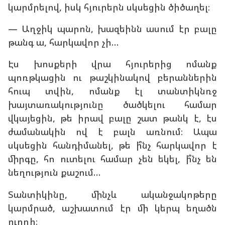
կարմրելով, իսկ հյուրերն սկսեցին ծիծաղել։
— Աղջիկ պարոն, խազեինն ասում էր բալը
թանգ ա, հարկավոր չի…
Էս խոսքերի վրա հյուրերից ոմանք
պոռթկացին ու թաշկինակով բերաններին
հուպ տվին, ոմանք էլ տանտիկնռջ
խայտառակությունը ծածկելու համար
վկայեցին, թե իրավ բալը շատ թանկ է, էս
ժամանակին ով է բալն առնում։ Ապա
սկսեցին հանդիմանել, թե ի՞նչ հարկավոր է
միրգը, հո ուտելու համար չեն եկել, ի՞նչ են
նեղություն քաշում…
Տանտիկինը, մինչև ականջակոթերը
կարմրած, աշխատում էր մի կերպ եղածն
ուղղի։