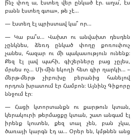
ի՞նչ փող ա, էստեղ վեր ընկած էր. աղա՛, էս
բանն էստեղ գտա», թե չէ…
— էստեղ էլ պրիստավ կա՞ որ…
— Կա բա՞ս… Վախտ ու անվախտ դեսդեն
չընկնես, ձեռդ ընկած փողը քոռուփուչ
չանես, հազար ու մի պակասություն ունենք։
Քեզ էլ լավ պահի, գիշերները բաց չըլես,
մրսես ոչ… Մի-մին եկողի հետ գիր ղարկի… –
մերթ-մերթ չիբուխը բերանից հանելով
որդուն խրատում էր Համբոն։ Այնինչ Գիքորը
ննջում էր։
— Հացի կտորտանքն ու քարթուն կտան,
կերակուրի թերմացքը կտան, շատ անգամ էլ
իրենք կուտեն, քեզ տալ չեն, բան չկա,
ծառայի կարգն էդ ա… Օրեր են, կմթնեն անց