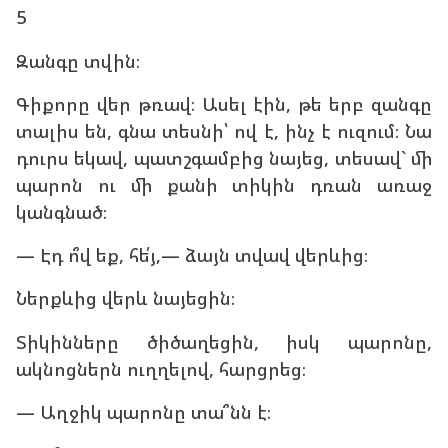
5
Զանգը տվին։
Գիքորը վեր թռավ։ Ասել էին, թե երբ զանգը
տալիս են, գնա տեսնի՝ ով է, ինչ է ուզում։ Նա
դուրս եկավ, պատշգամբից նայեց, տեսավ` մի
պարոն ու մի քանի տիկին դռան առաջ
կանգնած։
— Էդ ո՞վ եք, հե՛յ,— ձայն տվավ վերևից։
Ներքևից վերև նայեցին։
Տիկինները ծիծաղեցին, իսկ պարոնը,
ակնոցներն ուղղելով, հարցրեց։
— Աղջիկ պարոնը տա՞նն է։