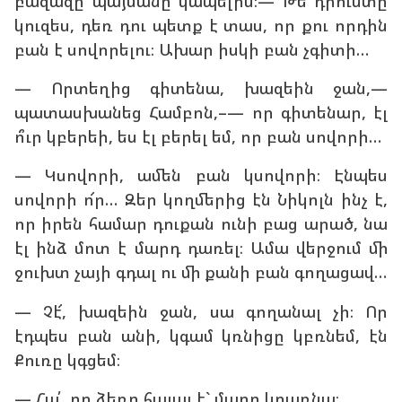
բազազը պայմանը կապելիս։— Թե դրուստը
կուզես, դեռ դու պետք է տաս, որ քու որդին
բան է սովորելու։ Ախար իսկի բան չգիտի…
— Որտեղից գիտենա, խազեին ջան,—
պատասխանեց Համբոն,–— որ գիտենար, էլ
ո՞ւր կբերեի, ես էլ բերել եմ, որ բան սովորի…
— Կսովորի, ամեն բան կսովորի։ Էնպես
սովորի ո՜ր… Զեր կողմերից էն Նիկոլն ինչ է,
որ իրեն համար դուքան ունի բաց արած, նա
էլ ինձ մոտ է մարդ դառել։ Ամա վերջում մի
ջուխտ չայի գդալ ու մի քանի բան գողացավ…
— Չէ՜, խազեին ջան, սա գողանալ չի։ Որ
էդպես բան անի, կգամ կռնիցը կբռնեմ, էն
Քուռը կգցեմ։
— Հա՛, որ ձեռը հալալ է` մարդ կդառնա։