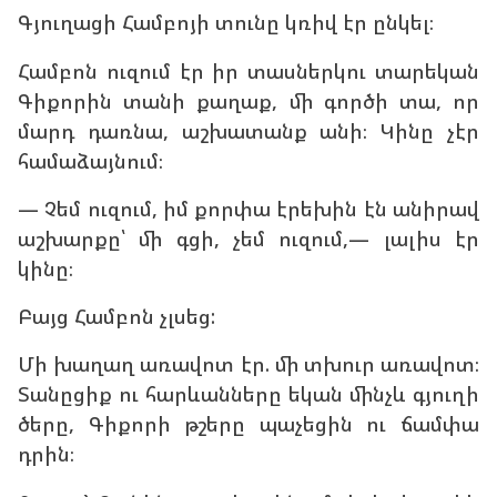
Գյուղացի Համբոյի տունը կռիվ էր ընկել։
Համբոն ուզում էր իր տասներկու տարեկան
Գիքորին տանի քաղաք, մի գործի տա, որ
մարդ դառնա, աշխատանք անի։ Կինը չէր
համաձայնում։
— Չեմ ուզում, իմ քորփա էրեխին էն անիրավ
աշխարքը՝ մի գցի, չեմ ուզում,— լալիս էր
կինը։
Բայց Համբոն չլսեց:
Մի խաղաղ առավոտ էր. մի տխուր առավոտ։
Տանըցիք ու հարևանները եկան մինչև գյուղի
ծերը, Գիքորի թշերը պաչեցին ու ճամփա
դրին։