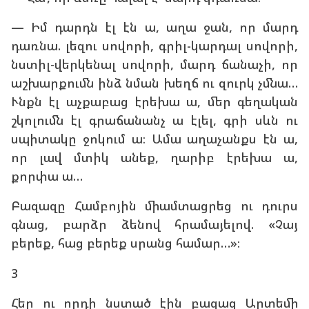
— Իմ դարդն էլ էն ա, աղա ջան, որ մարդ
դառնա. լեզու սովորի, գրիլ-կարդալ սովորի,
նստիլ-վերկենալ սովորի, մարդ ճանաչի, որ
աշխարքումն ինձ նման խեղճ ու զուրկ չմնա…
Ւնքն էլ աչքաբաց էրեխա ա, մեր գեղական
շկոլումն էլ գրաճանանչ ա էլել, գրի սևն ու
սպիտակը ջոկում ա։ Ամա աղաչանքս էն ա,
որ լավ մտիկ անեք, ղարիբ էրեխա ա,
քորփա ա…
Բազազը Համբոյին միամտացրեց ու դուրս
գնաց, բարձր ձենով հրամայելով. «Չայ
բերեք, հաց բերեք սրանց համար…»։
3
Հեր ու որդի նստած էին բազազ Արտեմի