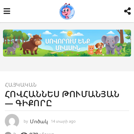
1
ՀԱՅԿԱԿԱՆ
ՀՈՎՀԱՆՆԵՍ ԹՈՒՄԱՆՅԱՆ
4
— ԳԻՔՈՐԸ
տ
ա
ր
Մոծակ
by
14 տարի ago
1
ի
0
a
տ