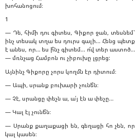
խոհանոցում։
1
— Դե, հիմի դու գիտես, Գիքոր ջան, տեսնեմ`
ինչ տեսակ տղա ես դուրս գալի… Հենց պետք
է անես, որ… ես ի՞նչ գիտեմ… ո՜վ տեր աստոծ…
— մռնչաց Համբոն ու չիբուխը լցրեց:
Այնինչ Գիքորը չորս կողմն էր դիտում։
— Ապի, սրանք բուխարի չունե՞ն։
— Չէ, սրանցը փեչն ա, ա՛յ էն ա փեչը…
— Կալ էլ չունե՞ն։
— Սրանք քաղաքացի են, գեղացի հո չեն, որ
կալ կասեն։