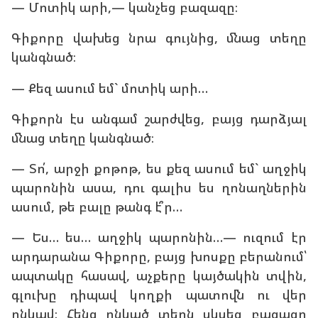
— Մոտիկ արի,— կանչեց բազազը։
Գիքորը վախեց նրա գույնից, մնաց տեղը
կանգնած։
— Քեզ ասում եմ` մոտիկ արի…
Գիքորն էս անգամ շարժվեց, բայց դարձյալ
մնաց տեղը կանգնած։
— Տո՛, արջի քոթոթ, ես քեզ ասում եմ` աղջիկ
պարոնին ասա, դու գալիս ես ղոնաղներին
ասում, թե բալը թանգ է՞ր…
— Ես… ես… աղջիկ պարոնին…— ուզում էր
արդարանա Գիքորը, բայց խոսքը բերանում՝
ապտակը հասավ, աչքերը կայծակին տվին,
գլուխը դիպավ կողքի պատովն ու վեր
ընկավ։ Հենց ընկած տեղն սկսեց բազազը