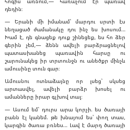
հոգիս առնում,— հառաչում էր պառավ
դեդին։
— Երանի մի իմանամ՝ մարդու սրտի էս
նեղացած ժամանակը դու ինչ ես խոսում…
Խամ է, դե գնացեք դուք շինեցեք, ես հո ձեր
գերին չեմ,— ձենն ավելի բարձրացնելով
պատասխանեց պառավին հարսը ու
շարունակեց իր տրտունջն ու անեծքր մինչև
ամուսինը տուն գար։
Ամուսնու ոտնաձայնը որ լսեց՝ սկսեց
արտասվել, ավելի բարձր խոսել ու
ամանները իրար գլխով տալ։
— Ասում եմ՝ դուրս արա կորչի. ես ծառայի
բանն էլ կանեմ. թե խնայում ես՝ փող տաս,
կարգին ծառա բռնես… Լավ է մարդ ծառայի