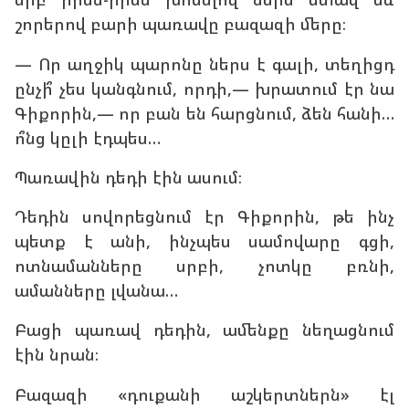
շորերով բարի պառավը բազազի մերը։
— Որ աղջիկ պարոնը ներս է գալի, տեղիցդ
ընչի՞ չես կանգնում, որդի,— խրատում էր նա
Գիքորին,— որ բան են հարցնում, ձեն հանի…
ո՞նց կըլի էդպես…
Պառավին դեդի էին ասում։
Դեդին սովորեցնում էր Գիքորին, թե ինչ
պետք է անի, ինչպես սամովարը գցի,
ոտնամանները սրբի, չոտկը բռնի,
ամանները լվանա…
Բացի պառավ դեդին, ամենքը նեղացնում
էին նրան։
Բազազի «դուքանի աշկերտներն» էլ