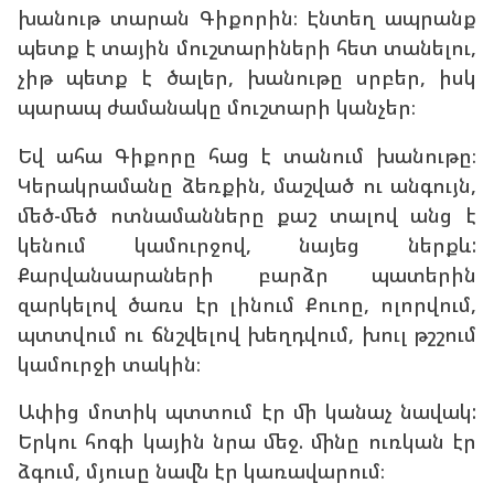
խանութ տարան Գիքորին։ Էնտեղ ապրանք
պետք է տային մուշտարիների հետ տանելու,
չիթ պետք է ծալեր, խանութը սրբեր, իսկ
պարապ ժամանակը մուշտարի կանչեր։
Եվ ահա Գիքորը հաց է տանում խանութը։
Կերակրամանը ձեռքին, մաշված ու անգույն,
մեծ-մեծ ոտնամանները քաշ տալով անց է
կենում կամուրջով, նայեց ներքև:
Քարվանսարաների բարձր պատերին
զարկելով ծառս էր լինում Քուոը, ոլորվում,
պտտվում ու ճնշվելով խեղդվում, խուլ թշշում
կամուրջի տակին։
Ափից մոտիկ պտտում էր մի կանաչ նավակ:
Երկու հոգի կային նրա մեջ. մինը ուռկան էր
ձգում, մյուսը նավն էր կառավարում։