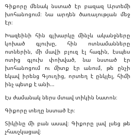
Գիքորը մենակ նստած էր բազազ Արտեմի
խոհանոցում։ Նա արդեն ծառայության մեջ
էր։
Խազեինի հին գլխարկը մինչև ականջները
կոխած գլուխը, հին ոտնամանները
ոտներին, մի մավի բլուզ էլ հագին, էսպես
ոտից գլուխ փոխված, նա նստած էր
խոհանոցում ու միտք էր անում, թե ընչի
եկավ իրենց Գյուղից, որտեղ է ընկլել, հիմի
ինչ պետք է անի…
Էս ժամանակ ներս մտավ տիկին Նատոն։
Գիքորը տեղը նստած էր։
Տիկինը մի բան ասավ։ Գիքորը լավ լսեց թե
չհասչկացավ։