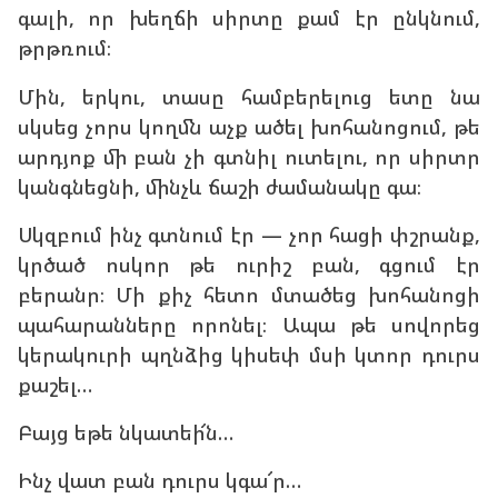
գալի, որ խեղճի սիրտը քամ էր ընկնում,
թրթռում։
Մին, երկու, տասը համբերելուց ետը նա
սկսեց չորս կողմն աչք ածել խոհանոցում, թե
արդյոք մի բան չի գտնիլ ուտելու, որ սիրտր
կանգնեցնի, մինչև ճաշի ժամանակը գա։
Սկզբում ինչ գտնում էր — չոր հացի փշրանք,
կրծած ոսկոր թե ուրիշ բան, գցում էր
բերանր։ Մի քիչ հետո մտածեց խոհանոցի
պահարանները որոնել։ Ապա թե սովորեց
կերակուրի պղնձից կիսեփ մսի կտոր դուրս
քաշել…
Բայց եթե նկատեի՜ն…
Ինչ վատ բան դուրս կգա՜ր…