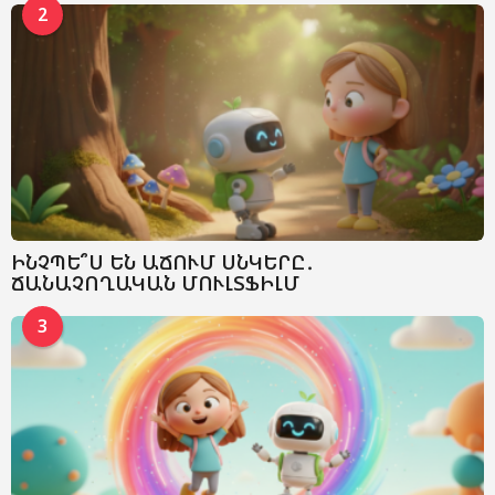
2
ԻՆՉՊԵ՞Ս ԵՆ ԱՃՈՒՄ ՍՆԿԵՐԸ․
ՃԱՆԱՉՈՂԱԿԱՆ ՄՈՒԼՏՖԻԼՄ
3