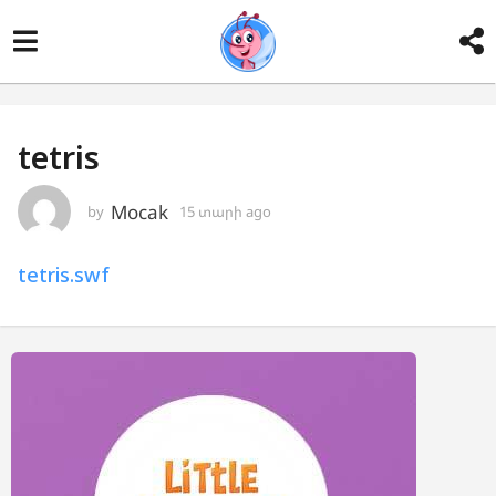
tetris
Mocak
by
15 տարի ago
1
5
տ
tetris.swf
ա
ր
ի
a
g
o