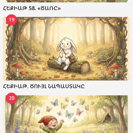
ՀԵՔԻԱԹ 58. «ԾԱՌԸ»
19
ՀԵՔԻԱԹ. ԾՈՒՅԼ ՆԱՊԱՍՏԱԿԸ
20