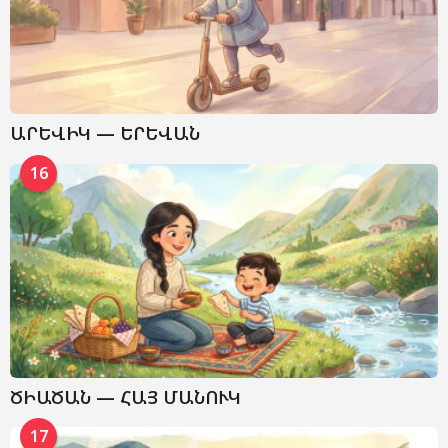
ԱՐԵՎԻԿ — ԵՐԵՎԱՆ
16
ԾԻԱԾԱՆ — ՀԱՅ ՄԱՆՈՒԿ
17