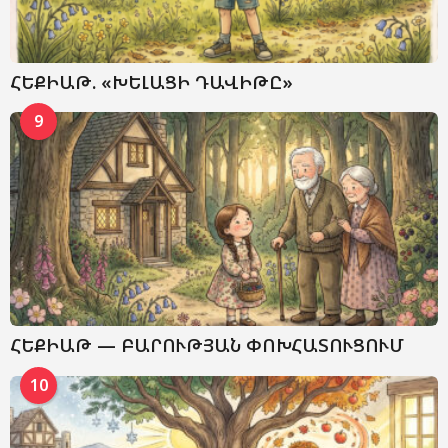
ՀԵՔԻԱԹ. «ԽԵԼԱՑԻ ԴԱՎԻԹԸ»
9
ՀԵՔԻԱԹ — ԲԱՐՈՒԹՅԱՆ ՓՈԽՀԱՏՈՒՑՈՒՄ
10