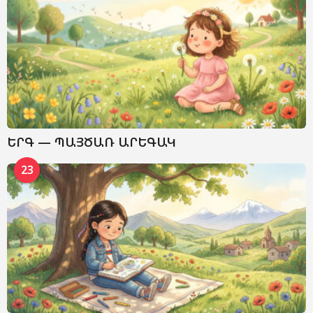
ԵՐԳ — ՊԱՅԾԱՌ ԱՐԵԳԱԿ
23