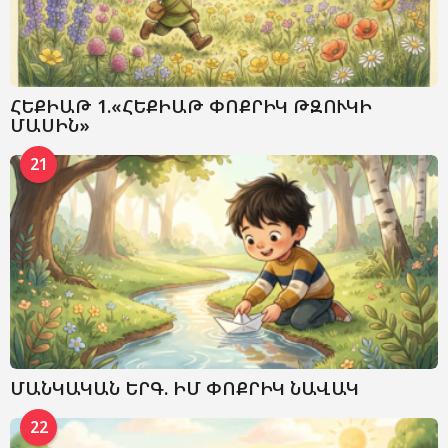
ՀԵՔԻԱԹ 1.«ՀԵՔԻԱԹ ՓՈՔՐԻԿ ԹԶՈՒԿԻ
ՄԱՍԻՆ»
21
ՄԱՆԿԱԿԱՆ ԵՐԳ. ԻՄ ՓՈՔՐԻԿ ՆԱՎԱԿ
22