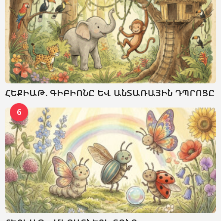
ՀԵՔԻԱԹ. ԳԻԲԻՈՆԸ ԵՎ ԱՆՏԱՌԱՅԻՆ ԴՊՐՈՑԸ
6