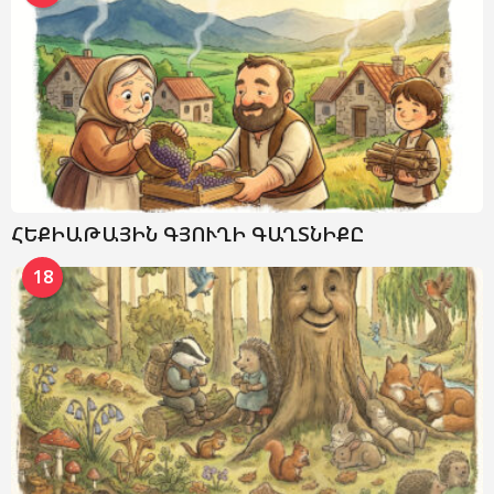
ՀԵՔԻԱԹԱՅԻՆ ԳՅՈՒՂԻ ԳԱՂՏՆԻՔԸ
18