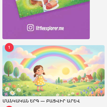
1
ՄԱՆԿԱԿԱՆ ԵՐԳ — ԲԱՑՎԻՐ ԱՐԵՎ