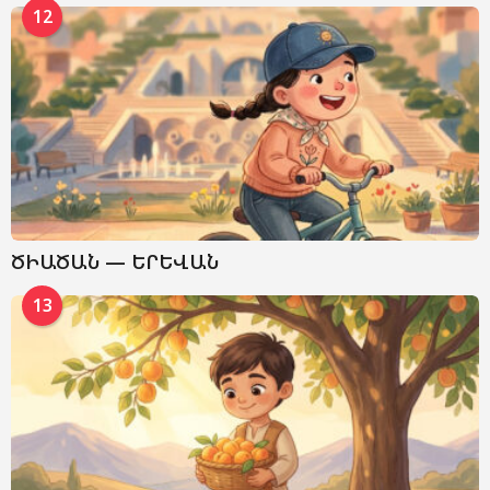
12
ԾԻԱԾԱՆ — ԵՐԵՎԱՆ
13