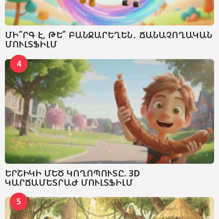
ՄԻ՞ՐԳ Է, ԹԵ՞ ԲԱՆՋԱՐԵՂԵՆ․ ՃԱՆԱՉՈՂԱԿԱՆ
ՄՈՒԼՏՖԻԼՄ
4
ԵՐՇԻԿԻ ՄԵԾ ԿՈՂՈՊՈՒՏԸ. 3D
ԿԱՐՃԱՄԵՏՐԱԺ ՄՈՒԼՏՖԻԼՄ
5