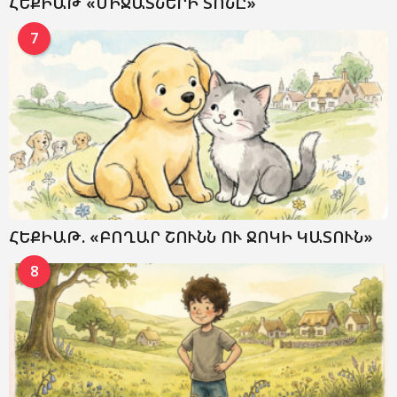
ՀԵՔԻԱԹ «ՄԻՋԱՏՆԵՐԻ ՏՈՆԸ»
7
ՀԵՔԻԱԹ. «ԲՈՂԱՐ ՇՈՒՆՆ ՈՒ ՋՈԿԻ ԿԱՏՈՒՆ»
8