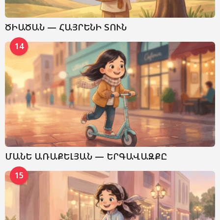
ԾԻԱԾԱՆ — ՀԱՅՐԵՆԻ ՏՈՒՆ
14
ՄԱՆԵ ԱՌԱՔԵԼՅԱՆ — ԵՐԳԱՎԱԶՔԸ
15