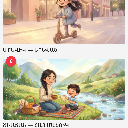
ԱՐԵՎԻԿ — ԵՐԵՎԱՆ
6
ԾԻԱԾԱՆ — ՀԱՅ ՄԱՆՈՒԿ