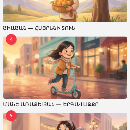
ԾԻԱԾԱՆ — ՀԱՅՐԵՆԻ ՏՈՒՆ
4
ՄԱՆԵ ԱՌԱՔԵԼՅԱՆ — ԵՐԳԱՎԱԶՔԸ
5