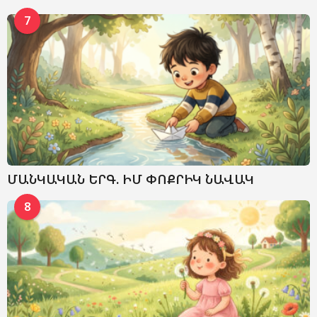
7
ՄԱՆԿԱԿԱՆ ԵՐԳ. ԻՄ ՓՈՔՐԻԿ ՆԱՎԱԿ
8