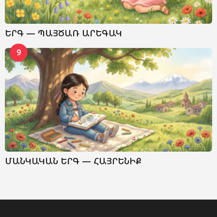
ԵՐԳ — ՊԱՅԾԱՌ ԱՐԵԳԱԿ
9
ՄԱՆԿԱԿԱՆ ԵՐԳ — ՀԱՅՐԵՆԻՔ