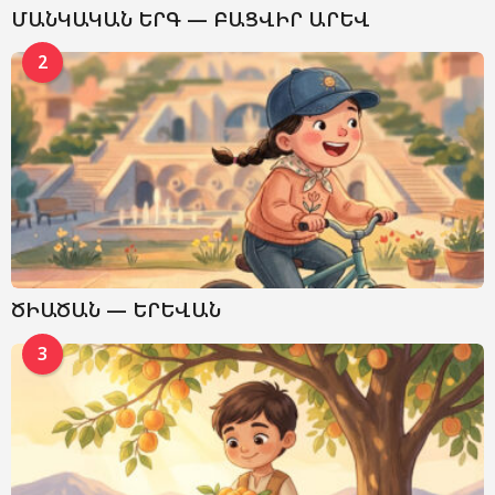
ՄԱՆԿԱԿԱՆ ԵՐԳ — ԲԱՑՎԻՐ ԱՐԵՎ
2
ԾԻԱԾԱՆ — ԵՐԵՎԱՆ
3