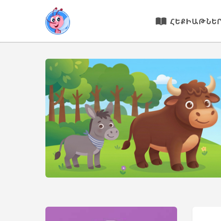
ՀԵՔԻԱԹՆԵ