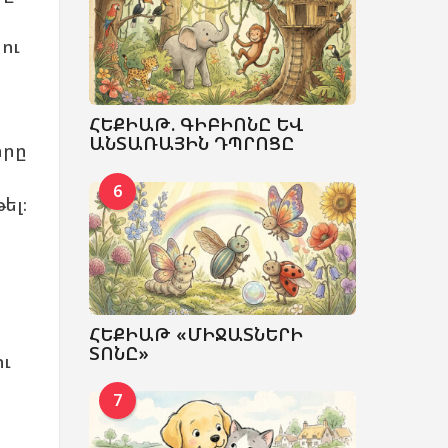
ու
ՀԵՔԻԱԹ. ԳԻԲԻՈՆԸ ԵՎ
ԱՆՏԱՌԱՅԻՆ ԴՊՐՈՑԸ
որը
6
ել։
չ
ՀԵՔԻԱԹ «ՄԻՋԱՏՆԵՐԻ
ՏՈՆԸ»
ու
7