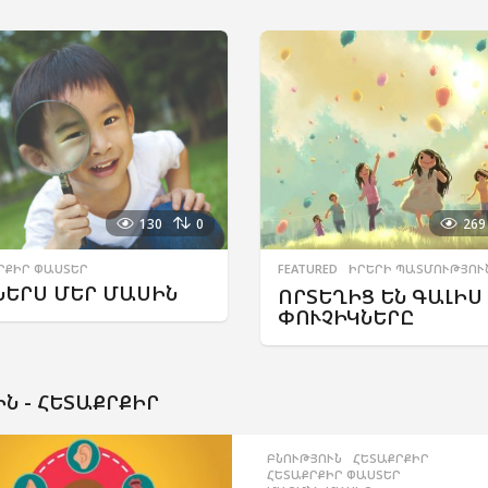
130
0
269
ՐՔԻՐ ՓԱՍՏԵՐ
FEATURED
,
ԻՐԵՐԻ ՊԱՏՄՈՒԹՅՈՒ
ՆԵՐՍ ՄԵՐ ՄԱՍԻՆ
ՈՐՏԵՂԻՑ ԵՆ ԳԱԼԻՍ
ՓՈՒՉԻԿՆԵՐԸ
Ն -
ՀԵՏԱՔՐՔԻՐ
ԲՆՈՒԹՅՈՒՆ
,
ՀԵՏԱՔՐՔԻՐ
,
ՀԵՏԱՔՐՔԻՐ ՓԱՍՏԵՐ
,