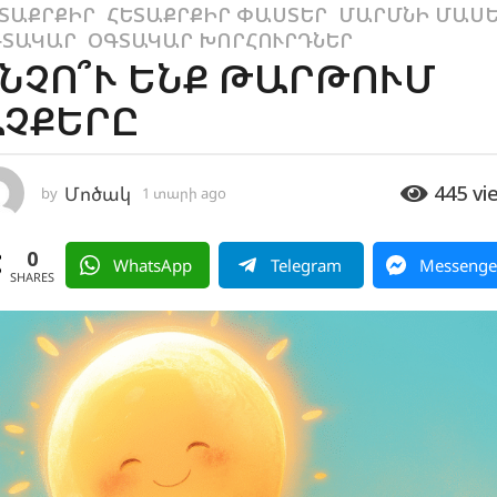
ՏԱՔՐՔԻՐ
,
ՀԵՏԱՔՐՔԻՐ ՓԱՍՏԵՐ
,
ՄԱՐՄՆԻ ՄԱՍ
ԳՏԱԿԱՐ
,
ՕԳՏԱԿԱՐ ԽՈՐՀՈՒՐԴՆԵՐ
ՆՉՈ՞Ւ ԵՆՔ ԹԱՐԹՈՒՄ
ՉՔԵՐԸ
445
vi
Մոծակ
by
1 տարի ago
2
ա
մ
0
ի
WhatsApp
Telegram
Messenge
ս
SHARES
a
g
o