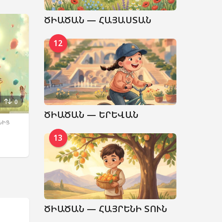
ԾԻԱԾԱՆ — ՀԱՅԱՍՏԱՆ
12
0
ԾԻԱԾԱՆ — ԵՐԵՎԱՆ
ՆԻՑ
13
ԾԻԱԾԱՆ — ՀԱՅՐԵՆԻ ՏՈՒՆ