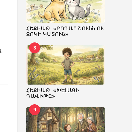
ՀԵՔԻԱԹ. «ԲՈՂԱՐ ՇՈՒՆՆ ՈՒ
ՋՈԿԻ ԿԱՏՈՒՆ»
8
ն
ՀԵՔԻԱԹ. «ԽԵԼԱՑԻ
ԴԱՎԻԹԸ»
9