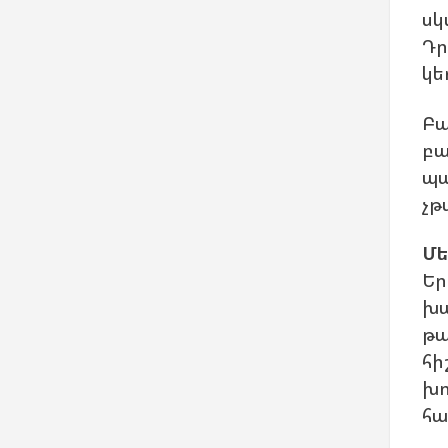
սկ
Դր
կե
Բա
բա
պա
չթ
Մե
Եր
խա
թա
հի
խո
հա