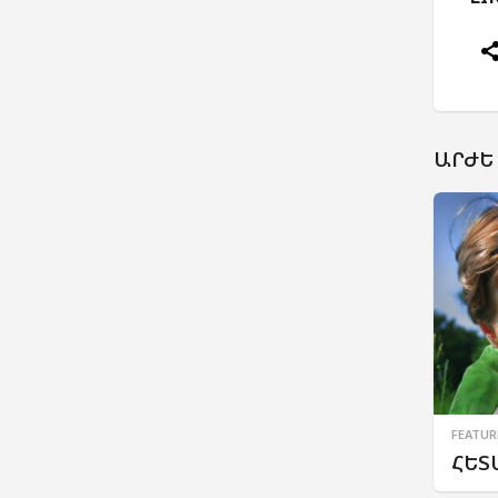
ԱՐԺԵ
FEATUR
ՀԵՏ