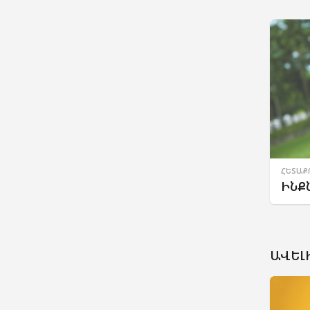
ՀԵՏԱՔ
ԻՆՔ
ԱՎԵԼԻ