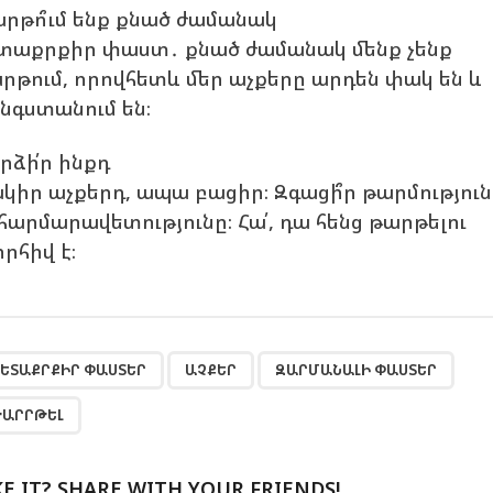
րթո՞ւմ ենք քնած ժամանակ
տաքրքիր փաստ․ քնած ժամանակ մենք չենք
րթում, որովհետև մեր աչքերը արդեն փակ են և
նգստանում են։
րձի՛ր ինքդ
կիր աչքերդ, ապա բացիր։ Զգացի՞ր թարմություն
 հարմարավետությունը։ Հա՛, դա հենց թարթելու
որհիվ է։
,
,
,
ԵՏԱՔՐՔԻՐ ՓԱՍՏԵՐ
ԱՉՔԵՐ
ԶԱՐՄԱՆԱԼԻ ՓԱՍՏԵՐ
ԱՐՐԹԵԼ
KE IT? SHARE WITH YOUR FRIENDS!