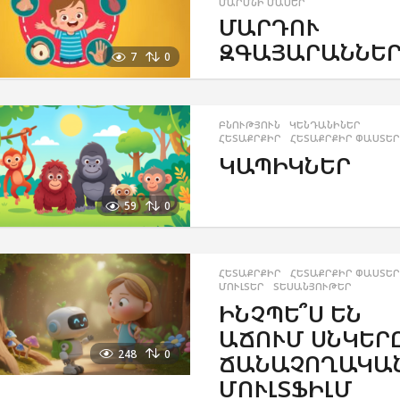
ՄԱՐՄՆԻ ՄԱՍԵՐ
ՄԱՐԴՈՒ
ԶԳԱՅԱՐԱՆՆԵ
7
0
ԲՆՈՒԹՅՈՒՆ
,
ԿԵՆԴԱՆԻՆԵՐ
,
ՀԵՏԱՔՐՔԻՐ
,
ՀԵՏԱՔՐՔԻՐ ՓԱՍՏԵՐ
ԿԱՊԻԿՆԵՐ
59
0
ՀԵՏԱՔՐՔԻՐ
,
ՀԵՏԱՔՐՔԻՐ ՓԱՍՏԵՐ
ՄՈՒԼՏԵՐ
,
ՏԵՍԱՆՅՈՒԹԵՐ
ԻՆՉՊԵ՞Ս ԵՆ
ԱՃՈՒՄ ՍՆԿԵՐ
248
0
ՃԱՆԱՉՈՂԱԿԱ
ՄՈՒԼՏՖԻԼՄ