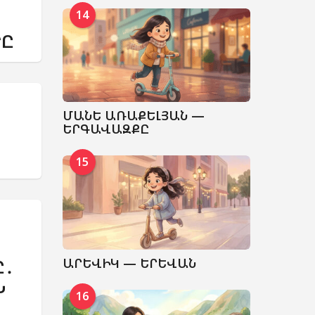
14
ՐԸ
ՄԱՆԵ ԱՌԱՔԵԼՅԱՆ —
ԵՐԳԱՎԱԶՔԸ
15
,
Ը․
ԱՐԵՎԻԿ — ԵՐԵՎԱՆ
Ն
16