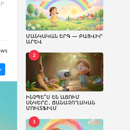
ԵՐ
,
ՄԱՆԿԱԿԱՆ ԵՐԳ — ԲԱՑՎԻՐ
ԱՐԵՎ
ews
2
r
ԻՆՉՊԵ՞Ս ԵՆ ԱՃՈՒՄ
ՍՆԿԵՐԸ․ ՃԱՆԱՉՈՂԱԿԱՆ
ՄՈՒԼՏՖԻԼՄ
3