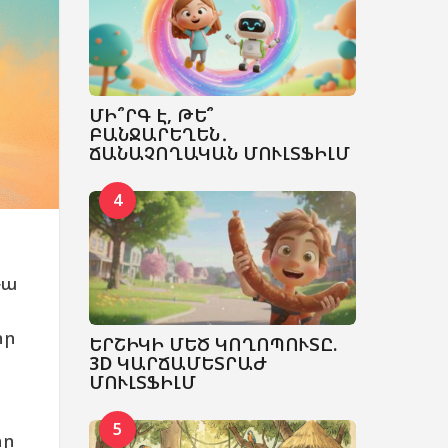
ՄԻ՞ՐԳ Է, ԹԵ՞
ԲԱՆՋԱՐԵՂԵՆ․
ՃԱՆԱՉՈՂԱԿԱՆ ՄՈՒԼՏՖԻԼՄ
4
Դա
որ
ԵՐՇԻԿԻ ՄԵԾ ԿՈՂՈՊՈՒՏԸ.
3D ԿԱՐՃԱՄԵՏՐԱԺ
ՄՈՒԼՏՖԻԼՄ
5
րը