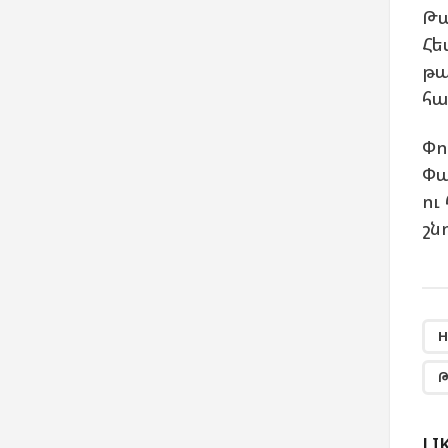
Թա
Հե
թա
հա
Փո
Փա
ու
շն
H
Թ
LI