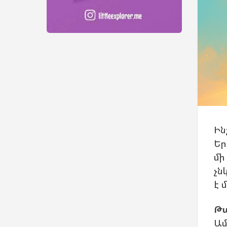
Ին
Եր
մի
չն
է 
Թա
Ամ