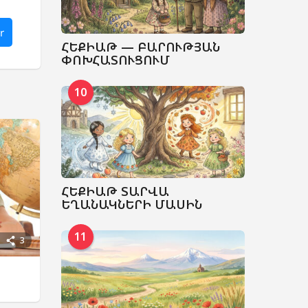
r
ՀԵՔԻԱԹ — ԲԱՐՈՒԹՅԱՆ
ՓՈԽՀԱՏՈՒՑՈՒՄ
10
ՀԵՔԻԱԹ ՏԱՐՎԱ
ԵՂԱՆԱԿՆԵՐԻ ՄԱՍԻՆ
11
3