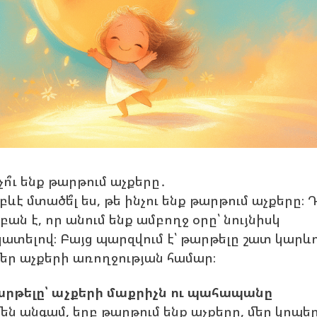
չո՞ւ ենք թարթում աչքերը․
բևէ մտածե՞լ ես, թե ինչու ենք թարթում աչքերը։ 
 բան է, որ անում ենք ամբողջ օրը՝ նույնիսկ
կատելով։ Բայց պարզվում է՝ թարթելը շատ կարև
մեր աչքերի առողջության համար։
րթելը՝ աչքերի մաքրիչն ու պահապանը
են անգամ, երբ թարթում ենք աչքերը, մեր կոպե