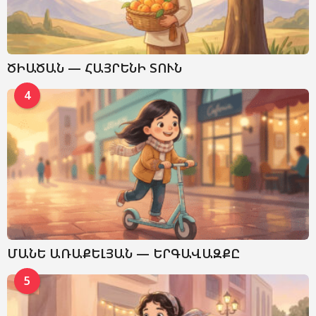
ԾԻԱԾԱՆ — ՀԱՅՐԵՆԻ ՏՈՒՆ
4
ՄԱՆԵ ԱՌԱՔԵԼՅԱՆ — ԵՐԳԱՎԱԶՔԸ
5