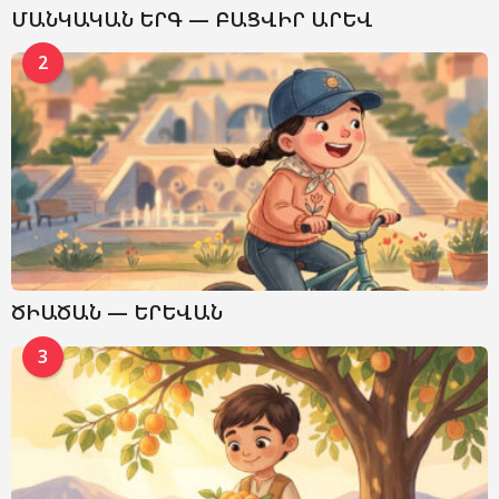
ՄԱՆԿԱԿԱՆ ԵՐԳ — ԲԱՑՎԻՐ ԱՐԵՎ
2
ԾԻԱԾԱՆ — ԵՐԵՎԱՆ
3