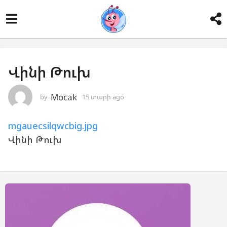
Վինի Թուխ
Mocak
by
15 տարի ago
1
5
տ
mgauecsilqwcbig.jpg
ա
ր
Վինի Թուխ
ի
a
g
o