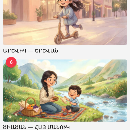
ԱՐԵՎԻԿ — ԵՐԵՎԱՆ
6
ԾԻԱԾԱՆ — ՀԱՅ ՄԱՆՈՒԿ