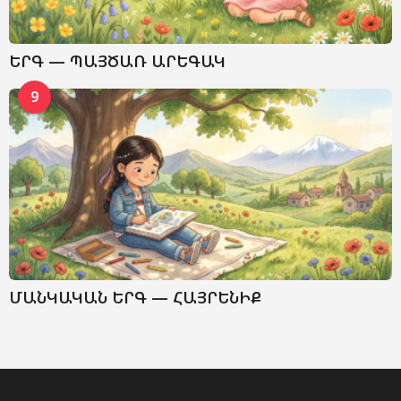
ԵՐԳ — ՊԱՅԾԱՌ ԱՐԵԳԱԿ
9
ՄԱՆԿԱԿԱՆ ԵՐԳ — ՀԱՅՐԵՆԻՔ