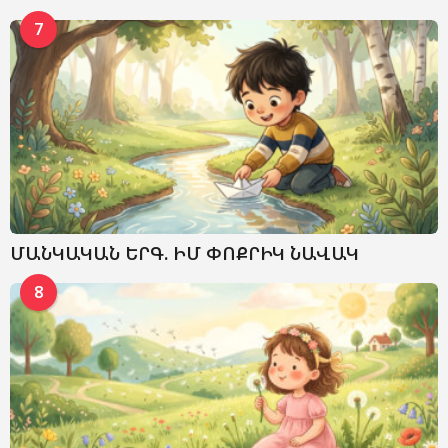
7
ՄԱՆԿԱԿԱՆ ԵՐԳ. ԻՄ ՓՈՔՐԻԿ ՆԱՎԱԿ
8