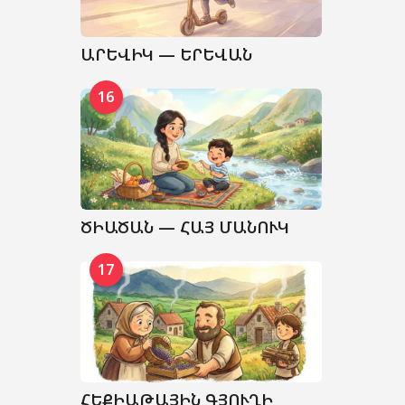
ԱՐԵՎԻԿ — ԵՐԵՎԱՆ
16
ԾԻԱԾԱՆ — ՀԱՅ ՄԱՆՈՒԿ
17
ՀԵՔԻԱԹԱՅԻՆ ԳՅՈՒՂԻ