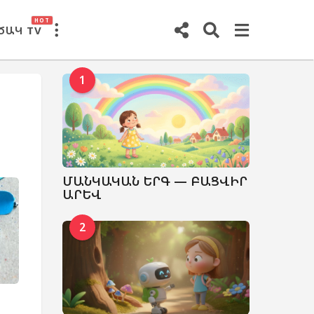
HOT
ԾԱԿ TV
1
ՄԱՆԿԱԿԱՆ ԵՐԳ — ԲԱՑՎԻՐ
ԱՐԵՎ
2