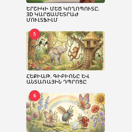
ԵՐՇԻԿԻ ՄԵԾ ԿՈՂՈՊՈՒՏԸ.
3D ԿԱՐՃԱՄԵՏՐԱԺ
ՄՈՒԼՏՖԻԼՄ
5
ՀԵՔԻԱԹ. ԳԻԲԻՈՆԸ ԵՎ
ԱՆՏԱՌԱՅԻՆ ԴՊՐՈՑԸ
6