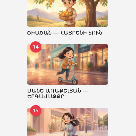
ԾԻԱԾԱՆ — ՀԱՅՐԵՆԻ ՏՈՒՆ
14
ՄԱՆԵ ԱՌԱՔԵԼՅԱՆ —
ԵՐԳԱՎԱԶՔԸ
15