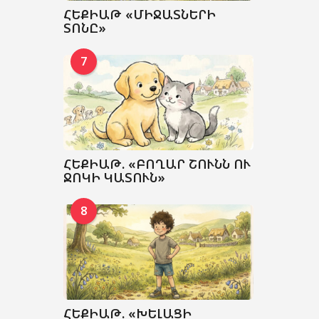
ՀԵՔԻԱԹ «ՄԻՋԱՏՆԵՐԻ
ՏՈՆԸ»
7
ՀԵՔԻԱԹ. «ԲՈՂԱՐ ՇՈՒՆՆ ՈՒ
ՋՈԿԻ ԿԱՏՈՒՆ»
8
ՀԵՔԻԱԹ. «ԽԵԼԱՑԻ