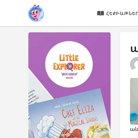
ՀԵՔԻԱԹՆԵ
ա
ան