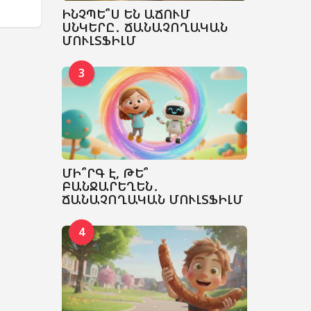
ԻՆՉՊԵ՞Ս ԵՆ ԱՃՈՒՄ
ՍՆԿԵՐԸ․ ՃԱՆԱՉՈՂԱԿԱՆ
ՄՈՒԼՏՖԻԼՄ
3
ՄԻ՞ՐԳ Է, ԹԵ՞
ԲԱՆՋԱՐԵՂԵՆ․
ՃԱՆԱՉՈՂԱԿԱՆ ՄՈՒԼՏՖԻԼՄ
4