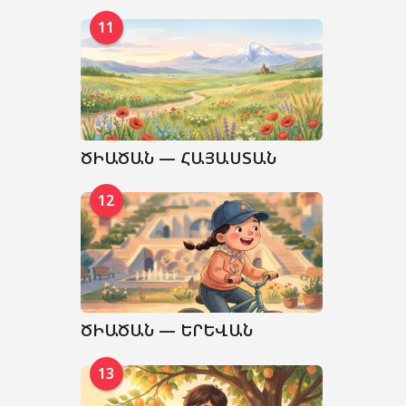
11
ԾԻԱԾԱՆ — ՀԱՅԱՍՏԱՆ
12
ԾԻԱԾԱՆ — ԵՐԵՎԱՆ
13