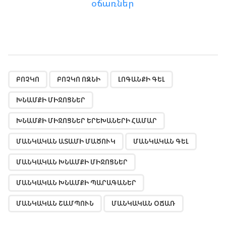
օճառներ
,
,
,
,
,
,
,
,
,
,
ԲՈՉԿՈ
ԲՈՉԿՈ ՈԶՆԻ
ԼՈԳԱՆՔԻ ԳԵԼ
ԽՆԱՄՔԻ ՄԻՋՈՑՆԵՐ
ԽՆԱՄՔԻ ՄԻՋՈՑՆԵՐ ԵՐԵԽԱՆԵՐԻ ՀԱՄԱՐ
ՄԱՆԿԱԿԱՆ ԱՏԱՄԻ ՄԱԾՈՒԿ
ՄԱՆԿԱԿԱՆ ԳԵԼ
ՄԱՆԿԱԿԱՆ ԽՆԱՄՔԻ ՄԻՋՈՑՆԵՐ
ՄԱՆԿԱԿԱՆ ԽՆԱՄՔԻ ՊԱՐԱԳԱՆԵՐ
ՄԱՆԿԱԿԱՆ ՇԱՄՊՈՒՆ
ՄԱՆԿԱԿԱՆ ՕՃԱՌ