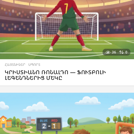
36
0
ՀԱՅՏՆԻՆԵՐ
,
ՍՊՈՐՏ
ԿՐԻՍՏԻԱՆՈ ՌՈՆԱԼԴՈ — ՖՈՒՏԲՈԼԻ
ԼԵԳԵՆԴՆԵՐԻՑ ՄԵԿԸ