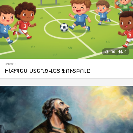
30
0
ՍՊՈՐՏ
ԻՆՉՊԵՍ ՍՏԵՂԾՎԵՑ ՖՈՒՏԲՈԼԸ