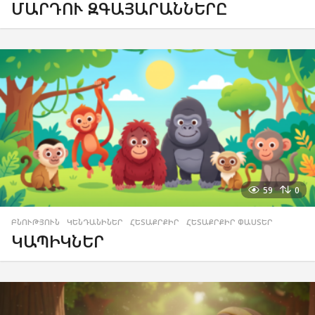
ՄԱՐԴՈՒ ԶԳԱՅԱՐԱՆՆԵՐԸ
59
0
ԲՆՈՒԹՅՈՒՆ
,
ԿԵՆԴԱՆԻՆԵՐ
,
ՀԵՏԱՔՐՔԻՐ
,
ՀԵՏԱՔՐՔԻՐ ՓԱՍՏԵՐ
ԿԱՊԻԿՆԵՐ