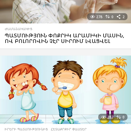
278
0
2
ԺԱՄԱՆԱԿԱԿԻՑ
ՊԱՏՄՈՒԹՅՈՒՆ ՓՈՔՐԻԿ ԱՐԱՄԻԿԻ ՄԱՍԻՆ,
ՈՎ ԲՈԼՈՐՈՎԻՆ ՉԷՐ ՍԻՐՈՒՄ ԼՎԱՑՎԵԼ
287
0
ԻՐԵՐԻ ՊԱՏՄՈՒԹՅՈՒՆԻՑ
,
ՀԵՏԱՔՐՔԻՐ ՓԱՍՏԵՐ
,