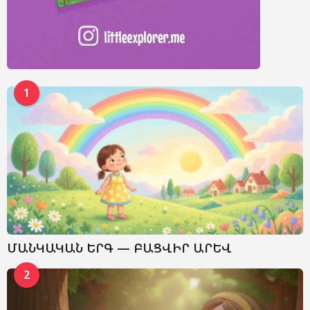
1
ՄԱՆԿԱԿԱՆ ԵՐԳ — ԲԱՑՎԻՐ ԱՐԵՎ
2