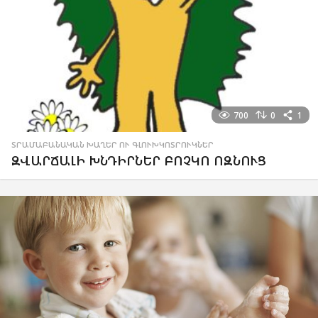
700
0
1
ՏՐԱՄԱԲԱՆԱԿԱՆ ԽԱՂԵՐ ՈՒ ԳԼՈՒԽԿՈՏՐՈՒԿՆԵՐ
ԶՎԱՐՃԱԼԻ ԽՆԴԻՐՆԵՐ ԲՈՉԿՈ ՈԶՆՈՒՑ