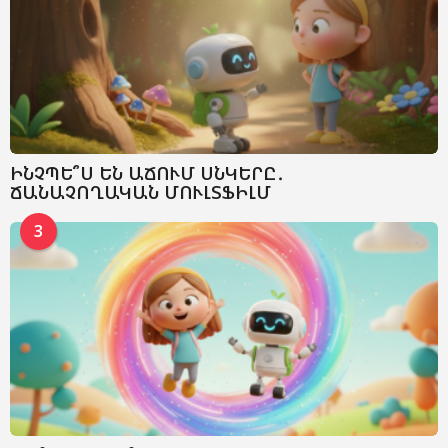
ԻՆՉՊԵ՞Ս ԵՆ ԱՃՈՒՄ ՍՆԿԵՐԸ․
ՃԱՆԱՉՈՂԱԿԱՆ ՄՈՒԼՏՖԻԼՄ
3