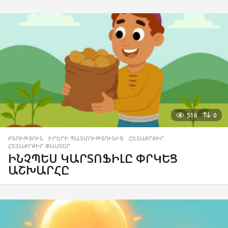
516
0
ԲՆՈՒԹՅՈՒՆ
,
ԻՐԵՐԻ ՊԱՏՄՈՒԹՅՈՒՆԻՑ
,
ՀԵՏԱՔՐՔԻՐ
,
ՀԵՏԱՔՐՔԻՐ ՓԱՍՏԵՐ
ԻՆՉՊԵՍ ԿԱՐՏՈՖԻԼԸ ՓՐԿԵՑ
ԱՇԽԱՐՀԸ