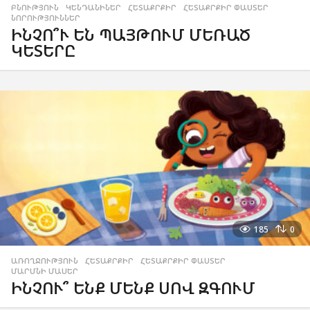
ԲՆՈՒԹՅՈՒՆ
,
ԿԵՆԴԱՆԻՆԵՐ
,
ՀԵՏԱՔՐՔԻՐ
,
ՀԵՏԱՔՐՔԻՐ ՓԱՍՏԵՐ
,
ՆՈՐՈՒԹՅՈՒՆՆԵՐ
ԻՆՉՈ՞Ւ ԵՆ ՊԱՅԹՈՒՄ ՄԵՌԱԾ
ԿԵՏԵՐԸ
185
0
ԱՌՈՂՋՈՒԹՅՈՒՆ
,
ՀԵՏԱՔՐՔԻՐ
,
ՀԵՏԱՔՐՔԻՐ ՓԱՍՏԵՐ
,
ՄԱՐՄՆԻ ՄԱՍԵՐ
ԻՆՉՈՒ՞ ԵՆՔ ՄԵՆՔ ՍՈՎ ԶԳՈՒՄ