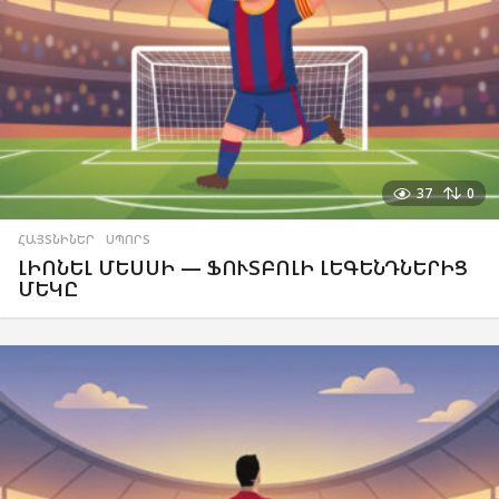
37
0
ՀԱՅՏՆԻՆԵՐ
,
ՍՊՈՐՏ
ԼԻՈՆԵԼ ՄԵՍՍԻ — ՖՈՒՏԲՈԼԻ ԼԵԳԵՆԴՆԵՐԻՑ
ՄԵԿԸ