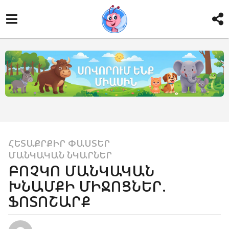
ՀԵՏԱՔՐՔԻՐ ՓԱՍՏԵՐ
,
1
ՄԱՆԿԱԿԱՆ ՆԿԱՐՆԵՐ
4
ԲՈՉԿՈ ՄԱՆԿԱԿԱՆ
տ
ԽՆԱՄՔԻ ՄԻՋՈՑՆԵՐ.
ա
ՖՈՏՈՇԱՐՔ
ր
ի
a