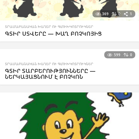
369
0
1
ՏՐԱՄԱԲԱՆԱԿԱՆ ԽԱՂԵՐ ՈՒ ԳԼՈՒԽԿՈՏՐՈՒԿՆԵՐ
ԳՏԻՐ ՍՏՎԵՐԸ — ԽԱՂ ԲՈՉԿՈՅԻՑ
599
0
ՏՐԱՄԱԲԱՆԱԿԱՆ ԽԱՂԵՐ ՈՒ ԳԼՈՒԽԿՈՏՐՈՒԿՆԵՐ
ԳՏԻՐ ՏԱՐԲԵՐՈՒԹՅՈՒՆՆԵՐԸ —
ՆԵՐԿԱՅԱՑՆՈՒՄ Է ԲՈՉԿՈՆ