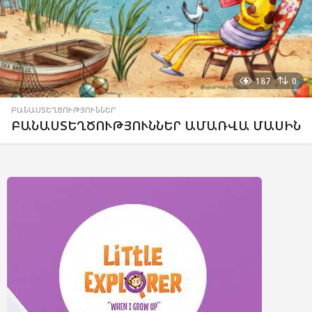
187
0
ԲԱՆԱՍՏԵՂԾՈՒԹՅՈՒՆՆԵՐ
ԲԱՆԱՍՏԵՂԾՈՒԹՅՈՒՆՆԵՐ ԱՄԱՌՎԱ ՄԱՍԻՆ