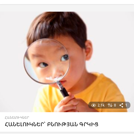
2.1k
0
1
ՀԱՆԵԼՈՒԿՆԵՐ
ՀԱՆԵԼՈՒԿՆԵՐ՝ ԲՆՈՒԹՅԱՆ ԳՐԿԻՑ