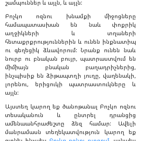
շամպուններ և այլն, և այլն:
Բոչկո ոզնու խնամքի միջոցները
համապատասխան են նաև փոքրիկ
աղջիկների և տղաների
հետաքրքրություններին և ունեն ինքնատիպ
ու գեղեցիկ ձևավորում: Նրանք ունեն նաև
նուրբ ու բնական բույր, պատրաստվում են
միմիայն բնական բաղադրիչներից,
ինչպիսիք են ձիթապտղի յուղը, վաղենակի,
լորենու, երիցուկի պատրաստուկները և
այլն:
Այստեղ կարող եք ծանոթանալ Բոչկո ոզնու
տեսականուն և ընտրել դրանցից
ամենաանհրաժեշտը ձեզ համար: Ավելի
մանրամասն տեղեկատվություն կարող եք
գտնել ինչպես
Բոչկո ոզնու բլոգում
, այնպես