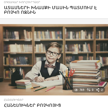
ՕԳՏԱԿԱՐ ԽՈՐՀՈՒՐԴՆԵՐ
ԱՏԱՄՆԵՐԻ ԽՆԱՄՔԻ ՄԱՍԻՆ ՊԱՏՄՈՒՄ Է
ԲՈՉԿՈ ՈԶՆԻՆ
769
0
2
ՀԱՆԵԼՈՒԿՆԵՐ
ՀԱՆԵԼՈՒԿՆԵՐ ԲՈՉԿՈՅԻՑ