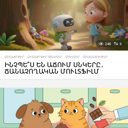
248
0
ՀԵՏԱՔՐՔԻՐ
,
ՀԵՏԱՔՐՔԻՐ ՓԱՍՏԵՐ
,
ՄՈՒԼՏԵՐ
,
ՏԵՍԱՆՅՈՒԹԵՐ
ԻՆՉՊԵ՞Ս ԵՆ ԱՃՈՒՄ ՍՆԿԵՐԸ․
ՃԱՆԱՉՈՂԱԿԱՆ ՄՈՒԼՏՖԻԼՄ