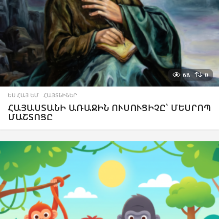
68
0
ԵՍ ՀԱՅ ԵՄ
,
ՀԱՅՏՆԻՆԵՐ
ՀԱՅԱՍՏԱՆԻ ԱՌԱՋԻՆ ՈՒՍՈՒՑԻՉԸ՝ ՄԵՍՐՈՊ
ՄԱՇՏՈՑԸ