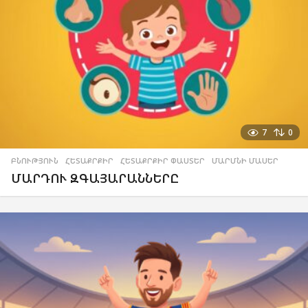
7
0
ԲՆՈՒԹՅՈՒՆ
,
ՀԵՏԱՔՐՔԻՐ
,
ՀԵՏԱՔՐՔԻՐ ՓԱՍՏԵՐ
,
ՄԱՐՄՆԻ ՄԱՍԵՐ
ՄԱՐԴՈՒ ԶԳԱՅԱՐԱՆՆԵՐԸ