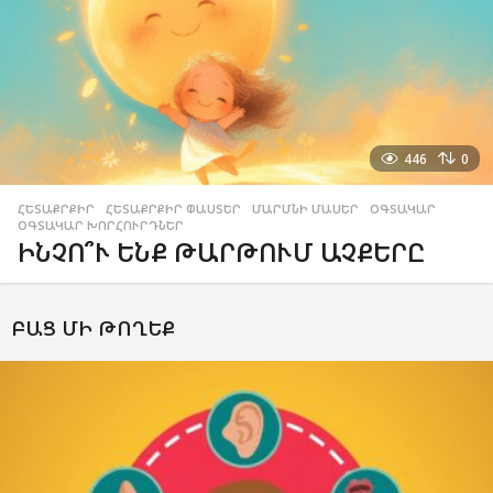
446
0
ՀԵՏԱՔՐՔԻՐ
,
ՀԵՏԱՔՐՔԻՐ ՓԱՍՏԵՐ
,
ՄԱՐՄՆԻ ՄԱՍԵՐ
,
ՕԳՏԱԿԱՐ
,
ՕԳՏԱԿԱՐ ԽՈՐՀՈՒՐԴՆԵՐ
ԻՆՉՈ՞Ւ ԵՆՔ ԹԱՐԹՈՒՄ ԱՉՔԵՐԸ
ԲԱՑ ՄԻ ԹՈՂԵՔ