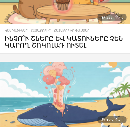
339
0
ԿԵՆԴԱՆԻՆԵՐ
,
ՀԵՏԱՔՐՔԻՐ
,
ՀԵՏԱՔՐՔԻՐ ՓԱՍՏԵՐ
ԻՆՉՈ՞Ւ ՇՆԵՐԸ ԵՎ ԿԱՏՈՒՆԵՐԸ ՉԵՆ
ԿԱՐՈՂ ՇՈԿՈԼԱԴ ՈՒՏԵԼ
178
0