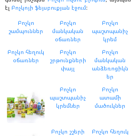
էլ
Բոչկոյի ֆեյսբուքյան էջում
:
Բոչկո
Բոչկո
Բոչկո
շամպուններ
մանկական
պաշտպանիչ
օճառներ
կրեմ
Բոչկո հեղուկ
Բոչկո
Բոչկո
օճառներ
շրթունքների
մանկական
փայլ
անձեռոցիկն
եր
Բոչկո
Բոչկո
պաշտպանիչ
ատամի
կրեմներ
մածուկներ
Բոչկո շշերի
Բոչկո հեղուկ