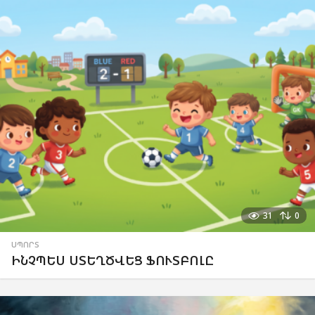
31
0
ՍՊՈՐՏ
ԻՆՉՊԵՍ ՍՏԵՂԾՎԵՑ ՖՈՒՏԲՈԼԸ