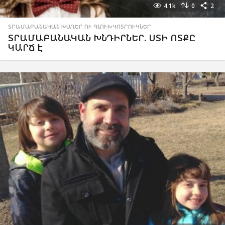
4.1k
0
2
ՏՐԱՄԱԲԱՆԱԿԱՆ ԽԱՂԵՐ ՈՒ ԳԼՈՒԽԿՈՏՐՈՒԿՆԵՐ
ՏՐԱՄԱԲԱՆԱԿԱՆ ԽՆԴԻՐՆԵՐ. ՍՏԻ ՈՏՔԸ
ԿԱՐՃ Է