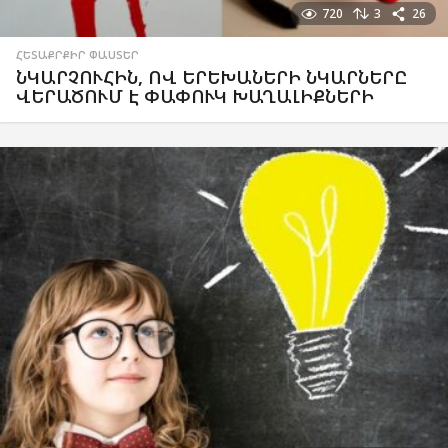
720
3
26
ՀԵՏԱՔՐՔԻՐ ՓԱՍՏԵՐ
ՆԿԱՐՉՈՒՀԻՆ, ՈՎ ԵՐԵԽԱՆԵՐԻ ՆԿԱՐՆԵՐԸ
ՎԵՐԱԾՈՒՄ Է ՓԱՓՈՒԿ ԽԱՂԱԼԻՔՆԵՐԻ