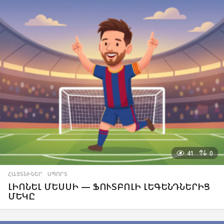
41
0
ՀԱՅՏՆԻՆԵՐ
,
ՍՊՈՐՏ
ԼԻՈՆԵԼ ՄԵՍՍԻ — ՖՈՒՏԲՈԼԻ ԼԵԳԵՆԴՆԵՐԻՑ
ՄԵԿԸ