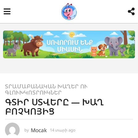
ՏՐԱՄԱԲԱՆԱԿԱՆ ԽԱՂԵՐ ՈՒ
1
ԳԼՈՒԽԿՈՏՐՈՒԿՆԵՐ
4
ԳՏԻՐ ՍՏՎԵՐԸ — ԽԱՂ
տ
ԲՈՉԿՈՅԻՑ
ա
ր
ի
Mocak
by
14 տարի ago
1
1
a