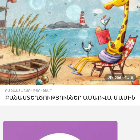
206
0
ԲԱՆԱՍՏԵՂԾՈՒԹՅՈՒՆՆԵՐ
ԲԱՆԱՍՏԵՂԾՈՒԹՅՈՒՆՆԵՐ ԱՄԱՌՎԱ ՄԱՍԻՆ