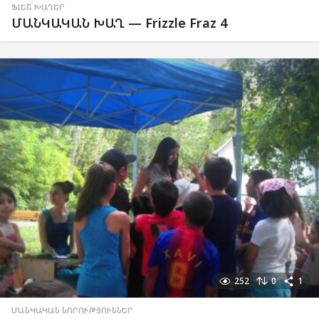
ՖԼԵՇ ԽԱՂԵՐ
ՄԱՆԿԱԿԱՆ ԽԱՂ — Frizzle Fraz 4
252
0
1
ՄԱՆԿԱԿԱՆ ՆՈՐՈՒԹՅՈՒՆՆԵՐ