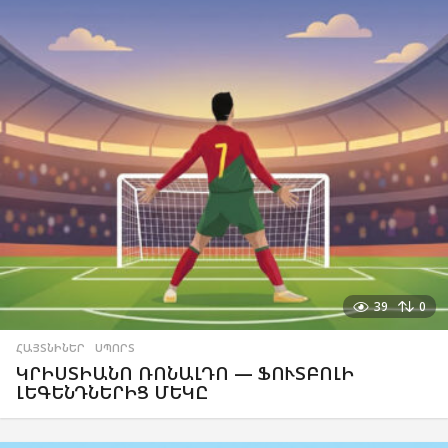
39
0
ՀԱՅՏՆԻՆԵՐ
,
ՍՊՈՐՏ
ԿՐԻՍՏԻԱՆՈ ՌՈՆԱԼԴՈ — ՖՈՒՏԲՈԼԻ
ԼԵԳԵՆԴՆԵՐԻՑ ՄԵԿԸ