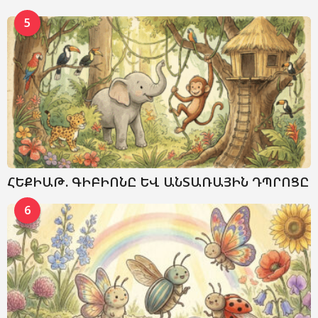
5
ՀԵՔԻԱԹ. ԳԻԲԻՈՆԸ ԵՎ ԱՆՏԱՌԱՅԻՆ ԴՊՐՈՑԸ
6