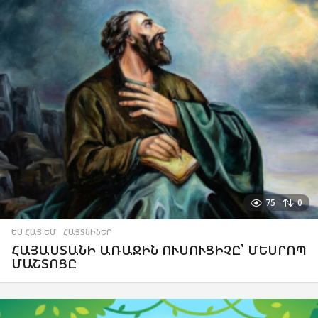
75
0
ԵՍ ՀԱՅ ԵՄ
,
ՀԱՅՏՆԻՆԵՐ
ՀԱՅԱՍՏԱՆԻ ԱՌԱՋԻՆ ՈՒՍՈՒՑԻՉԸ՝ ՄԵՍՐՈՊ
ՄԱՇՏՈՑԸ