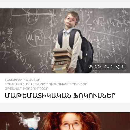
2.2k
0
9
ՀԵՏԱՔՐՔԻՐ ՓԱՍՏԵՐ
,
ՏՐԱՄԱԲԱՆԱԿԱՆ ԽԱՂԵՐ ՈՒ ԳԼՈՒԽԿՈՏՐՈՒԿՆԵՐ
,
ՕԳՏԱԿԱՐ ԽՈՐՀՈՒՐԴՆԵՐ
ՄԱԹԵՄԱՏԻԿԱԿԱՆ ՖՈԿՈՒՍՆԵՐ