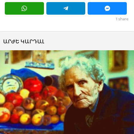
1
share
ԱՐԺԵ ԿԱՐԴԱԼ