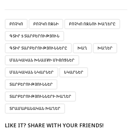
,
,
,
,
,
,
,
,
,
,
,
,
ԲՈՉԿՈ
ԲՈՉԿՈ ՈԶՆԻ
ԲՈՉԿՈ ՈԶՆՈՒ ԽԱՂԵՐԸ
ԳՏԻՐ 5 ՏԱՐԲԵՐՈՒԹՅՈՒՆ
ԳՏԻՐ ՏԱՐԲԵՐՈՒԹՅՈՒՆՆԵՐԸ
ԽԱՂ
ԽԱՂԵՐ
ՄԱՆԿԱԿԱՆ ԽՆԱՄՔԻ ՄԻՋՈՑՆԵՐ
ՄԱՆԿԱԿԱՆ ՆԿԱՐՆԵՐ
ՆԿԱՐՆԵՐ
ՏԱՐԲԵՐՈՒԹՅՈՒՆՆԵՐ
ՏԱՐԲԵՐՈՒԹՅՈՒՆՆԵՐԻ ԽԱՂԵՐ
ՏՐԱՄԱԲԱՆԱԿԱՆ ԽԱՂԵՐ
LIKE IT? SHARE WITH YOUR FRIENDS!