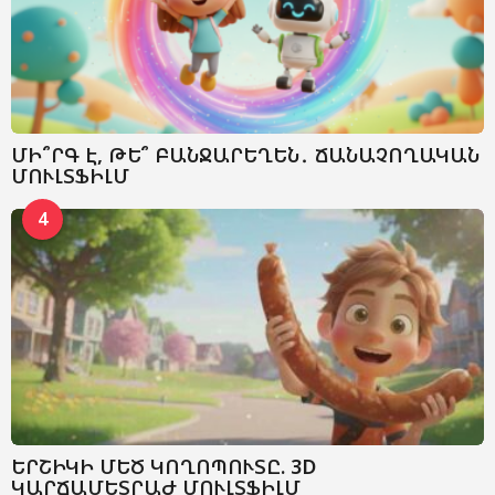
ՄԻ՞ՐԳ Է, ԹԵ՞ ԲԱՆՋԱՐԵՂԵՆ․ ՃԱՆԱՉՈՂԱԿԱՆ
ՄՈՒԼՏՖԻԼՄ
4
ԵՐՇԻԿԻ ՄԵԾ ԿՈՂՈՊՈՒՏԸ. 3D
ԿԱՐՃԱՄԵՏՐԱԺ ՄՈՒԼՏՖԻԼՄ