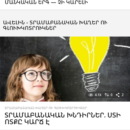
ՄԱՆԿԱԿԱՆ ԵՐԳ — ՉԻ ԿԱՐԵԼԻ
ԱՎԵԼԻՆ -
ՏՐԱՄԱԲԱՆԱԿԱՆ ԽԱՂԵՐ ՈՒ
ԳԼՈՒԽԿՈՏՐՈՒԿՆԵՐ
4.1k
0
2
ՏՐԱՄԱԲԱՆԱԿԱՆ ԽԱՂԵՐ ՈՒ ԳԼՈՒԽԿՈՏՐՈՒԿՆԵՐ
ՏՐԱՄԱԲԱՆԱԿԱՆ ԽՆԴԻՐՆԵՐ. ՍՏԻ
ՈՏՔԸ ԿԱՐՃ Է