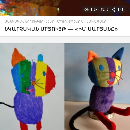
1.5k
5
141
ՄԱՆԿԱԿԱՆ ՆՈՐՈՒԹՅՈՒՆՆԵՐ
,
ՄՐՑՈՒՅԹՆԵՐ ԵՒ ՆԱԽԱԳԾԵՐ
ՆԿԱՐՉԱԿԱՆ ՄՐՑՈՒՅԹ — «ԻՄ ՍԱՐՅԱՆԸ»