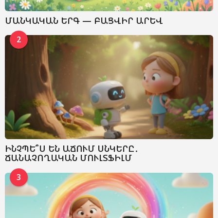
ՄԱՆԿԱԿԱՆ ԵՐԳ — ԲԱՑՎԻՐ ԱՐԵՎ
2
ԻՆՉՊԵ՞Ս ԵՆ ԱՃՈՒՄ ՍՆԿԵՐԸ․
ՃԱՆԱՉՈՂԱԿԱՆ ՄՈՒԼՏՖԻԼՄ
3