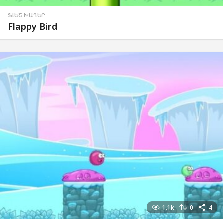
ՖԼԵՇ ԽԱՂԵՐ
Flappy Bird
1.1k
0
4