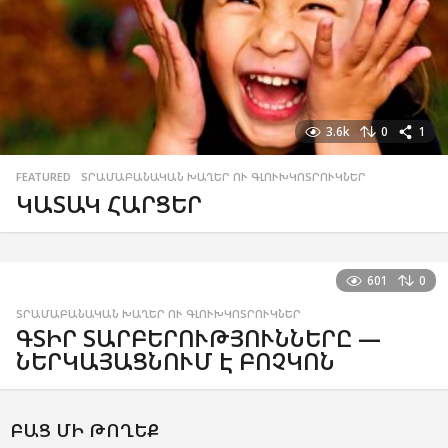
3.6k
0
1
FEATURED
,
ՏՐԱՄԱԲԱՆԱԿԱՆ ԽԱՂԵՐ ՈՒ ԳԼՈՒԽԿՈՏՐՈՒԿՆԵՐ
ԿԱՏԱԿ ՀԱՐՑԵՐ
601
0
ՏՐԱՄԱԲԱՆԱԿԱՆ ԽԱՂԵՐ ՈՒ ԳԼՈՒԽԿՈՏՐՈՒԿՆԵՐ
ԳՏԻՐ ՏԱՐԲԵՐՈՒԹՅՈՒՆՆԵՐԸ —
ՆԵՐԿԱՅԱՑՆՈՒՄ Է ԲՈՉԿՈՆ
ԲԱՑ ՄԻ ԹՈՂԵՔ