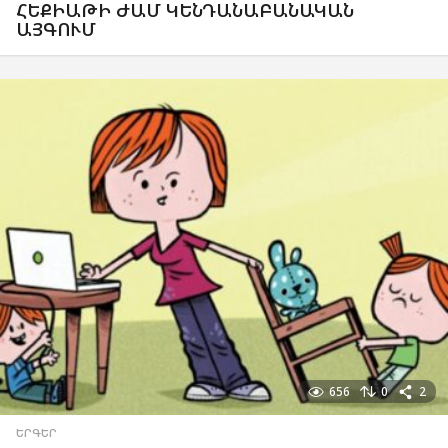
ՀԵՔԻԱԹԻ ԺԱՄ ԿԵՆԴԱՆԱԲԱՆԱԿԱՆ
ԱՅԳՈՒՄ
656
0
2
ԵՐԳԵՐ