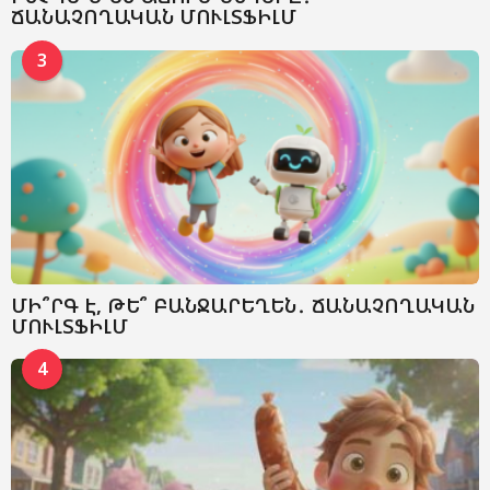
ՃԱՆԱՉՈՂԱԿԱՆ ՄՈՒԼՏՖԻԼՄ
3
ՄԻ՞ՐԳ Է, ԹԵ՞ ԲԱՆՋԱՐԵՂԵՆ․ ՃԱՆԱՉՈՂԱԿԱՆ
ՄՈՒԼՏՖԻԼՄ
4