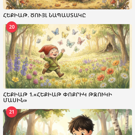
ՀԵՔԻԱԹ. ԾՈՒՅԼ ՆԱՊԱՍՏԱԿԸ
20
ՀԵՔԻԱԹ 1.«ՀԵՔԻԱԹ ՓՈՔՐԻԿ ԹԶՈՒԿԻ
ՄԱՍԻՆ»
21