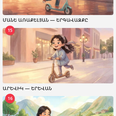
ՄԱՆԵ ԱՌԱՔԵԼՅԱՆ — ԵՐԳԱՎԱԶՔԸ
15
ԱՐԵՎԻԿ — ԵՐԵՎԱՆ
16