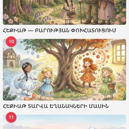
ՀԵՔԻԱԹ — ԲԱՐՈՒԹՅԱՆ ՓՈԽՀԱՏՈՒՑՈՒՄ
10
ՀԵՔԻԱԹ ՏԱՐՎԱ ԵՂԱՆԱԿՆԵՐԻ ՄԱՍԻՆ
11