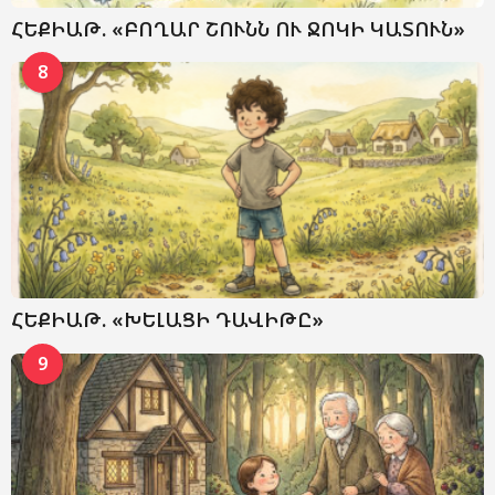
ՀԵՔԻԱԹ. «ԲՈՂԱՐ ՇՈՒՆՆ ՈՒ ՋՈԿԻ ԿԱՏՈՒՆ»
8
ՀԵՔԻԱԹ. «ԽԵԼԱՑԻ ԴԱՎԻԹԸ»
9