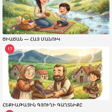
ԾԻԱԾԱՆ — ՀԱՅ ՄԱՆՈՒԿ
17
ՀԵՔԻԱԹԱՅԻՆ ԳՅՈՒՂԻ ԳԱՂՏՆԻՔԸ