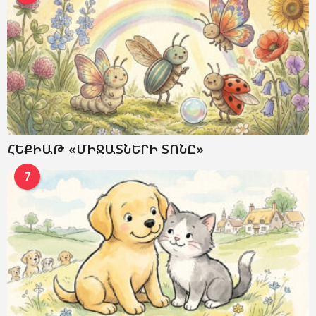
ՀԵՔԻԱԹ «ՄԻՋԱՏՆԵՐԻ ՏՈՆԸ»
7