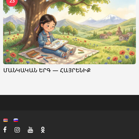
23
ՄԱՆԿԱԿԱՆ ԵՐԳ — ՀԱՅՐԵՆԻՔ