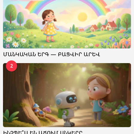
ՄԱՆԿԱԿԱՆ ԵՐԳ — ԲԱՑՎԻՐ ԱՐԵՎ
2
ԻՆՉՊԵ՞Ս ԵՆ ԱՃՈՒՄ ՍՆԿԵՐԸ․