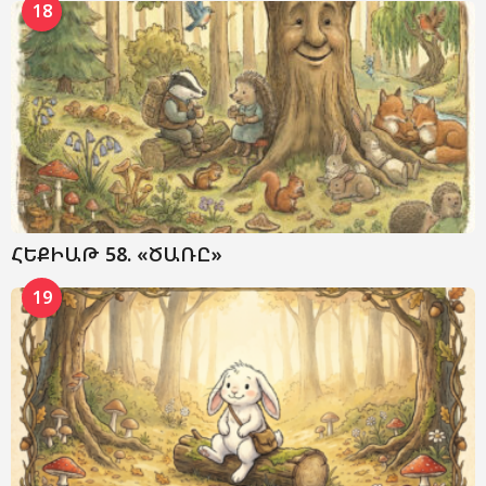
18
ՀԵՔԻԱԹ 58. «ԾԱՌԸ»
19