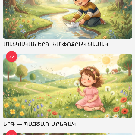
ՄԱՆԿԱԿԱՆ ԵՐԳ. ԻՄ ՓՈՔՐԻԿ ՆԱՎԱԿ
22
ԵՐԳ — ՊԱՅԾԱՌ ԱՐԵԳԱԿ