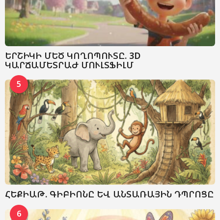
ԵՐՇԻԿԻ ՄԵԾ ԿՈՂՈՊՈՒՏԸ. 3D
ԿԱՐՃԱՄԵՏՐԱԺ ՄՈՒԼՏՖԻԼՄ
5
ՀԵՔԻԱԹ. ԳԻԲԻՈՆԸ ԵՎ ԱՆՏԱՌԱՅԻՆ ԴՊՐՈՑԸ
6