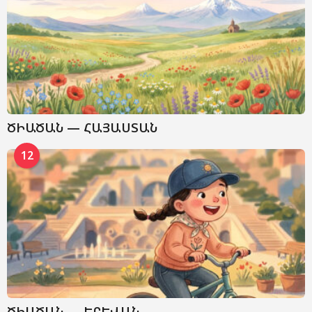
ԾԻԱԾԱՆ — ՀԱՅԱՍՏԱՆ
12
ԾԻԱԾԱՆ — ԵՐԵՎԱՆ