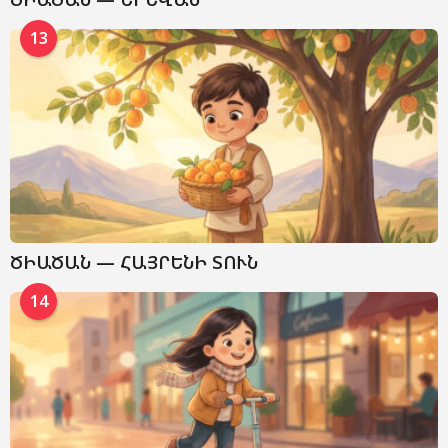
13
ԾԻԱԾԱՆ — ՀԱՅՐԵՆԻ ՏՈՒՆ
14