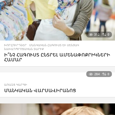
312
0
ԽՈՐՀՈՒՐԴՆԵՐ
,
ՄԱՆԿԱԿԱՆ ՀԱԳՈՒՍՏ ԵՒ ՍԵՆՅԱԿ
,
ՆԱԽԱԴՊՐՈՑԱԿԱՆ ՏԱՐԻՔ
Ի՞ՆՉ ՀԱԳՈՒՍՏ ԸՆՏՐԵԼ ԱՄԵՆԱՓՈՔՐԻԿՆԵՐԻ
ՀԱՄԱՐ
284
0
ԱՌԱՆՑ ԿԱՐԳԻ
ՄԱՆԿԱԿԱՆ ՎԱՐՍԱՎԻՐԱՆՈՑ