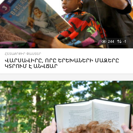
244
-1
ՀԵՏԱՔՐՔԻՐ ՓԱՍՏԵՐ
ՎԱՐՍԱՎԻՐԸ, ՈՐԸ ԵՐԵԽԱՆԵՐԻ ՄԱԶԵՐԸ
ԿՏՐՈՒՄ Է ԱՆՎՃԱՐ