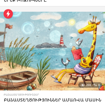
208
0
ԲԱՆԱՍՏԵՂԾՈՒԹՅՈՒՆՆԵՐ
ԲԱՆԱՍՏԵՂԾՈՒԹՅՈՒՆՆԵՐ ԱՄԱՌՎԱ ՄԱՍԻՆ