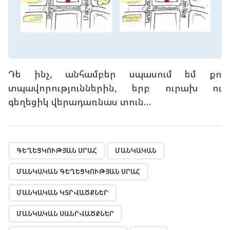
Դե ինչ, անհամբեր սպասում եմ քո
տպավորություններին, երբ ուրախ ու
գեղեցիկ վերադառնաս տուն…
,
,
,
,
,
,
,
,
ԳԵՂԵՑԿՈՒԹՅԱՆ ՍՐԱՀ
ՄԱՆԿԱԿԱՆ
ՄԱՆԿԱԿԱՆ ԳԵՂԵՑԿՈՒԹՅԱՆ ՍՐԱՀ
ՄԱՆԿԱԿԱՆ ԿՏՐՎԱԾՔՆԵՐ
ՄԱՆԿԱԿԱՆ ՍԱՆՐՎԱԾՔՆԵՐ