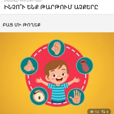
ՕԳՏԱԿԱՐ ԽՈՐՀՈՒՐԴՆԵՐ
ԻՆՉՈ՞Ւ ԵՆՔ ԹԱՐԹՈՒՄ ԱՉՔԵՐԸ
ԲԱՑ ՄԻ ԹՈՂԵՔ
12
0