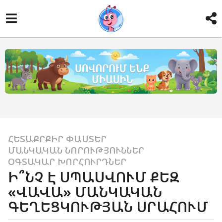
ՀԵՏԱՔՐՔԻՐ ՓԱՍՏԵՐ
,
1
ՄԱՆԿԱԿԱՆ ՆՈՐՈՒԹՅՈՒՆՆԵՐ
,
4
ՕԳՏԱԿԱՐ ԽՈՐՀՈՒՐԴՆԵՐ
տ
Ի՞ՆՉ Է ՍՊԱՍՎՈՒՄ ՔԵԶ
ա
«ՎԱՎԱ» ՄԱՆԿԱԿԱՆ
ր
ԳԵՂԵՑԿՈՒԹՅԱՆ ՍՐԱՀՈՒՄ
ի
a