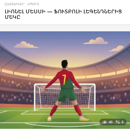
ՀԱՅՏՆԻՆԵՐ
,
ՍՊՈՐՏ
ԼԻՈՆԵԼ ՄԵՍՍԻ — ՖՈՒՏԲՈԼԻ ԼԵԳԵՆԴՆԵՐԻՑ
ՄԵԿԸ
40
0