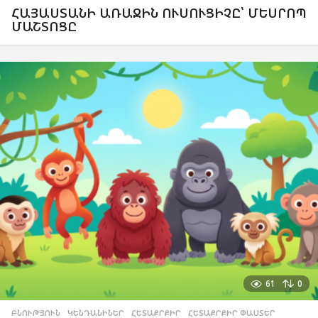
ՀԱՅԱՍՏԱՆԻ ԱՌԱՋԻՆ ՈՒՍՈՒՑԻՉԸ՝ ՄԵՍՐՈՊ
ՄԱՇՏՈՑԸ
61
0
ԲՆՈՒԹՅՈՒՆ
,
ԿԵՆԴԱՆԻՆԵՐ
,
ՀԵՏԱՔՐՔԻՐ
,
ՀԵՏԱՔՐՔԻՐ ՓԱՍՏԵՐ