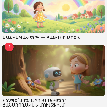
ՄԱՆԿԱԿԱՆ ԵՐԳ — ԲԱՑՎԻՐ ԱՐԵՎ
2
ԻՆՉՊԵ՞Ս ԵՆ ԱՃՈՒՄ ՍՆԿԵՐԸ․
ՃԱՆԱՉՈՂԱԿԱՆ ՄՈՒԼՏՖԻԼՄ