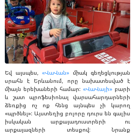
Եվ այսպես,
«ՎաՎան»
միակ գեղեցկության
սրահն է Երևանում, որը նախատեսված է
միայն երեխաների համար:
«ՎաՎայի»
բարի
և շատ պրոֆեսիոնալ վարսահարդարների
ձեռքից ոչ ոք հենց այնպես չի կարող
«պրծնել»: Այստեղից բոլորը դուրս են գալիս
իսկական արքայադուստրերի ու
արքայազների տեսքով: Նրանք