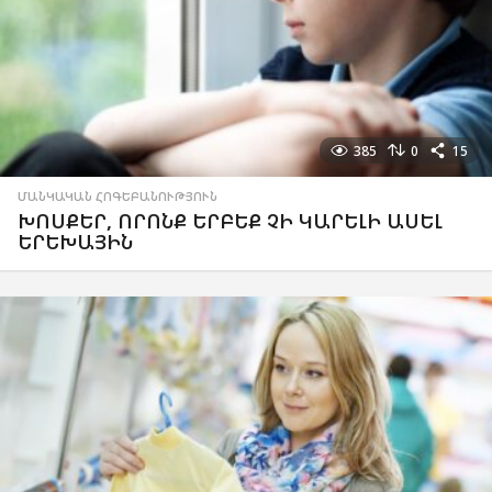
385
0
15
ՄԱՆԿԱԿԱՆ ՀՈԳԵԲԱՆՈՒԹՅՈՒՆ
ԽՈՍՔԵՐ, ՈՐՈՆՔ ԵՐԲԵՔ ՉԻ ԿԱՐԵԼԻ ԱՍԵԼ
ԵՐԵԽԱՅԻՆ