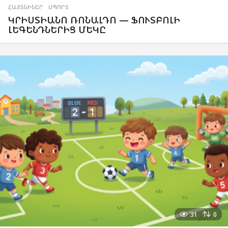
ՀԱՅՏՆԻՆԵՐ
,
ՍՊՈՐՏ
ԿՐԻՍՏԻԱՆՈ ՌՈՆԱԼԴՈ — ՖՈՒՏԲՈԼԻ
ԼԵԳԵՆԴՆԵՐԻՑ ՄԵԿԸ
31
0