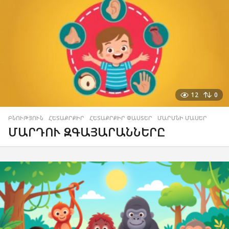
12
0
ԲՆՈՒԹՅՈՒՆ
,
ՀԵՏԱՔՐՔԻՐ
,
ՀԵՏԱՔՐՔԻՐ ՓԱՍՏԵՐ
,
ՄԱՐՄՆԻ ՄԱՍԵՐ
ՄԱՐԴՈՒ ԶԳԱՅԱՐԱՆՆԵՐԸ