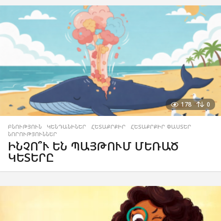
178
0
ԲՆՈՒԹՅՈՒՆ
,
ԿԵՆԴԱՆԻՆԵՐ
,
ՀԵՏԱՔՐՔԻՐ
,
ՀԵՏԱՔՐՔԻՐ ՓԱՍՏԵՐ
,
ՆՈՐՈՒԹՅՈՒՆՆԵՐ
ԻՆՉՈ՞Ւ ԵՆ ՊԱՅԹՈՒՄ ՄԵՌԱԾ
ԿԵՏԵՐԸ