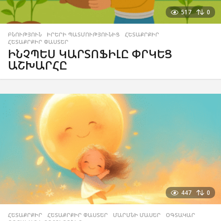
517
0
ԲՆՈՒԹՅՈՒՆ
,
ԻՐԵՐԻ ՊԱՏՄՈՒԹՅՈՒՆԻՑ
,
ՀԵՏԱՔՐՔԻՐ
,
ՀԵՏԱՔՐՔԻՐ ՓԱՍՏԵՐ
ԻՆՉՊԵՍ ԿԱՐՏՈՖԻԼԸ ՓՐԿԵՑ
ԱՇԽԱՐՀԸ
447
0
ՀԵՏԱՔՐՔԻՐ
,
ՀԵՏԱՔՐՔԻՐ ՓԱՍՏԵՐ
,
ՄԱՐՄՆԻ ՄԱՍԵՐ
,
ՕԳՏԱԿԱՐ
,