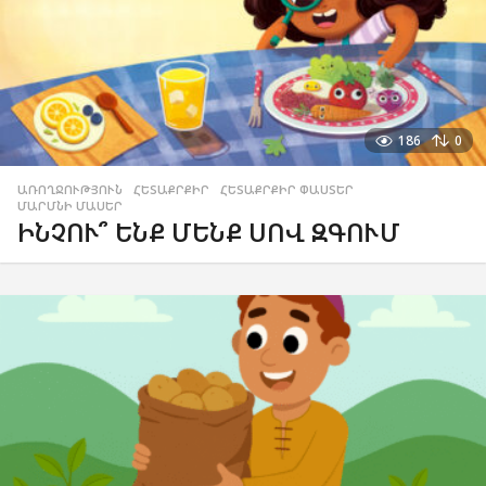
186
0
ԱՌՈՂՋՈՒԹՅՈՒՆ
,
ՀԵՏԱՔՐՔԻՐ
,
ՀԵՏԱՔՐՔԻՐ ՓԱՍՏԵՐ
,
ՄԱՐՄՆԻ ՄԱՍԵՐ
ԻՆՉՈՒ՞ ԵՆՔ ՄԵՆՔ ՍՈՎ ԶԳՈՒՄ