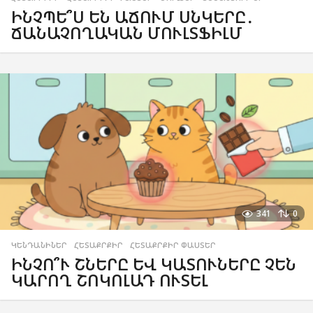
ԻՆՉՊԵ՞Ս ԵՆ ԱՃՈՒՄ ՍՆԿԵՐԸ․
ՃԱՆԱՉՈՂԱԿԱՆ ՄՈՒԼՏՖԻԼՄ
341
0
ԿԵՆԴԱՆԻՆԵՐ
,
ՀԵՏԱՔՐՔԻՐ
,
ՀԵՏԱՔՐՔԻՐ ՓԱՍՏԵՐ
ԻՆՉՈ՞Ւ ՇՆԵՐԸ ԵՎ ԿԱՏՈՒՆԵՐԸ ՉԵՆ
ԿԱՐՈՂ ՇՈԿՈԼԱԴ ՈՒՏԵԼ