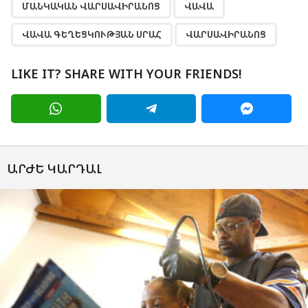
ՄԱՆԿԱԿԱՆ ՎԱՐՍԱՎԻՐԱՆՈՑ
ՎԱՎԱ
ՎԱՎԱ ԳԵՂԵՑԿՈՒԹՅԱՆ ՍՐԱՀ
ՎԱՐՍԱՎԻՐԱՆՈՑ
LIKE IT? SHARE WITH YOUR FRIENDS!
ԱՐԺԵ ԿԱՐԴԱԼ