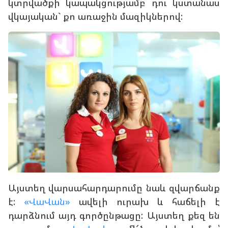
կտրվածքի կապակցությամբ դու կստանաս
վկայական` քո առաջին մազիկներով:
Այստեղ վարսահարդարումը նաև զվարճանք
է:
«ՎաՎան»
ավելի ուրախ և հաճելի է
դարձնում այդ գործընթացը: Այստեղ քեզ են