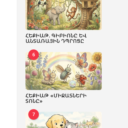
ՀԵՔԻԱԹ. ԳԻԲԻՈՆԸ ԵՎ
ԱՆՏԱՌԱՅԻՆ ԴՊՐՈՑԸ
6
ՀԵՔԻԱԹ «ՄԻՋԱՏՆԵՐԻ
ՏՈՆԸ»
7