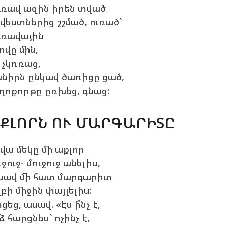
ռավ ազին իրեն տված
վեստներից շշմած, ուռած`
ռավային
ովը մին,
 չկռռաց,
նիրն ընկավ ծառիցը ցած,
ղոքորթը ըռխեց, գնաց:
ՔԼՈՐՆ ՈՒ ՄԱՐԳԱՐԻՏԸ
վա մեկը մի աքլոր
ւջուջ- մուջուջ անելիս,
սավ մի հատ մարգարիտ
բի միջին փայլելիս:
ցեց, ասավ. «Էս ի՞նչ է,
ձ հարցնես` ոչինչ է,