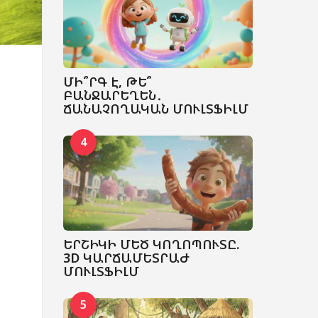
ՄԻ՞ՐԳ Է, ԹԵ՞
ԲԱՆՋԱՐԵՂԵՆ․
ՃԱՆԱՉՈՂԱԿԱՆ ՄՈՒԼՏՖԻԼՄ
4
ԵՐՇԻԿԻ ՄԵԾ ԿՈՂՈՊՈՒՏԸ.
3D ԿԱՐՃԱՄԵՏՐԱԺ
ՄՈՒԼՏՖԻԼՄ
5