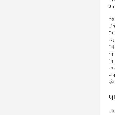
Չո
Ին
Մի
Ու
Այ
Ով
Իր
Որ
Լո
Ագ
Էն
Կ
Սև