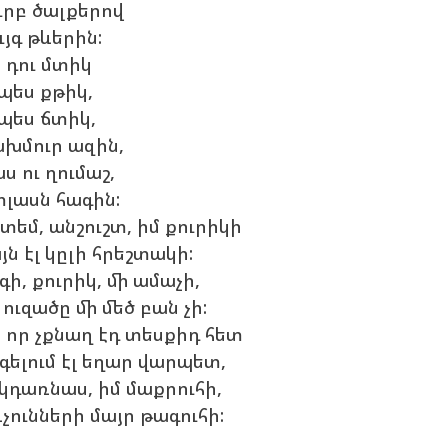
ւրբ ծալքերով
ւյգ թևերին:
 դու մտիկ
պես քթիկ,
պես ճտիկ,
խմուր ազին,
ս ու ղումաշ,
լասն հագին:
տեմ, անշուշտ, իմ քուրիկի
յն էլ կըլի հրեշտակի:
գի, քուրիկ, մի ամաչի,
 ուզածը մի մեծ բան չի:
 որ չքնաղ էդ տեսքիդ հետ
գելում էլ եղար վարպետ,
 կդառնաս, իմ մաքրուհի,
չունների մայր թագուհի: