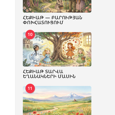
ՀԵՔԻԱԹ — ԲԱՐՈՒԹՅԱՆ
ՓՈԽՀԱՏՈՒՑՈՒՄ
10
ՀԵՔԻԱԹ ՏԱՐՎԱ
ԵՂԱՆԱԿՆԵՐԻ ՄԱՍԻՆ
11