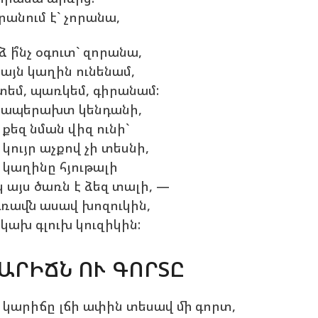
րանում է` չորանա,
ձ ի՞նչ օգուտ` զորանա,
այն կաղին ունենամ,
տեմ, պառկեմ, գիրանամ:
 ապերախտ կենդանի,
 քեզ նման վիզ ունի`
 կույր աչքով չի տեսնի,
 կաղինը հյութալի
կ այս ծառն է ձեզ տալի, —
ռավն ասավ խոզուկին,
 կախ գլուխ կուզիկին:
ԱՐԻՃՆ ՈՒ ԳՈՐՏԸ
 կարիճը լճի ափին տեսավ մի գորտ,