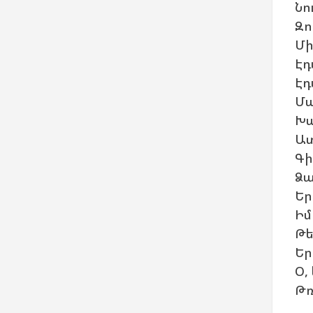
Նո
Զո
Մի
Էդ
Էդ
Մա
Խա
Ատ
Գի
Ձա
Եր
Իմ
Թե
Եր
Օ,
Թռ