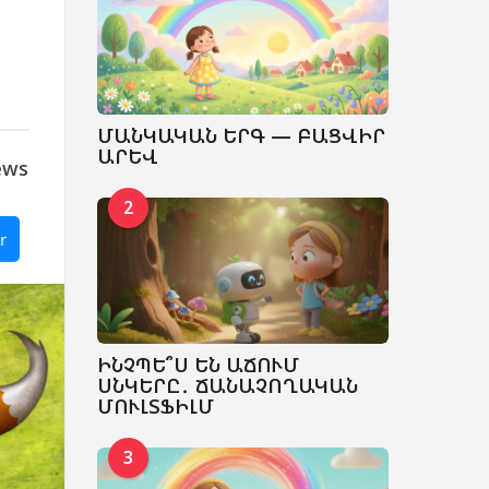
ՄԱՆԿԱԿԱՆ ԵՐԳ — ԲԱՑՎԻՐ
ԱՐԵՎ
ews
2
r
ԻՆՉՊԵ՞Ս ԵՆ ԱՃՈՒՄ
ՍՆԿԵՐԸ․ ՃԱՆԱՉՈՂԱԿԱՆ
ՄՈՒԼՏՖԻԼՄ
3