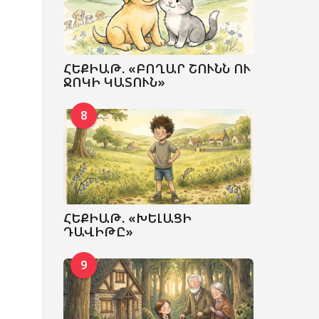
ՀԵՔԻԱԹ. «ԲՈՂԱՐ ՇՈՒՆՆ ՈՒ
ՋՈԿԻ ԿԱՏՈՒՆ»
8
ՀԵՔԻԱԹ. «ԽԵԼԱՑԻ
ԴԱՎԻԹԸ»
9