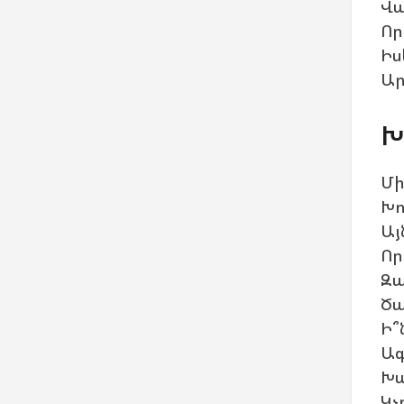
Վա
Որ
Իս
Ար
Խ
Մի
Խո
Այ
Որ
Զա
Ծա
Ի՞
Ագ
Խա
Կչ