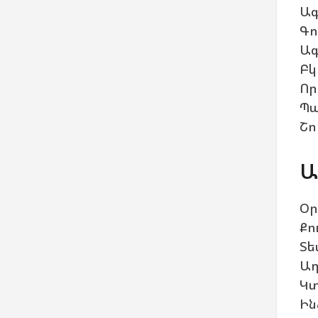
Ագ
Գո
Ագ
Բկ
Որ
Պա
Շո
Ա
Օր
Քո
Տե
Աղ
Կտ
Ին