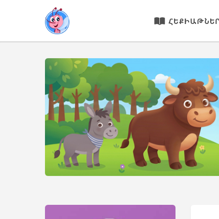
ՀԵՔԻԱԹՆԵ