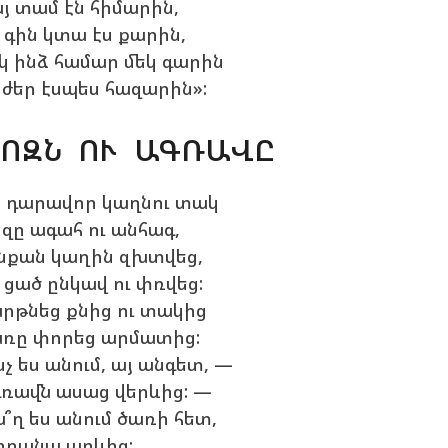
յ տամ էն հիմարին,
 գին կտա էս քարին,
կ ինձ համար մեկ գարին
ժեր էսպես հազարին»:
ՈԶՆ ՈՒ ԱԳՌԱՎԸ
 դարավոր կաղնու տակ
զը ագահ ու անհագ,
նքան կաղին զխտվեց,
 ցած ընկավ ու փռվեց:
րթնեց քնից ու տակից
ռը փորեց արմատից:
նչ ես անում, այ անգետ, —
ռավն ասաց վերևից: —
՞ղ ես անում ծառի հետ,
որանա արևից: