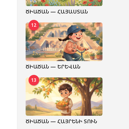
ԾԻԱԾԱՆ — ՀԱՅԱՍՏԱՆ
12
ԾԻԱԾԱՆ — ԵՐԵՎԱՆ
13
ԾԻԱԾԱՆ — ՀԱՅՐԵՆԻ ՏՈՒՆ