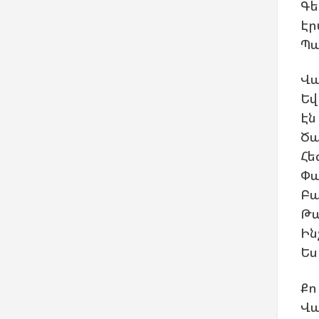
Գե
Էր
Պա
Վա
Եվ
Էն
Ծա
Հե
Փա
Բա
Թա
Ին
Ես
Քո
Վա