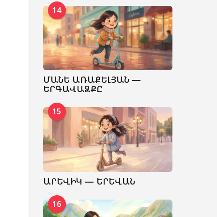
14
ՄԱՆԵ ԱՌԱՔԵԼՅԱՆ —
ԵՐԳԱՎԱԶՔԸ
15
ԱՐԵՎԻԿ — ԵՐԵՎԱՆ
16