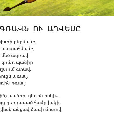
ԳՌԱՎՆ ՈՒ ԱՂՎԵՍԸ
խտի բերմամբ,
 պատահմամբ,
 մեծ ագռավ
 գունդ պանիր
շտում գտավ.
ուցն առավ,
ռին թռավ:
 ինչ պանիր, դեղին ոսկի…
յց դեռ չառած համը իսկի,
վեսն անցավ ծառի մոտով,