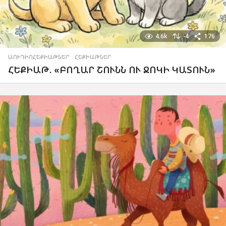
4.6k
-4
176
ԱՈՒԴԻՈՀԵՔԻԱԹՆԵՐ
,
ՀԵՔԻԱԹՆԵՐ
ՀԵՔԻԱԹ. «ԲՈՂԱՐ ՇՈՒՆՆ ՈՒ ՋՈԿԻ ԿԱՏՈՒՆ»