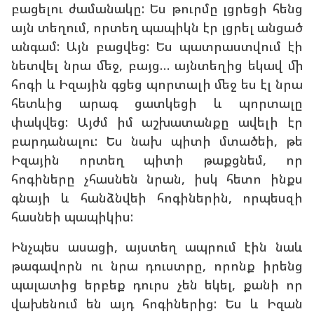
բացելու ժամանակը: Ես թուրմը լցրեցի հենց
այն տեղում, որտեղ պապիկն էր լցրել անցած
անգամ: Այն բացվեց: Ես պատրաստվում էի
նետվել նրա մեջ, բայց… այնտեղից եկավ մի
հոգի և Իզային գցեց պորտալի մեջ ես էլ նրա
հետևից արագ ցատկեցի և պորտալը
փակվեց: Այժմ իմ աշխատանքը ավելի էր
բարդանալու: Ես նախ պիտի մտածեի, թե
Իզային որտեղ պիտի թաքցնեմ, որ
հոգիները չհասնեն նրան, իսկ հետո ինքս
գնայի և հանձնվեի հոգիներին, որպեսզի
հասնեի պապիկիս:
Ինչպես ասացի, այստեղ ապրում էին նաև
թագավորն ու նրա դուստրը, որոնք իրենց
պալատից երբեք դուրս չեն եկել, քանի որ
վախենում են այդ հոգիներից: Ես և Իզան