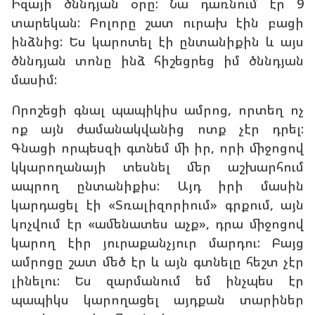
Իզայի ծննդյան օրը: Նա դառնում էր 9
տարեկան: Բոլորը շատ ուրախ էին բացի
ինձնից: Ես կարոտել էի ընտանիքին և այս
ծննդյան տոնը ինձ հիշեցրեց իմ ծննդյան
մասիմ:
Որոշեցի գնալ պապիկիս ամրոց, որտեղ ոչ
ոք այն ժամանակվանից ոտք չէր դրել:
Գնացի որպեսզի գտնեմ մի իր, որի միջոցով
կկարողանայի տեսնել մեր աշխարհում
ապրող ընտանիքիս: Այդ իրի մասին
կարդացել էի «Տռալիզորիում» գրքում, այն
կոչվում էր «ամենատես աչք», դրա միջոցով
կարող էիր յուրաքանչյուր մարդու: Բայց
ամրոցը շատ մեծ էր և այն գտնելը հեշտ չէր
լինելու: Ես զարմանում եմ ինչպես էր
պապիկս կարողացել այդքան տարիներ