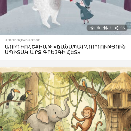
3k
3
98
ԱՈՒԴԻՈՀԵՔԻԱԹՆԵՐ
ԱՈՒԴԻՈՀԵՔԻԱԹ «ՃԱՆԱՊԱՐՀՈՐԴՈՒԹՅՈՒՆ
ՍՊԻՏԱԿ ԱՐՋ ԳՐԵՅԳԻ ՀԵՏ»