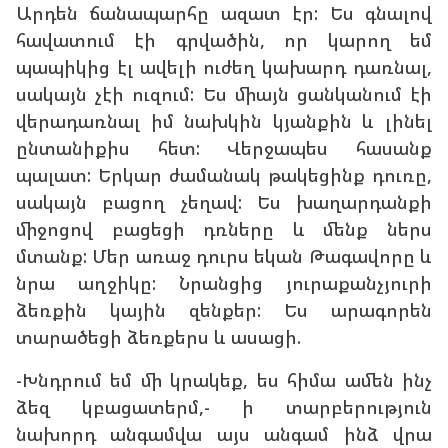
Արդեն ճանապարհը ազատ էր: Ես գնալով
հավատում էի գրվածին, որ կարող եմ
պապիկից էլ ավելի ուժեղ կախարդ դառնալ,
սակայն չէի ուզում: Ես միայն ցանկանում էի
վերադառնալ իմ նախկին կյանքին և լինել
ընտանիքիս հետ: Վերջապես հասանք
պալատ: Երկար ժամանակ թակեցինք դուռը,
սակայն բացող չեղավ: Ես խաղարդանքի
միջոցով բացեցի դռները և մենք ներս
մտանք: Մեր առաջ դուրս եկան Թագավորը և
նրա աղջիկը: Նրանցից յուրաքանչյուրի
ձեռքին կային զենքեր: Ես արագորեն
տարածեցի ձեռքերս և ասացի.
-Խնդրում եմ մի կրակեք, ես հիմա ամեն ինչ
ձեզ կբացատերմ,- ի տարբերություն
նախորդ անգամվա այս անգամ ինձ վրա