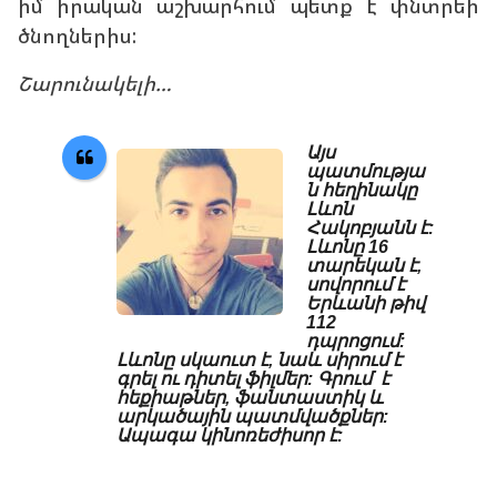
իմ իրական աշխարհում պետք է փնտրեի
ծնողներիս:
Շարունակելի…
Այս
պատմությա
ն հեղինակը
Լևոն
Հակոբյանն է:
Լևոնը 16
տարեկան է,
սովորում է
Երևանի թիվ
112
դպրոցում:
Լևոնը սկաուտ է, նաև սիրում է
գրել ու դիտել ֆիլմեր: Գրում է
հեքիաթներ, ֆանտաստիկ և
արկածային պատմվածքներ:
Ապագա կինոռեժիսոր է: