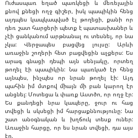
Ուժասպառ եղած պառկեցի և մեռելային
քնով քնեցի ողջ գիշեր, իսկ պապիկին հենց
այդպես կապկապված էլ թողեցի, քանի որ
դեռ շատ հարցերի պետք է պատասխաներ և
չէի ցանկանում արթնանալ ու տեսնել, որ նա
չկա: Վերջապես բացվեց լույսը: Արևի
առաջին շողերի հետ բացվեցին աչքերս: Ես
արագ գնացի դեպի այն սենյակը, որտեղ
թողել էի պապիկին: Նա պառկած էր հենց
այնպես, ինչպես որ նրան թողել էի: Այդ
պահին իմ մտքով միայն մի բան կարող էր
անցնել: Մոտեցա և փառք Աստծո, որ ողջ էր:
Ես քանդեցի նրա կապերը, ջուր ու հաց
տվեցի և սկսեցի իմ հարցաքննությունը: Նա
շատ անօգնական և խղճուկ տեսք ուներ:
Առաջին հարցը, որ ես նրան տվեցի, դա այս
էր.