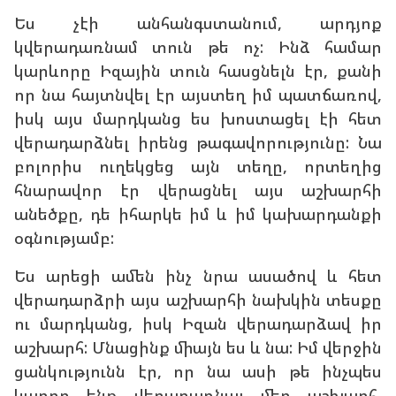
Ես չէի անհանգստանում, արդյոք
կվերադառնամ տուն թե ոչ: Ինձ համար
կարևորը Իզային տուն հասցնելն էր, քանի
որ նա հայտնվել էր այստեղ իմ պատճառով,
իսկ այս մարդկանց ես խոստացել էի հետ
վերադարձնել իրենց թագավորությունը: Նա
բոլորիս ուղեկցեց այն տեղը, որտեղից
հնարավոր էր վերացնել այս աշխարհի
անեծքը, դե իհարկե իմ և իմ կախարդանքի
օգնությամբ:
Ես արեցի ամեն ինչ նրա ասածով և հետ
վերադարձրի այս աշխարհի նախկին տեսքը
ու մարդկանց, իսկ Իզան վերադարձավ իր
աշխարհ: Մնացինք միայն ես և նա: Իմ վերջին
ցանկությունն էր, որ նա ասի թե ինչպես
կարող ենք վերադառնալ մեր աշխարհ,