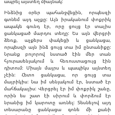
ապրել այստեղ միայնակ:
Ինձնից օրեր պահանջվեցին, որպեսզի
գտնեմ այդ աչքը: Այն իրականում փոքրիկ
ապակե գունդ էր, որը ցույց էր տալիս
ցանկացած մարդու տեղը: Ես այն վերցրի
ձեռք, աչքերս փակեցի և ցանկացա,
որպեսզի այն ինձ ցույց տա իմ ընտանիքը:
Նրանք բոլորով նստած էին մեր տան
հյուրասենյակում և հեռուստացույց էին
դիտում: Միայն մայրս և պապիկս այնտեղ
չէին: Հետո ցանկացա, որ ցույց տա
մայրիկիս: Նա իմ սենյակում էր, նստած էր
մահճակալիս: Վերցրել էր իմ փոքրիկ շանը,
որին ես շատ էի սիրում և փորձում էր
նրանից իմ կարոտը առնել: Տեսնելով այդ
տեսարանը ցանկացա գոնե մի քանի