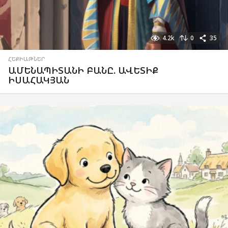
4.2k
0
35
ՀԵՔԻԱԹՆԵՐ
ԱՄԵՆԱՊԻՏԱՆԻ ԲԱՆԸ. ԱՎԵՏԻՔ
ԻՍԱՀԱԿՅԱՆ