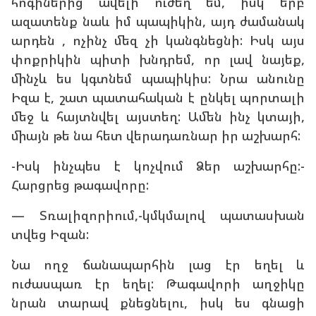
հոգիներից ավելի ուժեղ եմ, իսկ երբ
ազատենք նաև իմ պապիկին, այդ ժամանակ
արդեն , ոչինչ մեզ չի կանգնեցնի: Իսկ այս
փոքրիկին պիտի խնդրեմ, որ լավ նայեք,
մինչև ես կգտնեմ պապիկիս: Նրա անունը
Իզա է, շատ պատահական է ընկել պորտալի
մեջ և հայտնվել այստեղ: Ամեն ինչ կտայի,
միայն թե նա հետ վերադառնար իր աշխարհ:
-Իսկ ինչպես է կոչվում Ձեր աշխարհը:-
Հարցրեց թագավորը:
— Տռալիզորիում,-կմկմալով պատասխան
տվեց Իզան:
Նա ողջ ճանապարհին լաց էր եղել և
ուժասպառ էր եղել: Թագավորի աղջիկը
նրան տարավ քնեցնելու, իսկ ես գնացի