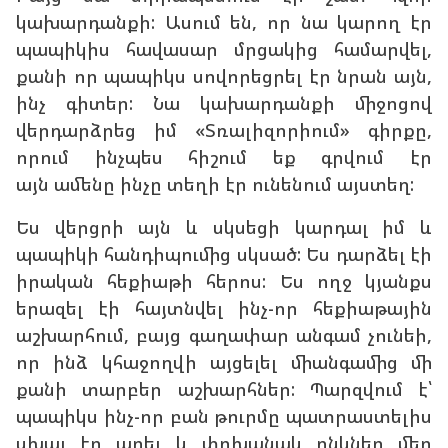
կախարդանքի: Ասում են, որ նա կարող էր
պապիկիս հավասար մրցակից համարվել,
քանի որ պապիկս սովորեցրել էր նրան այն,
ինչ գիտեր: Նա կախարդանքի միջոցով
վերդարձրեց իմ «Տռալիզորիում» գիրքը,
որում ինչպես հիշում եք գրվում էր
այն ամենը ինչը տեղի էր ունենում այստեղ:
Ես վերցրի այն և սկսեցի կարդալ իմ և
պապիկի հանդիպումից սկսած: Ես դարձել էի
իրական հեքիաթի հերոս: Ես ողջ կյանքս
երազել էի հայտնվել ինչ-որ հեքիաթային
աշխարհում, բայց գաղափար անգամ չունեի,
որ ինձ կհաջողվի այցելել միանգամից մի
քանի տարբեր աշխարհներ: Պարզվում է՝
պապիկս ինչ-որ բան թուրմը պատրաստելիս
սխալ էր արել և փոխանակ ընկներ մեր