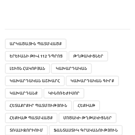
,
,
,
,
,
,
,
,
,
,
,
,
,
,
,
ԱՐԿԱԾԱՅԻՆ ՊԱՏՄՎԱԾՔ
ԵՐԵՒԱՆԻ ԹԻՎ 112 ԴՊՐՈՑ
ԹՂԹԱԿԻՑՆԵՐ
ԼԵՒՈՆ ՀԱԿՈԲՅԱՆ
ԿԱԽԱՐԴԱԿԱՆ
ԿԱԽԱՐԴԱԿԱՆ ԱՇԽԱՐՀ
ԿԱԽԱՐԴԱԿԱՆ ԳԻՐՔ
ԿԱԽԱՐԴԱՆՔ
ԿԻՆՈՌԵԺԻՍՈՐ
ՀԵՏԱՔՐՔԻՐ ՊԱՏՄՈՒԹՅՈՒՆ
ՀԵՔԻԱԹ
ՀԵՔԻԱԹ ՊԱՏՄՎԱԾՔ
ՄՈԾԱԿԻ ԹՂԹԱԿԻՑՆԵՐ
ՏՌԱԼԻԶՈՐԻՈՒՄ
ՖԱՆՏԱՍՏԻԿ ԳՐԱԿԱՆՈՒԹՅՈՒՆ