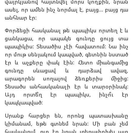
վայրկյանով հայտնվել մորս կողքին, նրան
ասել, որ ամեն ինչ նորմալ է, բայց… բայց դա
անհնար էր:
Փորձեցի հասկանալ թե պապիկս որտեղ է և
ցանկացա, որ ապակե գունդը ցույց տա
պապիկիս: Տեսածիս չէի հավատում: Նա ինչ
որ մութ սենյակում կապված, գետնին նստած
էր և աչքերը փակ էին: Հետո միանգամից
գունդը սևացավ և դարձավ ավազ,
արագորեն սողալով ձեռքերիս միջից:
Տեսածս անհասկանալի էր և տարօրինակ:
Այդ որտե՞ղ էր պապիկս, ինչո՞ւ էր
կապկապված:
Սրանք հարցեր են, որոնց պատասխանը
կիմանամ, եթե գտնեմ նրան: Մի բան չեմ
հասկանում, ուր էր նրան տեղափոխել այդ