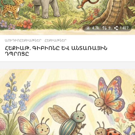
4.7k
9
1407
ԱՈՒԴԻՈՀԵՔԻԱԹՆԵՐ
,
ՀԵՔԻԱԹՆԵՐ
ՀԵՔԻԱԹ. ԳԻԲԻՈՆԸ ԵՎ ԱՆՏԱՌԱՅԻՆ
ԴՊՐՈՑԸ