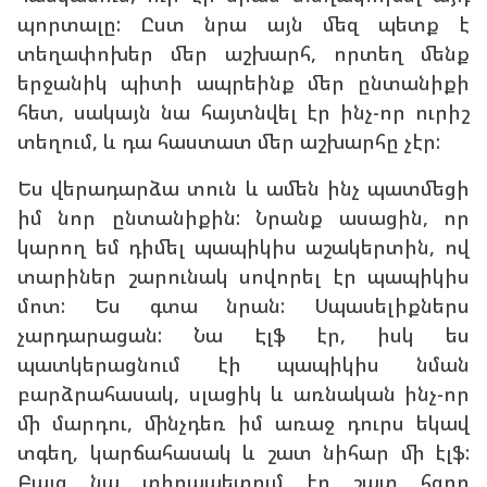
պորտալը: Ըստ նրա այն մեզ պետք է
տեղափոխեր մեր աշխարհ, որտեղ մենք
երջանիկ պիտի ապրեինք մեր ընտանիքի
հետ, սակայն նա հայտնվել էր ինչ-որ ուրիշ
տեղում, և դա հաստատ մեր աշխարհը չէր:
Ես վերադարձա տուն և ամեն ինչ պատմեցի
իմ նոր ընտանիքին: Նրանք ասացին, որ
կարող եմ դիմել պապիկիս աշակերտին, ով
տարիներ շարունակ սովորել էր պապիկիս
մոտ: Ես գտա նրան: Սպասելիքներս
չարդարացան: Նա Էլֆ էր, իսկ ես
պատկերացնում էի պապիկիս նման
բարձրահասակ, սլացիկ և առնական ինչ-որ
մի մարդու, մինչդեռ իմ առաջ դուրս եկավ
տգեղ, կարճահասակ և շատ նիհար մի էլֆ:
Բայց նա տիրապետում էր շատ հզոր