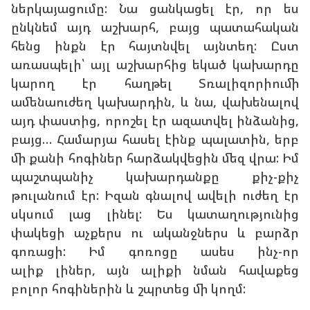
ներկայացումը: Նա ցանկացել էր, որ ես
ընկնեմ այդ աշխարհ, բայց պատահական
հենց ինքն էր հայտնվել այնտեղ: Ըստ
առասպելի՝ այլ աշխարհից եկած կախարդը
կարող էր հաղթել Տռալիզորիումի
ամենաուժեղ կախարդին, և նա, վախենալով
այդ փաստից, որոշել էր ազատվել ինձանից,
բայց… Համարյա հասել էինք պալատին, երբ
մի քանի հոգիներ հարձակվեցին մեզ վրա: Իմ
պաշտպանիչ կախարդանքը քիչ-քիչ
թուլանում էր: Իզան գնալով ավելի ուժեղ էր
սկսում լաց լինել: Ես կատաղությունից
փակեցի աչքերս ու ականջներս և բարձր
գոռացի: Իմ գոռոցը ասես ինչ-որ
ալիք լիներ, այն ալիքի նման հավաքեց
բոլոր հոգիներին և շպրտեց մի կողմ: