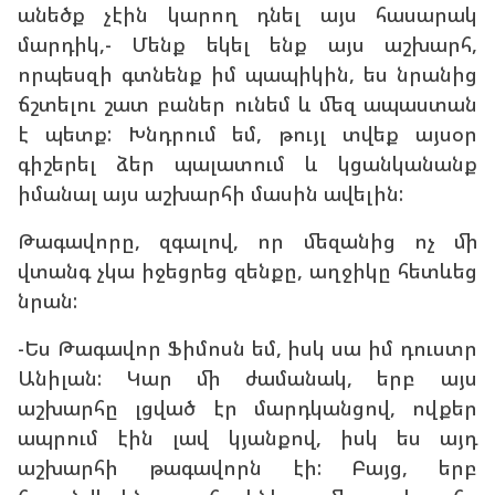
անեծք չէին կարող դնել այս հասարակ
մարդիկ,- Մենք եկել ենք այս աշխարհ,
որպեսզի գտնենք իմ պապիկին, ես նրանից
ճշտելու շատ բաներ ունեմ և մեզ ապաստան
է պետք: Խնդրում եմ, թույլ տվեք այսօր
գիշերել ձեր պալատում և կցանկանանք
իմանալ այս աշխարհի մասին ավելին:
Թագավորը, զգալով, որ մեզանից ոչ մի
վտանգ չկա իջեցրեց զենքը, աղջիկը հետևեց
նրան:
-Ես Թագավոր Ֆիմոսն եմ, իսկ սա իմ դուստր
Անիլան: Կար մի ժամանակ, երբ այս
աշխարհը լցված էր մարդկանցով, ովքեր
ապրում էին լավ կյանքով, իսկ ես այդ
աշխարհի թագավորն էի: Բայց, երբ