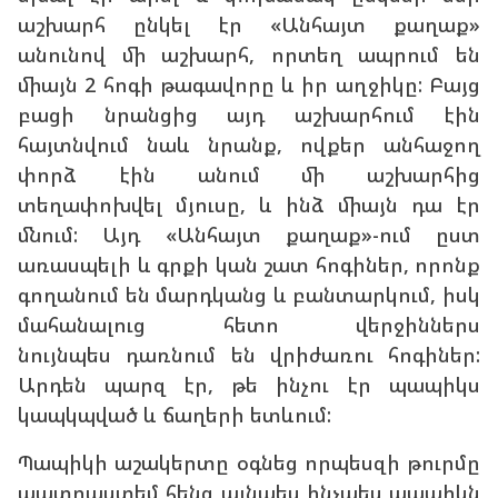
աշխարհ ընկել էր «Անհայտ քաղաք»
անունով մի աշխարհ, որտեղ ապրում են
միայն 2 հոգի թագավորը և իր աղջիկը: Բայց
բացի նրանցից այդ աշխարհում էին
հայտնվում նաև նրանք, ովքեր անհաջող
փորձ էին անում մի աշխարհից
տեղափոխվել մյուսը, և ինձ միայն դա էր
մնում: Այդ «Անհայտ քաղաք»-ում ըստ
առասպելի և գրքի կան շատ հոգիներ, որոնք
գողանում են մարդկանց և բանտարկում, իսկ
մահանալուց հետո վերջիններս
նույնպես դառնում են վրիժառու հոգիներ:
Արդեն պարզ էր, թե ինչու էր պապիկս
կապկպված և ճաղերի ետևում:
Պապիկի աշակերտը օգնեց որպեսզի թուրմը
պատրաստեմ հենց այնպես ինչպես պապիկն