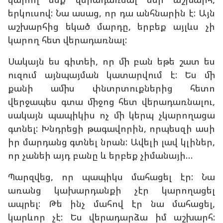
երկուսով: Նա ասաց, որ դա անհնարին է: Այն
աշխարհից եկած մարդը, երբեք այլևս չի
կարող հետ վերադառնալ:
Սակայն ես գիտեի, որ մի բան եթե շատ ես
ուզում այնպայման կատարվում է: Ես մի
քանի ամիս փնտրտուքներից հետո
վերջապես գտա միջոց հետ վերադառնալու,
սակայն պապիկիս ոչ մի կերպ չկարողացա
գտնել: Խնդրեցի թագավորին, որպեսզի ասի
իր մարդանց գտնել նրան: Ավելի լավ կլիներ,
որ չանեի այդ բանը և երբեք չիմանայի…
Պարզվեց, որ պապիկս մահացել էր: Նա
առանց կախարդանքի չէր կարողացել
ապրել: Թե ինչ մահով էր նա մահացել,
կարևոր չէ: Ես վերադարձա իմ աշխարհ: