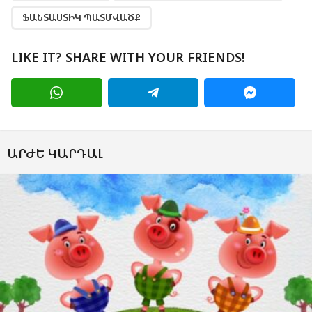
ՖԱՆՏԱՍՏԻԿ ՊԱՏՄՎԱԾՔ
LIKE IT? SHARE WITH YOUR FRIENDS!
ԱՐԺԵ ԿԱՐԴԱԼ