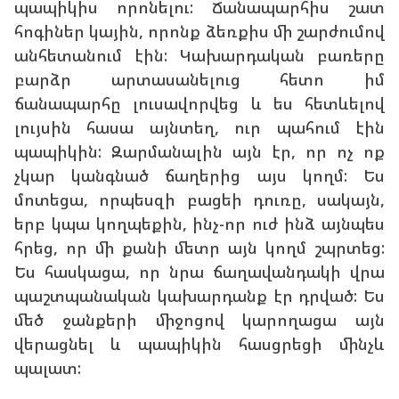
պապիկիս որոնելու: Ճանապարհիս շատ
հոգիներ կային, որոնք ձեռքիս մի շարժումով
անհետանում էին: Կախարդական բառերը
բարձր արտասանելուց հետո իմ
ճանապարհը լուսավորվեց և ես հետևելով
լույսին հասա այնտեղ, ուր պահում էին
պապիկին: Զարմանալին այն էր, որ ոչ ոք
չկար կանգնած ճաղերից այս կողմ: Ես
մոտեցա, որպեսզի բացեի դուռը, սակայն,
երբ կպա կողպեքին, ինչ-որ ուժ ինձ այնպես
հրեց, որ մի քանի մետր այն կողմ շպրտեց:
Ես հասկացա, որ նրա ճաղավանդակի վրա
պաշտպանական կախարդանք էր դրված: Ես
մեծ ջանքերի միջոցով կարողացա այն
վերացնել և պապիկին հասցրեցի մինչև
պալատ: