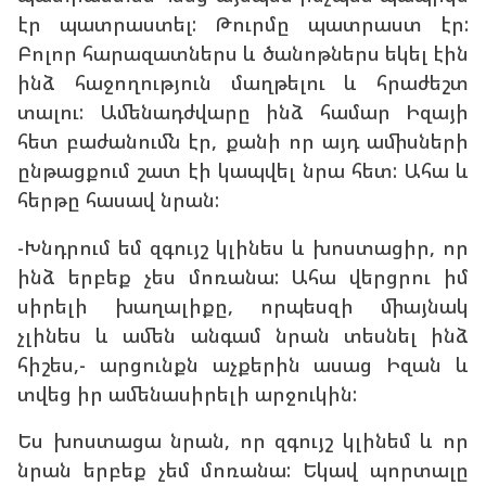
էր պատրաստել: Թուրմը պատրաստ էր:
Բոլոր հարազատներս և ծանոթներս եկել էին
ինձ հաջողություն մաղթելու և հրաժեշտ
տալու: Ամենադժվարը ինձ համար Իզայի
հետ բաժանումն էր, քանի որ այդ ամիսների
ընթացքում շատ էի կապվել նրա հետ: Ահա և
հերթը հասավ նրան:
-Խնդրում եմ զգույշ կլինես և խոստացիր, որ
ինձ երբեք չես մոռանա: Ահա վերցրու իմ
սիրելի խաղալիքը, որպեսզի միայնակ
չլինես և ամեն անգամ նրան տեսնել ինձ
հիշես,- արցունքն աչքերին ասաց Իզան և
տվեց իր ամենասիրելի արջուկին:
Ես խոստացա նրան, որ զգույշ կլինեմ և որ
նրան երբեք չեմ մոռանա: Եկավ պորտալը