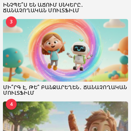
ԻՆՉՊԵ՞Ս ԵՆ ԱՃՈՒՄ ՍՆԿԵՐԸ․
ՃԱՆԱՉՈՂԱԿԱՆ ՄՈՒԼՏՖԻԼՄ
3
ՄԻ՞ՐԳ Է, ԹԵ՞ ԲԱՆՋԱՐԵՂԵՆ․ ՃԱՆԱՉՈՂԱԿԱՆ
ՄՈՒԼՏՖԻԼՄ
4