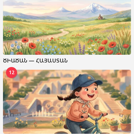
ԾԻԱԾԱՆ — ՀԱՅԱՍՏԱՆ
12