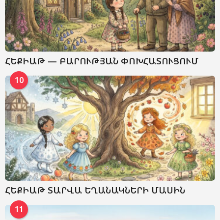
ՀԵՔԻԱԹ — ԲԱՐՈՒԹՅԱՆ ՓՈԽՀԱՏՈՒՑՈՒՄ
10
ՀԵՔԻԱԹ ՏԱՐՎԱ ԵՂԱՆԱԿՆԵՐԻ ՄԱՍԻՆ
11