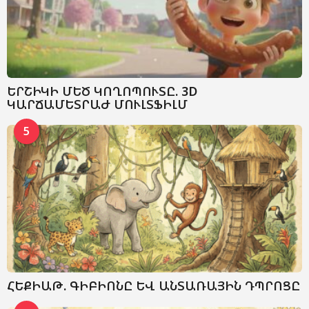
ԵՐՇԻԿԻ ՄԵԾ ԿՈՂՈՊՈՒՏԸ. 3D
ԿԱՐՃԱՄԵՏՐԱԺ ՄՈՒԼՏՖԻԼՄ
5
ՀԵՔԻԱԹ. ԳԻԲԻՈՆԸ ԵՎ ԱՆՏԱՌԱՅԻՆ ԴՊՐՈՑԸ