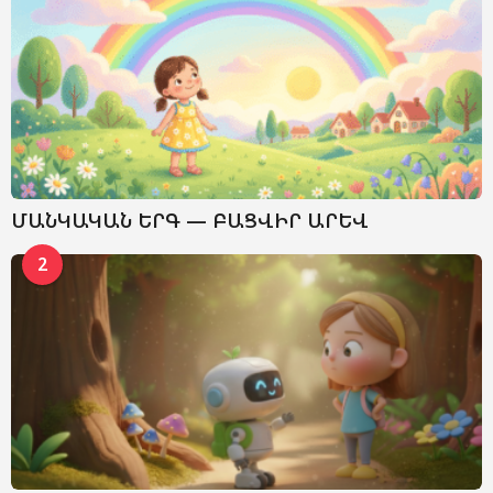
ՄԱՆԿԱԿԱՆ ԵՐԳ — ԲԱՑՎԻՐ ԱՐԵՎ
2