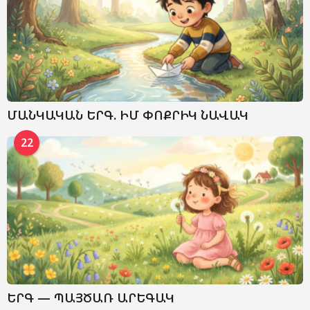
ՄԱՆԿԱԿԱՆ ԵՐԳ. ԻՄ ՓՈՔՐԻԿ ՆԱՎԱԿ
22
ԵՐԳ — ՊԱՅԾԱՌ ԱՐԵԳԱԿ