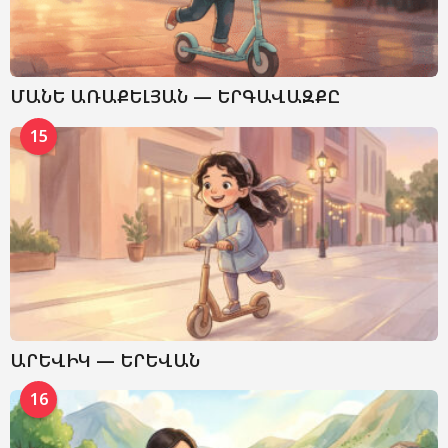
ՄԱՆԵ ԱՌԱՔԵԼՅԱՆ — ԵՐԳԱՎԱԶՔԸ
15
ԱՐԵՎԻԿ — ԵՐԵՎԱՆ
16