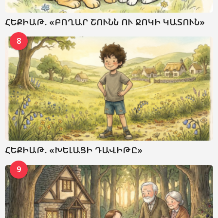
ՀԵՔԻԱԹ. «ԲՈՂԱՐ ՇՈՒՆՆ ՈՒ ՋՈԿԻ ԿԱՏՈՒՆ»
8
ՀԵՔԻԱԹ. «ԽԵԼԱՑԻ ԴԱՎԻԹԸ»
9