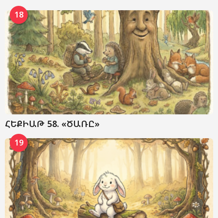
18
ՀԵՔԻԱԹ 58. «ԾԱՌԸ»
19