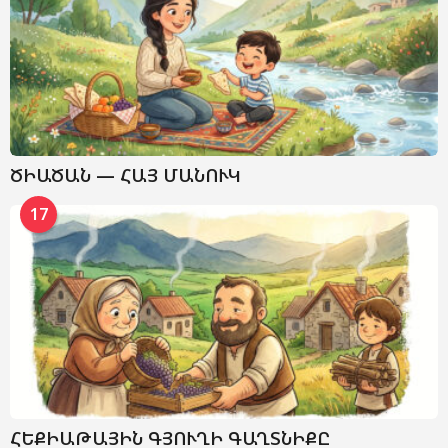
ԾԻԱԾԱՆ — ՀԱՅ ՄԱՆՈՒԿ
17
ՀԵՔԻԱԹԱՅԻՆ ԳՅՈՒՂԻ ԳԱՂՏՆԻՔԸ