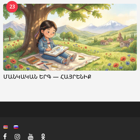
23
ՄԱՆԿԱԿԱՆ ԵՐԳ — ՀԱՅՐԵՆԻՔ