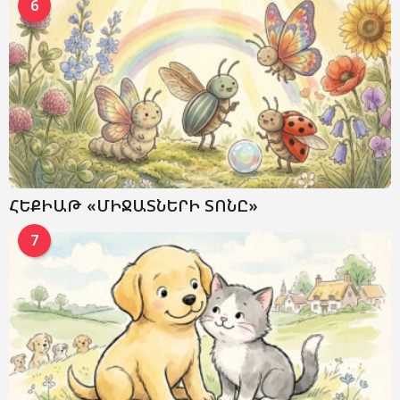
6
ՀԵՔԻԱԹ «ՄԻՋԱՏՆԵՐԻ ՏՈՆԸ»
7