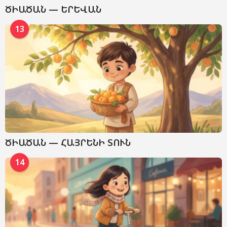
ԾԻԱԾԱՆ — ԵՐԵՎԱՆ
13
ԾԻԱԾԱՆ — ՀԱՅՐԵՆԻ ՏՈՒՆ
14