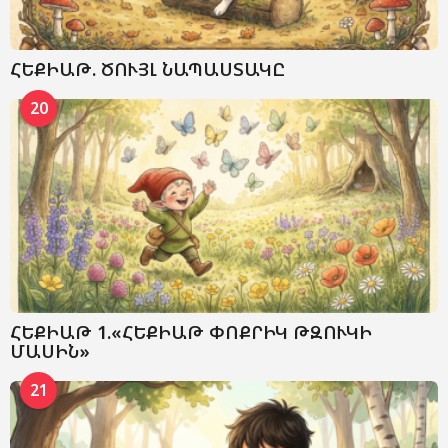
ՀԵՔԻԱԹ. ԾՈՒՅԼ ՆԱՊԱՍՏԱԿԸ
20
ՀԵՔԻԱԹ 1.«ՀԵՔԻԱԹ ՓՈՔՐԻԿ ԹԶՈՒԿԻ
ՄԱՍԻՆ»
21