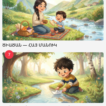
ԾԻԱԾԱՆ — ՀԱՅ ՄԱՆՈՒԿ
7