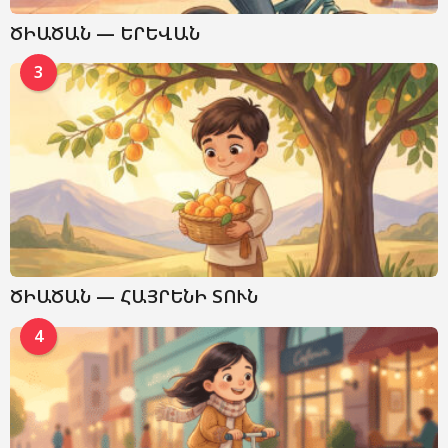
ԾԻԱԾԱՆ — ԵՐԵՎԱՆ
3
ԾԻԱԾԱՆ — ՀԱՅՐԵՆԻ ՏՈՒՆ
4