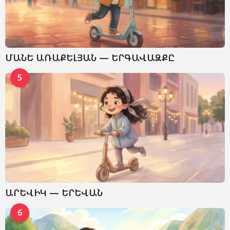
ՄԱՆԵ ԱՌԱՔԵԼՅԱՆ — ԵՐԳԱՎԱԶՔԸ
5
ԱՐԵՎԻԿ — ԵՐԵՎԱՆ
6