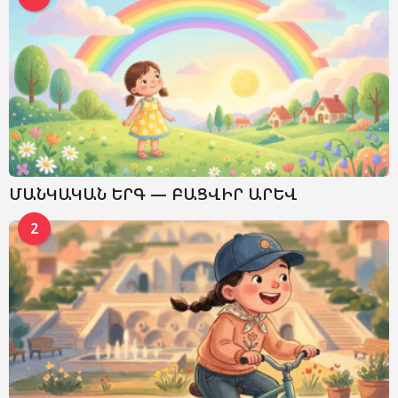
ՄԱՆԿԱԿԱՆ ԵՐԳ — ԲԱՑՎԻՐ ԱՐԵՎ
2