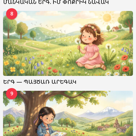
ՄԱՆԿԱԿԱՆ ԵՐԳ. ԻՄ ՓՈՔՐԻԿ ՆԱՎԱԿ
8
ԵՐԳ — ՊԱՅԾԱՌ ԱՐԵԳԱԿ
9