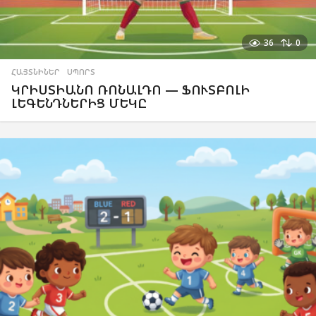
36
0
ՀԱՅՏՆԻՆԵՐ
,
ՍՊՈՐՏ
ԿՐԻՍՏԻԱՆՈ ՌՈՆԱԼԴՈ — ՖՈՒՏԲՈԼԻ
ԼԵԳԵՆԴՆԵՐԻՑ ՄԵԿԸ