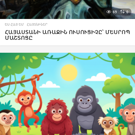
69
0
ԵՍ ՀԱՅ ԵՄ
,
ՀԱՅՏՆԻՆԵՐ
ՀԱՅԱՍՏԱՆԻ ԱՌԱՋԻՆ ՈՒՍՈՒՑԻՉԸ՝ ՄԵՍՐՈՊ
ՄԱՇՏՈՑԸ