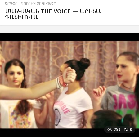
ԵՐԳԵՐ
,
ՓՈՔՐԻԿ ԵՐԳԻՉՆԵՐ
ՄԱՆԿԱԿԱՆ THE VOICE — ԱՐԻՆԱ
ԴԱՆԻԼՈՎԱ
259
0