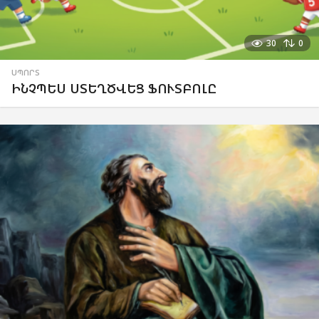
30
0
ՍՊՈՐՏ
ԻՆՉՊԵՍ ՍՏԵՂԾՎԵՑ ՖՈՒՏԲՈԼԸ