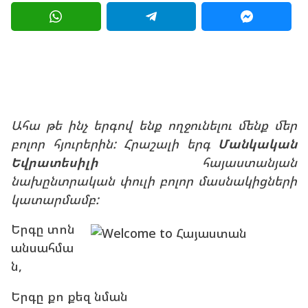
ր
g
ի
a
o
g
1
o
4
տ
ա
Ահա թե ինչ երգով ենք ողջունելու մենք մեր
ր
բոլոր հյուրերին: Հրաշալի երգ
Մանկական
ի
Եվրատեսիլի
հայաստանյան
a
նախընտրական փուլի բոլոր մասնակիցների
g
կատարմամբ:
o
Երգը տոն
անսահմա
ն,
Երգը քո քեզ նման