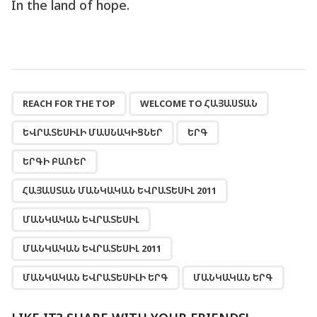
In the land of hope.
,
,
,
,
,
,
,
,
,
REACH FOR THE TOP
WELCOME TO ՀԱՅԱՍՏԱՆ
ԵՎՐԱՏԵՍԻԼԻ ՄԱՍՆԱԿԻՑՆԵՐ
ԵՐԳ
ԵՐԳԻ ԲԱՌԵՐ
ՀԱՅԱՍՏԱՆ ՄԱՆԿԱԿԱՆ ԵՎՐԱՏԵՍԻԼ 2011
ՄԱՆԿԱԿԱՆ ԵՎՐԱՏԵՍԻԼ
ՄԱՆԿԱԿԱՆ ԵՎՐԱՏԵՍԻԼ 2011
ՄԱՆԿԱԿԱՆ ԵՎՐԱՏԵՍԻԼԻ ԵՐԳ
ՄԱՆԿԱԿԱՆ ԵՐԳ