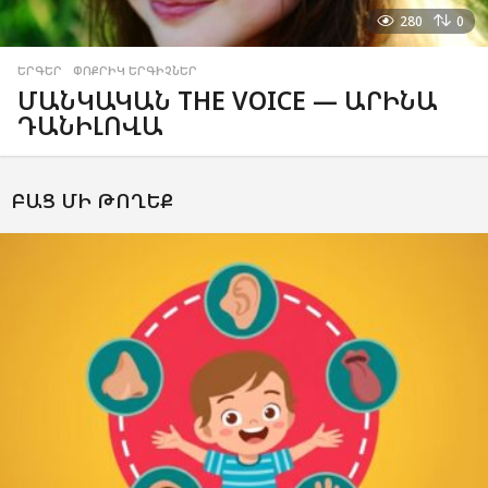
280
0
ԵՐԳԵՐ
,
ՓՈՔՐԻԿ ԵՐԳԻՉՆԵՐ
ՄԱՆԿԱԿԱՆ THE VOICE — ԱՐԻՆԱ
ԴԱՆԻԼՈՎԱ
ԲԱՑ ՄԻ ԹՈՂԵՔ