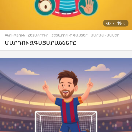
7
0
ԲՆՈՒԹՅՈՒՆ
,
ՀԵՏԱՔՐՔԻՐ
,
ՀԵՏԱՔՐՔԻՐ ՓԱՍՏԵՐ
,
ՄԱՐՄՆԻ ՄԱՍԵՐ
ՄԱՐԴՈՒ ԶԳԱՅԱՐԱՆՆԵՐԸ