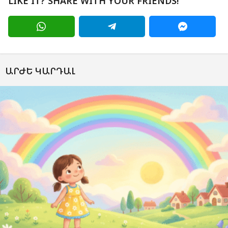
LIKE IT? SHARE WITH YOUR FRIENDS!
ԱՐԺԵ ԿԱՐԴԱԼ