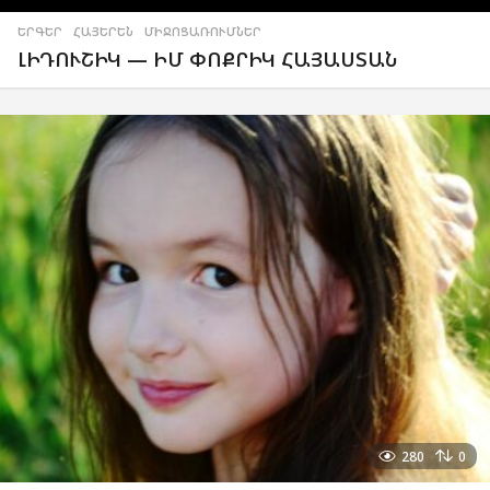
ԵՐԳԵՐ
,
ՀԱՅԵՐԵՆ
,
ՄԻՋՈՑԱՌՈՒՄՆԵՐ
ԼԻԴՈՒՇԻԿ — ԻՄ ՓՈՔՐԻԿ ՀԱՅԱՍՏԱՆ
280
0