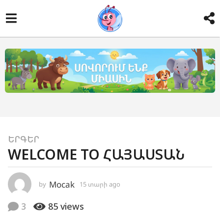
1
ԵՐԳԵՐ
WELCOME TO ՀԱՅԱՍՏԱՆ
5
տ
ա
Mocak
by
15 տարի ago
1
ր
4
տ
ի
3
85
views
ա
a