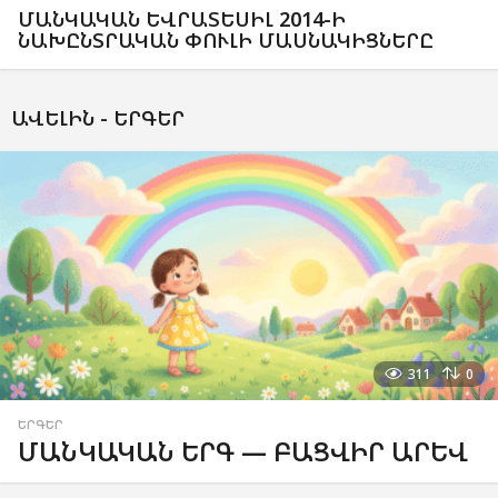
ՄԱՆԿԱԿԱՆ ԵՎՐԱՏԵՍԻԼ 2014-Ի
ՆԱԽԸՆՏՐԱԿԱՆ ՓՈՒԼԻ ՄԱՍՆԱԿԻՑՆԵՐԸ
ԱՎԵԼԻՆ -
ԵՐԳԵՐ
311
0
ԵՐԳԵՐ
ՄԱՆԿԱԿԱՆ ԵՐԳ — ԲԱՑՎԻՐ ԱՐԵՎ