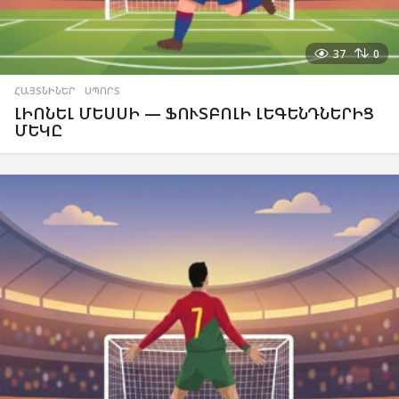
37
0
ՀԱՅՏՆԻՆԵՐ
,
ՍՊՈՐՏ
ԼԻՈՆԵԼ ՄԵՍՍԻ — ՖՈՒՏԲՈԼԻ ԼԵԳԵՆԴՆԵՐԻՑ
ՄԵԿԸ