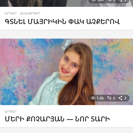
ԵՐԳԵՐ
,
ՀԵՏԱՔՐՔԻՐ
ԳՏՆԵԼ ՄԱՅՐԻԿԻՆ ՓԱԿ ԱՉՔԵՐՈՎ
1.6k
0
3
ԵՐԳԵՐ
ՄԵՐԻ ՔՈՉԱՐՅԱՆ — ՆՈՐ ՏԱՐԻ