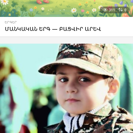
311
0
ԵՐԳԵՐ
ՄԱՆԿԱԿԱՆ ԵՐԳ — ԲԱՑՎԻՐ ԱՐԵՎ