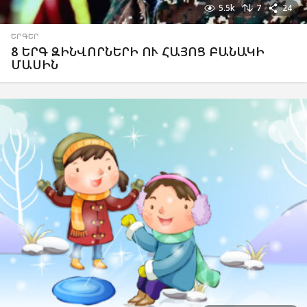
5.5k
7
24
ԵՐԳԵՐ
8 ԵՐԳ ԶԻՆՎՈՐՆԵՐԻ ՈՒ ՀԱՅՈՑ ԲԱՆԱԿԻ
ՄԱՍԻՆ