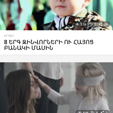
5.5k
7
24
ԵՐԳԵՐ
8 ԵՐԳ ԶԻՆՎՈՐՆԵՐԻ ՈՒ ՀԱՅՈՑ
ԲԱՆԱԿԻ ՄԱՍԻՆ
849
0
2