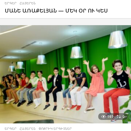
ԵՐԳԵՐ
,
ՀԱՅԵՐԵՆ
ՄԱՆԵ ԱՌԱՔԵԼՅԱՆ — ՄԵԿ ՕՐ ՈՒ ԿԵՍ
161
0
ԵՐԳԵՐ
,
ՀԱՅԵՐԵՆ
,
ՓՈՔՐԻԿ ԵՐԳԻՉՆԵՐ