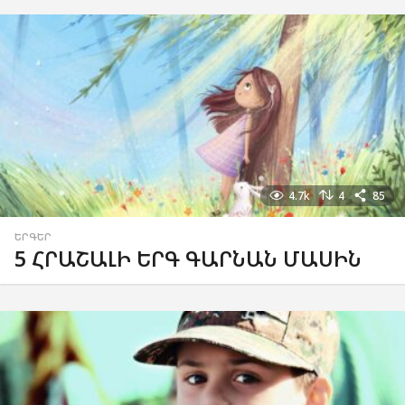
4.7k
4
85
ԵՐԳԵՐ
5 ՀՐԱՇԱԼԻ ԵՐԳ ԳԱՐՆԱՆ ՄԱՍԻՆ