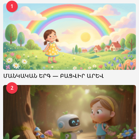
1
ՄԱՆԿԱԿԱՆ ԵՐԳ — ԲԱՑՎԻՐ ԱՐԵՎ
2