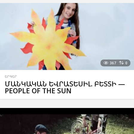
367
0
ԵՐԳԵՐ
ՄԱՆԿԱԿԱՆ ԵՎՐԱՏԵՍԻԼ. ԲԵՏՏԻ —
PEOPLE OF THE SUN