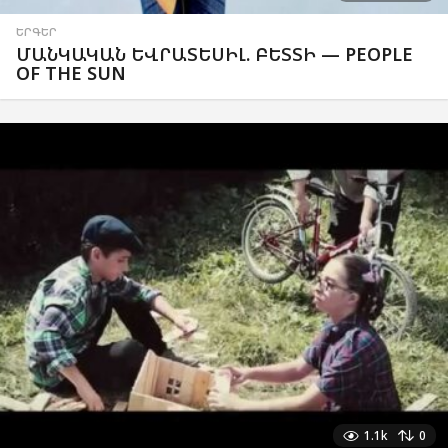
ԵՐԳԵՐ
ՄԱՆԿԱԿԱՆ ԵՎՐԱՏԵՍԻԼ. ԲԵՏՏԻ — PEOPLE
OF THE SUN
1.1k
0