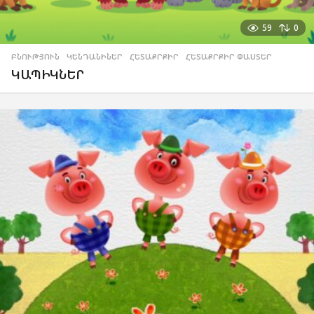
59
0
ԲՆՈՒԹՅՈՒՆ
,
ԿԵՆԴԱՆԻՆԵՐ
,
ՀԵՏԱՔՐՔԻՐ
,
ՀԵՏԱՔՐՔԻՐ ՓԱՍՏԵՐ
ԿԱՊԻԿՆԵՐ