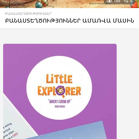
189
0
ԲԱՆԱՍՏԵՂԾՈՒԹՅՈՒՆՆԵՐ
ԲԱՆԱՍՏԵՂԾՈՒԹՅՈՒՆՆԵՐ ԱՄԱՌՎԱ ՄԱՍԻՆ