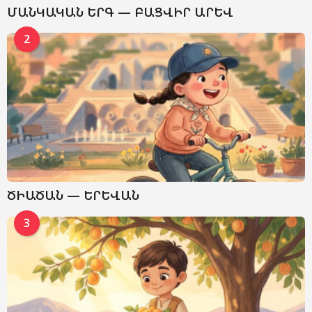
ՄԱՆԿԱԿԱՆ ԵՐԳ — ԲԱՑՎԻՐ ԱՐԵՎ
2
ԾԻԱԾԱՆ — ԵՐԵՎԱՆ
3