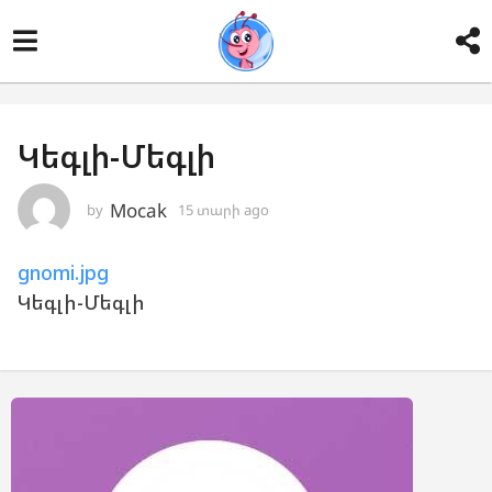
Կեգլի-Մեգլի
Mocak
by
15 տարի ago
1
5
տ
gnomi.jpg
ա
ր
Կեգլի-Մեգլի
ի
a
g
o