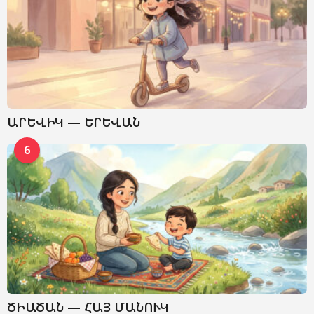
ԱՐԵՎԻԿ — ԵՐԵՎԱՆ
6
ԾԻԱԾԱՆ — ՀԱՅ ՄԱՆՈՒԿ