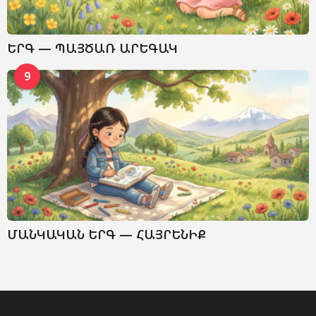
ԵՐԳ — ՊԱՅԾԱՌ ԱՐԵԳԱԿ
9
ՄԱՆԿԱԿԱՆ ԵՐԳ — ՀԱՅՐԵՆԻՔ