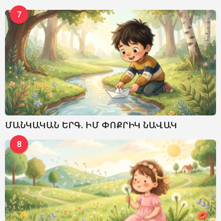
7
ՄԱՆԿԱԿԱՆ ԵՐԳ. ԻՄ ՓՈՔՐԻԿ ՆԱՎԱԿ
8