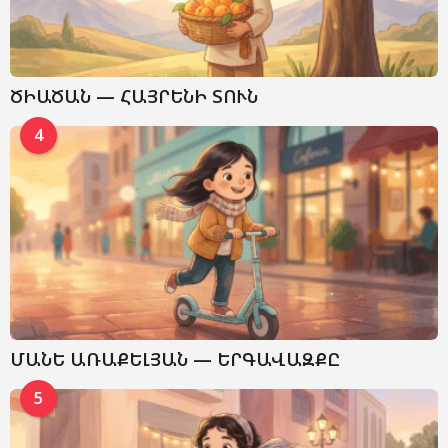
ԾԻԱԾԱՆ — ՀԱՅՐԵՆԻ ՏՈՒՆ
4
ՄԱՆԵ ԱՌԱՔԵԼՅԱՆ — ԵՐԳԱՎԱԶՔԸ
5