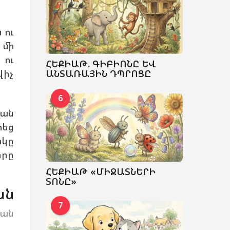
 ու
 մի
 ու
ՀԵՔԻԱԹ. ԳԻԲԻՈՆԸ ԵՎ
վիչ
ԱՆՏԱՌԱՅԻՆ ԴՊՐՈՑԸ
6
ղան
րեց
իկը
որը
ՀԵՔԻԱԹ «ՄԻՋԱՏՆԵՐԻ
ՏՈՆԸ»
ան
7
կան