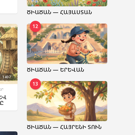
ԾԻԱԾԱՆ — ՀԱՅԱՍՏԱՆ
12
ԾԻԱԾԱՆ — ԵՐԵՎԱՆ
1407
13
ԵՐ
ԵՎ
Ը
ԾԻԱԾԱՆ — ՀԱՅՐԵՆԻ ՏՈՒՆ