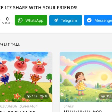
KE IT? SHARE WITH YOUR FRIENDS!
0
WhatsApp
Telegram
Messenge
SHARES
 ԿԱՐԴԱԼ
102
0
310
ԱՀՄԱՆՅԱՆ
,
ՀԵՔԻԱԹՆԵՐ
ԵՐԳԵՐ
ՄԱՆԿԱԿԱՆ ԵՐԳ —