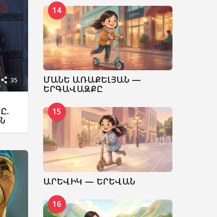
14
ՄԱՆԵ ԱՌԱՔԵԼՅԱՆ —
35
ԵՐԳԱՎԱԶՔԸ
Ը.
15
Ն
ԱՐԵՎԻԿ — ԵՐԵՎԱՆ
16