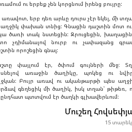
ռամում ու երբեք չեն կորցնում իրենց բույրը:
 առավոտ, երբ դեռ արևը դուրս չէր եկել, մի տղա
 աղջիկ փախան տնից: Գնացին դաշտին մոտ ու
կա ծառի տակ նստեցին: Զրուցեցին, խաղացին
տո չդիմանալով նուրբ ու չափազանց գրա
շտին որոշեցին գնալ:
շտը փայլում էր, ծփում գույների մեջ: Տ
սնելով առաջին ծաղիկը, պոկեց ու նվի
ջկան: Բույր առավ ու ականթարթի պես աղջ
րձավ գեղեցիկ մի ծաղիկ, իսկ տղան՝ թիթեռ, 
ընդհատ պտտվում էր ծաղկի գլխավերևում:
Մուշեղ Հովսեփյ
15 տարե