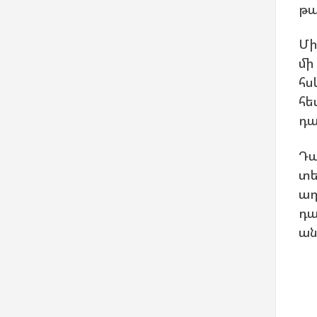
թա
Մի
մի
հս
հե
դա
Դա
տե
աղ
դա
ան