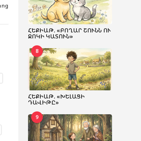
րոց
ՀԵՔԻԱԹ. «ԲՈՂԱՐ ՇՈՒՆՆ ՈՒ
ՋՈԿԻ ԿԱՏՈՒՆ»
8
ՀԵՔԻԱԹ. «ԽԵԼԱՑԻ
ԴԱՎԻԹԸ»
9