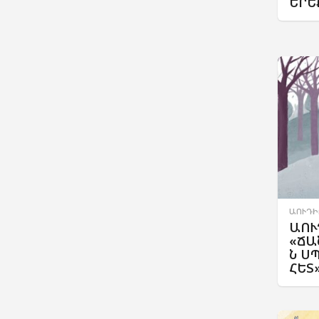
ԵՐԵ
ԱՈՒԴԻ
ԱՈՒ
«ՃԱ
Ն Ս
ՀԵՏ