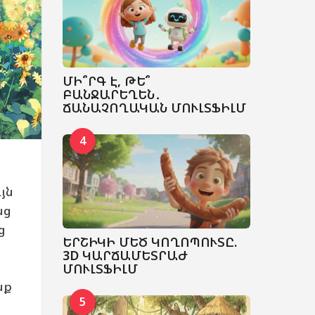
ՄԻ՞ՐԳ Է, ԹԵ՞
ԲԱՆՋԱՐԵՂԵՆ․
ՃԱՆԱՉՈՂԱԿԱՆ ՄՈՒԼՏՖԻԼՄ
4
յն
նց
ց
ԵՐՇԻԿԻ ՄԵԾ ԿՈՂՈՊՈՒՏԸ.
3D ԿԱՐՃԱՄԵՏՐԱԺ
ՄՈՒԼՏՖԻԼՄ
նք
5