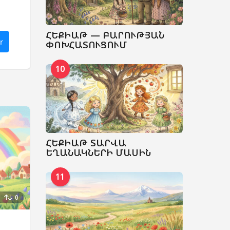
ՀԵՔԻԱԹ — ԲԱՐՈՒԹՅԱՆ
r
ՓՈԽՀԱՏՈՒՑՈՒՄ
10
ՀԵՔԻԱԹ ՏԱՐՎԱ
ԵՂԱՆԱԿՆԵՐԻ ՄԱՍԻՆ
11
0