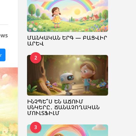
ews
ՄԱՆԿԱԿԱՆ ԵՐԳ — ԲԱՑՎԻՐ
ԱՐԵՎ
r
2
ԻՆՉՊԵ՞Ս ԵՆ ԱՃՈՒՄ
ՍՆԿԵՐԸ․ ՃԱՆԱՉՈՂԱԿԱՆ
ՄՈՒԼՏՖԻԼՄ
3