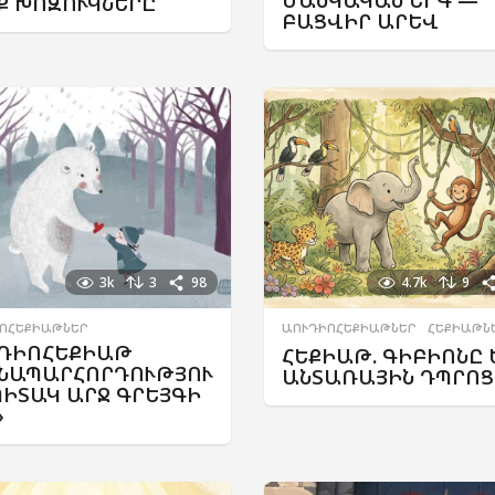
Ք ԽՈԶՈՒԿՆԵՐԸ
ԲԱՑՎԻՐ ԱՐԵՎ
3k
3
98
4.7k
9
ՈՀԵՔԻԱԹՆԵՐ
ԱՈՒԴԻՈՀԵՔԻԱԹՆԵՐ
,
ՀԵՔԻԱԹՆ
ԴԻՈՀԵՔԻԱԹ
ՀԵՔԻԱԹ. ԳԻԲԻՈՆԸ 
ՆԱՊԱՐՀՈՐԴՈՒԹՅՈՒ
ԱՆՏԱՌԱՅԻՆ ԴՊՐՈՑ
ՊԻՏԱԿ ԱՐՋ ԳՐԵՅԳԻ
»