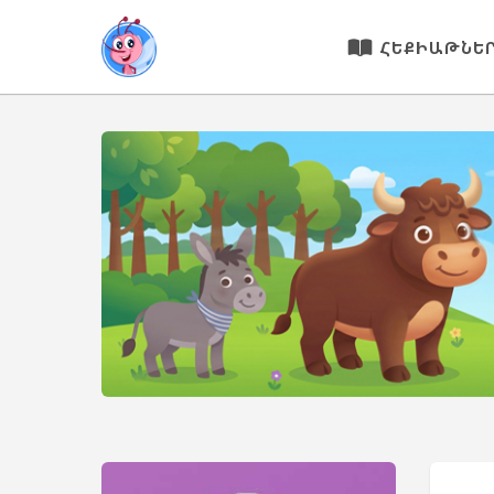
ՀԵՔԻԱԹՆԵ