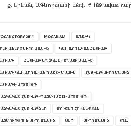
ք. Երևան, Ս.Գևորգյանի անվ. # 189 ավագ դպ
,
,
,
,
,
,
,
,
,
,
,
,
,
,
,
,
OCAK STORY 2011
MOCAK.AM
ԱՂՋԻԿ
ՐԵԽԱՆԵՐԸ ՍԻՐՈ ՄԱՍԻՆ
ԿԱԽԱՐԴԱԿԱՆ ՀԵՔԻԱԹ
ԵՔԻԱԹ
ՀԵՔԻԱԹ ԱՂՋԿԱ ԵՒ ՏՂԱՅԻ ՄԱՍԻՆ
ԵՔԻԱԹ ԿԱԽԱՐԴԱԿԱՆ ԴԱՇՏԻ ՄԱՍԻՆ
ՀԵՔԻԱԹ ՍԻՐՈ ՄԱՍԻՆ
ԵՔԻԱԹԻ ՄՐՑՈՒՅԹ
ԱՆԿԱԿԱՆ ՀԵՔԻԱԹ-ՊԱՏՄՎԱԾՔԻ ՄՐՑՈՒՅԹ
ԱՆԿԱԿԱՆ ՀԵՔԻԱԹՆԵՐ
ՄՈՒՇԵՂ ՀՈՎՍԵՓՅԱՆ
ԱՏՄՈՒԹՅՈՒՆ ՍԻՐՈ ՄԱՍԻՆ
ՍԵՐ
ՍԻՐՈ ՄԱՍԻՆ
ՏՂԱ