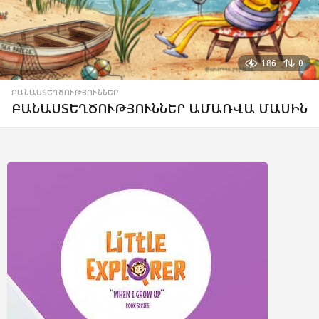
186
0
ԲԱՆԱՍՏԵՂԾՈՒԹՅՈՒՆՆԵՐ
ԲԱՆԱՍՏԵՂԾՈՒԹՅՈՒՆՆԵՐ ԱՄԱՌՎԱ ՄԱՍԻՆ