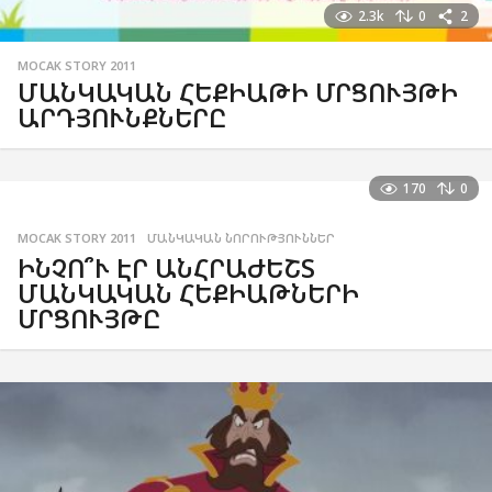
2.3k
0
2
MOCAK STORY 2011
ՄԱՆԿԱԿԱՆ ՀԵՔԻԱԹԻ ՄՐՑՈՒՅԹԻ
ԱՐԴՅՈՒՆՔՆԵՐԸ
170
0
MOCAK STORY 2011
,
ՄԱՆԿԱԿԱՆ ՆՈՐՈՒԹՅՈՒՆՆԵՐ
ԻՆՉՈ՞Ւ ԷՐ ԱՆՀՐԱԺԵՇՏ
ՄԱՆԿԱԿԱՆ ՀԵՔԻԱԹՆԵՐԻ
ՄՐՑՈՒՅԹԸ