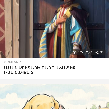
4.2k
0
35
ՀԵՔԻԱԹՆԵՐ
ԱՄԵՆԱՊԻՏԱՆԻ ԲԱՆԸ. ԱՎԵՏԻՔ
ԻՍԱՀԱԿՅԱՆ