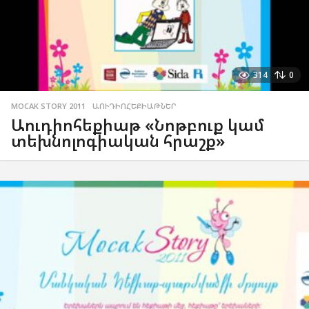
314
0
MOCAK STORY 2011
,
ԱՈՒԴԻՈՀԵՔԻԱԹՆԵՐ
Աուդիոհեքիաթ «Նոթբուք կամ
տեխնոլոգիական հրաշք»