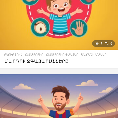
7
0
ԲՆՈՒԹՅՈՒՆ
,
ՀԵՏԱՔՐՔԻՐ
,
ՀԵՏԱՔՐՔԻՐ ՓԱՍՏԵՐ
,
ՄԱՐՄՆԻ ՄԱՍԵՐ
ՄԱՐԴՈՒ ԶԳԱՅԱՐԱՆՆԵՐԸ