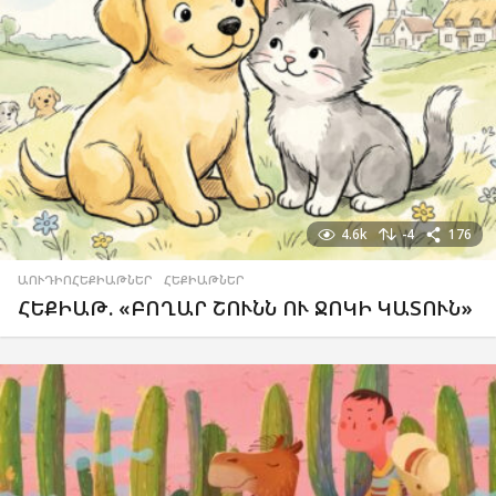
4.6k
-4
176
ԱՈՒԴԻՈՀԵՔԻԱԹՆԵՐ
,
ՀԵՔԻԱԹՆԵՐ
ՀԵՔԻԱԹ. «ԲՈՂԱՐ ՇՈՒՆՆ ՈՒ ՋՈԿԻ ԿԱՏՈՒՆ»