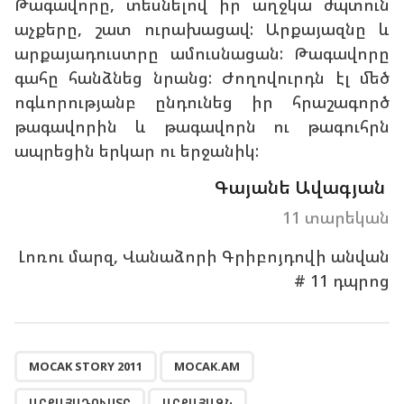
Թագավորը, տեսնելով իր աղջկա ժպտուն
աչքերը, շատ ուրախացավ: Արքայազնը և
արքայադուստրը ամուսնացան: Թագավորը
գահը հանձնեց նրանց: Ժողովուրդն էլ մեծ
ոգևորությանբ ընդունեց իր հրաշագործ
թագավորին և թագավորն ու թագուհրն
ապրեցին երկար ու երջանիկ:
Գայանե Ավագյան
11 տարեկան
Լոռու մարզ, Վանաձորի Գրիբոյդովի անվան
# 11 դպրոց
,
,
,
,
,
,
,
,
,
MOCAK STORY 2011
MOCAK.AM
ԱՐՔԱՅԱԴՈՒՍՏՐ
ԱՐՔԱՅԱԶՆ