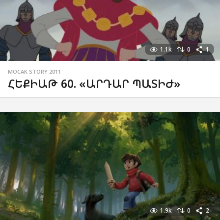
1.1k
0
1
MOCAK STORY 2011
ՀԵՔԻԱԹ 60. «ԱՐԴԱՐ ՊԱՏԻԺ»
1.9k
0
2