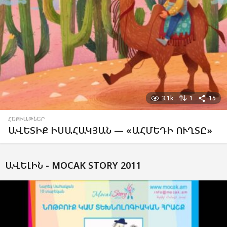
3.1k
1
15
ՀԵՔԻԱԹՆԵՐ
ԱՎԵՏԻՔ ԻՍԱՀԱԿՅԱՆ — «ԱՀՄԵԴԻ ՈՒՂՏԸ»
ԱՎԵԼԻՆ -
MOCAK STORY 2011