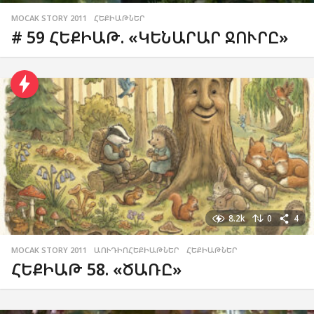
MOCAK STORY 2011
,
ՀԵՔԻԱԹՆԵՐ
# 59 ՀԵՔԻԱԹ. «ԿԵՆԱՐԱՐ ՋՈՒՐԸ»
8.2k
0
4
MOCAK STORY 2011
,
ԱՈՒԴԻՈՀԵՔԻԱԹՆԵՐ
,
ՀԵՔԻԱԹՆԵՐ
ՀԵՔԻԱԹ 58. «ԾԱՌԸ»