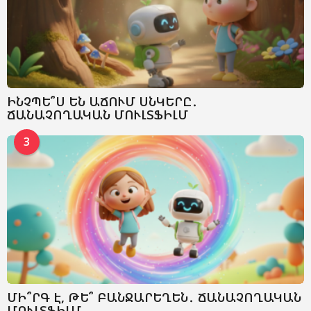
ԻՆՉՊԵ՞Ս ԵՆ ԱՃՈՒՄ ՍՆԿԵՐԸ․
ՃԱՆԱՉՈՂԱԿԱՆ ՄՈՒԼՏՖԻԼՄ
3
ՄԻ՞ՐԳ Է, ԹԵ՞ ԲԱՆՋԱՐԵՂԵՆ․ ՃԱՆԱՉՈՂԱԿԱՆ
ՄՈՒԼՏՖԻԼՄ