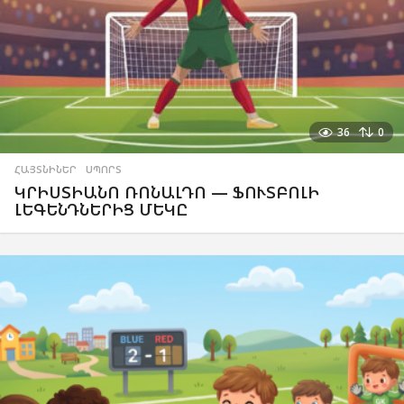
36
0
ՀԱՅՏՆԻՆԵՐ
,
ՍՊՈՐՏ
ԿՐԻՍՏԻԱՆՈ ՌՈՆԱԼԴՈ — ՖՈՒՏԲՈԼԻ
ԼԵԳԵՆԴՆԵՐԻՑ ՄԵԿԸ