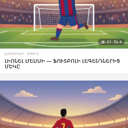
37
0
ՀԱՅՏՆԻՆԵՐ
,
ՍՊՈՐՏ
ԼԻՈՆԵԼ ՄԵՍՍԻ — ՖՈՒՏԲՈԼԻ ԼԵԳԵՆԴՆԵՐԻՑ
ՄԵԿԸ