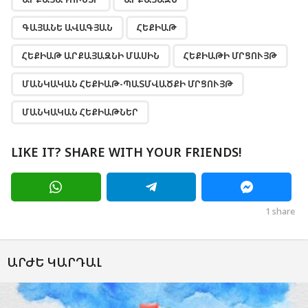
ԳԱՅԱՆԵ ԱՎԱԳՅԱՆ
ՀԵՔԻԱԹ
ՀԵՔԻԱԹ ԱՐՔԱՅԱԶՆԻ ՄԱՍԻՆ
ՀԵՔԻԱԹԻ ՄՐՑՈՒՅԹ
ՄԱՆԿԱԿԱՆ ՀԵՔԻԱԹ-ՊԱՏՄՎԱԾՔԻ ՄՐՑՈՒՅԹ
ՄԱՆԿԱԿԱՆ ՀԵՔԻԱԹՆԵՐ
LIKE IT? SHARE WITH YOUR FRIENDS!
1
share
ԱՐԺԵ ԿԱՐԴԱԼ