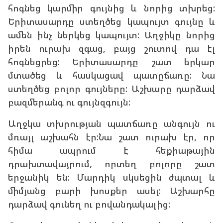
հոգնեց կարմիր գույնից և նորից տխրեց:
Երիտասարդը ստեղծեց կապույտ գույնը և
ամեն ինչ ներկեց կապույտ: Աղջիկը նորից
իրեն ուրախ զգաց, բայց շուտով դա էլ
հոգնեցրեց: Երիտասարդը շատ երկար
մտածեց և հասկացավ պատըճառը: Նա
ստեղծեց բոլոր գույները: Աշխարը դարձավ
բազմերանգ ու գույնզգույն:
Աղջկա տխրության պատճառը անգույն ու
մռայլ աշխահն էր:Նա շատ ուրախ էր, որ
հիմա ապրում է հեքիաթային
դրախտավայրում, որտեղ բոլորը շատ
երջանիկ են: Մարդիկ սկսեցին ժպտալ և
միմյանց բարի խոսքեր ասել: Աշխարհը
դարձավ գունեղ ու բովանդակալից: