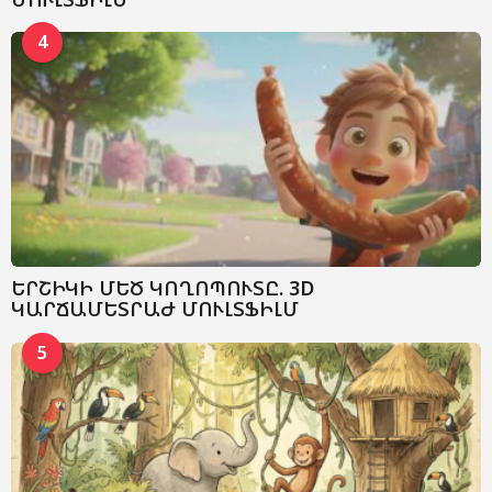
4
ԵՐՇԻԿԻ ՄԵԾ ԿՈՂՈՊՈՒՏԸ. 3D
ԿԱՐՃԱՄԵՏՐԱԺ ՄՈՒԼՏՖԻԼՄ
5