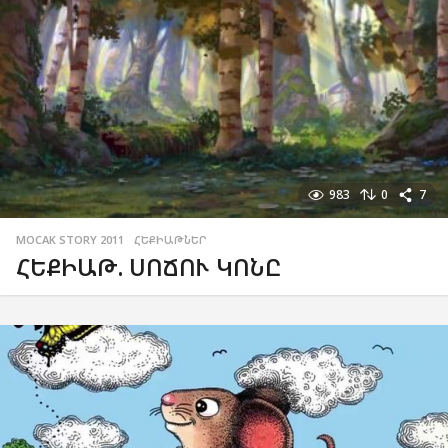
983
0
7
MOCAK STORY 2011
,
ՀԵՔԻԱԹՆԵՐ
ՀԵՔԻԱԹ. ՍՈՃՈՒ ԿՈՆԸ