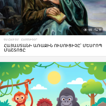
68
0
ԵՍ ՀԱՅ ԵՄ
,
ՀԱՅՏՆԻՆԵՐ
ՀԱՅԱՍՏԱՆԻ ԱՌԱՋԻՆ ՈՒՍՈՒՑԻՉԸ՝ ՄԵՍՐՈՊ
ՄԱՇՏՈՑԸ