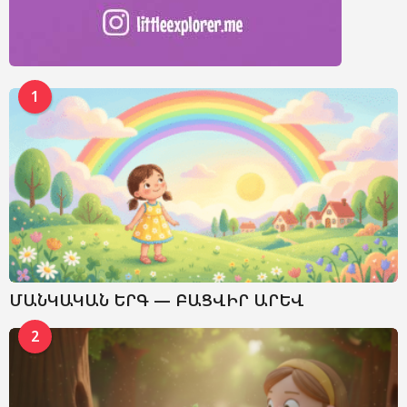
1
ՄԱՆԿԱԿԱՆ ԵՐԳ — ԲԱՑՎԻՐ ԱՐԵՎ
2