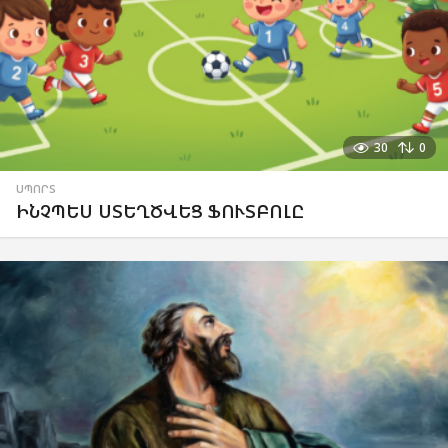
30
0
ՍՊՈՐՏ
ԻՆՉՊԵՍ ՍՏԵՂԾՎԵՑ ՖՈՒՏԲՈԼԸ