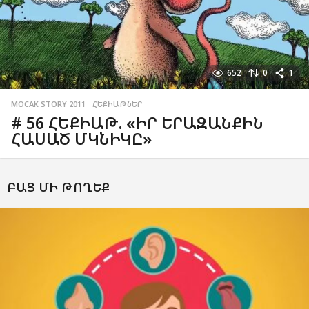
652
0
1
MOCAK STORY 2011
,
ՀԵՔԻԱԹՆԵՐ
# 56 ՀԵՔԻԱԹ. «ԻՐ ԵՐԱԶԱՆՔԻՆ
ՀԱՍԱԾ ՄԿՆԻԿԸ»
ԲԱՑ ՄԻ ԹՈՂԵՔ