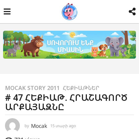
1
MOCAK STORY 2011
,
ՀԵՔԻԱԹՆԵՐ
# 47 ՀԵՔԻԱԹ. ՀՐԱՇԱԳՈՐԾ
5
ԱՐՔԱՅԱԶՆԸ
տ
ա
ր
Mocak
by
15 տարի ago
2
ի
ա
a
մ