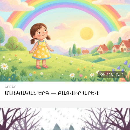
308
0
ԵՐԳԵՐ
ՄԱՆԿԱԿԱՆ ԵՐԳ — ԲԱՑՎԻՐ ԱՐԵՎ