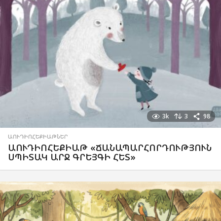
3k
3
98
ԱՈՒԴԻՈՀԵՔԻԱԹՆԵՐ
ԱՈՒԴԻՈՀԵՔԻԱԹ «ՃԱՆԱՊԱՐՀՈՐԴՈՒԹՅՈՒՆ
ՍՊԻՏԱԿ ԱՐՋ ԳՐԵՅԳԻ ՀԵՏ»