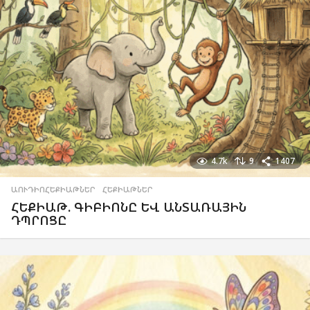
4.7k
9
1407
ԱՈՒԴԻՈՀԵՔԻԱԹՆԵՐ
,
ՀԵՔԻԱԹՆԵՐ
ՀԵՔԻԱԹ. ԳԻԲԻՈՆԸ ԵՎ ԱՆՏԱՌԱՅԻՆ
ԴՊՐՈՑԸ