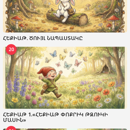
ՀԵՔԻԱԹ. ԾՈՒՅԼ ՆԱՊԱՍՏԱԿԸ
20
ՀԵՔԻԱԹ 1.«ՀԵՔԻԱԹ ՓՈՔՐԻԿ ԹԶՈՒԿԻ
ՄԱՍԻՆ»