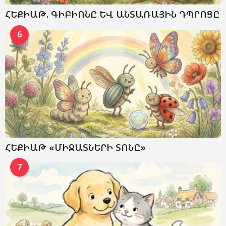
ՀԵՔԻԱԹ. ԳԻԲԻՈՆԸ ԵՎ ԱՆՏԱՌԱՅԻՆ ԴՊՐՈՑԸ
6
ՀԵՔԻԱԹ «ՄԻՋԱՏՆԵՐԻ ՏՈՆԸ»
7