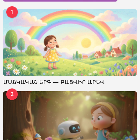
1
ՄԱՆԿԱԿԱՆ ԵՐԳ — ԲԱՑՎԻՐ ԱՐԵՎ
2