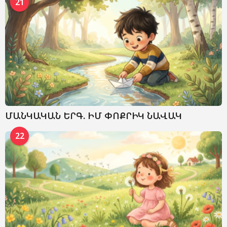
21
ՄԱՆԿԱԿԱՆ ԵՐԳ. ԻՄ ՓՈՔՐԻԿ ՆԱՎԱԿ
22