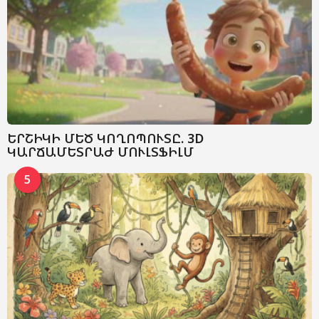
ԵՐՇԻԿԻ ՄԵԾ ԿՈՂՈՊՈՒՏԸ. 3D
ԿԱՐՃԱՄԵՏՐԱԺ ՄՈՒԼՏՖԻԼՄ
5