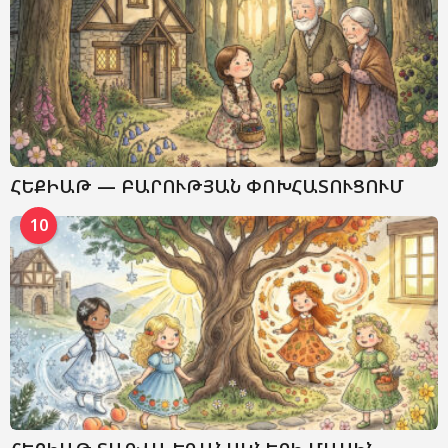
ՀԵՔԻԱԹ — ԲԱՐՈՒԹՅԱՆ ՓՈԽՀԱՏՈՒՑՈՒՄ
10