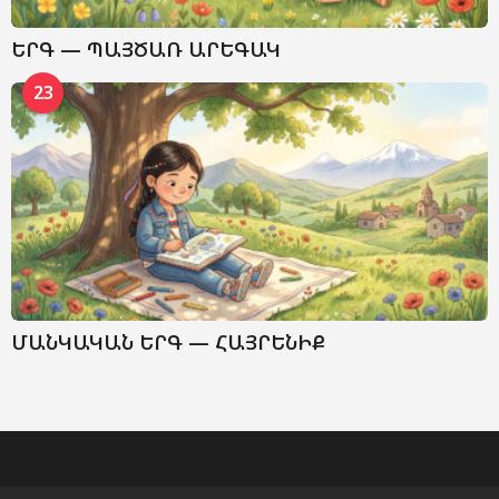
ԵՐԳ — ՊԱՅԾԱՌ ԱՐԵԳԱԿ
23
ՄԱՆԿԱԿԱՆ ԵՐԳ — ՀԱՅՐԵՆԻՔ