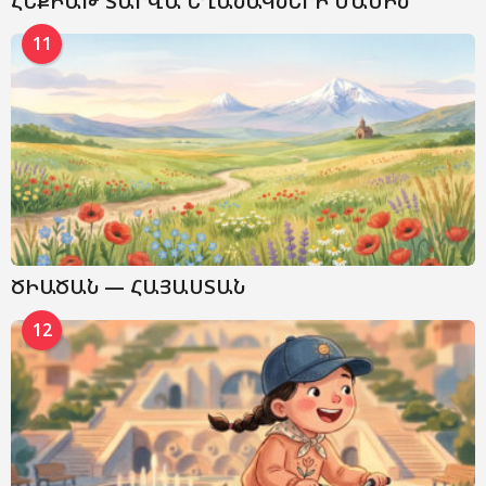
ՀԵՔԻԱԹ ՏԱՐՎԱ ԵՂԱՆԱԿՆԵՐԻ ՄԱՍԻՆ
11
ԾԻԱԾԱՆ — ՀԱՅԱՍՏԱՆ
12