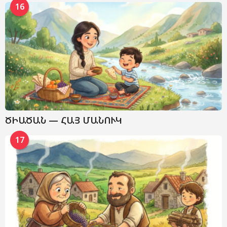
16
ԾԻԱԾԱՆ — ՀԱՅ ՄԱՆՈՒԿ
17