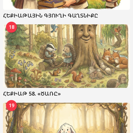
ՀԵՔԻԱԹԱՅԻՆ ԳՅՈՒՂԻ ԳԱՂՏՆԻՔԸ
18
ՀԵՔԻԱԹ 58. «ԾԱՌԸ»
19