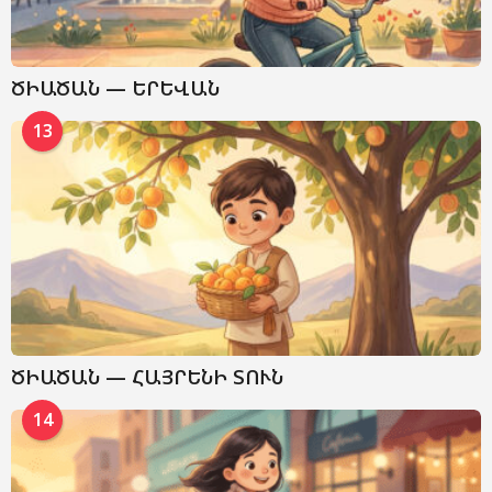
ԾԻԱԾԱՆ — ԵՐԵՎԱՆ
13
ԾԻԱԾԱՆ — ՀԱՅՐԵՆԻ ՏՈՒՆ
14