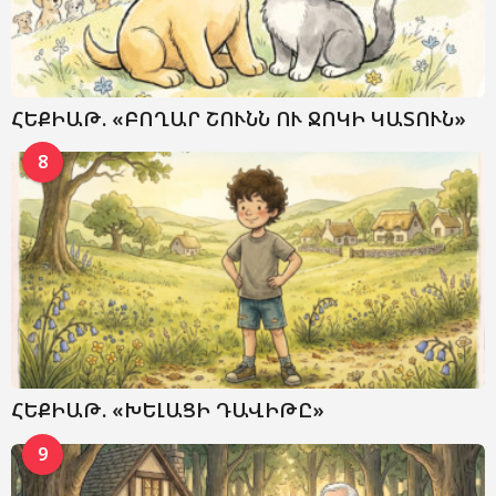
ՀԵՔԻԱԹ. «ԲՈՂԱՐ ՇՈՒՆՆ ՈՒ ՋՈԿԻ ԿԱՏՈՒՆ»
8
ՀԵՔԻԱԹ. «ԽԵԼԱՑԻ ԴԱՎԻԹԸ»
9