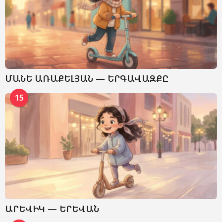
ՄԱՆԵ ԱՌԱՔԵԼՅԱՆ — ԵՐԳԱՎԱԶՔԸ
15
ԱՐԵՎԻԿ — ԵՐԵՎԱՆ