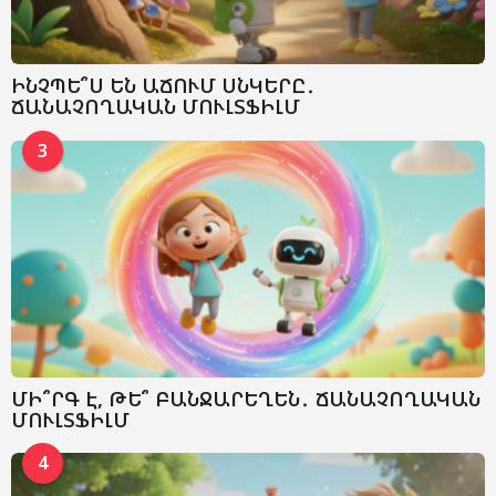
ԻՆՉՊԵ՞Ս ԵՆ ԱՃՈՒՄ ՍՆԿԵՐԸ․
ՃԱՆԱՉՈՂԱԿԱՆ ՄՈՒԼՏՖԻԼՄ
3
ՄԻ՞ՐԳ Է, ԹԵ՞ ԲԱՆՋԱՐԵՂԵՆ․ ՃԱՆԱՉՈՂԱԿԱՆ
ՄՈՒԼՏՖԻԼՄ
4