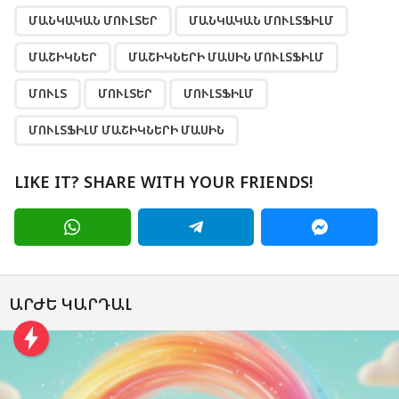
ՄԱՆԿԱԿԱՆ ՄՈՒԼՏԵՐ
ՄԱՆԿԱԿԱՆ ՄՈՒԼՏՖԻԼՄ
ՄԱՇԻԿՆԵՐ
ՄԱՇԻԿՆԵՐԻ ՄԱՍԻՆ ՄՈՒԼՏՖԻԼՄ
ՄՈՒԼՏ
ՄՈՒԼՏԵՐ
ՄՈՒԼՏՖԻԼՄ
ՄՈՒԼՏՖԻԼՄ ՄԱՇԻԿՆԵՐԻ ՄԱՍԻՆ
LIKE IT? SHARE WITH YOUR FRIENDS!
ԱՐԺԵ ԿԱՐԴԱԼ