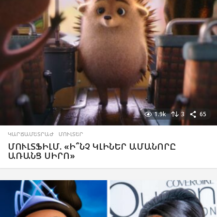
1.9k
3
65
ԿԱՐՃԱՄԵՏՐԱԺ
,
ՄՈՒԼՏԵՐ
ՄՈՒԼՏՖԻԼՄ. «Ի՞ՆՉ ԿԼԻՆԵՐ ԱՄԱՆՈՐԸ
ԱՌԱՆՑ ՍԻՐՈ»