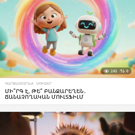
243
0
ԿԱՐՃԱՄԵՏՐԱԺ
,
ՄՈՒԼՏԵՐ
ՄԻ՞ՐԳ Է, ԹԵ՞ ԲԱՆՋԱՐԵՂԵՆ․
ՃԱՆԱՉՈՂԱԿԱՆ ՄՈՒԼՏՖԻԼՄ