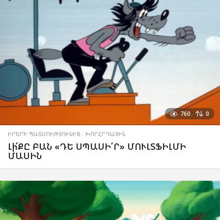
760
0
ԻՐԵՐԻ ՊԱՏՄՈՒԹՅՈՒՆԻՑ
,
ԽՈՐՀՐԴԱՅԻՆ
Լի՜ՔԸ ԲԱՆ «ԴԵ ՍՊԱՍԻ՛Ր» ՄՈՒԼՏՖԻԼՄԻ
ՄԱՍԻՆ