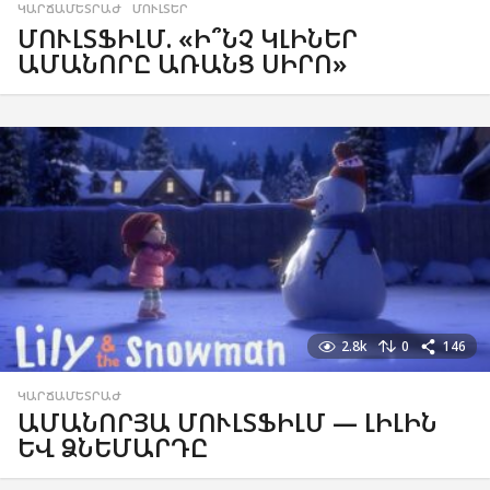
ԿԱՐՃԱՄԵՏՐԱԺ
,
ՄՈՒԼՏԵՐ
ՄՈՒԼՏՖԻԼՄ. «Ի՞ՆՉ ԿԼԻՆԵՐ
ԱՄԱՆՈՐԸ ԱՌԱՆՑ ՍԻՐՈ»
2.8k
0
146
ԿԱՐՃԱՄԵՏՐԱԺ
ԱՄԱՆՈՐՅԱ ՄՈՒԼՏՖԻԼՄ — ԼԻԼԻՆ
ԵՎ ՁՆԵՄԱՐԴԸ