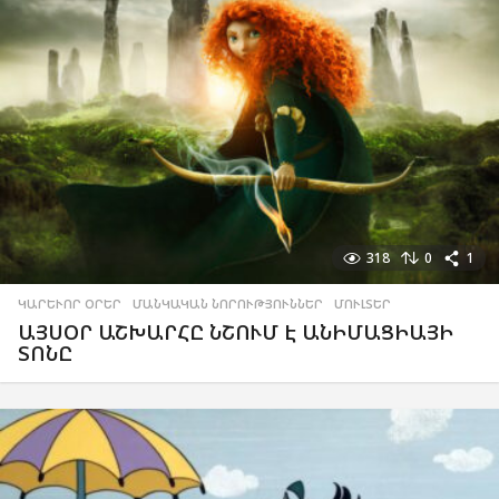
318
0
1
ԿԱՐԵՒՈՐ ՕՐԵՐ
,
ՄԱՆԿԱԿԱՆ ՆՈՐՈՒԹՅՈՒՆՆԵՐ
,
ՄՈՒԼՏԵՐ
ԱՅՍՕՐ ԱՇԽԱՐՀԸ ՆՇՈՒՄ Է ԱՆԻՄԱՑԻԱՅԻ
ՏՈՆԸ