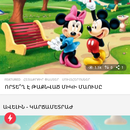
1.1k
0
1
FEATURED
,
ՀԵՏԱՔՐՔԻՐ ՓԱՍՏԵՐ
,
ՄՈՒԼՏՀԵՐՈՍՆԵՐ
ՈՐՏԵ՞Ղ Է ԹԱՔՆՎԱԾ ՄԻԿԻ ՄԱՈՒՍԸ
ԱՎԵԼԻՆ -
ԿԱՐՃԱՄԵՏՐԱԺ