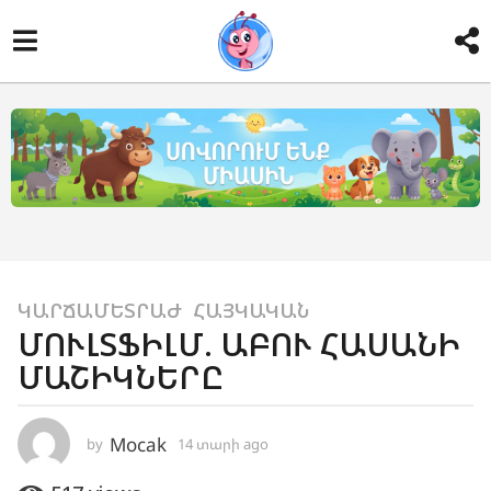
1
ԿԱՐՃԱՄԵՏՐԱԺ
,
ՀԱՅԿԱԿԱՆ
ՄՈՒԼՏՖԻԼՄ. ԱԲՈՒ ՀԱՍԱՆԻ
4
ՄԱՇԻԿՆԵՐԸ
տ
ա
ր
Mocak
by
14 տարի ago
2
ի
ա
a
մ