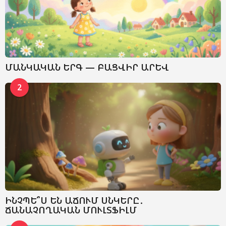
ՄԱՆԿԱԿԱՆ ԵՐԳ — ԲԱՑՎԻՐ ԱՐԵՎ
2
ԻՆՉՊԵ՞Ս ԵՆ ԱՃՈՒՄ ՍՆԿԵՐԸ․
ՃԱՆԱՉՈՂԱԿԱՆ ՄՈՒԼՏՖԻԼՄ