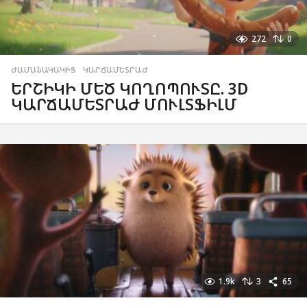
272
0
ԺԱՄԱՆԱԿԱԿԻՑ
,
ԿԱՐՃԱՄԵՏՐԱԺ
ԵՐՇԻԿԻ ՄԵԾ ԿՈՂՈՊՈՒՏԸ. 3D
ԿԱՐՃԱՄԵՏՐԱԺ ՄՈՒԼՏՖԻԼՄ
1.9k
3
65