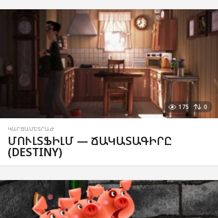
175
0
ԿԱՐՃԱՄԵՏՐԱԺ
ՄՈՒԼՏՖԻԼՄ — ՃԱԿԱՏԱԳԻՐԸ
(DESTINY)