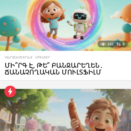
243
0
ԿԱՐՃԱՄԵՏՐԱԺ
,
ՄՈՒԼՏԵՐ
ՄԻ՞ՐԳ Է, ԹԵ՞ ԲԱՆՋԱՐԵՂԵՆ․
ՃԱՆԱՉՈՂԱԿԱՆ ՄՈՒԼՏՖԻԼՄ