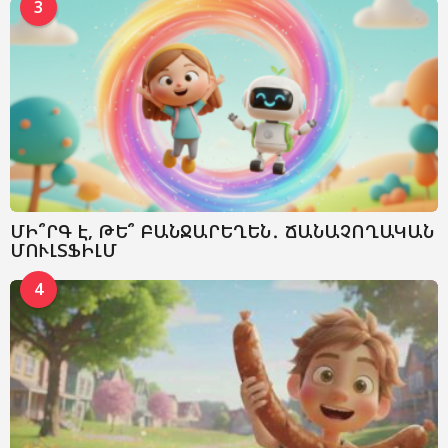
3
ՄԻ՞ՐԳ Է, ԹԵ՞ ԲԱՆՋԱՐԵՂԵՆ․ ՃԱՆԱՉՈՂԱԿԱՆ
ՄՈՒԼՏՖԻԼՄ
4