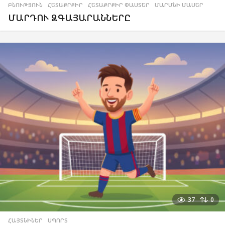
ԲՆՈՒԹՅՈՒՆ
,
ՀԵՏԱՔՐՔԻՐ
,
ՀԵՏԱՔՐՔԻՐ ՓԱՍՏԵՐ
,
ՄԱՐՄՆԻ ՄԱՍԵՐ
ՄԱՐԴՈՒ ԶԳԱՅԱՐԱՆՆԵՐԸ
37
0
ՀԱՅՏՆԻՆԵՐ
,
ՍՊՈՐՏ