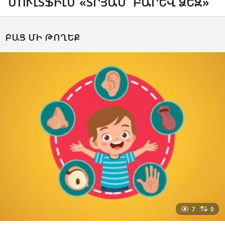
ՄՈՒԼՏՖԻԼՄ «ՏՐՅԱՄ՝ ԲԱՐԵՎ ՁԵԶ»
ԲԱՑ ՄԻ ԹՈՂԵՔ
7
0