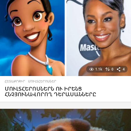
1.1k
0
4
ՀԵՏԱՔՐՔԻՐ
,
ՄՈՒԼՏՀԵՐՈՍՆԵՐ
ՄՈՒԼՏՀԵՐՈՍՆԵՐՆ ՈՒ ԻՐԵՆՑ
ՀՆՉՅՈՒՆԱՎՈՐՈՂ ԴԵՐԱՍԱՆՆԵՐԸ