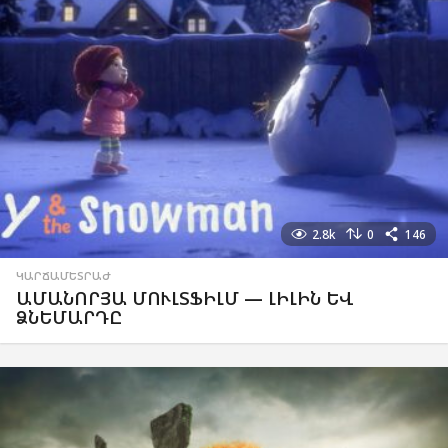
2.8k
0
146
ԿԱՐՃԱՄԵՏՐԱԺ
ԱՄԱՆՈՐՅԱ ՄՈՒԼՏՖԻԼՄ — ԼԻԼԻՆ ԵՎ
ՁՆԵՄԱՐԴԸ