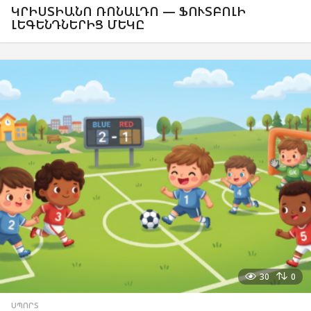
ԿՐԻՍՏԻԱՆՈ ՌՈՆԱԼԴՈ — ՖՈՒՏԲՈԼԻ
ԼԵԳԵՆԴՆԵՐԻՑ ՄԵԿԸ
30
0
ՍՊՈՐՏ