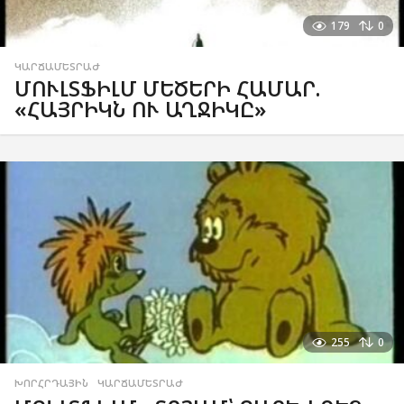
179
0
ԿԱՐՃԱՄԵՏՐԱԺ
ՄՈՒԼՏՖԻԼՄ ՄԵԾԵՐԻ ՀԱՄԱՐ.
«ՀԱՅՐԻԿՆ ՈՒ ԱՂՋԻԿԸ»
255
0
ԽՈՐՀՐԴԱՅԻՆ
,
ԿԱՐՃԱՄԵՏՐԱԺ