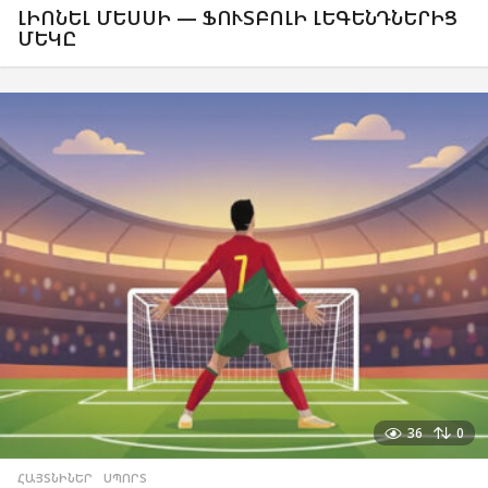
ԼԻՈՆԵԼ ՄԵՍՍԻ — ՖՈՒՏԲՈԼԻ ԼԵԳԵՆԴՆԵՐԻՑ
ՄԵԿԸ
36
0
ՀԱՅՏՆԻՆԵՐ
,
ՍՊՈՐՏ