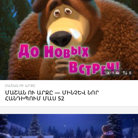
1.4k
0
ՄԱՇԱՆ ՈՒ ԱՐՋԸ
ՄԱՇԱՆ ՈՒ ԱՐՋԸ — ՄԻՆՉԵՎ ՆՈՐ
ՀԱՆԴԻՊՈՒՄ ՄԱՍ 52