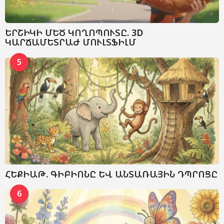
ԵՐՇԻԿԻ ՄԵԾ ԿՈՂՈՊՈՒՏԸ. 3D
ԿԱՐՃԱՄԵՏՐԱԺ ՄՈՒԼՏՖԻԼՄ
5
ՀԵՔԻԱԹ. ԳԻԲԻՈՆԸ ԵՎ ԱՆՏԱՌԱՅԻՆ ԴՊՐՈՑԸ
6