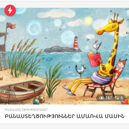
187
0
ԲԱՆԱՍՏԵՂԾՈՒԹՅՈՒՆՆԵՐ
ԲԱՆԱՍՏԵՂԾՈՒԹՅՈՒՆՆԵՐ ԱՄԱՌՎԱ ՄԱՍԻՆ