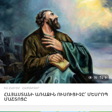
70
0
ԵՍ ՀԱՅ ԵՄ
,
ՀԱՅՏՆԻՆԵՐ
ՀԱՅԱՍՏԱՆԻ ԱՌԱՋԻՆ ՈՒՍՈՒՑԻՉԸ՝ ՄԵՍՐՈՊ
ՄԱՇՏՈՑԸ