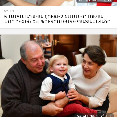
ՍՊՈՐՏ
5-ԱՄՅԱ ԱՂՋԿԱ ՀՈՒԶԻՉ ՆԱՄԱԿԸ ԼՈՒԿԱ
ՄՈԴՐԻՉԻՆ ԵՎ ՖՈՒՏԲՈԼԻՍՏԻ ՊԱՏԱՍԽԱՆԸ
743
0
163