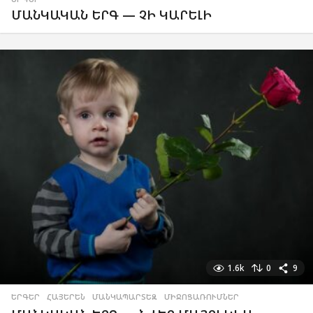
ՄԱՆԿԱԿԱՆ ԵՐԳ — ՉԻ ԿԱՐԵԼԻ
1.6k
0
9
ԵՐԳԵՐ
,
ՀԱՅԵՐԵՆ
,
ՄԱՆԿԱՊԱՐՏԵԶ
,
ՄԻՋՈՑԱՌՈՒՄՆԵՐ