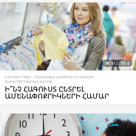
312
0
ԽՈՐՀՈՒՐԴՆԵՐ
,
ՄԱՆԿԱԿԱՆ ՀԱԳՈՒՍՏ ԵՒ ՍԵՆՅԱԿ
,
ՆԱԽԱԴՊՐՈՑԱԿԱՆ ՏԱՐԻՔ
Ի՞ՆՉ ՀԱԳՈՒՍՏ ԸՆՏՐԵԼ
ԱՄԵՆԱՓՈՔՐԻԿՆԵՐԻ ՀԱՄԱՐ