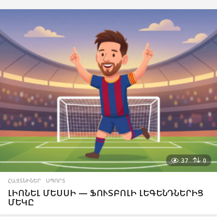
37
0
ՀԱՅՏՆԻՆԵՐ
,
ՍՊՈՐՏ
ԼԻՈՆԵԼ ՄԵՍՍԻ — ՖՈՒՏԲՈԼԻ ԼԵԳԵՆԴՆԵՐԻՑ
ՄԵԿԸ