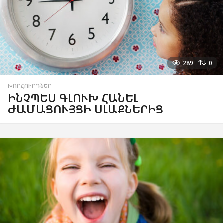
289
0
ԽՈՐՀՈՒՐԴՆԵՐ
ԻՆՉՊԵՍ ԳԼՈՒԽ ՀԱՆԵԼ
ԺԱՄԱՑՈՒՅՑԻ ՍԼԱՔՆԵՐԻՑ