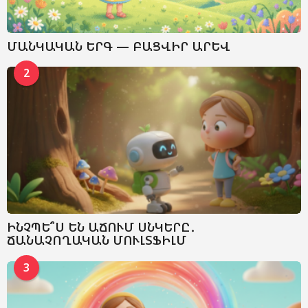
ՄԱՆԿԱԿԱՆ ԵՐԳ — ԲԱՑՎԻՐ ԱՐԵՎ
2
ԻՆՉՊԵ՞Ս ԵՆ ԱՃՈՒՄ ՍՆԿԵՐԸ․
ՃԱՆԱՉՈՂԱԿԱՆ ՄՈՒԼՏՖԻԼՄ
3