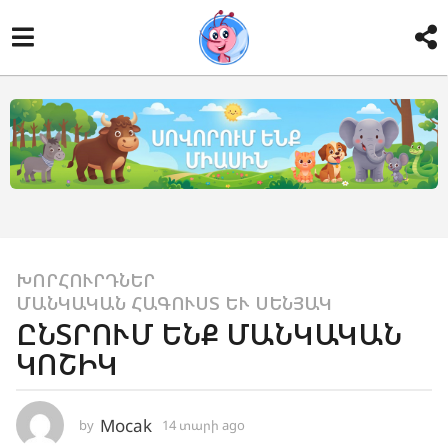
ԽՈՐՀՈՒՐԴՆԵՐ
,
1
ՄԱՆԿԱԿԱՆ ՀԱԳՈՒՍՏ ԵՒ ՍԵՆՅԱԿ
4
ԸՆՏՐՈՒՄ ԵՆՔ ՄԱՆԿԱԿԱՆ
տ
ԿՈՇԻԿ
ա
ր
ի
Mocak
by
14 տարի ago
1
a
1