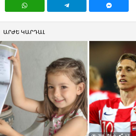
ԱՐԺԵ ԿԱՐԴԱԼ
708
0
17