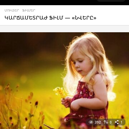
ՄՈՒԼՏԵՐ
,
ՖԻԼՄԵՐ
ԿԱՐՃԱՄԵՏՐԱԺ ՖԻԼՄ — «ՆՎԵՐԸ»
392
0
1