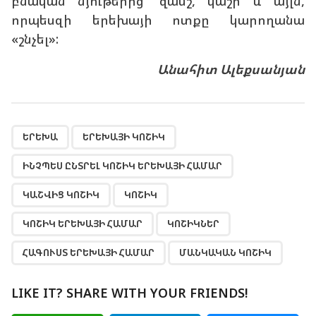
բնական նյութերից՝ զամշ, կաշի և այլն,
որպեսզի երեխայի ոտքը կարողանա
«շնչել»:
Անահիտ Ալեքսանյան
,
,
,
,
,
,
,
,
ԵՐԵԽԱ
ԵՐԵԽԱՅԻ ԿՈՇԻԿ
ԻՆՉՊԵՍ ԸՆՏՐԵԼ ԿՈՇԻԿ ԵՐԵԽԱՅԻ ՀԱՄԱՐ
ԿԱՇՎԻՑ ԿՈՇԻԿ
ԿՈՇԻԿ
ԿՈՇԻԿ ԵՐԵԽԱՅԻ ՀԱՄԱՐ
ԿՈՇԻԿՆԵՐ
ՀԱԳՈՒՍՏ ԵՐԵԽԱՅԻ ՀԱՄԱՐ
ՄԱՆԿԱԿԱՆ ԿՈՇԻԿ
LIKE IT? SHARE WITH YOUR FRIENDS!