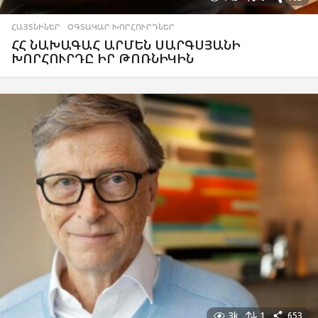
ՀԱՅՏՆԻՆԵՐ
,
ՕԳՏԱԿԱՐ ԽՈՐՀՈՒՐԴՆԵՐ
ՀՀ ՆԱԽԱԳԱՀ ԱՐՄԵՆ ՍԱՐԳՍՅԱՆԻ
ԽՈՐՀՈՒՐԴԸ ԻՐ ԹՈՌՆԻԿԻՆ
3k
1
653