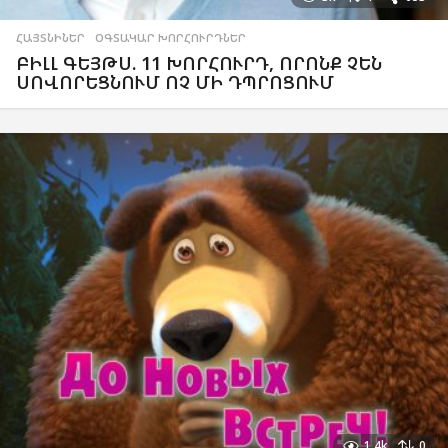
ՀԱՅՏՆԻՆԵՐ
,
ՕԳՏԱԿԱՐ ԽՈՐՀՈՒՐԴՆԵՐ
ԲԻԼԼ ԳԵՅԹՍ. 11 ԽՈՐՀՈՒՐԴ, ՈՐՈՆՔ ՉԵՆ
ՍՈՎՈՐԵՑՆՈՒՄ ՈՉ ՄԻ ԴՊՐՈՑՈՒՄ
1.4k
0