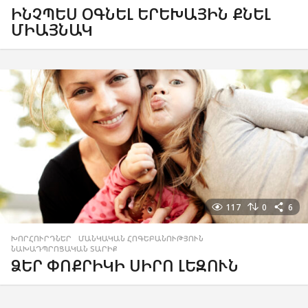
ԻՆՉՊԵՍ ՕԳՆԵԼ ԵՐԵԽԱՅԻՆ ՔՆԵԼ
ՄԻԱՅՆԱԿ
117
0
6
ԽՈՐՀՈՒՐԴՆԵՐ
,
ՄԱՆԿԱԿԱՆ ՀՈԳԵԲԱՆՈՒԹՅՈՒՆ
,
ՆԱԽԱԴՊՐՈՑԱԿԱՆ ՏԱՐԻՔ
ՁԵՐ ՓՈՔՐԻԿԻ ՍԻՐՈ ԼԵԶՈՒՆ