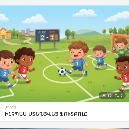
30
0
ՍՊՈՐՏ
ԻՆՉՊԵՍ ՍՏԵՂԾՎԵՑ ՖՈՒՏԲՈԼԸ