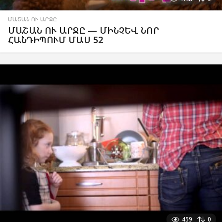
ՄԱՇԱՆ ՈՒ ԱՐՋԸ
ՄԱՇԱՆ ՈՒ ԱՐՋԸ — ՄԻՆՉԵՎ ՆՈՐ
ՀԱՆԴԻՊՈՒՄ ՄԱՍ 52
459
0