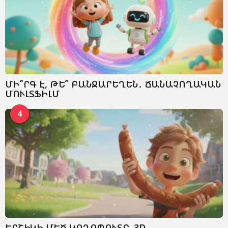
ՄԻ՞ՐԳ Է, ԹԵ՞ ԲԱՆՋԱՐԵՂԵՆ․ ՃԱՆԱՉՈՂԱԿԱՆ
ՄՈՒԼՏՖԻԼՄ
4
ԵՐՇԻԿԻ ՄԵԾ ԿՈՂՈՊՈՒՏԸ. 3D