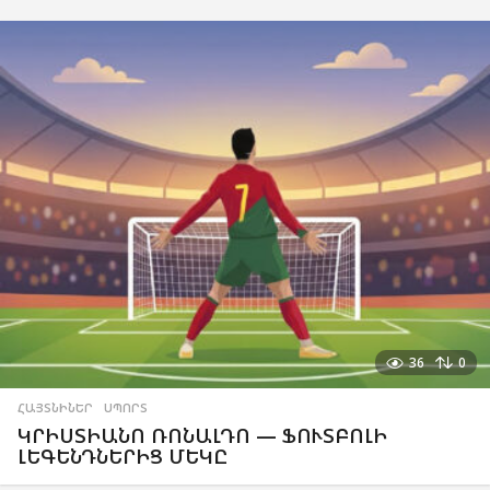
36
0
ՀԱՅՏՆԻՆԵՐ
,
ՍՊՈՐՏ
ԿՐԻՍՏԻԱՆՈ ՌՈՆԱԼԴՈ — ՖՈՒՏԲՈԼԻ
ԼԵԳԵՆԴՆԵՐԻՑ ՄԵԿԸ