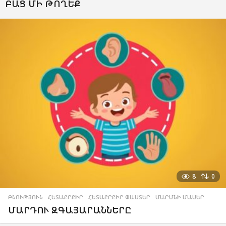
ԲԱՑ ՄԻ ԹՈՂԵՔ
8
0
ԲՆՈՒԹՅՈՒՆ
,
ՀԵՏԱՔՐՔԻՐ
,
ՀԵՏԱՔՐՔԻՐ ՓԱՍՏԵՐ
,
ՄԱՐՄՆԻ ՄԱՍԵՐ
ՄԱՐԴՈՒ ԶԳԱՅԱՐԱՆՆԵՐԸ