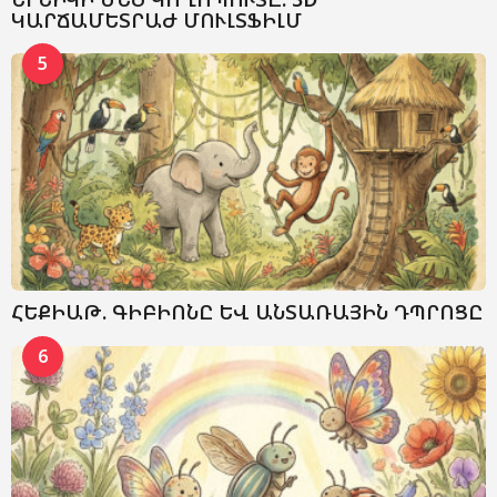
ԿԱՐՃԱՄԵՏՐԱԺ ՄՈՒԼՏՖԻԼՄ
5
ՀԵՔԻԱԹ. ԳԻԲԻՈՆԸ ԵՎ ԱՆՏԱՌԱՅԻՆ ԴՊՐՈՑԸ
6