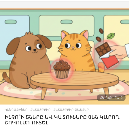
340
0
ԿԵՆԴԱՆԻՆԵՐ
,
ՀԵՏԱՔՐՔԻՐ
,
ՀԵՏԱՔՐՔԻՐ ՓԱՍՏԵՐ
ԻՆՉՈ՞Ւ ՇՆԵՐԸ ԵՎ ԿԱՏՈՒՆԵՐԸ ՉԵՆ ԿԱՐՈՂ
ՇՈԿՈԼԱԴ ՈՒՏԵԼ