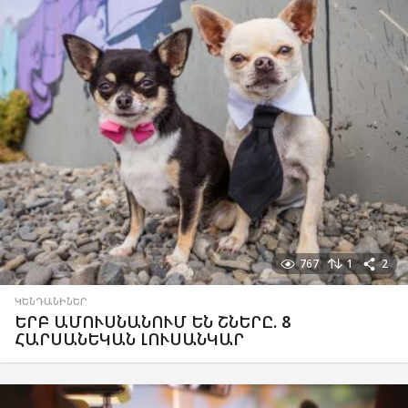
767
1
2
ԿԵՆԴԱՆԻՆԵՐ
ԵՐԲ ԱՄՈՒՍՆԱՆՈՒՄ ԵՆ ՇՆԵՐԸ. 8
ՀԱՐՍԱՆԵԿԱՆ ԼՈՒՍԱՆԿԱՐ