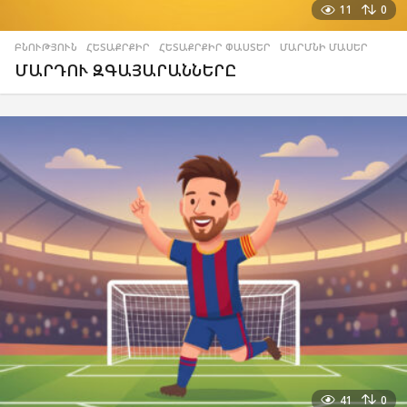
11
0
ԲՆՈՒԹՅՈՒՆ
,
ՀԵՏԱՔՐՔԻՐ
,
ՀԵՏԱՔՐՔԻՐ ՓԱՍՏԵՐ
,
ՄԱՐՄՆԻ ՄԱՍԵՐ
ՄԱՐԴՈՒ ԶԳԱՅԱՐԱՆՆԵՐԸ
41
0