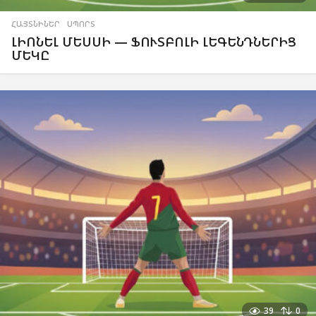
ՀԱՅՏՆԻՆԵՐ
,
ՍՊՈՐՏ
ԼԻՈՆԵԼ ՄԵՍՍԻ — ՖՈՒՏԲՈԼԻ ԼԵԳԵՆԴՆԵՐԻՑ
ՄԵԿԸ
39
0