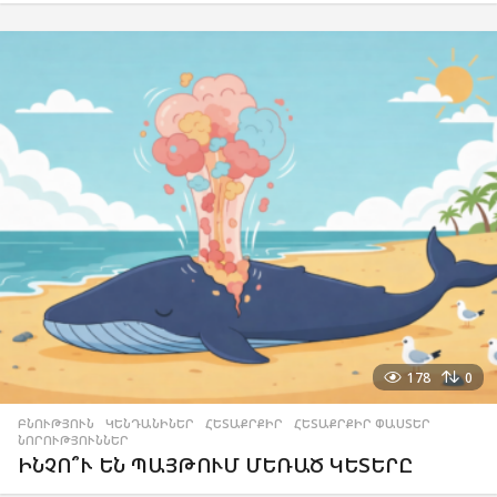
178
0
ԲՆՈՒԹՅՈՒՆ
,
ԿԵՆԴԱՆԻՆԵՐ
,
ՀԵՏԱՔՐՔԻՐ
,
ՀԵՏԱՔՐՔԻՐ ՓԱՍՏԵՐ
,
ՆՈՐՈՒԹՅՈՒՆՆԵՐ
ԻՆՉՈ՞Ւ ԵՆ ՊԱՅԹՈՒՄ ՄԵՌԱԾ ԿԵՏԵՐԸ