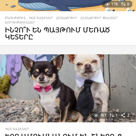
178
0
ԲՆՈՒԹՅՈՒՆ
,
ԿԵՆԴԱՆԻՆԵՐ
,
ՀԵՏԱՔՐՔԻՐ
,
ՀԵՏԱՔՐՔԻՐ ՓԱՍՏԵՐ
,
ՆՈՐՈՒԹՅՈՒՆՆԵՐ
ԻՆՉՈ՞Ւ ԵՆ ՊԱՅԹՈՒՄ ՄԵՌԱԾ
ԿԵՏԵՐԸ
767
1
2
ԿԵՆԴԱՆԻՆԵՐ