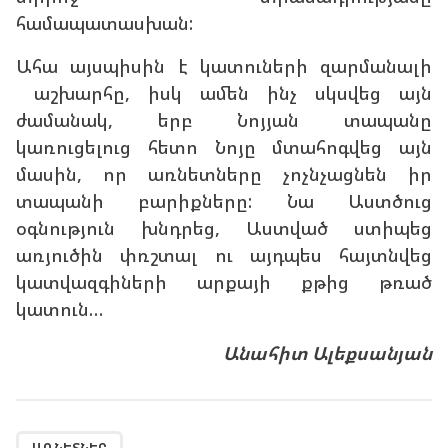
համապատասխան:
Ահա այսպիսին է կատուների զարմանալի
աշխարհը, իսկ ամեն ինչ սկսվեց այն
ժամանակ, երբ Նոյյան տապանը
կառուցելուց հետո Նոյը մտահոգվեց այն
մասին, որ առնետները չոչնչացնեն իր
տապանի բարիքները: Նա Աստծուց
օգնություն խնդրեց, Աստված ստիպեց
առյուծին փռշտալ ու այդպես հայտնվեց
կատվազգիների արքայի քթից թռած
կատուն…
Անահիտ Ալեքսանյան
,
,
,
,
,
,
,
,
,
,
,
,