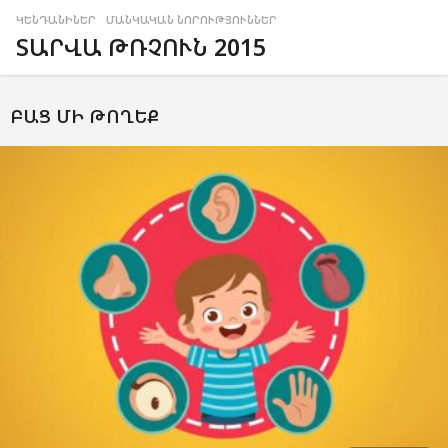
ԿԵՆԴԱՆԻՆԵՐ
,
ՄԱՆԿԱԿԱՆ ՆՈՐՈՒԹՅՈՒՆՆԵՐ
ՏԱՐՎԱ ԹՌՉՈՒՆ 2015
ԲԱՑ ՄԻ ԹՈՂԵՔ