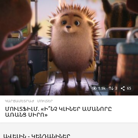
1.9k
3
65
ԿԱՐՃԱՄԵՏՐԱԺ
,
ՄՈՒԼՏԵՐ
ՄՈՒԼՏՖԻԼՄ. «Ի՞ՆՉ ԿԼԻՆԵՐ ԱՄԱՆՈՐԸ
ԱՌԱՆՑ ՍԻՐՈ»
ԱՎԵԼԻՆ -
ԿԵՆԴԱՆԻՆԵՐ