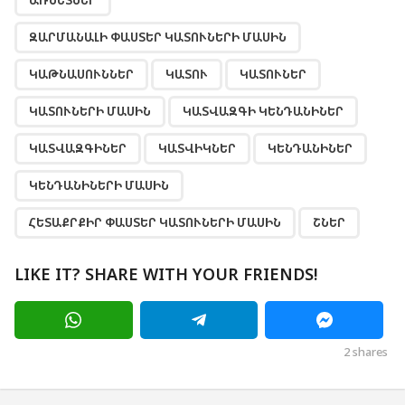
ԱՌՆԵՏՆԵՐ
ԶԱՐՄԱՆԱԼԻ ՓԱՍՏԵՐ ԿԱՏՈՒՆԵՐԻ ՄԱՍԻՆ
ԿԱԹՆԱՍՈՒՆՆԵՐ
ԿԱՏՈՒ
ԿԱՏՈՒՆԵՐ
ԿԱՏՈՒՆԵՐԻ ՄԱՍԻՆ
ԿԱՏՎԱԶԳԻ ԿԵՆԴԱՆԻՆԵՐ
ԿԱՏՎԱԶԳԻՆԵՐ
ԿԱՏՎԻԿՆԵՐ
ԿԵՆԴԱՆԻՆԵՐ
ԿԵՆԴԱՆԻՆԵՐԻ ՄԱՍԻՆ
ՀԵՏԱՔՐՔԻՐ ՓԱՍՏԵՐ ԿԱՏՈՒՆԵՐԻ ՄԱՍԻՆ
ՇՆԵՐ
LIKE IT? SHARE WITH YOUR FRIENDS!
2
shares