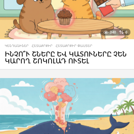
340
0
ԿԵՆԴԱՆԻՆԵՐ
,
ՀԵՏԱՔՐՔԻՐ
,
ՀԵՏԱՔՐՔԻՐ ՓԱՍՏԵՐ
ԻՆՉՈ՞Ւ ՇՆԵՐԸ ԵՎ ԿԱՏՈՒՆԵՐԸ ՉԵՆ
ԿԱՐՈՂ ՇՈԿՈԼԱԴ ՈՒՏԵԼ