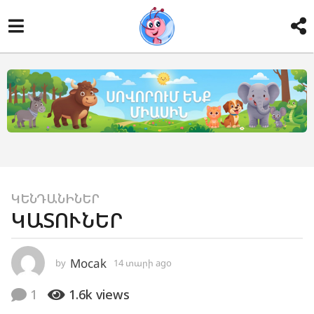
1
ԿԵՆԴԱՆԻՆԵՐ
ԿԱՏՈՒՆԵՐ
4
տ
ա
Mocak
by
14 տարի ago
1
ր
1
տ
ի
1
1.6k
views
ա
a