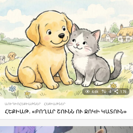
4.6k
-4
176
ԱՈՒԴԻՈՀԵՔԻԱԹՆԵՐ
,
ՀԵՔԻԱԹՆԵՐ
ՀԵՔԻԱԹ. «ԲՈՂԱՐ ՇՈՒՆՆ ՈՒ ՋՈԿԻ ԿԱՏՈՒՆ»