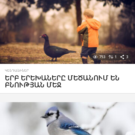
753
1
3
ԿԵՆԴԱՆԻՆԵՐ
ԵՐԲ ԵՐԵԽԱՆԵՐԸ ՄԵԾԱՆՈՒՄ ԵՆ
ԲՆՈՒԹՅԱՆ ՄԵՋ