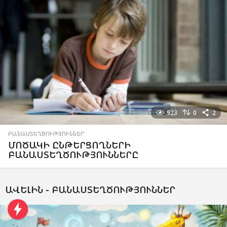
923
0
2
ԲԱՆԱՍՏԵՂԾՈՒԹՅՈՒՆՆԵՐ
ՄՈԾԱԿԻ ԸՆԹԵՐՑՈՂՆԵՐԻ
ԲԱՆԱՍՏԵՂԾՈՒԹՅՈՒՆՆԵՐԸ
ԱՎԵԼԻՆ -
ԲԱՆԱՍՏԵՂԾՈՒԹՅՈՒՆՆԵՐ