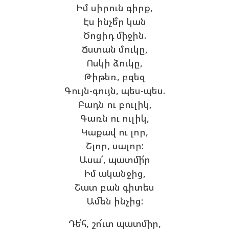
Իմ սիրուն գիրք,
Էս ինչե՞ր կան
Ծոցիդ միջին.
Ճստան մուկը,
Ոսկի ձուկը,
Թիթեռ, բզեզ
Գույն-գույն, պես-պես.
Բադն ու բուլիկ,
Գառն ու ուլիկ,
Կաքավ ու լոր,
Շլոր, սալոր:
Ասա՜, պատմի՜ր
Իմ ականջից,
Շատ բան գիտես
Ամեն ինչից:
Դե՛հ, շո՜ւտ պատմիր,