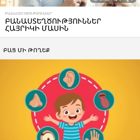
ԲԱՆԱՍՏԵՂԾՈՒԹՅՈՒՆՆԵՐ
ԲԱՆԱՍՏԵՂԾՈՒԹՅՈՒՆՆԵՐ
ՀԱՅՐԻԿԻ ՄԱՍԻՆ
ԲԱՑ ՄԻ ԹՈՂԵՔ