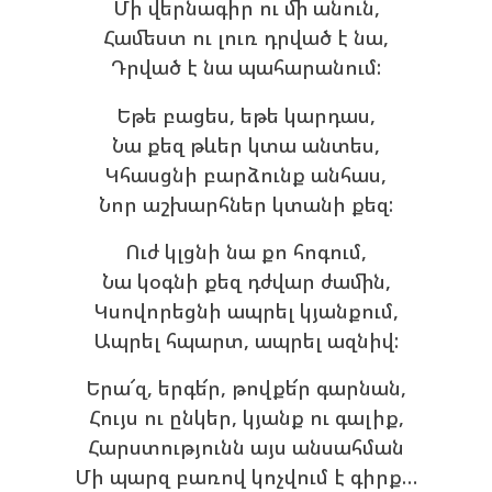
Մի վերնագիր ու մի անուն,
Համեստ ու լուռ դրված է նա,
Դրված է նա պահարանում:
Եթե բացես, եթե կարդաս,
Նա քեզ թևեր կտա անտես,
Կհասցնի բարձունք անհաս,
Նոր աշխարհներ կտանի քեզ:
Ուժ կլցնի նա քո հոգում,
Նա կօգնի քեզ դժվար ժամին,
Կսովորեցնի ապրել կյանքում,
Ապրել հպարտ, ապրել ազնիվ:
Երա՜զ, երգե՜ր, թովքե՜ր գարնան,
Հույս ու ընկեր, կյանք ու գալիք,
Հարստությունն այս անսահման
Մի պարզ բառով կոչվում է գիրք…