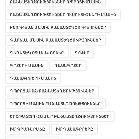
ԲԱՆԱՍՏԵՂԾՈՒԹՅՈՒՆՆԵՐ ԴՊՐՈՑԻ ՄԱՍԻՆ
ԲԱՆԱՍՏԵՂԾՈՒԹՅՈՒՆՆԵՐ ՈՒՍՈՒՑԻՉՆԵՐԻ ՄԱՍԻՆ
ԲՆՈՒԹՅԱՆ ՄԱՍԻՆ ԲԱՆԱՍՏԵՂԾՈՒԹՅՈՒՆՆԵՐ
ԳԱՐՆԱՆ ՄԱՍԻՆ ԲԱՆԱՍՏԵՂԾՈՒԹՅՈՒՆՆԵՐ
ԳԵՂԵՑԻԿ ՈՏԱՆԱՎՈՐՆԵՐ
ԳՐՔԵՐ
ԳՐՔԵՐԻ ՄԱՍԻՆ
ԴԱՍԱԳՐՔԵՐ
ԴԱՍԱԳՐՔԵՐԻ ՄԱՍԻՆ
ԴՊՐՈՑԱԿԱՆ ԲԱՆԱՍՏԵՂԾՈՒԹՅՈՒՆՆԵՐ
ԴՊՐՈՑԻ ՄԱՍԻՆ ԲԱՆԱՍՏԵՂԾՈՒԹՅՈՒՆՆԵՐ
ԵՐԵԽԱՆԵՐԻ ՀԱՄԱՐ ԲԱՆԱՍՏԵՂԾՈՒԹՅՈՒՆՆԵՐ
ԻՄ ԳՐԱԴԱՐԱՆԸ
ԻՄ ԴԱՍԱԳՐՔԵՐԸ