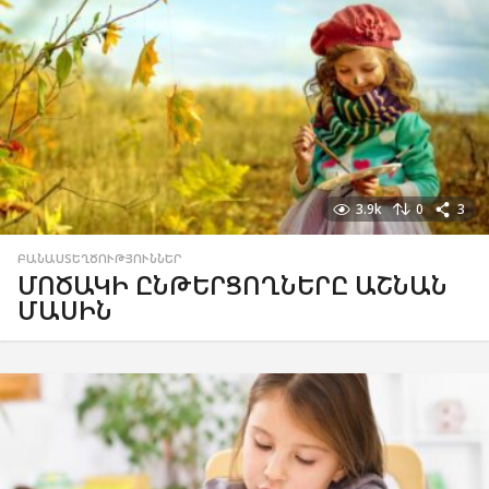
3.9k
0
3
ԲԱՆԱՍՏԵՂԾՈՒԹՅՈՒՆՆԵՐ
ՄՈԾԱԿԻ ԸՆԹԵՐՑՈՂՆԵՐԸ ԱՇՆԱՆ
ՄԱՍԻՆ