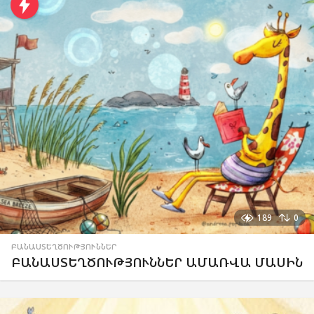
189
0
ԲԱՆԱՍՏԵՂԾՈՒԹՅՈՒՆՆԵՐ
ԲԱՆԱՍՏԵՂԾՈՒԹՅՈՒՆՆԵՐ ԱՄԱՌՎԱ ՄԱՍԻՆ