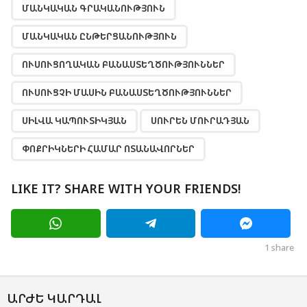
ՄԱՆԿԱԿԱՆ ԳՐԱԿԱՆՈՒԹՅՈՒՆ
ՄԱՆԿԱԿԱՆ ԸՆԹԵՐՑԱՆՈՒԹՅՈՒՆ
ՈՒՍՈՒՑՈՂԱԿԱՆ ԲԱՆԱՍՏԵՂԾՈՒԹՅՈՒՆՆԵՐ
ՈՒՍՈՒՑՉԻ ՄԱՍԻՆ ԲԱՆԱՍՏԵՂԾՈՒԹՅՈՒՆՆԵՐ
ՍԻԼՎԱ ԿԱՊՈՒՏԻԿՅԱՆ
ՍՈՒՐԵՆ ՄՈՒՐԱԴՅԱՆ
ՓՈՔՐԻԿՆԵՐԻ ՀԱՄԱՐ ՈՏԱՆԱՎՈՐՆԵՐ
LIKE IT? SHARE WITH YOUR FRIENDS!
1
share
ԱՐԺԵ ԿԱՐԴԱԼ