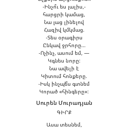
-Ինչո՞ւ ես լալիս,-
հարցրի կամաց,
Նա լաց լինելով
Հազիվ կմկմաց.
-Տես օրագիրս
Ընկավ ջրհորը…
-Ոչինչ, ասում եմ, —
Կգնես նորը:
Նա ավելի է
Կիտում հոնքերը.
-Իսկ ինչպե՞ս գտնեմ
Կորած «հինգերը»:
Սուրեն Մուրադյան
ԳԻՐՔ
Ասա տեսնեմ,