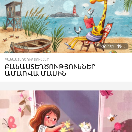
189
0
ԲԱՆԱՍՏԵՂԾՈՒԹՅՈՒՆՆԵՐ
ԲԱՆԱՍՏԵՂԾՈՒԹՅՈՒՆՆԵՐ
ԱՄԱՌՎԱ ՄԱՍԻՆ