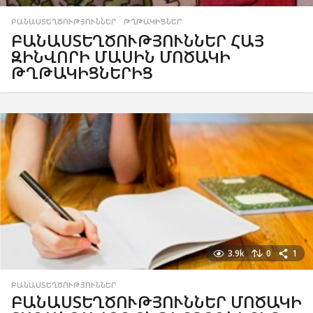
ԲԱՆԱՍՏԵՂԾՈՒԹՅՈՒՆՆԵՐ
,
ԹՂԹԱԿԻՑՆԵՐ
ԲԱՆԱՍՏԵՂԾՈՒԹՅՈՒՆՆԵՐ ՀԱՅ
ԶԻՆՎՈՐԻ ՄԱՍԻՆ ՄՈԾԱԿԻ
ԹՂԹԱԿԻՑՆԵՐԻՑ
3.9k
0
1
ԲԱՆԱՍՏԵՂԾՈՒԹՅՈՒՆՆԵՐ
ԲԱՆԱՍՏԵՂԾՈՒԹՅՈՒՆՆԵՐ ՄՈԾԱԿԻ