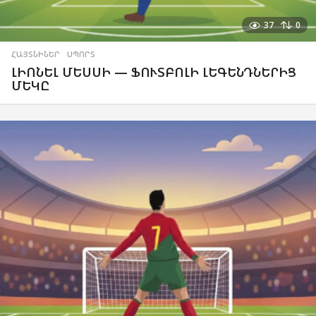
37
0
ՀԱՅՏՆԻՆԵՐ
,
ՍՊՈՐՏ
ԼԻՈՆԵԼ ՄԵՍՍԻ — ՖՈՒՏԲՈԼԻ ԼԵԳԵՆԴՆԵՐԻՑ
ՄԵԿԸ