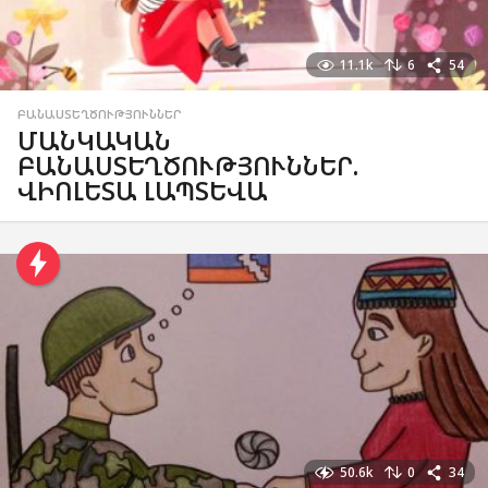
11.1k
6
54
ԲԱՆԱՍՏԵՂԾՈՒԹՅՈՒՆՆԵՐ
ՄԱՆԿԱԿԱՆ
ԲԱՆԱՍՏԵՂԾՈՒԹՅՈՒՆՆԵՐ.
ՎԻՈԼԵՏԱ ԼԱՊՏԵՎԱ
50.6k
0
34