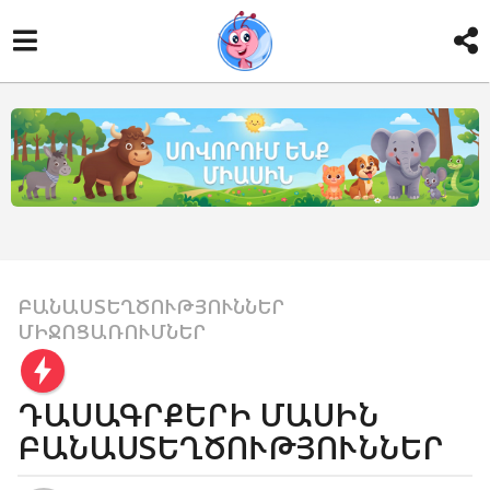
ԲԱՆԱՍՏԵՂԾՈՒԹՅՈՒՆՆԵՐ
,
1
ՄԻՋՈՑԱՌՈՒՄՆԵՐ
4
տ
ա
ԴԱՍԱԳՐՔԵՐԻ ՄԱՍԻՆ
ր
ԲԱՆԱՍՏԵՂԾՈՒԹՅՈՒՆՆԵՐ
ի
a