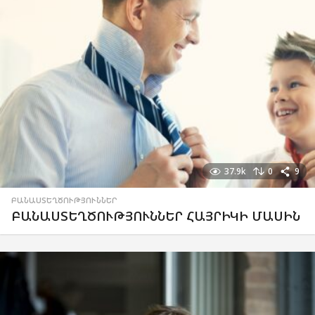
37.9k
0
9
ԲԱՆԱՍՏԵՂԾՈՒԹՅՈՒՆՆԵՐ
ԲԱՆԱՍՏԵՂԾՈՒԹՅՈՒՆՆԵՐ ՀԱՅՐԻԿԻ ՄԱՍԻՆ