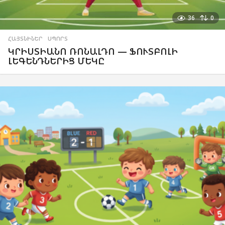
36
0
ՀԱՅՏՆԻՆԵՐ
,
ՍՊՈՐՏ
ԿՐԻՍՏԻԱՆՈ ՌՈՆԱԼԴՈ — ՖՈՒՏԲՈԼԻ
ԼԵԳԵՆԴՆԵՐԻՑ ՄԵԿԸ