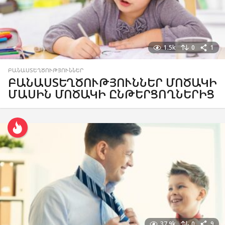
1.5k
0
1
ԲԱՆԱՍՏԵՂԾՈՒԹՅՈՒՆՆԵՐ
ԲԱՆԱՍՏԵՂԾՈՒԹՅՈՒՆՆԵՐ ՄՈԾԱԿԻ
ՄԱՍԻՆ ՄՈԾԱԿԻ ԸՆԹԵՐՑՈՂՆԵՐԻՑ
37.9k
0
9