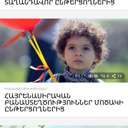
ՏԱՂԱՆԴԱՎՈՐ ԸՆԹԵՐՑՈՂՆԵՐԻՑ
8k
0
12
ԲԱՆԱՍՏԵՂԾՈՒԹՅՈՒՆՆԵՐ
ՀԱՅՐԵՆԱՍԻՐԱԿԱՆ
ԲԱՆԱՍՏԵՂԾՈՒԹՅՈՒՆՆԵՐ ՄՈԾԱԿԻ
ԸՆԹԵՐՑՈՂՆԵՐԻՑ