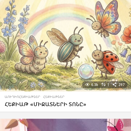
6.3k
1
297
ԱՈՒԴԻՈՀԵՔԻԱԹՆԵՐ
,
ՀԵՔԻԱԹՆԵՐ
ՀԵՔԻԱԹ «ՄԻՋԱՏՆԵՐԻ ՏՈՆԸ»