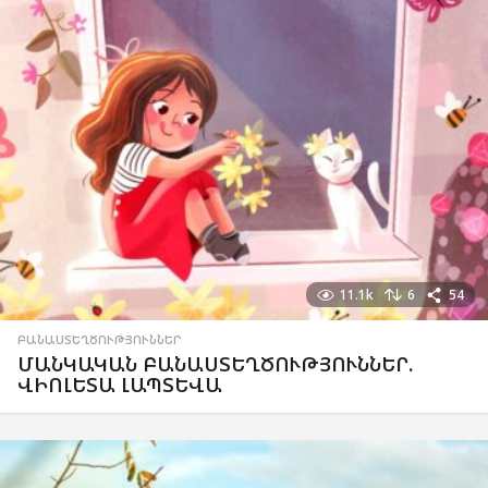
11.1k
6
54
ԲԱՆԱՍՏԵՂԾՈՒԹՅՈՒՆՆԵՐ
ՄԱՆԿԱԿԱՆ ԲԱՆԱՍՏԵՂԾՈՒԹՅՈՒՆՆԵՐ.
ՎԻՈԼԵՏԱ ԼԱՊՏԵՎԱ