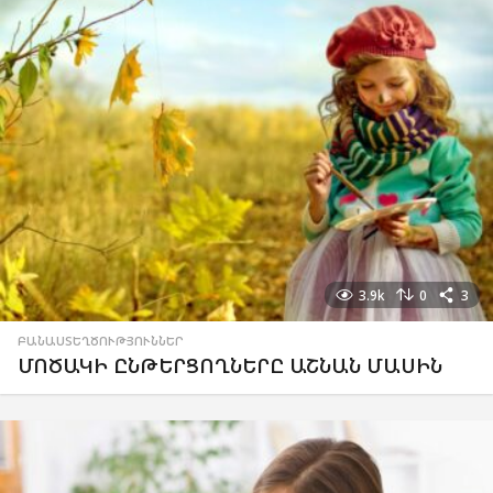
3.9k
0
3
ԲԱՆԱՍՏԵՂԾՈՒԹՅՈՒՆՆԵՐ
ՄՈԾԱԿԻ ԸՆԹԵՐՑՈՂՆԵՐԸ ԱՇՆԱՆ ՄԱՍԻՆ