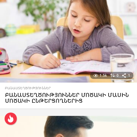
1.5k
0
1
ԲԱՆԱՍՏԵՂԾՈՒԹՅՈՒՆՆԵՐ
ԲԱՆԱՍՏԵՂԾՈՒԹՅՈՒՆՆԵՐ ՄՈԾԱԿԻ ՄԱՍԻՆ
ՄՈԾԱԿԻ ԸՆԹԵՐՑՈՂՆԵՐԻՑ