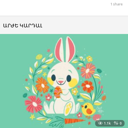
1
share
ԱՐԺԵ ԿԱՐԴԱԼ
1.1k
0