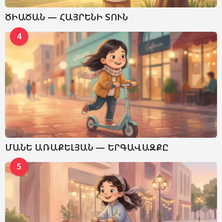
ԾԻԱԾԱՆ — ՀԱՅՐԵՆԻ ՏՈՒՆ
4
ՄԱՆԵ ԱՌԱՔԵԼՅԱՆ — ԵՐԳԱՎԱԶՔԸ
5