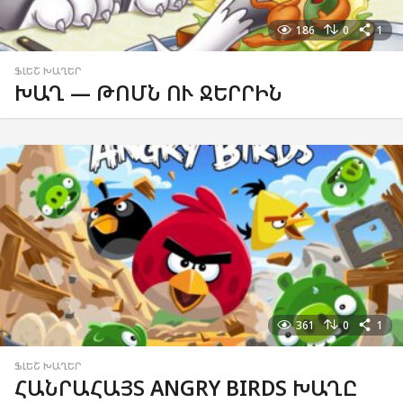
186
0
1
ՖԼԵՇ ԽԱՂԵՐ
ԽԱՂ — ԹՈՄՆ ՈՒ ՋԵՐՐԻՆ
361
0
1
ՖԼԵՇ ԽԱՂԵՐ
ՀԱՆՐԱՀԱՅՏ ANGRY BIRDS ԽԱՂԸ