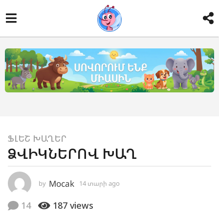
1
ՖԼԵՇ ԽԱՂԵՐ
ՁՎԻԿՆԵՐՈՎ ԽԱՂ
4
տ
ա
Mocak
by
14 տարի ago
9
ր
տ
ա
ի
14
187
views
ր
a