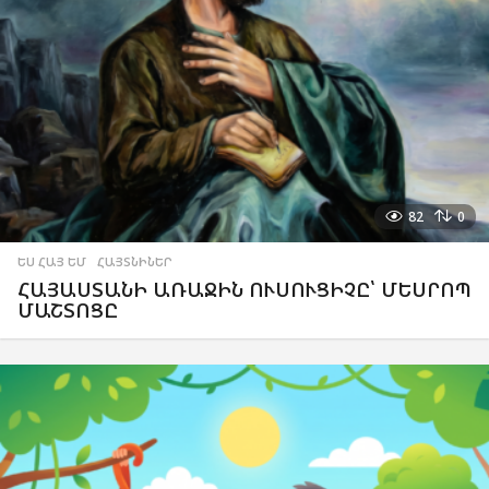
82
0
ԵՍ ՀԱՅ ԵՄ
,
ՀԱՅՏՆԻՆԵՐ
ՀԱՅԱՍՏԱՆԻ ԱՌԱՋԻՆ ՈՒՍՈՒՑԻՉԸ՝ ՄԵՍՐՈՊ
ՄԱՇՏՈՑԸ