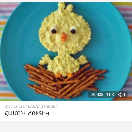
425
0
1
ՄԱՆԿԱԿԱՆ ԲԱՂԱԴՐԱՏՈՄՍԵՐ
ՀԱՄՈ՜Վ ՃՈՒՏԻԿ