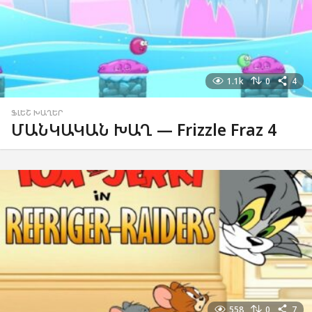
1.1k
0
4
ՖԼԵՇ ԽԱՂԵՐ
ՄԱՆԿԱԿԱՆ ԽԱՂ — Frizzle Fraz 4
558
0
7