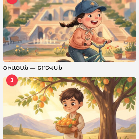
ԾԻԱԾԱՆ — ԵՐԵՎԱՆ
3