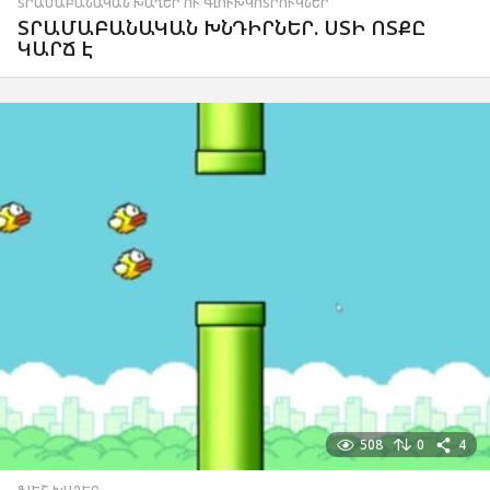
ՏՐԱՄԱԲԱՆԱԿԱՆ ԽԱՂԵՐ ՈՒ ԳԼՈՒԽԿՈՏՐՈՒԿՆԵՐ
ՏՐԱՄԱԲԱՆԱԿԱՆ ԽՆԴԻՐՆԵՐ. ՍՏԻ ՈՏՔԸ
ԿԱՐՃ Է
508
0
4
ՖԼԵՇ ԽԱՂԵՐ