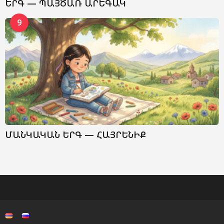
ԵՐԳ — ՊԱՅԾԱՌ ԱՐԵԳԱԿ
9
ՄԱՆԿԱԿԱՆ ԵՐԳ — ՀԱՅՐԵՆԻՔ