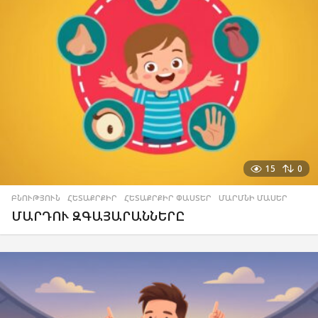
15
0
ԲՆՈՒԹՅՈՒՆ
,
ՀԵՏԱՔՐՔԻՐ
,
ՀԵՏԱՔՐՔԻՐ ՓԱՍՏԵՐ
,
ՄԱՐՄՆԻ ՄԱՍԵՐ
ՄԱՐԴՈՒ ԶԳԱՅԱՐԱՆՆԵՐԸ