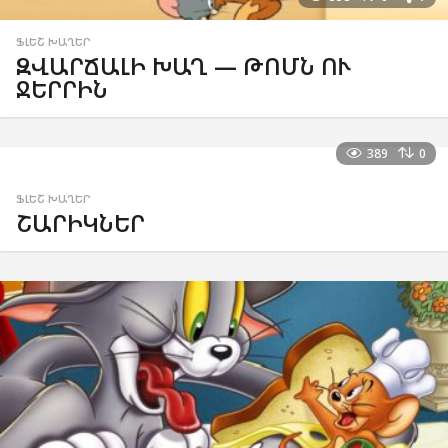
ՖԼԵՇ ԽԱՂԵՐ
ԶՎԱՐՃԱԼԻ ԽԱՂ — ԹՈՄՆ ՈՒ
ՋԵՐՐԻՆ
389
0
ՖԼԵՇ ԽԱՂԵՐ
ՇԱՐԻԿՆԵՐ