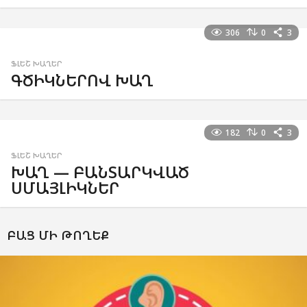
306
0
3
ՖԼԵՇ ԽԱՂԵՐ
ԳԾԻԿՆԵՐՈՎ ԽԱՂ
182
0
3
ՖԼԵՇ ԽԱՂԵՐ
ԽԱՂ — ԲԱՆՏԱՐԿՎԱԾ
ՍՄԱՅԼԻԿՆԵՐ
ԲԱՑ ՄԻ ԹՈՂԵՔ