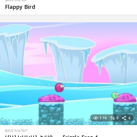
Flappy Bird
1.1k
0
4
ՖԼԵՇ ԽԱՂԵՐ