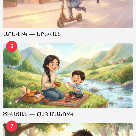
ԱՐԵՎԻԿ — ԵՐԵՎԱՆ
6
ԾԻԱԾԱՆ — ՀԱՅ ՄԱՆՈՒԿ
7