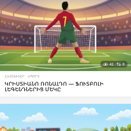
42
0
ՀԱՅՏՆԻՆԵՐ
,
ՍՊՈՐՏ
ԿՐԻՍՏԻԱՆՈ ՌՈՆԱԼԴՈ — ՖՈՒՏԲՈԼԻ
ԼԵԳԵՆԴՆԵՐԻՑ ՄԵԿԸ