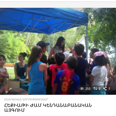
255
0
1
ՄԱՆԿԱԿԱՆ ՆՈՐՈՒԹՅՈՒՆՆԵՐ
ՀԵՔԻԱԹԻ ԺԱՄ ԿԵՆԴԱՆԱԲԱՆԱԿԱՆ
ԱՅԳՈՒՄ