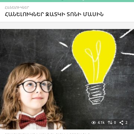
ՀԱՆԵԼՈՒԿՆԵՐ
ՀԱՆԵԼՈՒԿՆԵՐ ԶԱՏԿԻ ՏՈՆԻ ՄԱՍԻՆ
4.1k
0
2