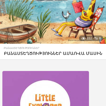
222
0
ԲԱՆԱՍՏԵՂԾՈՒԹՅՈՒՆՆԵՐ
ԲԱՆԱՍՏԵՂԾՈՒԹՅՈՒՆՆԵՐ ԱՄԱՌՎԱ ՄԱՍԻՆ