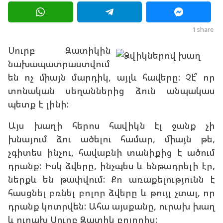
ի
g
a
g
o
1
share
o
9
Սուրբ Զատիկին
տ
նախապատրաստվում
ա
են ոչ միայն մարդիկ, այլև հավերը: Չէ՞ որ
ր
տոնական սեղաններից ձուն անպակաս
ի
պետք է լինի:
a
g
Այս խաղի հերոս հավիկն էլ ջանք չի
o
խնայում ձու ածելու համար, միայն թե,
չգիտես ինչու, հավաբնի տանիքից է ածում
դրանք: Իսկ ձվերը, ինչպես և ենթադրելի էր,
ներքև են թափվում: Քո առաքելությունն է
հասցնել բռնել բոլոր ձվերը և թույլ չտալ, որ
դրանք կոտրվեն: Ահա այսքանը, ուրախ խաղ
և ուրախ Սուրբ Զատիկ բոլորիս: