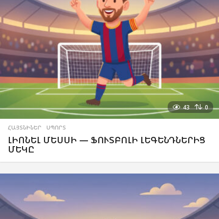
43
0
ՀԱՅՏՆԻՆԵՐ
,
ՍՊՈՐՏ
ԼԻՈՆԵԼ ՄԵՍՍԻ — ՖՈՒՏԲՈԼԻ ԼԵԳԵՆԴՆԵՐԻՑ
ՄԵԿԸ