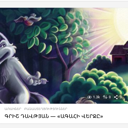
1.3k
0
3
ԱՌԱԿՆԵՐ
,
ԲԱՆԱՍՏԵՂԾՈՒԹՅՈՒՆՆԵՐ
ԳՐԻՇ ԴԱՎԹՅԱՆ — «ԱԳԱՀԻ ՎԵՐՋԸ»