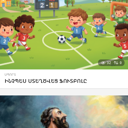
32
0
ՍՊՈՐՏ
ԻՆՉՊԵՍ ՍՏԵՂԾՎԵՑ ՖՈՒՏԲՈԼԸ