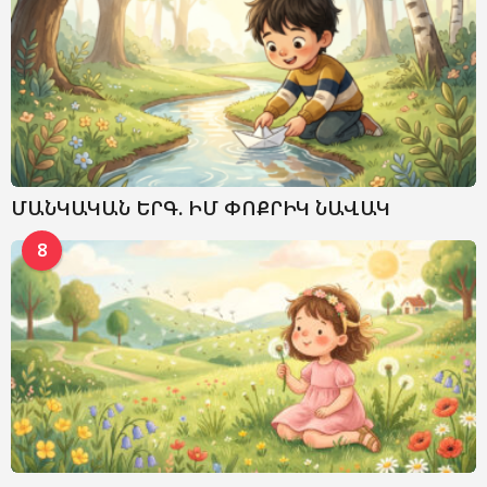
ՄԱՆԿԱԿԱՆ ԵՐԳ. ԻՄ ՓՈՔՐԻԿ ՆԱՎԱԿ
8