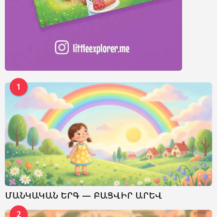
1
ՄԱՆԿԱԿԱՆ ԵՐԳ — ԲԱՑՎԻՐ ԱՐԵՎ
2