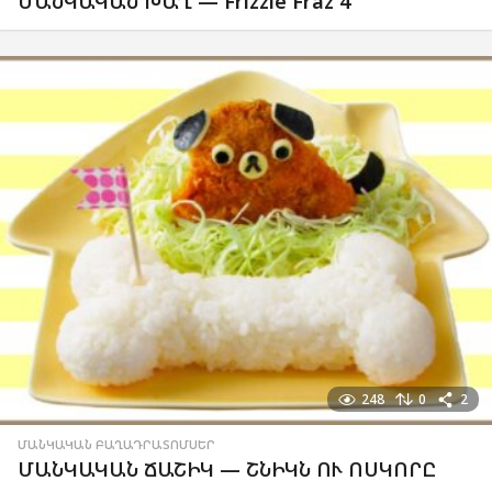
ՄԱՆԿԱԿԱՆ ԽԱՂ — Frizzle Fraz 4
248
0
2
ՄԱՆԿԱԿԱՆ ԲԱՂԱԴՐԱՏՈՄՍԵՐ
ՄԱՆԿԱԿԱՆ ՃԱՇԻԿ — ՇՆԻԿՆ ՈՒ ՈՍԿՈՐԸ