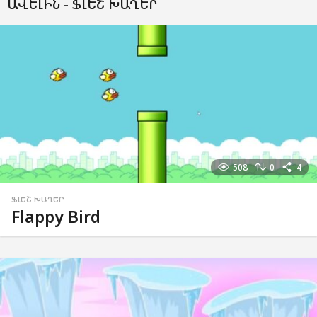
ԱՎԵԼԻՆ -
ՖԼԵՇ ԽԱՂԵՐ
508
0
4
ՖԼԵՇ ԽԱՂԵՐ
Flappy Bird