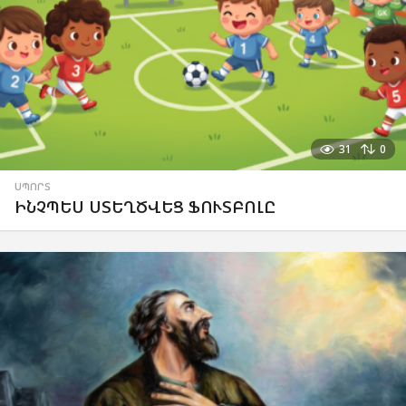
31
0
ՍՊՈՐՏ
ԻՆՉՊԵՍ ՍՏԵՂԾՎԵՑ ՖՈՒՏԲՈԼԸ