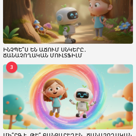
ԻՆՉՊԵ՞Ս ԵՆ ԱՃՈՒՄ ՍՆԿԵՐԸ․
ՃԱՆԱՉՈՂԱԿԱՆ ՄՈՒԼՏՖԻԼՄ
3
ՄԻ՞ՐԳ Է, ԹԵ՞ ԲԱՆՋԱՐԵՂԵՆ․ ՃԱՆԱՉՈՂԱԿԱՆ