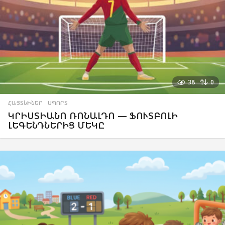
38
0
ՀԱՅՏՆԻՆԵՐ
,
ՍՊՈՐՏ
ԿՐԻՍՏԻԱՆՈ ՌՈՆԱԼԴՈ — ՖՈՒՏԲՈԼԻ
ԼԵԳԵՆԴՆԵՐԻՑ ՄԵԿԸ