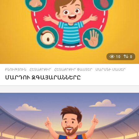
10
0
ԲՆՈՒԹՅՈՒՆ
,
ՀԵՏԱՔՐՔԻՐ
,
ՀԵՏԱՔՐՔԻՐ ՓԱՍՏԵՐ
,
ՄԱՐՄՆԻ ՄԱՍԵՐ
ՄԱՐԴՈՒ ԶԳԱՅԱՐԱՆՆԵՐԸ