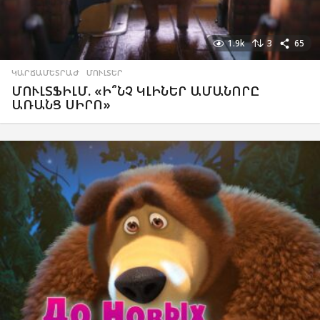
1.9k
3
65
ԿԱՐՃԱՄԵՏՐԱԺ
,
ՄՈՒԼՏԵՐ
ՄՈՒԼՏՖԻԼՄ. «Ի՞ՆՉ ԿԼԻՆԵՐ ԱՄԱՆՈՐԸ
ԱՌԱՆՑ ՍԻՐՈ»