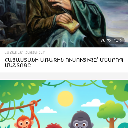
72
0
ԵՍ ՀԱՅ ԵՄ
,
ՀԱՅՏՆԻՆԵՐ
ՀԱՅԱՍՏԱՆԻ ԱՌԱՋԻՆ ՈՒՍՈՒՑԻՉԸ՝ ՄԵՍՐՈՊ
ՄԱՇՏՈՑԸ