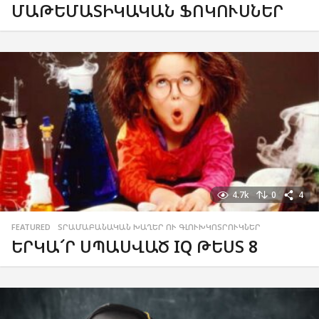
ՄԱԹԵՄԱՏԻԿԱԿԱՆ ՖՈԿՈՒՍՆԵՐ
4.7k
0
4
FEATURED
,
ՏՐԱՄԱԲԱՆԱԿԱՆ ԽԱՂԵՐ ՈՒ ԳԼՈՒԽԿՈՏՐՈՒԿՆԵՐ
ԵՐԿԱ՜Ր ՍՊԱՍՎԱԾ IQ ԹԵՍՏ 8