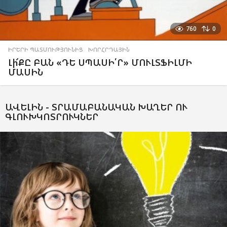
760
0
ԻՐԵՐԻ ՊԱՏՄՈՒԹՅՈՒՆԻՑ
,
ԽՈՐՀՐԴԱՅԻՆ
Լի՜ՔԸ ԲԱՆ «ԴԵ ՍՊԱՍԻ՛Ր» ՄՈՒԼՏՖԻԼՄԻ
ՄԱՍԻՆ
ԱՎԵԼԻՆ -
ՏՐԱՄԱԲԱՆԱԿԱՆ ԽԱՂԵՐ ՈՒ
ԳԼՈՒԽԿՈՏՐՈՒԿՆԵՐ