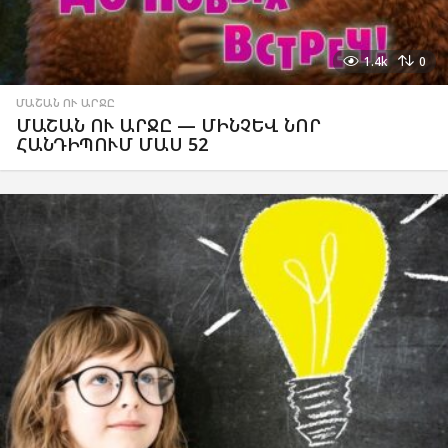
1.4k
0
ՄԱՇԱՆ ՈՒ ԱՐՋԸ
ՄԱՇԱՆ ՈՒ ԱՐՋԸ — ՄԻՆՉԵՎ ՆՈՐ
ՀԱՆԴԻՊՈՒՄ ՄԱՍ 52