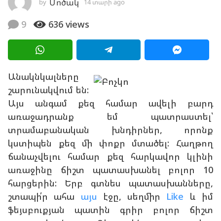
Մոծակ
by
14 տարի ago
1
g
4
տ
9
636
views
o
ա
1
ր
ի
4
a
տ
g
Անակնկալները
ա
o
շարունակվում են:
ր
Այս անգամ քեզ համար ավելի բարդ
ի
առաջադրանք եմ պատրաստել՝
a
տրամաբանական խնդիրներ, որոնք
g
կստիպեն քեզ մի փոքր մտածել: Հաղթող
o
ճանաչվելու համար քեզ հարկավոր կլինի
առաջինը ճիշտ պատասխանել բոլոր 10
հարցերին: Երբ գտնես պատասխանները,
շտապի՛ր ահա
այս
էջը, սեղմիր
Like
և իմ
ֆեյսբուքյան պատին գրիր բոլոր ճիշտ