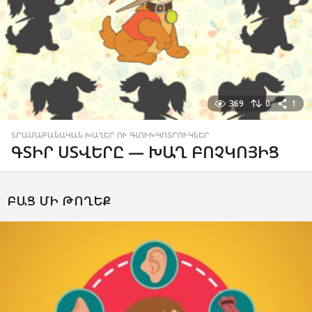
369
0
1
ՏՐԱՄԱԲԱՆԱԿԱՆ ԽԱՂԵՐ ՈՒ ԳԼՈՒԽԿՈՏՐՈՒԿՆԵՐ
ԳՏԻՐ ՍՏՎԵՐԸ — ԽԱՂ ԲՈՉԿՈՅԻՑ
ԲԱՑ ՄԻ ԹՈՂԵՔ