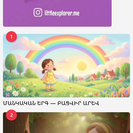
1
ՄԱՆԿԱԿԱՆ ԵՐԳ — ԲԱՑՎԻՐ ԱՐԵՎ
2