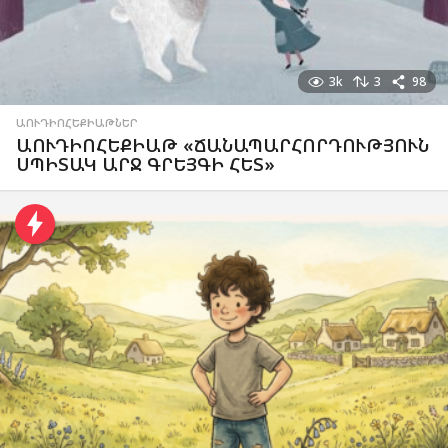
3k
3
98
ԱՈՒԴԻՈՀԵՔԻԱԹՆԵՐ
ԱՈՒԴԻՈՀԵՔԻԱԹ «ՃԱՆԱՊԱՐՀՈՐԴՈՒԹՅՈՒՆ
ՍՊԻՏԱԿ ԱՐՋ ԳՐԵՅԳԻ ՀԵՏ»