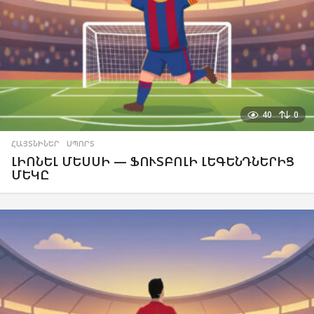
40
0
ՀԱՅՏՆԻՆԵՐ
,
ՍՊՈՐՏ
ԼԻՈՆԵԼ ՄԵՍՍԻ — ՖՈՒՏԲՈԼԻ ԼԵԳԵՆԴՆԵՐԻՑ
ՄԵԿԸ