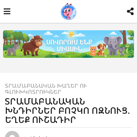
ՏՐԱՄԱԲԱՆԱԿԱՆ ԽԱՂԵՐ ՈՒ
1
ԳԼՈՒԽԿՈՏՐՈՒԿՆԵՐ
4
ՏՐԱՄԱԲԱՆԱԿԱՆ
տ
ԽՆԴԻՐՆԵՐ ԲՈՉԿՈ ՈԶՆՈՒՑ.
ա
ԵՂԵՔ ՈՒՇԱԴԻՐ
ր
ի
a