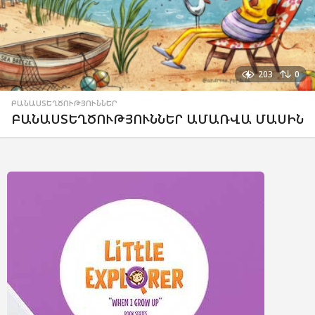
203
0
ԲԱՆԱՍՏԵՂԾՈՒԹՅՈՒՆՆԵՐ
ԲԱՆԱՍՏԵՂԾՈՒԹՅՈՒՆՆԵՐ ԱՄԱՌՎԱ ՄԱՍԻՆ