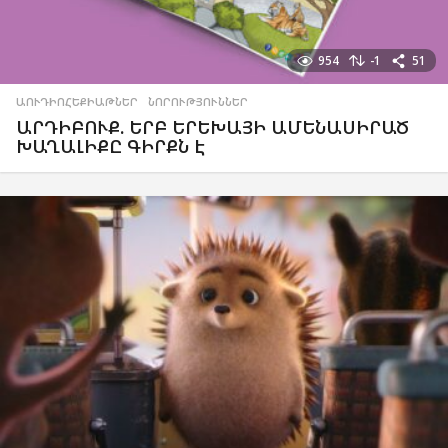
954
-1
51
ԱՈՒԴԻՈՀԵՔԻԱԹՆԵՐ
,
ՆՈՐՈՒԹՅՈՒՆՆԵՐ
ԱՐԴԻԲՈՒՔ. ԵՐԲ ԵՐԵԽԱՅԻ ԱՄԵՆԱՍԻՐԱԾ
ԽԱՂԱԼԻՔԸ ԳԻՐՔՆ Է