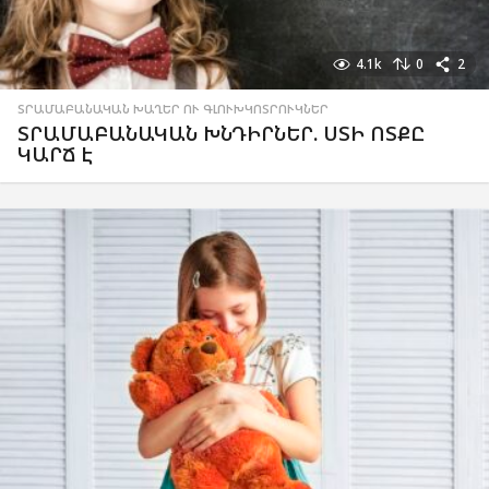
4.1k
0
2
ՏՐԱՄԱԲԱՆԱԿԱՆ ԽԱՂԵՐ ՈՒ ԳԼՈՒԽԿՈՏՐՈՒԿՆԵՐ
ՏՐԱՄԱԲԱՆԱԿԱՆ ԽՆԴԻՐՆԵՐ. ՍՏԻ ՈՏՔԸ
ԿԱՐՃ Է