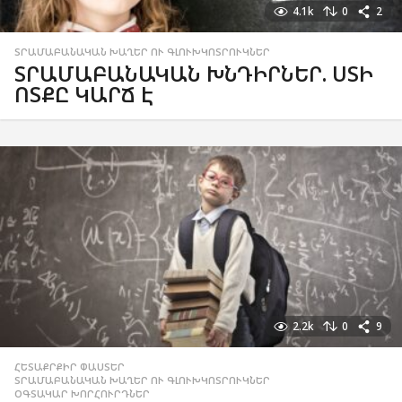
4.1k
0
2
ՏՐԱՄԱԲԱՆԱԿԱՆ ԽԱՂԵՐ ՈՒ ԳԼՈՒԽԿՈՏՐՈՒԿՆԵՐ
ՏՐԱՄԱԲԱՆԱԿԱՆ ԽՆԴԻՐՆԵՐ. ՍՏԻ
ՈՏՔԸ ԿԱՐՃ Է
2.2k
0
9
ՀԵՏԱՔՐՔԻՐ ՓԱՍՏԵՐ
,
ՏՐԱՄԱԲԱՆԱԿԱՆ ԽԱՂԵՐ ՈՒ ԳԼՈՒԽԿՈՏՐՈՒԿՆԵՐ
,
ՕԳՏԱԿԱՐ ԽՈՐՀՈՒՐԴՆԵՐ