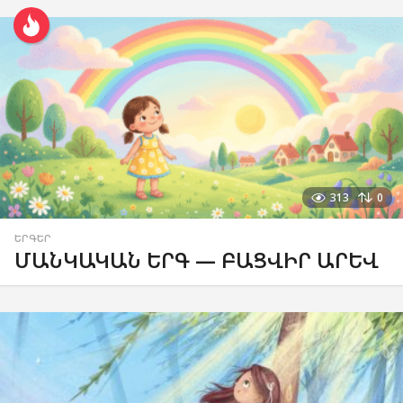
313
0
ԵՐԳԵՐ
ՄԱՆԿԱԿԱՆ ԵՐԳ — ԲԱՑՎԻՐ ԱՐԵՎ