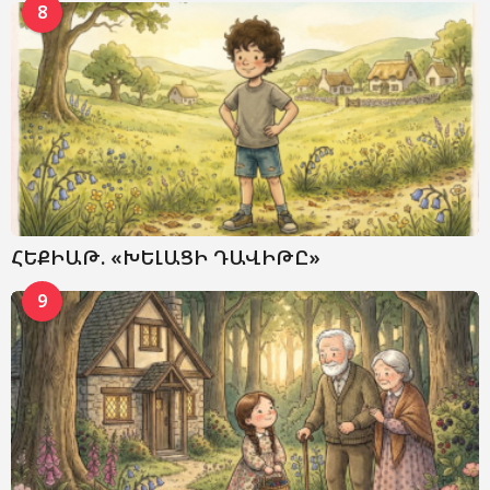
8
ՀԵՔԻԱԹ. «ԽԵԼԱՑԻ ԴԱՎԻԹԸ»
9