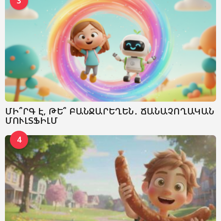
3
ՄԻ՞ՐԳ Է, ԹԵ՞ ԲԱՆՋԱՐԵՂԵՆ․ ՃԱՆԱՉՈՂԱԿԱՆ
ՄՈՒԼՏՖԻԼՄ
4