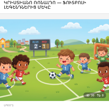
ԿՐԻՍՏԻԱՆՈ ՌՈՆԱԼԴՈ — ՖՈՒՏԲՈԼԻ
ԼԵԳԵՆԴՆԵՐԻՑ ՄԵԿԸ
30
0
ՍՊՈՐՏ