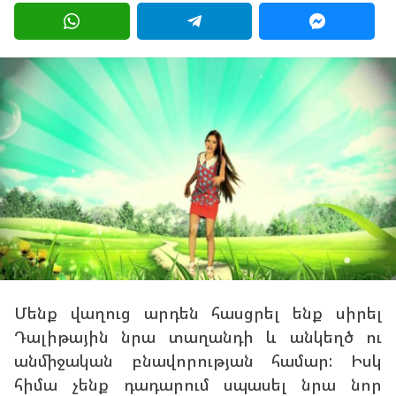
ի
g
a
g
o
o
8
տ
ա
ր
ի
a
g
o
Մենք վաղուց արդեն հասցրել ենք սիրել
Դալիթային նրա տաղանդի և անկեղծ ու
անմիջական բնավորության համար: Իսկ
հիմա չենք դադարում սպասել նրա նոր