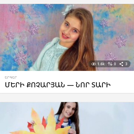
1.6k
0
3
ԵՐԳԵՐ
ՄԵՐԻ ՔՈՉԱՐՅԱՆ — ՆՈՐ ՏԱՐԻ