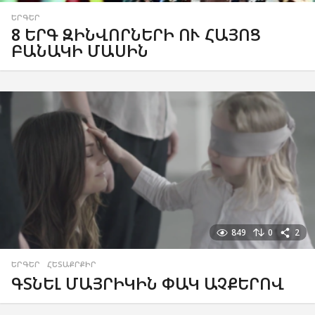
ԵՐԳԵՐ
8 ԵՐԳ ԶԻՆՎՈՐՆԵՐԻ ՈՒ ՀԱՅՈՑ
ԲԱՆԱԿԻ ՄԱՍԻՆ
849
0
2
ԵՐԳԵՐ
,
ՀԵՏԱՔՐՔԻՐ
ԳՏՆԵԼ ՄԱՅՐԻԿԻՆ ՓԱԿ ԱՉՔԵՐՈՎ