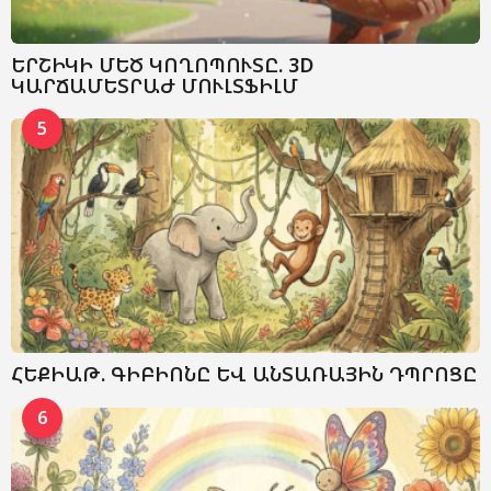
ԵՐՇԻԿԻ ՄԵԾ ԿՈՂՈՊՈՒՏԸ. 3D
ԿԱՐՃԱՄԵՏՐԱԺ ՄՈՒԼՏՖԻԼՄ
5
ՀԵՔԻԱԹ. ԳԻԲԻՈՆԸ ԵՎ ԱՆՏԱՌԱՅԻՆ ԴՊՐՈՑԸ
6