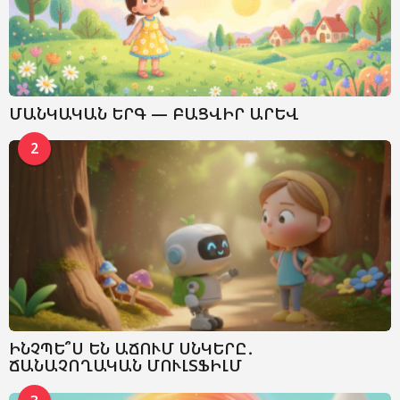
ՄԱՆԿԱԿԱՆ ԵՐԳ — ԲԱՑՎԻՐ ԱՐԵՎ
2
ԻՆՉՊԵ՞Ս ԵՆ ԱՃՈՒՄ ՍՆԿԵՐԸ․
ՃԱՆԱՉՈՂԱԿԱՆ ՄՈՒԼՏՖԻԼՄ