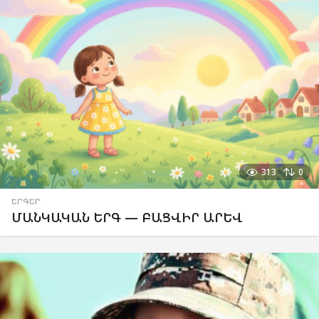
313
0
ԵՐԳԵՐ
ՄԱՆԿԱԿԱՆ ԵՐԳ — ԲԱՑՎԻՐ ԱՐԵՎ