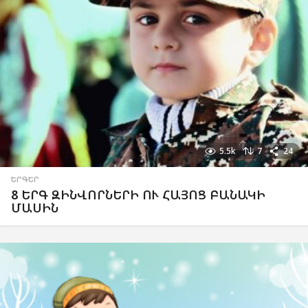
5.5k
7
24
ԵՐԳԵՐ
8 ԵՐԳ ԶԻՆՎՈՐՆԵՐԻ ՈՒ ՀԱՅՈՑ ԲԱՆԱԿԻ
ՄԱՍԻՆ