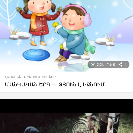
2.2k
0
4
ՀԱՅԵՐԵՆ
,
ՄԻՋՈՑԱՌՈՒՄՆԵՐ
ՄԱՆԿԱԿԱՆ ԵՐԳ — ՁՅՈՒՆ Է ԻՋՆՈՒՄ