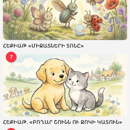
ՀԵՔԻԱԹ «ՄԻՋԱՏՆԵՐԻ ՏՈՆԸ»
7
ՀԵՔԻԱԹ. «ԲՈՂԱՐ ՇՈՒՆՆ ՈՒ ՋՈԿԻ ԿԱՏՈՒՆ»