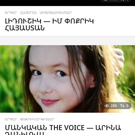
ԵՐԳԵՐ
,
ՀԱՅԵՐԵՆ
,
ՄԻՋՈՑԱՌՈՒՄՆԵՐ
ԼԻԴՈՒՇԻԿ — ԻՄ ՓՈՔՐԻԿ
ՀԱՅԱՍՏԱՆ
280
0
ԵՐԳԵՐ
,
ՓՈՔՐԻԿ ԵՐԳԻՉՆԵՐ
ՄԱՆԿԱԿԱՆ THE VOICE — ԱՐԻՆԱ
ԴԱՆԻԼՈՎԱ