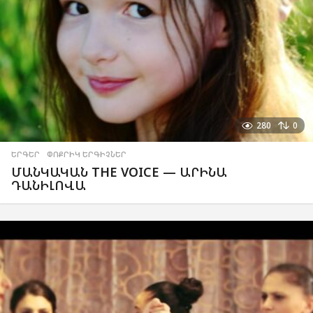
280
0
ԵՐԳԵՐ
,
ՓՈՔՐԻԿ ԵՐԳԻՉՆԵՐ
ՄԱՆԿԱԿԱՆ THE VOICE — ԱՐԻՆԱ
ԴԱՆԻԼՈՎԱ