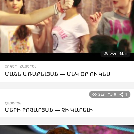
259
0
ԵՐԳԵՐ
,
ՀԱՅԵՐԵՆ
ՄԱՆԵ ԱՌԱՔԵԼՅԱՆ — ՄԵԿ ՕՐ ՈՒ ԿԵՍ
323
0
1
ՀԱՅԵՐԵՆ
ՄԵՐԻ ՔՈՉԱՐՅԱՆ — ՉԻ ԿԱՐԵԼԻ