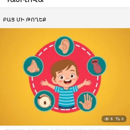
ԲԱՑ ՄԻ ԹՈՂԵՔ
8
0