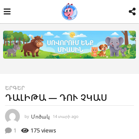
1
ԵՐԳԵՐ
ԴԱԼԻԹԱ — ԴՈՒ ՉԿԱՍ
4
տ
ա
Մոծակ
by
14 տարի ago
8
ր
տ
ա
ի
1
175
views
ր
a