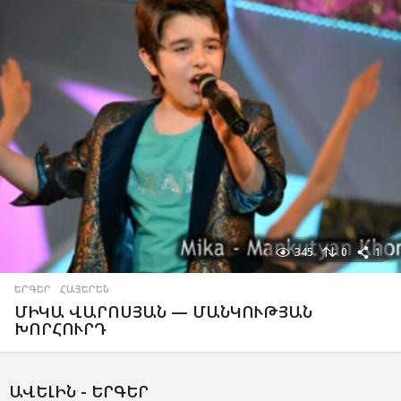
345
0
1
ԵՐԳԵՐ
,
ՀԱՅԵՐԵՆ
ՄԻԿԱ ՎԱՐՈՍՅԱՆ — ՄԱՆԿՈՒԹՅԱՆ
ԽՈՐՀՈՒՐԴ
ԱՎԵԼԻՆ -
ԵՐԳԵՐ