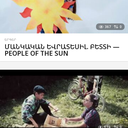
367
0
ԵՐԳԵՐ
ՄԱՆԿԱԿԱՆ ԵՎՐԱՏԵՍԻԼ. ԲԵՏՏԻ —
PEOPLE OF THE SUN
1.1k
0