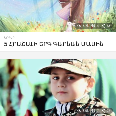
4.7k
4
85
ԵՐԳԵՐ
5 ՀՐԱՇԱԼԻ ԵՐԳ ԳԱՐՆԱՆ ՄԱՍԻՆ
5.5k
7
24