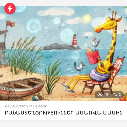
191
0
ԲԱՆԱՍՏԵՂԾՈՒԹՅՈՒՆՆԵՐ
ԲԱՆԱՍՏԵՂԾՈՒԹՅՈՒՆՆԵՐ ԱՄԱՌՎԱ ՄԱՍԻՆ