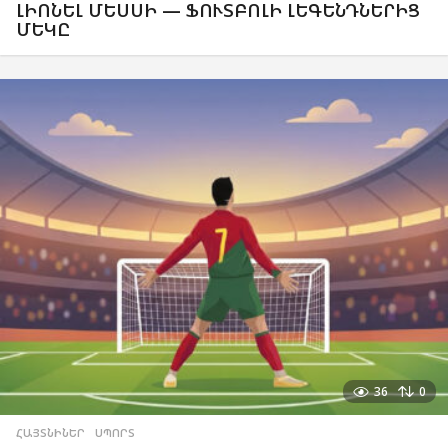
ԼԻՈՆԵԼ ՄԵՍՍԻ — ՖՈՒՏԲՈԼԻ ԼԵԳԵՆԴՆԵՐԻՑ
ՄԵԿԸ
36
0
ՀԱՅՏՆԻՆԵՐ
,
ՍՊՈՐՏ