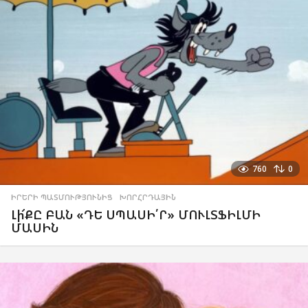
760
0
ԻՐԵՐԻ ՊԱՏՄՈՒԹՅՈՒՆԻՑ
,
ԽՈՐՀՐԴԱՅԻՆ
Լի՜ՔԸ ԲԱՆ «ԴԵ ՍՊԱՍԻ՛Ր» ՄՈՒԼՏՖԻԼՄԻ
ՄԱՍԻՆ