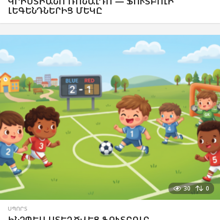
ԿՐԻՍՏԻԱՆՈ ՌՈՆԱԼԴՈ — ՖՈՒՏԲՈԼԻ
ԼԵԳԵՆԴՆԵՐԻՑ ՄԵԿԸ
30
0
ՍՊՈՐՏ
ԻՆՉՊԵՍ ՍՏԵՂԾՎԵՑ ՖՈՒՏԲՈԼԸ