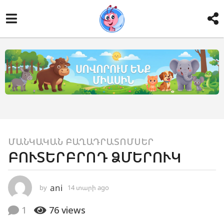
1
ՄԱՆԿԱԿԱՆ ԲԱՂԱԴՐԱՏՈՄՍԵՐ
ԲՈՒՏԵՐԲՐՈԴ ՁՄԵՐՈՒԿ
4
տ
ա
ani
by
14 տարի ago
1
ր
1
տ
ի
1
76
views
ա
a