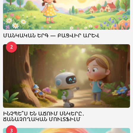
ՄԱՆԿԱԿԱՆ ԵՐԳ — ԲԱՑՎԻՐ ԱՐԵՎ
2
ԻՆՉՊԵ՞Ս ԵՆ ԱՃՈՒՄ ՍՆԿԵՐԸ․
ՃԱՆԱՉՈՂԱԿԱՆ ՄՈՒԼՏՖԻԼՄ
3