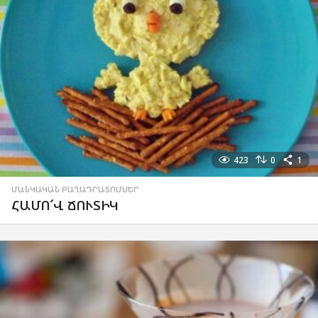
423
0
1
ՄԱՆԿԱԿԱՆ ԲԱՂԱԴՐԱՏՈՄՍԵՐ
ՀԱՄՈ՜Վ ՃՈՒՏԻԿ