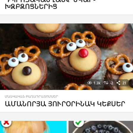
ԽԶԲԶՈՑՆԵՐԻՑ
1.3k
-2
21
ՄԱՆԿԱԿԱՆ ԲԱՂԱԴՐԱՏՈՄՍԵՐ
ԱՄԱՆՈՐՅԱ ՅՈՒՐՕՐԻՆԱԿ ԿԵՔՍԵՐ