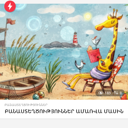
189
0
ԲԱՆԱՍՏԵՂԾՈՒԹՅՈՒՆՆԵՐ
ԲԱՆԱՍՏԵՂԾՈՒԹՅՈՒՆՆԵՐ ԱՄԱՌՎԱ ՄԱՍԻՆ