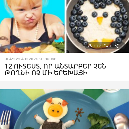
1.1k
1
9
ՄԱՆԿԱԿԱՆ ԲԱՂԱԴՐԱՏՈՄՍԵՐ
12 ՈՒՏԵՍՏ, ՈՐ ԱՆՏԱՐԲԵՐ ՉԵՆ
ԹՈՂՆԻ ՈՉ ՄԻ ԵՐԵԽԱՅԻ