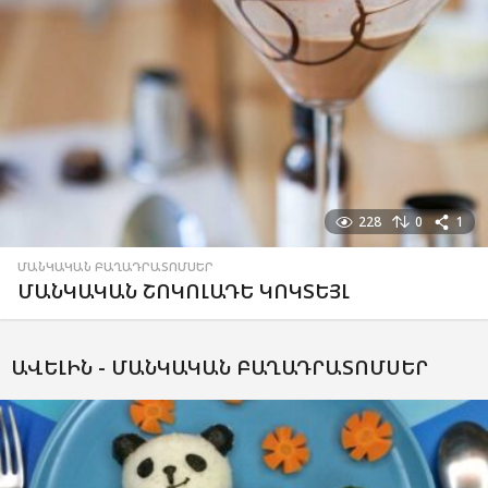
228
0
1
ՄԱՆԿԱԿԱՆ ԲԱՂԱԴՐԱՏՈՄՍԵՐ
ՄԱՆԿԱԿԱՆ ՇՈԿՈԼԱԴԵ ԿՈԿՏԵՅԼ
ԱՎԵԼԻՆ -
ՄԱՆԿԱԿԱՆ ԲԱՂԱԴՐԱՏՈՄՍԵՐ