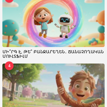
ՄԻ՞ՐԳ Է, ԹԵ՞ ԲԱՆՋԱՐԵՂԵՆ․ ՃԱՆԱՉՈՂԱԿԱՆ
ՄՈՒԼՏՖԻԼՄ
4