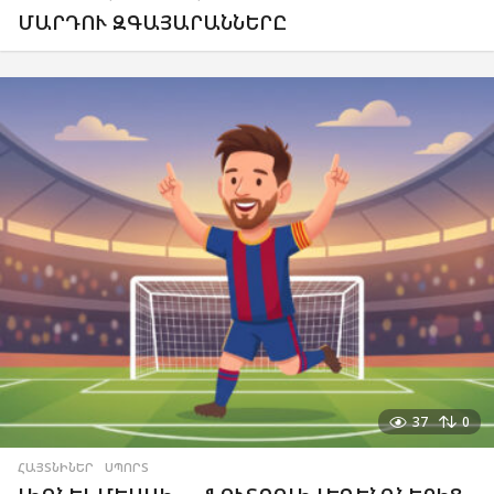
ՄԱՐԴՈՒ ԶԳԱՅԱՐԱՆՆԵՐԸ
37
0
ՀԱՅՏՆԻՆԵՐ
,
ՍՊՈՐՏ