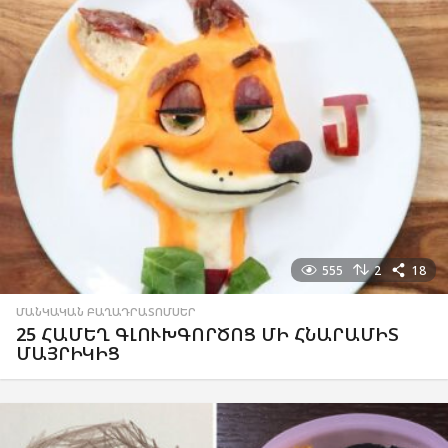
555
2
18
ՄԱՆԿԱԿԱՆ ԲԱՂԱԴՐԱՏՈՄՍԵՐ
25 ՀԱՄԵՂ ԳԼՈՒԽԳՈՐԾՈՑ ՄԻ ՀՆԱՐԱՄԻՏ
ՄԱՅՐԻԿԻՑ