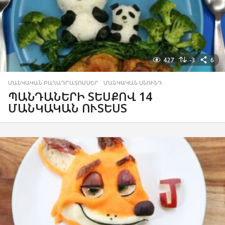
427
-3
6
ՄԱՆԿԱԿԱՆ ԲԱՂԱԴՐԱՏՈՄՍԵՐ
,
ՄԱՆԿԱԿԱՆ ՍՆՈՒՆԴ
ՊԱՆԴԱՆԵՐԻ ՏԵՍՔՈՎ 14
ՄԱՆԿԱԿԱՆ ՈՒՏԵՍՏ