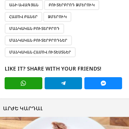
,
,
,
,
,
,
ԱՆԻ ԱՎԱԳՅԱՆ
ԲՈՒՏԵՐԲՐՈԴ ՁՄԵՐՈՒԿ
ՀԱՄՈՎ ԲԱՆԵՐ
ՁՄԵՐՈՒԿ
ՄԱՆԿԱԿԱՆ ԲՈՒՏԵՐԲՐՈԴ
ՄԱՆԿԱԿԱՆ ԲՈՒՏԵՐԲՐՈԴՆԵՐ
ՄԱՆԿԱԿԱՆ ՀԱՄՈՎ ՈՒՏԵՍՏՆԵՐ
LIKE IT? SHARE WITH YOUR FRIENDS!
ԱՐԺԵ ԿԱՐԴԱԼ