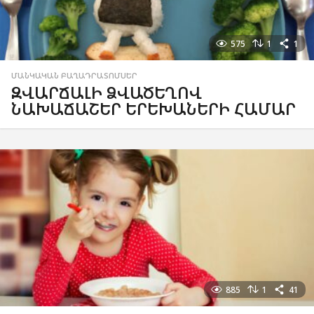
575
1
1
ՄԱՆԿԱԿԱՆ ԲԱՂԱԴՐԱՏՈՄՍԵՐ
ԶՎԱՐՃԱԼԻ ՁՎԱԾԵՂՈՎ
ՆԱԽԱՃԱՇԵՐ ԵՐԵԽԱՆԵՐԻ ՀԱՄԱՐ
885
1
41