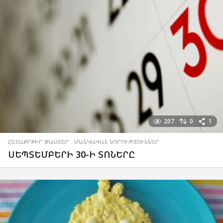
207
0
1
ՀԵՏԱՔՐՔԻՐ ՓԱՍՏԵՐ
,
ՄԱՆԿԱԿԱՆ ՆՈՐՈՒԹՅՈՒՆՆԵՐ
ՍԵՊՏԵՄԲԵՐԻ 30-Ի ՏՈՆԵՐԸ