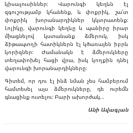
կիսալուսիններ: Վարունգի կեղևն էլ
զգուշությամբ կհանենք, և փոքրիկ, շա՜տ
փոքրիկ խորանարդիկներ կկտրատենք:
Լոլիկը, վարունգի կեղևը և պանիրը իրար
միացնելով կստանանք ձմերուկ, իսկ
ձիթապտղի հատիկներն էլ կծառայեն իբրև
կորիզներ: Ժամանակն է ձմերուկները
տեղափոխել հացի վրա, իսկ կողքին դնել
վարունգի խորանարդիկները:
Գիտեմ, որ դու էլ ինձ նման չես համբերում
համտեսել այս ձմերուկները, դե ուրեմն
գնացինք ուտելու: Բարի ախորժակ…
Անի Ավագյան