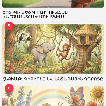
ԵՐՇԻԿԻ ՄԵԾ ԿՈՂՈՊՈՒՏԸ. 3D
ԿԱՐՃԱՄԵՏՐԱԺ ՄՈՒԼՏՖԻԼՄ
5
ՀԵՔԻԱԹ. ԳԻԲԻՈՆԸ ԵՎ ԱՆՏԱՌԱՅԻՆ ԴՊՐՈՑԸ
6