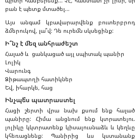
պիտի համբերե՞նք… Չէ՛, հաստատ չի լինի, մի
բան է պետք մտածել…
Այս անգամ կբավարարվենք բուտերբրոդ
ձմերուկով, լա՞վ: Դե ուրեմն սկսեցինք:
Ի՞նչ է մեզ անհրաժեշտ
Հալած և ցանկացած այլ սպիտակ պանիր
Լոլիկ
Վարունգ
Ձիթապտղի հատիկներ
Եվ, իհարկե, հաց
Ինչպե՞ս պատրաստել
Հացի շերտի վրա նախ քսում ենք հալած
պանիրը: Հիմա անցնում ենք կտրատելու.
լոլիկը կկտրատենք կիսալուսնաձև և կեղևը
կհեռացնենք: Պանիրից ևս կստանանք