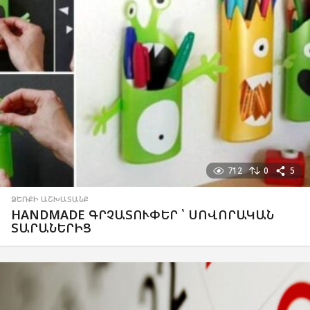
712
0
5
ՁԵՌՔԻ ԱՇԽԱՏԱՆՔ
HANDMADE ԳՐՉԱՏՈՒՓԵՐ ՝ ՍՈՎՈՐԱԿԱՆ
ՏԱՐԱՆԵՐԻՑ