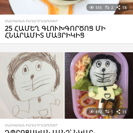
555
2
18
ՄԱՆԿԱԿԱՆ ԲԱՂԱԴՐԱՏՈՄՍԵՐ
25 ՀԱՄԵՂ ԳԼՈՒԽԳՈՐԾՈՑ ՄԻ
ՀՆԱՐԱՄԻՏ ՄԱՅՐԻԿԻՑ
692
1
15
ՄԱՆԿԱԿԱՆ ԲԱՂԱԴՐԱՏՈՄՍԵՐ
ԴՊՐՈՑԱԿԱՆ ԼԱՆՉ՝ ՆԿԱՐ-