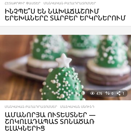
ՀԵՏԱՔՐՔԻՐ ՓԱՍՏԵՐ
,
ՄԱՆԿԱԿԱՆ ԲԱՂԱԴՐԱՏՈՄՍԵՐ
ԻՆՉՊԵ՞Ս ԵՆ ՆԱԽԱՃԱՇՈՒՄ
ԵՐԵԽԱՆԵՐԸ ՏԱՐԲԵՐ ԵՐԿՐՆԵՐՈՒՄ
476
0
1
ՄԱՆԿԱԿԱՆ ԲԱՂԱԴՐԱՏՈՄՍԵՐ
,
ՄԱՆԿԱԿԱՆ ՍՆՈՒՆԴ
ԱՄԱՆՈՐՅԱ ՈՒՏԵՍՏՆԵՐ —
ՇՈԿՈԼԱԴԱՊԱՏ ՏՈՆԱԾԱՌ
ԵԼԱԿՆԵՐԻՑ