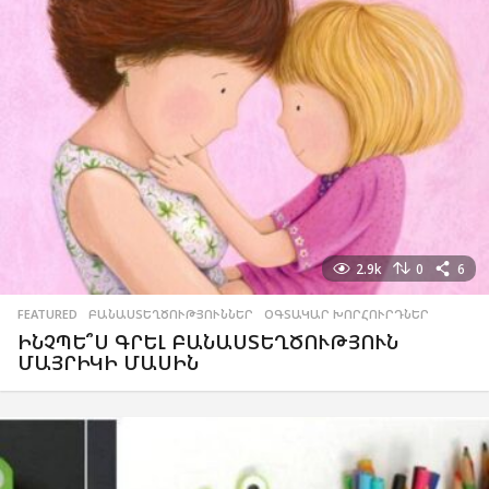
2.9k
0
6
FEATURED
,
ԲԱՆԱՍՏԵՂԾՈՒԹՅՈՒՆՆԵՐ
,
ՕԳՏԱԿԱՐ ԽՈՐՀՈՒՐԴՆԵՐ
ԻՆՉՊԵ՞Ս ԳՐԵԼ ԲԱՆԱՍՏԵՂԾՈՒԹՅՈՒՆ
ՄԱՅՐԻԿԻ ՄԱՍԻՆ