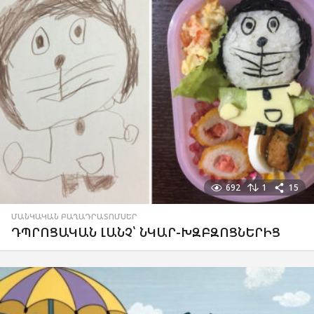
692
1
15
ՄԱՆԿԱԿԱՆ ԲԱՂԱԴՐԱՏՈՄՍԵՐ
ԴՊՐՈՑԱԿԱՆ ԼԱՆՉ՝ ՆԿԱՐ-ԽԶԲԶՈՑՆԵՐԻՑ