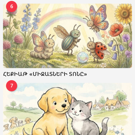
6
ՀԵՔԻԱԹ «ՄԻՋԱՏՆԵՐԻ ՏՈՆԸ»
7