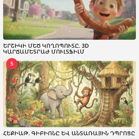
ԵՐՇԻԿԻ ՄԵԾ ԿՈՂՈՊՈՒՏԸ. 3D
ԿԱՐՃԱՄԵՏՐԱԺ ՄՈՒԼՏՖԻԼՄ
5
ՀԵՔԻԱԹ. ԳԻԲԻՈՆԸ ԵՎ ԱՆՏԱՌԱՅԻՆ ԴՊՐՈՑԸ