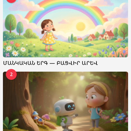
ՄԱՆԿԱԿԱՆ ԵՐԳ — ԲԱՑՎԻՐ ԱՐԵՎ
2