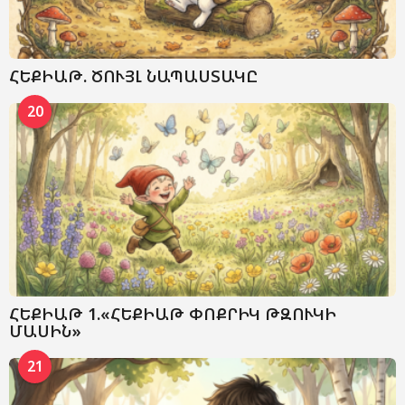
ՀԵՔԻԱԹ. ԾՈՒՅԼ ՆԱՊԱՍՏԱԿԸ
20
ՀԵՔԻԱԹ 1.«ՀԵՔԻԱԹ ՓՈՔՐԻԿ ԹԶՈՒԿԻ
ՄԱՍԻՆ»
21