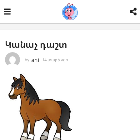
Կանաչ դաշտ
ani
by
14 տարի ago
1
4
տ
ա
ր
ի
a
g
o