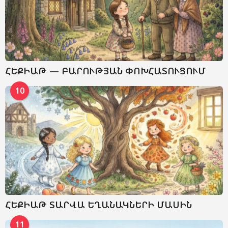
ՀԵՔԻԱԹ — ԲԱՐՈՒԹՅԱՆ ՓՈԽՀԱՏՈՒՑՈՒՄ
10
ՀԵՔԻԱԹ ՏԱՐՎԱ ԵՂԱՆԱԿՆԵՐԻ ՄԱՍԻՆ
11