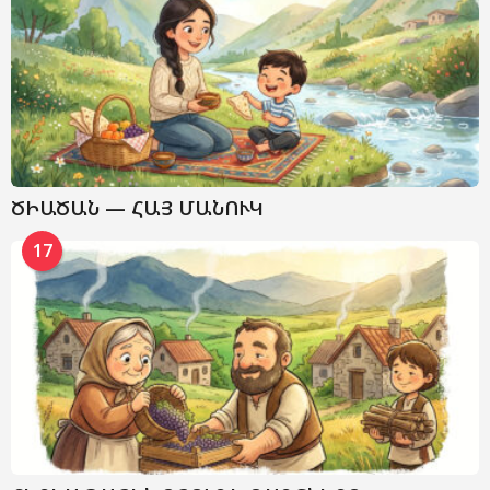
ԾԻԱԾԱՆ — ՀԱՅ ՄԱՆՈՒԿ
17