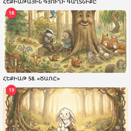
ՀԵՔԻԱԹԱՅԻՆ ԳՅՈՒՂԻ ԳԱՂՏՆԻՔԸ
18
ՀԵՔԻԱԹ 58. «ԾԱՌԸ»
19