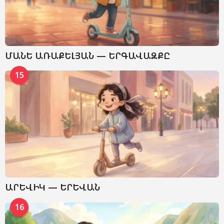
ՄԱՆԵ ԱՌԱՔԵԼՅԱՆ — ԵՐԳԱՎԱԶՔԸ
15
ԱՐԵՎԻԿ — ԵՐԵՎԱՆ
16