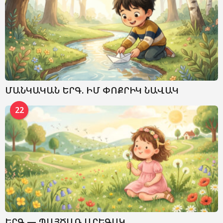
ՄԱՆԿԱԿԱՆ ԵՐԳ. ԻՄ ՓՈՔՐԻԿ ՆԱՎԱԿ
22
ԵՐԳ — ՊԱՅԾԱՌ ԱՐԵԳԱԿ