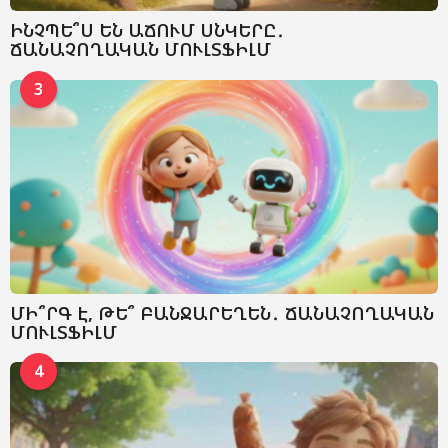
ԻՆՉՊԵ՞Ս ԵՆ ԱՃՈՒՄ ՍՆԿԵՐԸ․
ՃԱՆԱՉՈՂԱԿԱՆ ՄՈՒԼՏՖԻԼՄ
3
ՄԻ՞ՐԳ Է, ԹԵ՞ ԲԱՆՋԱՐԵՂԵՆ․ ՃԱՆԱՉՈՂԱԿԱՆ
ՄՈՒԼՏՖԻԼՄ
4