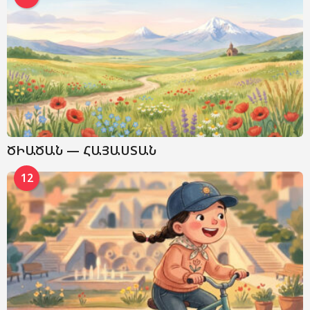
ԾԻԱԾԱՆ — ՀԱՅԱՍՏԱՆ
12