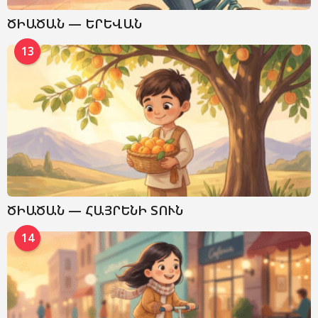
ԾԻԱԾԱՆ — ԵՐԵՎԱՆ
13
ԾԻԱԾԱՆ — ՀԱՅՐԵՆԻ ՏՈՒՆ
14