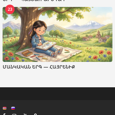
23
ՄԱՆԿԱԿԱՆ ԵՐԳ — ՀԱՅՐԵՆԻՔ