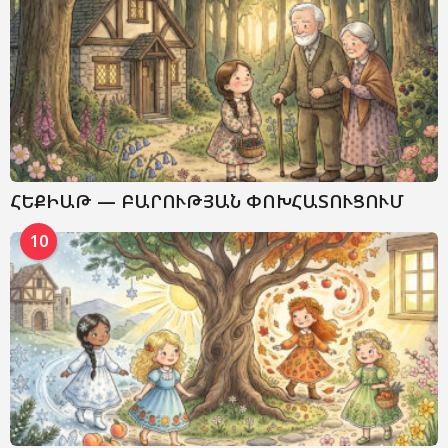
ՀԵՔԻԱԹ — ԲԱՐՈՒԹՅԱՆ ՓՈԽՀԱՏՈՒՑՈՒՄ
10