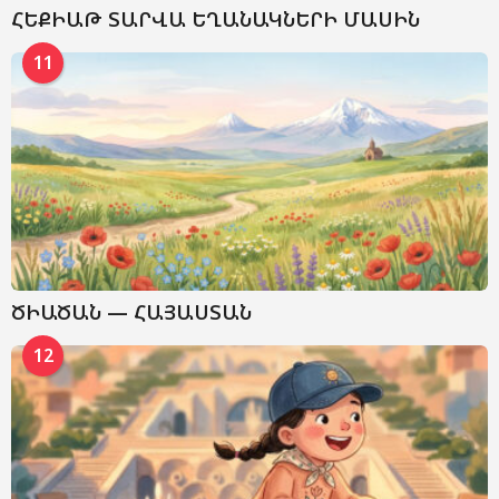
ՀԵՔԻԱԹ ՏԱՐՎԱ ԵՂԱՆԱԿՆԵՐԻ ՄԱՍԻՆ
11
ԾԻԱԾԱՆ — ՀԱՅԱՍՏԱՆ
12