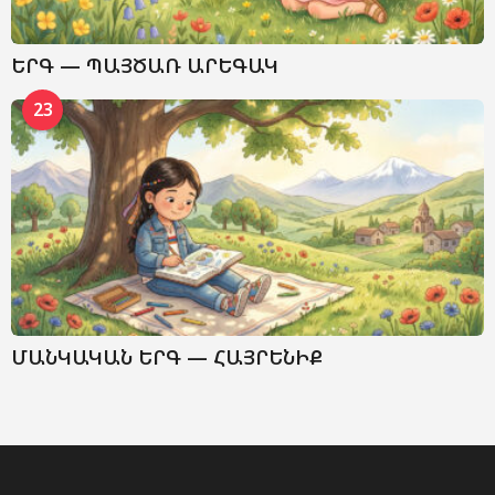
ԵՐԳ — ՊԱՅԾԱՌ ԱՐԵԳԱԿ
23
ՄԱՆԿԱԿԱՆ ԵՐԳ — ՀԱՅՐԵՆԻՔ