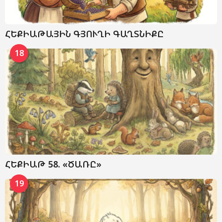
ՀԵՔԻԱԹԱՅԻՆ ԳՅՈՒՂԻ ԳԱՂՏՆԻՔԸ
18
ՀԵՔԻԱԹ 58. «ԾԱՌԸ»
19