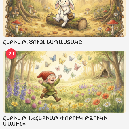
ՀԵՔԻԱԹ. ԾՈՒՅԼ ՆԱՊԱՍՏԱԿԸ
20
ՀԵՔԻԱԹ 1.«ՀԵՔԻԱԹ ՓՈՔՐԻԿ ԹԶՈՒԿԻ
ՄԱՍԻՆ»