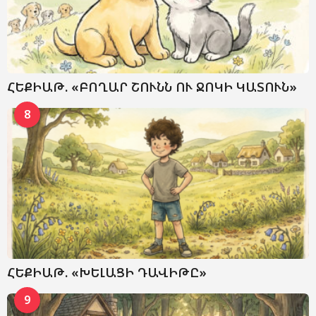
ՀԵՔԻԱԹ. «ԲՈՂԱՐ ՇՈՒՆՆ ՈՒ ՋՈԿԻ ԿԱՏՈՒՆ»
8
ՀԵՔԻԱԹ. «ԽԵԼԱՑԻ ԴԱՎԻԹԸ»
9