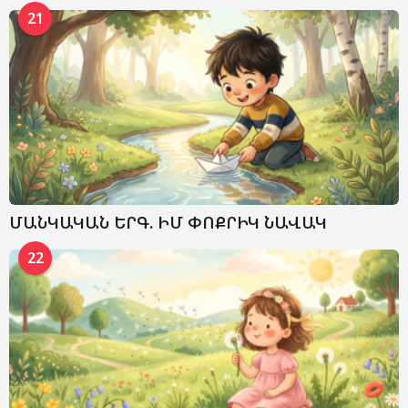
21
ՄԱՆԿԱԿԱՆ ԵՐԳ. ԻՄ ՓՈՔՐԻԿ ՆԱՎԱԿ
22