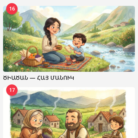
16
ԾԻԱԾԱՆ — ՀԱՅ ՄԱՆՈՒԿ
17