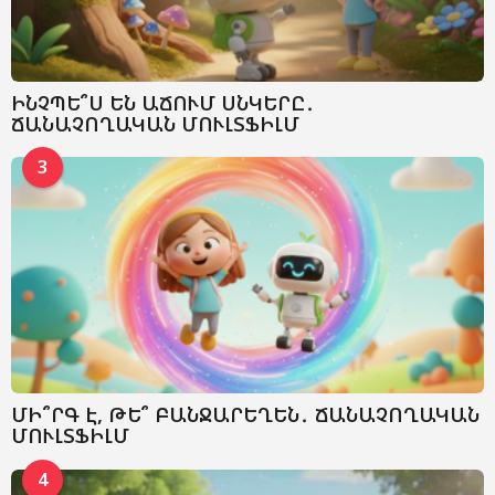
ԻՆՉՊԵ՞Ս ԵՆ ԱՃՈՒՄ ՍՆԿԵՐԸ․
ՃԱՆԱՉՈՂԱԿԱՆ ՄՈՒԼՏՖԻԼՄ
3
ՄԻ՞ՐԳ Է, ԹԵ՞ ԲԱՆՋԱՐԵՂԵՆ․ ՃԱՆԱՉՈՂԱԿԱՆ
ՄՈՒԼՏՖԻԼՄ
4