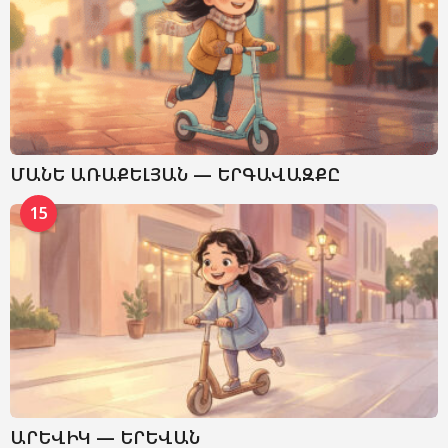
ՄԱՆԵ ԱՌԱՔԵԼՅԱՆ — ԵՐԳԱՎԱԶՔԸ
15
ԱՐԵՎԻԿ — ԵՐԵՎԱՆ