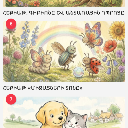
ՀԵՔԻԱԹ. ԳԻԲԻՈՆԸ ԵՎ ԱՆՏԱՌԱՅԻՆ ԴՊՐՈՑԸ
6
ՀԵՔԻԱԹ «ՄԻՋԱՏՆԵՐԻ ՏՈՆԸ»
7