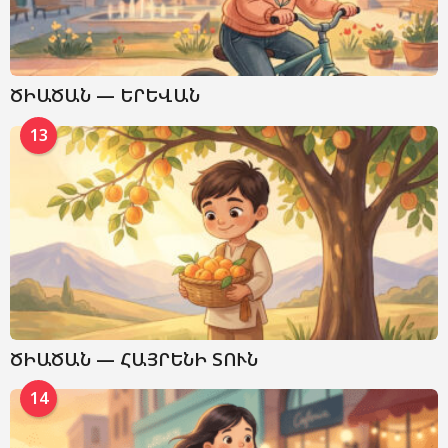
ԾԻԱԾԱՆ — ԵՐԵՎԱՆ
13
ԾԻԱԾԱՆ — ՀԱՅՐԵՆԻ ՏՈՒՆ
14