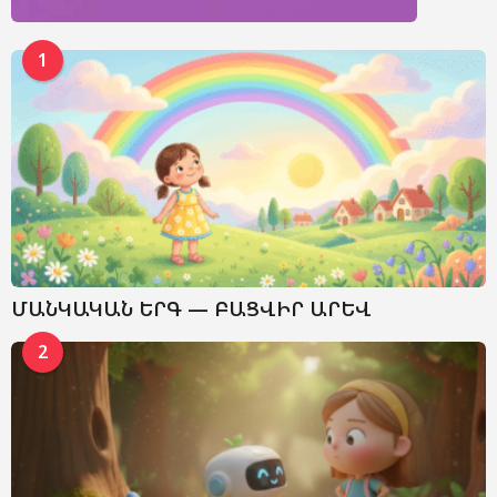
1
ՄԱՆԿԱԿԱՆ ԵՐԳ — ԲԱՑՎԻՐ ԱՐԵՎ
2