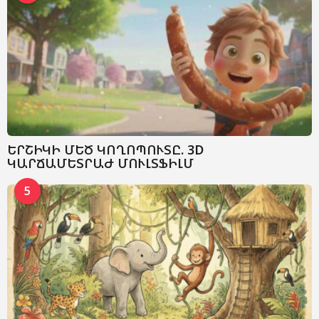
ԵՐՇԻԿԻ ՄԵԾ ԿՈՂՈՊՈՒՏԸ. 3D
ԿԱՐՃԱՄԵՏՐԱԺ ՄՈՒԼՏՖԻԼՄ
5